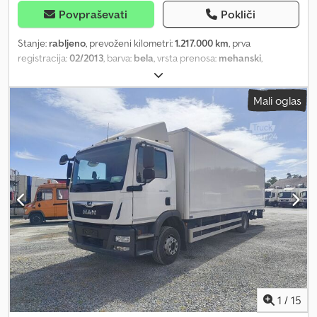
Povpraševati
Pokliči
Stanje:
rabljeno
, prevoženi kilometri:
1.217.000 km
, prva
registracija:
02/2013
, barva:
bela
, vrsta prenosa:
mehanski
,
emisijski razred:
Euro 5
, število sedežev:
2
, prostornina tovornega
prostora:
39 m³
, dolžina tovornega prostora:
6.550 mm
, širina
Mali oglas
tovornega prostora:
2.400 mm
, višina nakladalnega prostora:
2.500 mm
, Leto izdelave:
2013
, Oprema:
ABS, klimatska naprava,
servovolan
, = Weitere Optionen und Zubehör = Cedpfx Amoym
Rc Is Hoha - Partikelfilter = Anmerkungen = Energieverbrauch
(kombiniert): l/100km CO₂-Emissionen (kombiniert): g/km
Emissionsplakette: 4 (Grün) Fahrerhaus: Schlafkabine Radstand:
Mittel = Weitere Informationen = Motorhubraum: 3.920 ccm
Leergewicht: 4.340 kg Nutzlast: 3.160 kg zulässiges
Gesamtgewicht: 7.500 kg
1
/
15