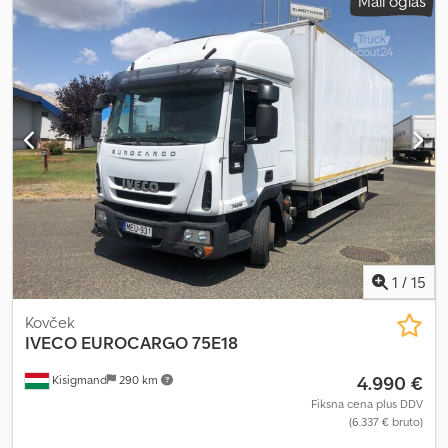
Mali oglas
1
/
15
Kovček
IVECO
EUROCARGO 75E18
4.990 €
Kisigmand
290 km
Fiksna cena plus DDV
(6.337 € bruto)