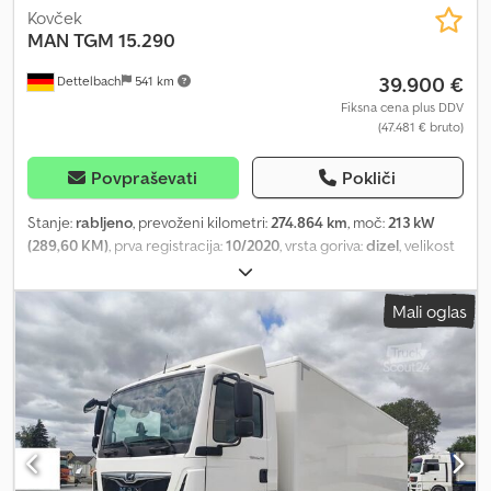
Kovček
MAN
TGM 15.290
39.900 €
Dettelbach
541 km
Fiksna cena plus DDV
(47.481 € bruto)
Povpraševati
Pokliči
Stanje:
rabljeno
, prevoženi kilometri:
274.864 km
, moč:
213 kW
(289,60 KM)
, prva registracija:
10/2020
, vrsta goriva:
dizel
, velikost
pnevmatike:
265/ 70R19,5
, konfiguracija osi:
4x2
, medosna
razdalja:
5.600 mm
, gorivo:
dizel
, barva:
bela
, vrsta prenosa:
Mali oglas
samodejen
, emisijski razred:
Euro 6
, skupna dolžina:
10.080 mm
,
skupna širina:
2.550 mm
, skupna višina:
3.250 mm
, prostornina
tovornega prostora:
50 m³
, dolžina tovornega prostora:
8.010 mm
,
širina tovornega prostora:
2.500 mm
, višina nakladalnega prostora:
2.500 mm
, Leto izdelave:
2020
, Oprema:
ABS, centralno
zaklepanje, dvižna zadnja plošča, električno nastavljivo
ogledalo, električno upravljanje oken, greljenje sedeža,
klimatska naprava, meglenke, računalnik na krovu, servovolan,