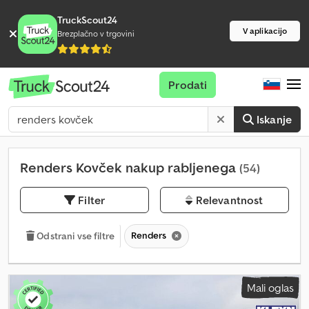
TruckScout24
V aplikacijo
Brezplačno v trgovini
Prodati
Iskanje
Renders Kovček nakup rabljenega
(54)
Filter
Relevantnost
Renders
Odstrani vse filtre
Mali oglas