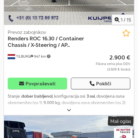
1
/
15
Prevoz zabojnikov
Renders
ROC 16.30 / Container
Chassis / X-Steering / AP...
2.900 €
TILBURG
947 km
Fiksna cena plus DDV
(3.509 € bruto)
Povpraševati
Pokliči
Stanje:
dober (rabljeno)
, konfiguracija osi:
3 osi
, dovoljena osna
obremenitev (os 1):
9.000 kg
, dovoljena osna obremenitev (os 2):
9.000 kg
, dovoljena osna obremenitev (os 3):
9.000 kg
, prva
registracija:
10/2011
, skupna dolžina:
12.580 mm
, skupna širina:
Mali oglas
2.550 mm
, skupna višina:
1.400 mm
, vzmetenje:
zrak
, velikost
pnevmatike:
385 / 65 / R22.5
, medosna razdalja:
9.510 mm
, barva:
modra
, Leto izdelave:
2011
, Konfiguracija osi Dimenzija pnevmatik: