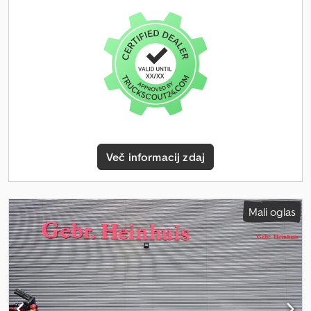
dobro Dodatne informacije Za dodatne informacije se obrnite na
Arieja. = Dodatne možnosti in dodatna oprema = - Dvižna os -
Zračno vzmetenje - Os Mercedes - Kolutne zavore - Zaporni
mehanizmi = Opombe = 2x raztegljiva - Mercedes + kolutna zavora
Več informacij zdaj
Mali oglas