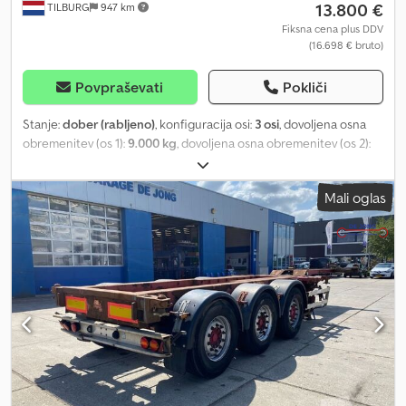
13.800 €
TILBURG
947 km
Fiksna cena plus DDV
(16.698 € bruto)
Povpraševati
Pokliči
Stanje:
dober (rabljeno)
, konfiguracija osi:
3 osi
, dovoljena osna
obremenitev (os 1):
9.000 kg
, dovoljena osna obremenitev (os 2):
9.000 kg
, dovoljena osna obremenitev (os 3):
9.000 kg
, prva
registracija:
07/2020
, skupna dolžina:
13.520 mm
, skupna širina:
Mali oglas
2.550 mm
, skupna višina:
1.300 mm
, vzmetenje:
zrak
, velikost
pnevmatike:
385 / 65 / R22.5
, medosna razdalja:
6.920 mm
, barva:
črn
, Leto izdelave:
2020
, Konfiguracija osi Velikost pnevmatik: 385 /
65 / R22.5 Znamka osi: Renders Zavore: Bobnaste zavore
Vzmetenje: Zračno vzmetenje Dsdozm Izyepfx Appjkr Zadnja os 1:
Dvigljiva os; Najv. osna obremenitev: 9000 kg; Profil pnevmatike
levo: 30%; Profil pnevmatike desno: 30% Zadnja os 2: Najv. osna
obremenitev: 9000 kg; Profil pnevmatike levo: 30%; Profil
pnevmatike desno: 30% Zadnja os 3: Najv. osna obremenitev: 9000
kg; Profil pnevmatike levo: 30%; Profil pnevmatike desno: 30%
Teže Lastna teža: 5.600 kg Nosilnost: 37.400 kg Dovoljena skupna