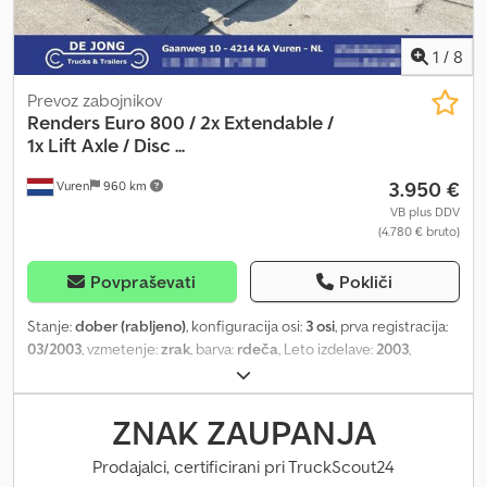
masa: 43.000 kg Funkcionalno Znamka nadgradnje: Renders Euro
800 Vzdrževanje, zgodovina in stanje Število lastnikov: 5 Tehnično
stanje: dobro Vizualno stanje: dobro Varnost izdelka Proizvajalec:
1
/
8
Kuijpers Trading BV Minosstraat 8 5048CK TILBURG, NL
Prevoz zabojnikov
Renders
Euro 800 / 2x Extendable /
1x Lift Axle / Disc ...
3.950 €
Vuren
960 km
VB plus DDV
(4.780 € bruto)
Povpraševati
Pokliči
Stanje:
dober (rabljeno)
, konfiguracija osi:
3 osi
, prva registracija:
03/2003
, vzmetenje:
zrak
, barva:
rdeča
, Leto izdelave:
2003
,
Oprema:
ABS
, Konfiguracija osi Znamka osi: Mercedes Dkedpfx
Apezm Rrujpor Zavore: kolutne zavore Vzmetenje: zračno
vzmetenje Zadnja os 1: dvižna os Teže Lastna teža: 6.800 kg
ZNAK ZAUPANJA
Dovoljena obremenitev: 32.200 kg Največja dovoljena masa:
39.000 kg Vzdrževanje, zgodovina in stanje Tehnični pregled
Prodajalci, certificirani pri TruckScout24
(APK): veljaven do 10.2026 Tehnično stanje: dobro Vizualno stanje: