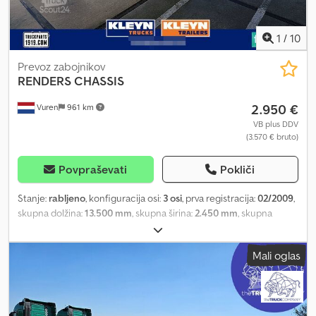
1
/
10
Prevoz zabojnikov
RENDERS
CHASSIS
2.950 €
Vuren
961 km
VB plus DDV
(3.570 € bruto)
Povpraševati
Pokliči
Stanje:
rabljeno
, konfiguracija osi:
3 osi
, prva registracija:
02/2009
,
skupna dolžina:
13.500 mm
, skupna širina:
2.450 mm
, skupna
višina:
1.700 mm
, vzmetenje:
jeklo
, barva:
drugo
, Leto izdelave:
2009
, Oprema:
ABS
, = Additional Options and Equipment = - EBS =
Mali oglas
Remarks = Number of axles: 3, Unladen weight: 6,195 kg, Gross
weight: 39,000 kg, Chassis type: Full chassis, Chassis material:
Steel, Kingpin size: 2 inch, Suspension type: Full air suspension,
ABS, EBS, Body year: 2009, Axle type: SAF = Further Information =