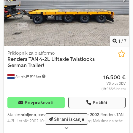
1
/
7
Priklopnik za platformo
Renders
TAN 4-2L Liftaxle Twistlocks
German Trailer!
16.500 €
Almelo
914 km
VB plus DDV
(19.965 € bruto)
Povpraševati
Pokliči
Stanje:
rabljeno
, barva:
rumena
, Leto izdelave:
2002
, Renders TAN
Shrani iskanje
4-2L. Letnik: 2002. 10 ton osi BPW. Teža: 8625 kg. Maksimalna teža:
24.000 kg. Druga dvigljiva os. Zračna vzmetitev. Zaklepni