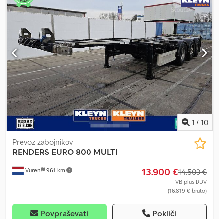
1
/
10
Prevoz zabojnikov
RENDERS
EURO 800 MULTI
13.900 €
Vuren
961 km
14.500 €
VB plus DDV
(16.819 € bruto)
Povpraševati
Pokliči