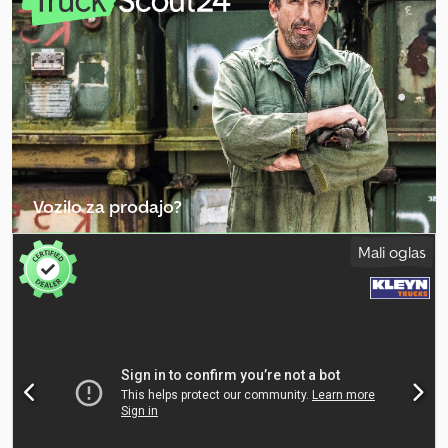
Dvigalna os Drugo - Zračno vzmetenje = Dodatne informacije =
Konfiguracija osi Znamka osi: BPW Zavore: bobnaste zavore
Zadnja os 1: dimenzija pnevmatike: 385/65; profil pnevmatike: 30 %
Zadnja os 2: dimenzija pnevmatike: 385/65 R20; profil pnevmatike:
30 % Zadnja os 3: dimenzija pnevmatike: 385/65; profil pnevmatike:
50 % Mase Lastna masa: 6.660 kg Nosilnost: 30.340 kg Dovoljena
skupna masa: 37.000 kg Funkcionalno Kiper: zadaj Dkodpsy T
Ehtefx Apper Identifikacija Registrska tablica: OS-94-GH
Vozilo za prodajo?
Ustvari oglas
Mali oglas