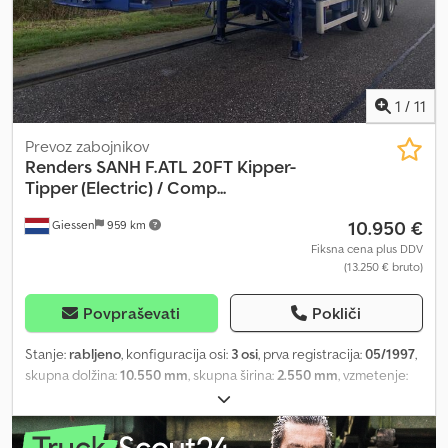
1
/
11
Prevoz zabojnikov
Renders
SANH F.ATL 20FT Kipper-
Tipper (Electric) / Comp...
10.950 €
Giessen
959 km
Fiksna cena plus DDV
(13.250 € bruto)
Povpraševati
Pokliči
Stanje:
rabljeno
, konfiguracija osi:
3 osi
, prva registracija:
05/1997
,
skupna dolžina:
10.550 mm
, skupna širina:
2.550 mm
, vzmetenje:
zrak
, velikost pnevmatike:
385/65
, stanje pnevmatik:
30 odstotek
,
medosna razdalja:
7.550 mm
, barva:
drugo
, Leto izdelave:
1997
,
Oprema:
ABS
, = Dodatne možnosti in dodatna oprema = Drugo -