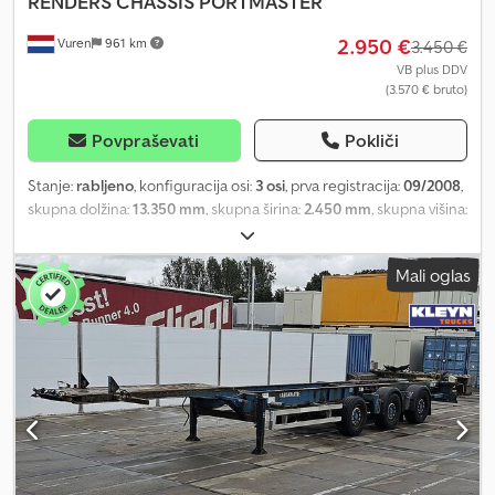
RENDERS
CHASSIS PORTMASTER
2.950 €
Vuren
961 km
3.450 €
VB plus DDV
(3.570 € bruto)
Povpraševati
Pokliči
Stanje:
rabljeno
, konfiguracija osi:
3 osi
, prva registracija:
09/2008
,
skupna dolžina:
13.350 mm
, skupna širina:
2.450 mm
, skupna višina:
1.400 mm
, vzmetenje:
zrak
, velikost pnevmatike:
385/55R22,5
,
barva:
drugo
, Leto izdelave:
2008
, Oprema:
ABS
, = Additional
Mali oglas
Options and Equipment = - EBS = Notes = Number of axles: 3,
Curb weight: 6,195 kg, Gross weight: 39,000 kg, Chassis type: Full
chassis, Chassis material: Steel, Kingpin size: 2 inch, Suspension
type: Full air, ABS, EBS, Year of body construction: 2008, Turntable
configuration: 1x40 + 1x45 high cube, Extendable chassis: Rear,
Axle type: SAF = Further Information = General Information Cab:
Day cab License plate: KLEYN1 Drivetrain Fuel type: Diesel
Transmission Gearbox: Manual Axle Configuration Tire size:
385/55R22.5 Brakes: Disc brakes Suspension: Air suspension Axle 1:
Steered; Left tire tread: 10 mm; Right tire tread: 11 mm Axle 2: Left