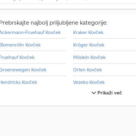
Prebrskajte najbolj priljubljene kategorije:
Ackermann-Fruehauf Kovček
Kraker Kovček
Blomenröhr Kovček
Kröger Kovček
Fruehauf Kovček
Möslein Kovček
Groenewegen Kovček
Orten Kovček
Hendricks Kovček
Vezeko Kovček
Prikaži več
Hfr Kovček
Viberti Kovček
Hofmann Kovček
Woermann Avtotransporter
Koch Kovček
Woermann Drugo
Kovček
Woermann Hladiln