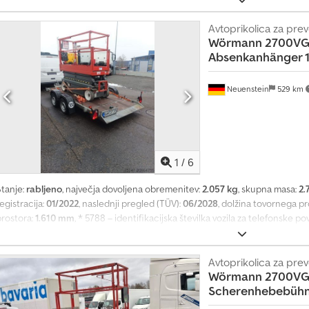
idravlična črpalka z baterijo, nameščena na sprednji strani v predalu za shr
a 100 km/h * Priklopna krogla, zavora na posneti prikolici, podpirno kolo * P
Avtoprikolica za prev
Wörmann
2700VG
naš e-poštni naslov: naša storitev za vas: - Zagotavljanje kratkoročnih al
Absenkanhänger 
dostava po vsej EU - Carinsko odpravljanje vozil v tretjo državo Whatsapp
ezike: Csdpjx Ayrcsfx Ad Nsrf
Neuenstein
529 km
1
/
6
Stanje:
rabljeno
, največja dovoljena obremenitev:
2.057 kg
, skupna masa:
2.
egistracija:
01/2022
, naslednji pregled (TÜV):
06/2028
, dolžina tovornega pr
prostora:
1.610 mm
, * 5788 – identifikacijska številka vozila za telefonske 
700VG * Prikolica z dvižno ploščadjo, nakladalna površina se lahko električ
izek naklonski kot), električno-hidravlična črpalka z baterijo spredaj v pre
Potrdilo/homologacija proizvajalca za 100 km/h * Kroglična prikolica, avto
Avtoprikolica za prev
Wörmann
2700VG
Pnevmatike: 195/50R13C (5/4/4/4 mm) * Cena brez dvižne platforme! ----naš
Scherenhebebühn
Pridobitev začasnih ali carinskih registracijskih tablic - Prevoz/dostava p
e izvažajo v tretjo državo Whatsapp za angleščino, nemščino, ruščino in dru