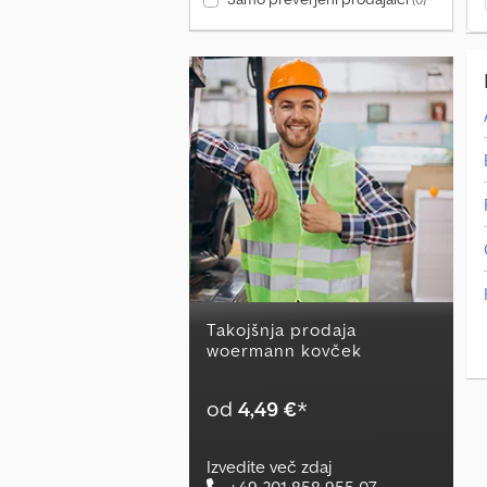
Takojšnja prodaja
woermann kovček
od
4,49 €
*
Izvedite več zdaj
+49 201 858 955 07