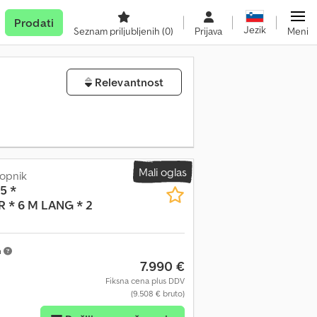
Prodati
Jezik
Seznam priljubljenih
(0)
Prijava
Meni
Relevantnost
Mali oglas
lopnik
5 *
 * 6 M LANG * 2
m
7.990 €
Fiksna cena plus DDV
(9.508 € bruto)