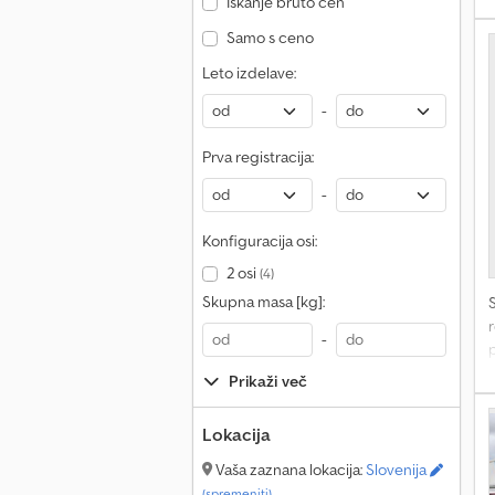
Iskanje bruto cen
h
Samo s ceno
z
Leto izdelave:
-
j
Prva registracija:
-
Konfiguracija osi:
2 osi
(4)
Skupna masa [kg]:
r
-
2
Prikaži več
n
Lokacija
Vaša zaznana lokacija:
Slovenija
s
(spremeniti)