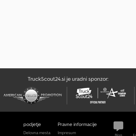
TruckScout24.si je uradni sponzor:
podjetje
Pravne informacije
Delovna mesta
Impresum
Blog
F