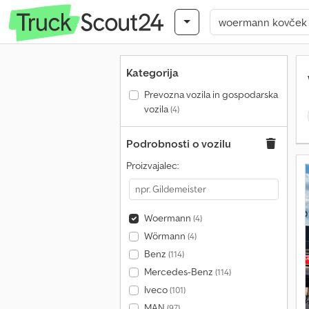
Kategorija
Prevozna vozila in gospodarska
vozila
(4)
Podrobnosti o vozilu
Proizvajalec:
Woermann
(4)
Wörmann
(4)
Benz
(114)
Mercedes-Benz
(114)
Iveco
(101)
MAN
(97)