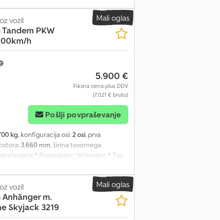
anjevanje * Potrdilo proizvajalca / odobritev
Mali oglas
nevmatike: 195/50R13C (5 / 5 / 5 / 5 mm) ----
oz vozil
 Tandem PKW
i carinskih registrskih tablic - Prevoz /
100km/h
 za angleščino, nemščino, ruščino in druge
5.900 €
Fiksna cena plus DDV
(7.021 € bruto)
Pošlji povpraševanje
700 kg
, konfiguracija osi:
2 osi
, prva
ostora:
3.660 mm
, širina tovornega
povpraševanja * Proizvajalec: Wörmann * Tip:
no-hidravlično spušča (zaradi česar je zelo
dalu Crsdpfx Aox Ayqxsd Njf *
Mali oglas
matska zavora, pomožna podpora *
oz vozil
 Anhänger m.
 e-poštni naslov: naša storitev za vas: -
e Skyjack 3219
o vsej EU - Carinski postopek za vozila, ki
ge jezike: