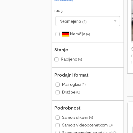
radij:
Neomejeno
(4)
Nemčija
(4)
Stanje
r
Rabljeno
(4)
t
n
Prodajni format
Mali oglasi
(4)
1
Dražbe
(0)
D
*
v
Podrobnosti
-
Samo s slikami
(4)
v
Samo z videoposnetkom
(0)
Samo preverjeni prodajalci
(0)