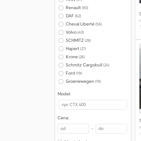
Renault
(90)
DAF
(62)
r
Cheval Liberté
(56)
Volvo
(40)
SCHMITZ
(29)
Hapert
(27)
Krone
(26)
Schmitz Cargobull
(24)
Ford
(19)
Groenewegen
(19)
Model:
Cena:
r
-
p