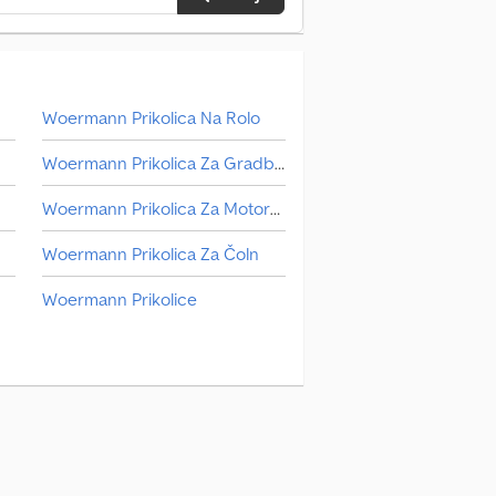
Woermann Prikolica Na Rolo
Woermann Prikolica Za Gradbene Stroje
Woermann Prikolica Za Motorno Kolo
Woermann Prikolica Za Čoln
Woermann Prikolice
Woermann Samooskrba 3 Strani
Woermann Senko Prikolice
i/Izolacijski/Osvežilni Servisni Zaboj