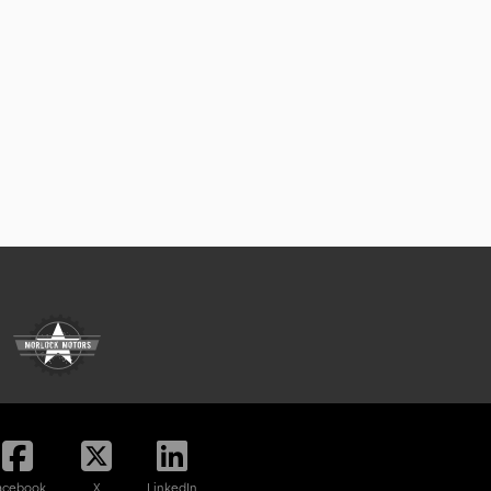
acebook
X
LinkedIn