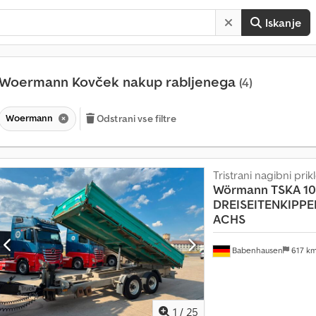
Iskanje
Woermann Kovček nakup rabljenega
(4)
Woermann
Odstrani vse filtre
Tristrani nagibni prik
Wörmann
TSKA 10
DREISEITENKIPPER
ACHS
Babenhausen
617 k
1
/
25