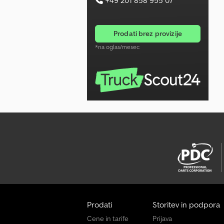
prodati brez provizije
*na oglas/mesec
Prodati
Storitev in podpora
Cene in tarife
Prijava