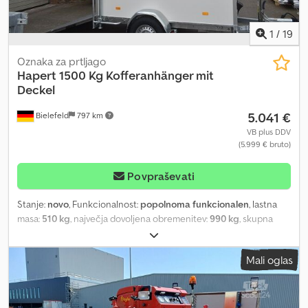
1
/
19
Oznaka za prtljago
Hapert
1500 Kg Kofferanhänger mit
Deckel
5.041 €
Bielefeld
797 km
VB plus DDV
(5.999 € bruto)
Povpraševati
Stanje:
novo
, Funkcionalnost:
popolnoma funkcionalen
, lastna
masa:
510 kg
, največja dovoljena obremenitev:
990 kg
, skupna
masa:
1.500 kg
, konfiguracija osi:
1 os
, dolžina tovornega prostora:
2.500 mm
, širina tovornega prostora:
1.500 mm
, višina
Mali oglas
nakladalnega prostora:
1.500 mm
, barva:
bela
, *NEW VEHICLE*
Hapert Sapphire L 1 100 km/h Permissible gross weight: 1,500 kg
Unladen weight: 510 kg Csdpfxewnmvus Anmeha Payload: 990 kg
Internal dimensions: 2,500 x 1,500 x 1,500 mm Overall dimensions: