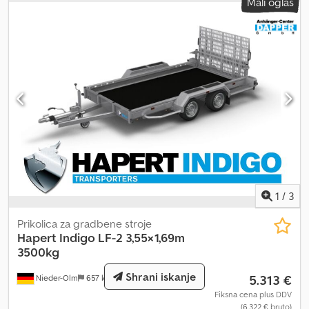
Mali oglas
plastic mudguards - fitted with splash guards - wheel chocks with
holders Lashing and Securing Options - TÜV-certified load
securing system from HAPERT - 14 recessed lashing brackets
integrated in the frame according to DIN standard, each rated to
1000 daN (kg) per eyelet Documents and Freight Costs - freight
costs to us already included - including vehicle registration
certificate (registration certificate part 2) Chjdpji A D S Dsfx
Anmja - including COC document (EC certificate of conformity) -
no additional unwanted costs - reduction of gross vehicle weight
possible at extra cost (TÜV fee only) Further offers and
information can be found on our homepage. I am not allowed to
provide a direct link, so simply enter "Dapper Anhänger" in your
search engine. Photos may show optional accessories. Subject to
1
/
3
errors, changes, and prior sale.
Prikolica za gradbene stroje
Hapert
Indigo LF-2 3,55×1,69m
3500kg
Shrani iskanje
5.313 €
Nieder-Olm
657 km
Fiksna cena plus DDV
(6.322 € bruto)