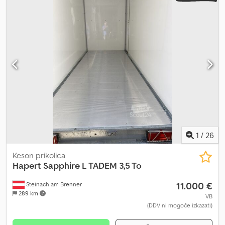
130 gebrauchte Anhänger ständig im Angebot. unverbindliches
Beispiel: Hapert Cobalt 330c180x80cm Parabelfederung Csdpfx
Ansygvt Esmjha als Profi Paket inkl. Alu Auffahrrampen -
klappstützen - Bordwandsatz Aufsatz black 40/40 Pendelbar -
Staukiste - Profi Stützrad Rechnung ausgewiesene MwSt
Garantie - Anhänger Händler seit über 35 Jahren Verkauf
telefonische Bestellannahme zu unseren Öffnungszeiten
Montags-Freitags oder rund um die Uhr über unseren
Onlineshop auf trailer-shop.de Urheberrecht - Markenschutz
2026/02
1
/
26
Keson prikolica
Hapert
Sapphire L TADEM 3,5 To
11.000 €
Steinach am Brenner
289 km
VB
(DDV ni mogoče izkazati)