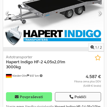
400 mm high aluminium side panels with integrated locks
Chjdpfozaxv Aox Anmoa Drop-down front panel Tie-down hooks
on the chassis Tyres: 195/50R13 C with black rims Including
vehicle documents Available options and accessories for this
trailer: Aluminium loading ramps integrated under the loading
floor Rear supports Front grille for transporting long materials 100
km/h approval with shock absorbers Lashing rails, anchor rails,
additional load securing, load bars, lashing straps, etc.
Registration of your new trailer at the local vehicle registration
office
1
/
2
Avtotransporter
Hapert
Indigo HF-2 4,05x2,01m
3000kg
4.587 €
Nieder-Olm
657 km
Fiksna cena plus DDV
(5.459 € bruto)
Povpraševati
Pokliči
Stanje:
novo
, številka stroja/vozila:
Hapert Indigo HF-2 4,05x2,01m