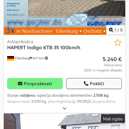
1
/
9
Avtoprikolica
HAPERT
Indigo KTB 35 100km/h
5.240 €
Eilenburg
617 km
Fiksna cena
(DDV ni mogoče izkazati)
Povpraševati
Pokliči
Stanje:
rabljeno
, največja dovoljena obremenitev:
2.506 kg
,
skupna masa:
3.500 kg
, prva registracija:
01/2022
, skupna širina:
2.370 mm
, skupna višina:
1.865 mm
, Pridržujemo si pravico do
napak in vmesne prodaje! Interna številka: A69. Vozilo ni
Mali oglas
pripravljeno! Dostava po vsej državi možna za doplačilo.
Pridržujemo si pravico do napak in predhodne prodaje. Z veseljem