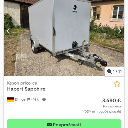
1
/
11
Keson prikolica
Hapert
Sapphire
3.490 €
Ellingen
444 km
Fiksna cena
(DDV ni mogoče izkazati)
Povpraševati