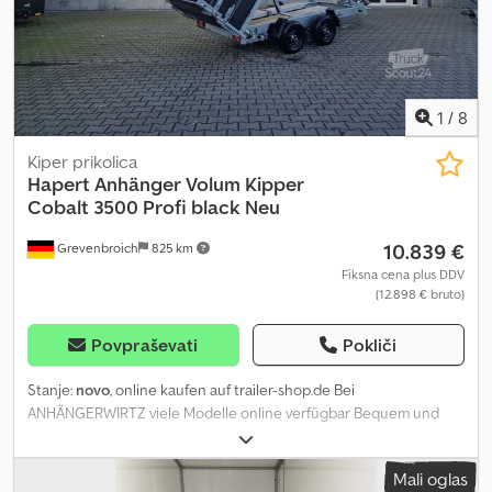
rampa 196 cm -> Pnevmatske gume: 155/70R12C - 80% ->
Aluminijasta rebrasta pločevina na tleh -> Trdni, vgrajeni pritrdilni
obroči, po 3 kosi na vsaki strani -> Servisiran v delavnici in takoj
pripravljen za uporabo
1
/
8
Kiper prikolica
Hapert Anhänger
Volum Kipper
Cobalt 3500 Profi black Neu
10.839 €
Grevenbroich
825 km
Fiksna cena plus DDV
(12.898 € bruto)
Povpraševati
Pokliči
Stanje:
novo
, online kaufen auf trailer-shop.de Bei
ANHÄNGERWIRTZ viele Modelle online verfügbar Bequem und
rund um die Uhr Online 24/7 kaufen Selbst abholen oder liefern
lassen 😊 Der online Abholmarkt für Ihren neuen Anhänger bietet
Mali oglas
starke Markenfabrikate! über 850 Neuanhänger auf Lager über