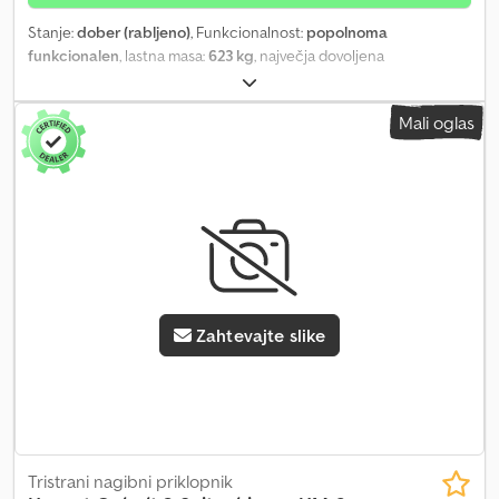
Stanje:
dober (rabljeno)
, Funkcionalnost:
popolnoma
funkcionalen
, lastna masa:
623 kg
, največja dovoljena
obremenitev:
1.500 kg
, skupna masa:
2.000 kg
, konfiguracija osi:
1
os
, prva registracija:
11/2023
, naslednji pregled (TÜV):
11/2027
,
Mali oglas
največja hitrost:
100 km/h
, zavoro prikolice:
prikolica s zavoro
,
Ponujam prikolico Hapert Sapphire L-1 (C21B) z odobritvijo za
vožnjo s hitrostjo 100 km/h, prvič registrirana 11/2023, z veljavnim
tehničnim pregledom do 11/2027. Prikolica je v dobrem stanju in
ima le nekaj znakov uporabe. Uporabljal sem jo za občasen prevoz
štirikolesnikov za podjetje. Natančne podatke si lahko ogledate v
vozilni dokumentaciji in na fotografijah tipskih ploščic. Csdpfx
Anezq Sw Hsmjha Notranje mere: D = 255 cm, Š = 154 cm, V = 150
cm. Na zadnji strani je zaklepna in opremljena s podpornimi
Zahtevajte slike
nogicami. Kot dodatek vam bom z veseljem dal še ključavnico za
prikolico Triburg. Nova cena je bila približno 6000 €. Za vprašanja
ali resno zanimanje se obrnite. DDV ni izkazan!!
Tristrani nagibni priklopnik