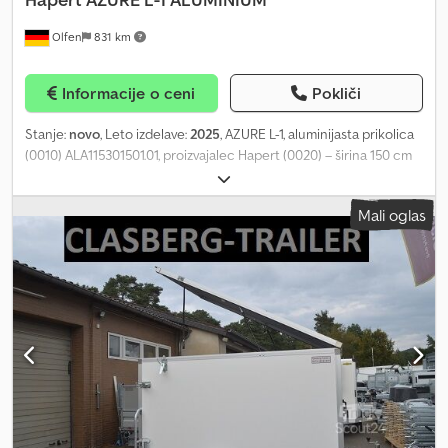
Olfen
831 km
Informacije o ceni
Pokliči
Stanje:
novo
, Leto izdelave:
2025
, AZURE L-1, aluminijasta prikolica
(0010) ALA115301501.01, proizvajalec Hapert (0020) – širina 150 cm
(0030) – dovoljena skupna masa 1.500 kg (0040) – pnevmatike
185R14C (0050) – zasnovani tečaji za stranske stene, ki omogočajo
Mali oglas
(0060) enostavno pritrditev mreže za pritrditev tovora (0070) –
večplastna lesena plošča z (0080) protidrsno površino, debeline
15 mm (0090) – TÜV-preizkušen in vgrajen (0100) sistem za
pritrditev tovora (0110) – vijično pritrjena V-oja (nebrezničen, z
(0120) cevasto ojo) (0130) – popolnoma varjeno in v celoti (0140)
pocinkano podvozje Chsdpfx Aszkcq Rjnmea (0150) – robustno,
zložljivo oporno kolo (0160) – odstranljivo sprednje ograjanje,
višina 40 cm (0170) – na voljo številne dodatne možnosti (0180) –
stranske stene iz aluminija s sistemom ""Combi (0190) Protect Rail
"" na strani in spredaj (0200) – aluminijasta zadnja vrata s sistemom
(0210) zaklepanja ""HAPERT""