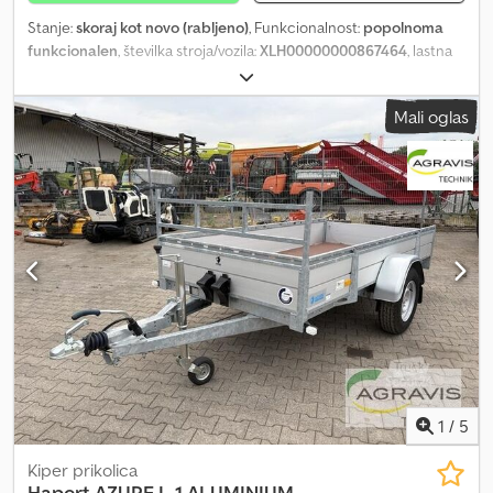
Stanje:
skoraj kot novo (rabljeno)
, Funkcionalnost:
popolnoma
funkcionalen
, številka stroja/vozila:
XLH00000000867464
, lastna
masa:
774 kg
, največja dovoljena obremenitev:
2.720 kg
, skupna
masa:
3.500 kg
, dovoljena osna obremenitev (os 1):
1.750 kg
,
Mali oglas
dovoljena osna obremenitev (os 2):
1.750 kg
, prva registracija:
01/2024
, naslednji pregled (TÜV):
01/2028
, skupna dolžina:
6.180
mm
, skupna širina:
2.060 mm
, skupna višina:
995 mm
, velikost
pnevmatike:
195-50 R13C
, barva:
srebrn
, zavoro prikolice:
prikolica
s zavoro
, Leto izdelave:
2023
, Prikolica je v odličnem stanju, saj je
bila malo uporabljena. Cedpfx Aezkht Ronmoha Priložene so
originalne, močne nakladalne rampe.
1
/
5
Kiper prikolica
Hapert
AZURE L-1 ALUMINIUM