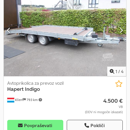
vzamemo vaše vozilo v račun. Financiranje / leasing je možen tudi
brez pologa! Imate še vprašanja? Z veseljem svetujemo! Chsdpjy
Aikdefx Anmsa
1
/
4
Avtoprikolica za prevoz vozil
Hapert
Indigo
4.500 €
Klierf
793 km
VB
(DDV ni mogoče izkazati)
Povpraševati
Pokliči