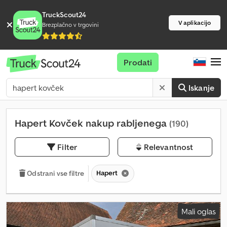
TruckScout24
V aplikacijo
Brezplačno v trgovini
Prodati
Iskanje
Hapert Kovček nakup rabljenega
(190)
Filter
Relevantnost
Hapert
Odstrani vse filtre
Mali oglas