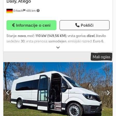
Daily, Atego
Erbach
455 km
Informacije o ceni
Pokliči
Stanje:
novo
, moč:
110 kW (149,56 KM)
, vrsta goriva:
dizel
, število
sedežev:
30
, vrsta prenosa:
samodejen
, emisijski razred:
Euro 6
,
barva:
bela
, Leto izdelave:
2025
, Oprema:
ABS, elektronski
program stabilnosti (ESP), filter saj, klimatska naprava, parkirni
Mali oglas
grelec
, New vehicle, unregistered, available for immediate
delivery, equipped with automatic transmission, double glazing,
and auxiliary heater! 8 x Facelift model The ideal school bus or
compact coach for groups with limited budgets. Built for
Germany with double glazing, auxiliary heater, 24 months' warranty
(optionally extendable). Dksdjztl Azjpfx Aprer 29 sleeper seats with
folding tables --- General Vehicle Data: * Length: 7,168 mm *
Width: 2,262 mm * Height: 3,352 mm * Wheelbase: 3,350 mm *
Front/rear overhang: 1,613 mm / 2,205 mm * Turning circle
diameter: 12,200 mm * Passenger capacity: 29 + 1 * Permissible
gross weight: 8,160 kg * Diesel tank volume: 160 l * Ad Blue tank: 12