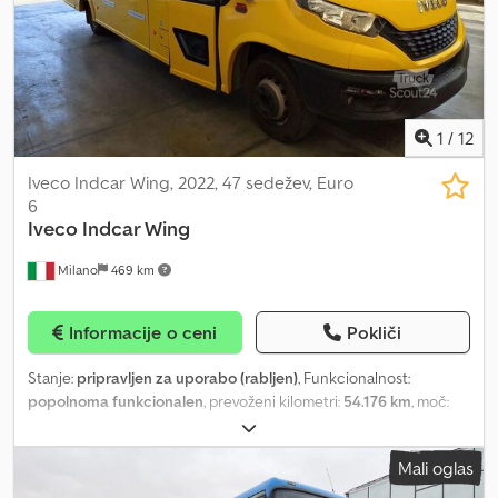
F1CFA401C*J Oprema: - Klima - ABS Dsdpfxoztlv Uj Aprekr - ASR -
Zavora-pomagalec (Retarder) - Varnostni pasovi - Dodatni grelec
Prodajalec: Fleequid, evropska platforma za prodajo rabljenih
avtobusov.
1
/
12
Iveco Indcar Wing, 2022, 47 sedežev, Euro
6
Iveco
Indcar Wing
Milano
469 km
Informacije o ceni
Pokliči
Stanje:
pripravljen za uporabo (rabljen)
, Funkcionalnost:
popolnoma funkcionalen
, prevoženi kilometri:
54.176 km
, moč:
100 kW (135,96 KM)
, prva registracija:
06/2022
, vrsta goriva:
plin
,
število sedežev:
45
, vrsta prenosa:
mehanski
, konfiguracija osi:
2
Mali oglas
osi
, emisijski razred:
Euro 6
, zavore:
retarder
, velikost pnevmatike:
225/75 R16
, skupna dolžina:
8.590 mm
, skupna širina:
2.350 mm
,