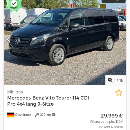
1
/
18
Minibus
Mercedes-Benz
Vito Tourer 114 CDI
Pro 4x4 lang 9-Sitze
29.999 €
Obertraubling
379 km
Fiksna cena plus DDV
(35.699 € bruto)