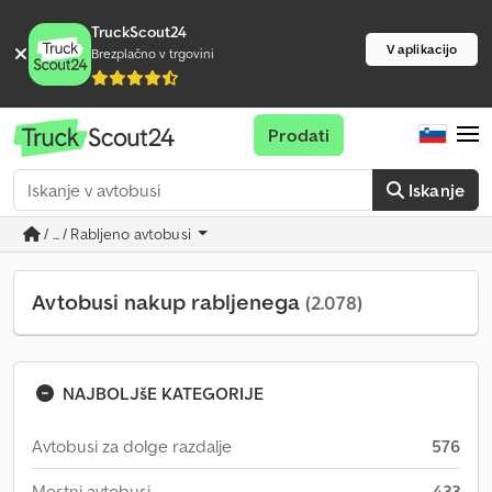
TruckScout24
V aplikacijo
Brezplačno v trgovini
Prodati
Iskanje
/ ... / Rabljeno avtobusi
Avtobusi nakup rabljenega
(2.078)
NAJBOLJšE KATEGORIJE
Avtobusi za dolge razdalje
576
Mestni avtobusi
433