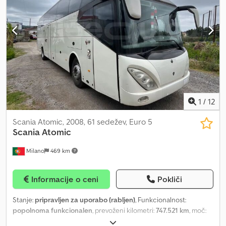
Datum prve registracije: 2019 - Prevoženi kilometri: 51.810 - Število
izreže in nadomesti s sestavnim delom iz steklenih vlaken.
sedežev: 19 - Emisijski standard: Euro 6 - Gorivo: zemeljski plin -
Podaljšek vrat se pritrdi z vijaki. - Električni pogon za krilna vrata,
Prestavna sklopka: ročna - Moč: 100 kW (136 KM) - Dolžina: 6,05 m -
proizvajalec Autocool: 2.000,00 € - Mikrofon Bosch: 1.000,00 €
Število osi: 2 - Motor: Iveco F1CFA401A*E Dedpsztl D Eefx Aprokr
Sprinter Lord Light je na voljo že od 69.990,00 €.
Oprema: - ABS - ASR - Prenašalna rampa za invalidski voziček -
Varnostni pasovi Prodam Fleequid, evropska platforma za prodajo
rabljenih avtobusov.
1
/
12
Scania Atomic, 2008, 61 sedežev, Euro 5
Scania
Atomic
Milano
469 km
Informacije o ceni
Pokliči
Stanje:
pripravljen za uporabo (rabljen)
, Funkcionalnost:
popolnoma funkcionalen
, prevoženi kilometri:
747.521 km
, moč:
309 kW (420,12 KM)
, prva registracija:
12/2008
, vrsta goriva:
dizel
,