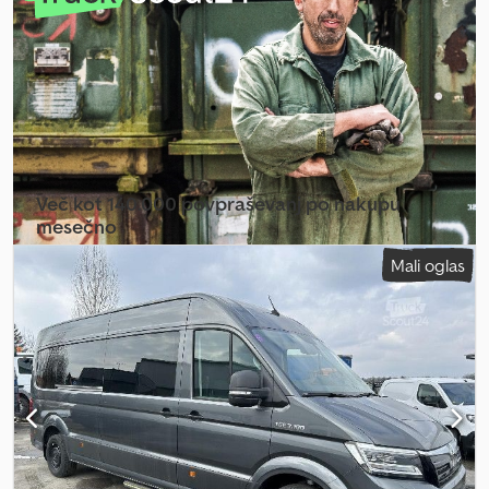
izdelave:
2014
, Oprema:
kopalnica, letne pnevmatike, vgradna
Mercedes-Benz Mobilovan with DSB and GGD Y10 First aid kit Y44
kuhinja
, Zaščitne folije še odstranjujemo!!! Dedpfxozq Acys Aprskr
Warning triangle Z0A Major customer group 1 Z3R Premium tire
Dobro vzdrževan avtobus višjega razreda – idealen za potovanja /
protection (3 years) Z42 Registration as passenger car ZC5 Sales
popolna oprema z zastekljeno streho.
identifier 0 ZG2 Permanent all-wheel drive ZM4 Combi vehicle
ZQ8 Tourer PRO Dkedpfezrlz Usx Aprsr
Več kot 140.000 povpraševanj po nakupu
mesečno
Mali oglas
Izberite paket za prodajalce