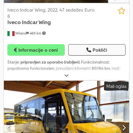
avtobuse.
Iveco Indcar Wing, 2022, 47 sedežev, Euro
6
Iveco
Indcar Wing
Milano
469 km
Informacije o ceni
Pokliči
Stanje:
pripravljen za uporabo (rabljen)
, Funkcionalnost:
popolnoma funkcionalen
, prevoženi kilometri:
60.164 km
, moč:
100 kW (135,96 KM)
, prva registracija:
09/2022
, vrsta goriva:
plin
,
število sedežev:
45
, vrsta prenosa:
mehanski
, konfiguracija osi:
2
Mali oglas
osi
, emisijski razred:
Euro 6
, zavore:
retarder
, velikost pnevmatike:
225/75 R16
, skupna dolžina:
8.590 mm
, skupna širina:
2.350 mm
,
skupna višina:
3.100 mm
, Oprema:
ABS, klimatska naprava,
nadzor oprijema, parkirni grelec
, Šolski avtobus – Iveco Indcar
Wing Tehnični podatki: - Datum prve registracije: 2022 -
Prevožena razdalja: 60.164 km - Število sedežev: 47 - Emisijski
razred: Euro 6 - Gorivo: zemeljski plin - Menjalnik: ročni - Moč: 100
kW (136 KM) - Dolžina: 8,59 m - Število osi: 2 - Motor: Iveco