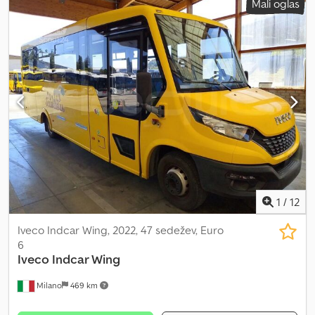
Mali oglas
osi
, emisijski razred:
Euro 6
, zavore:
retarder
, velikost pnevmatike:
225/75 R16
, skupna dolžina:
8.590 mm
, skupna širina:
2.350 mm
,
skupna višina:
3.100 mm
, Oprema:
ABS, klimatska naprava,
parkirni grelec
, Šolski avtobus – Iveco Indcar Wing Tehnični
podatki: - Datum prve registracije: 2022 - Prevoženi kilometri:
41.967 - Število sedežev: 47 - Emisijski standard: Euro 6 - Gorivo:
Zemeljski plin - Prestavna škatla: Ročna - Moč: 100 kW (136 KM) -
Dolžina: 8,59 m - Število osi: 2 - Motor: Iveco F1CFA401C*J Oprema:
- Klimatska naprava - ABS Dksdpfx Aeztluwjprer - Retarder
(zaviranje z upočasnjevalnikom) - Varnostni pasovi - Dodatni
grelec Prodaja Fleequid, evropska spletna platforma za rabljene
avtobuse.
1
/
12
Iveco Indcar Wing, 2022, 47 sedežev, Euro
6
Iveco
Indcar Wing
Milano
469 km