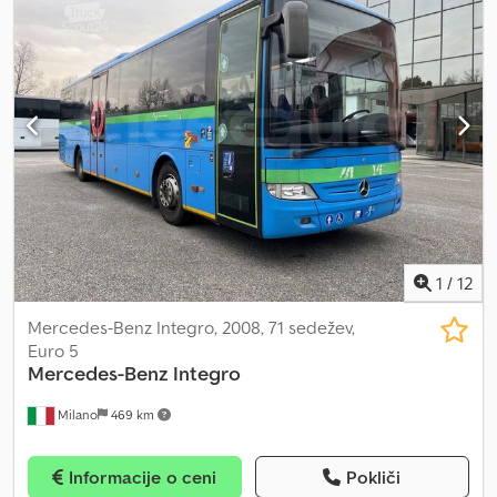
skupna višina:
3.100 mm
, Oprema:
ABS, klimatska naprava,
parkirni grelec
, Šolski avtobus – Iveco Indcar Wing Tehnični
podatki: - Datum prve registracije: 2022 - Prevoženi kilometri:
54.176 - Število sedežev: 47 - Evro standard: Euro 6 - Gorivo:
Zemeljski plin - Prenos: Ročni menjalnik - Moč: 100 kW (136 KM) -
Dolžina: 8,59 m - Število osi: 2 - Motor: Iveco F1CFA401C*J Oprema:
- Klima naprava - ABS - Retarder Dkodpfxjztlvue Aprer - Varnostni
pasovi - Avtonomna grelna naprava Prodajalec: Fleequid, evropska
spletna platforma za rabljene avtobuse.
1
/
12
Mercedes-Benz Integro, 2008, 71 sedežev,
Euro 5
Mercedes-Benz
Integro
Milano
469 km
Informacije o ceni
Pokliči