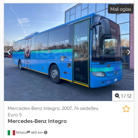
število sedežev:
59
, vrsta prenosa:
samodejen
, konfiguracija osi:
2
Mali oglas
osi
, emisijski razred:
Euro 5
, zavore:
retarder
, velikost pnevmatike:
295/80 R22.5
, Oprema:
ABS, klimatska naprava, nadzor
oprijema, parkirni grelec
, Potovalni avtobus – Scania Atomic
Djdpfxeztl Dxs Aprekr Tehnični podatki: - Datum prve registracije:
2008 - Prevoženi kilometri: 747.521 - Število sedežev: 61 - Emisijski
razred: Euro 5 - Gorivo: dizel - Menjalnik: avtomatski - Moč: 309 kW
(420 CV/KM) - Dolžina: 13,00 m - Osnova: 2 - Motor: Scania Oprema:
- Klima - Hladilnik - ABS - ASR - Zavora-retarder - Nastavljivi sedeži
- Varnostni pasovi - Zavese - Monitorji - Predvajalnik CD-jev -
Dodatno ogrevanje - Ležišče za voznika - Vtičnica 220 V - Dvojno
zasteklitev Prodaja Fleequid, evropska spletna platforma za
rabljene avtobuse.
1
/
12
Mercedes-Benz Integro, 2007, 74 sedežev,
Euro 5
Mercedes-Benz
Integro
Milano
469 km