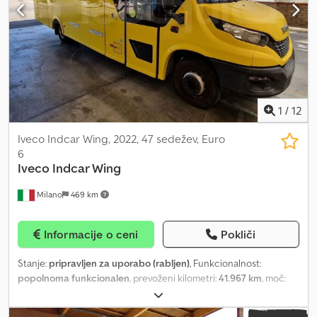
Število osi: 2 - Motor: IVECO Oprema: - Klima naprava - ABS - ASR -
Retarder (zavora-upor) - Varnostni pasovi - Zavese - Predvajalnik
CD-jev - Statična grelna naprava Prodano s strani Fleequid,
evropske platforme za prodajo rabljenih avtobusov.
1
/
12
Iveco Indcar Wing, 2022, 47 sedežev, Euro
6
Iveco
Indcar Wing
Milano
469 km
Informacije o ceni
Pokliči
Stanje:
pripravljen za uporabo (rabljen)
, Funkcionalnost:
popolnoma funkcionalen
, prevoženi kilometri:
41.967 km
, moč:
100 kW (135,96 KM)
, prva registracija:
06/2022
, vrsta goriva:
plin
,
število sedežev:
45
, vrsta prenosa:
mehanski
, konfiguracija osi:
2