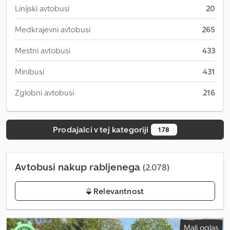
Linijski avtobusi
20
Medkrajevni avtobusi
265
Mestni avtobusi
433
Minibusi
431
Zglobni avtobusi
216
Prodajalci v tej kategoriji
178
Avtobusi nakup rabljenega
(2.078)
Relevantnost
Mali oglas