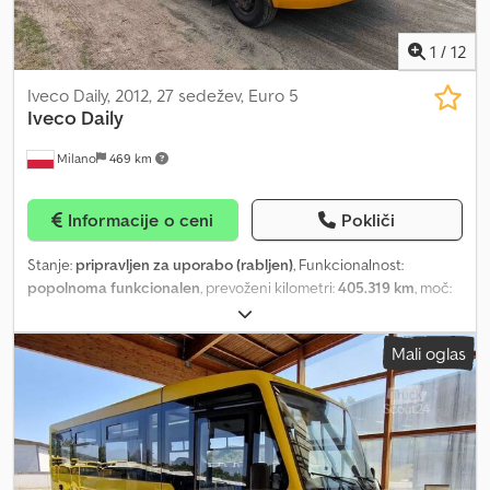
1
/
12
Iveco Daily, 2012, 27 sedežev, Euro 5
Iveco
Daily
Milano
469 km
Informacije o ceni
Pokliči
Stanje:
pripravljen za uporabo (rabljen)
, Funkcionalnost:
popolnoma funkcionalen
, prevoženi kilometri:
405.319 km
, moč:
125 kW (169,95 KM)
, vrsta goriva:
dizel
, vrsta prenosa:
mehanski
,
konfiguracija osi:
2 osi
, prva registracija:
10/2012
, emisijski razred:
Mali oglas
Euro 5
, zavore:
retarder
, velikost pnevmatike:
225/75 R16C
, število
sedežev:
26
, Oprema:
ABS, klimatska naprava, nadzor oprijema,
parkirni grelec
, Minibus – Iveco Daily Tehnični podatki: - Datum
prve registracije: 2012 Dkedpfsztlu Djx Aprer - Prevoženi kilometri:
405.319 - Število sedežev: 27 - Evro razred: Euro 5 - Gorivo: dizel -
Prenos: ročni menjalnik - Moč: 125 kW (170 KM) - Dolžina: 7,51 m -