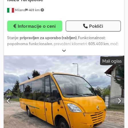
Milano
469 km
Informacije o ceni
Pokliči
Stanje:
pripravljen za uporabo (rabljen)
, Funkcionalnost:
popolnoma funkcionalen
, prevoženi kilometri:
605.403 km
, moč:
140 kW (190,35 KM)
, prva registracija:
03/2009
, vrsta goriva:
dizel
,
število sedežev:
30
, vrsta prenosa:
mehanski
, konfiguracija osi:
2
Mali oglas
osi
, emisijski razred:
Euro 4
, zavore:
retarder
, velikost pnevmatike:
235/75 R17.5
, Oprema:
ABS, klimatska naprava, nadzor oprijema,
parkirni grelec
, Medmestni avtobus – Isuzu Turquoise Tehnični
podatki: - Datum prve registracije: 2009 - Prevoženi kilometri:
605.403 - Število sedežev: 32 - Emisijski standard: Euro 4 - Gorivo:
dizel - Prenos: ročni menjalnik - Moč: 140 kW (190 KM) - Dolžina:
7,67 m - Število osi: 2 - Motor: Isuzu ISUZU4HK1E4C Oprema: -
Klimatska naprava - Hladilnik - ABS - ASR - Zavorni retarder -
Nastavljivi sedeži - Varnostni pasovi - Zavese - Monitorji - Dodatni
grelec - Dvojno zasteklitev Djdpfx Apeztlu Rjrjkr Prodaja Fleequid,
evropska platforma za trgovanje z rabljenimi avtobusi.