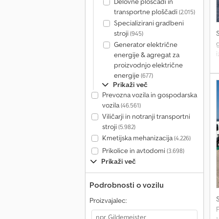
Delovne ploščadi in
transportne ploščadi
(2.015)
Specializirani gradbeni
stroji
(945)
g
Generator električne
i
energije & agregat za
proizvodnjo električne
energije
(677)
T
Prikaži več
Prevozna vozila in gospodarska
vozila
(46.561)
Viličarji in notranji transportni
stroji
(5.982)
Kmetijska mehanizacija
(4.226)
Prikolice in avtodomi
(3.698)
Prikaži več
Podrobnosti o vozilu
Proizvajalec: