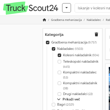
Gradbena mehanizacija
Nakladalec
Rab
Kategorija
Gradbena mehanizacija
(9.757)
Nakladalec
(1.503)
Kolesni nakladalnik
(934)
Teleskopski nakladalnik
(445)
Kompaktni nakladalec
(53)
Kompaktni nakladalnik
(38)
Drugi nakladalci
(22)
Prikaži več
Bagri
(2.021)