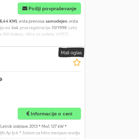
Pošlji povpraševanje
26,44 KM)
, vrsta prenosa:
samodejen
, vrsta
ja osi:
4x4
, prva registracija:
10/1998
, Leto
štiri kolesa, vilice za palete
, WHEEL
et fork available at extra cost. 17762
89 Technically in good working condition!
Mali oglas
Informacije o ceni
 * Letnik izdelave 2013 * Moč 127 kW *
 Ap Ijck * Sistem za hitro menjavo orodja