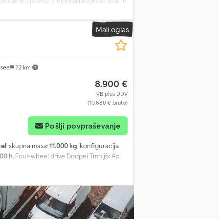
leda/okoljskega pregleda/pregleda vozil in
 samo po dogovoru. Na zahteve, poslane
Mali oglas
rsee
72 km
8.900 €
VB plus DDV
(10.680 € bruto)
Pošlji povpraševanje
zel
, skupna masa:
11.000 kg
, konfiguracija
00 h
, Four-wheel drive Dodpei Tmhljfx Ap