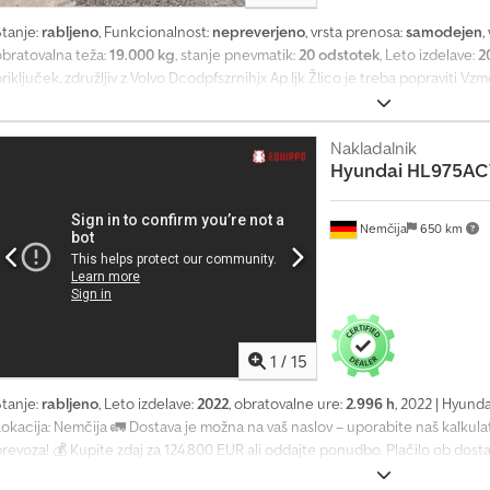
Stanje:
rabljeno
, Funkcionalnost:
nepreverjeno
, vrsta prenosa:
samodejen
,
obratovalna teža:
19.000 kg
, stanje pnevmatik:
20 odstotek
, Leto izdelave:
2
riključek, združljiv z Volvo Dcodpfszrnihjx Ap Ijk Žlico je treba popraviti 
Nakladalnik
Hyundai
HL975AC
Nemčija
650 km
1
/
15
Stanje:
rabljeno
, Leto izdelave:
2022
, obratovalne ure:
2.996 h
, 2022 | Hyund
Lokacija: Nemčija 🚛 Dostava je možna na vaš naslov – uporabite naš kalkula
prevoza! 💰 Kupite zdaj za 124.800 EUR ali oddajte ponudbo. Plačilo ob dos
dobritve)* 👷‍♂️ Pregledal neodvisni strokovnjak 56 kontrolnih točk, 54 odob