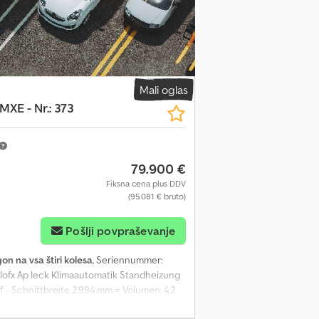
Mali oglas
MXE - Nr.: 373
79.900 €
Fiksna cena plus DDV
(95.081 € bruto)
Pošlji povpraševanje
on na vsa štiri kolesa
, Seriennummer:
lofx Ap Ieck Klimaautomatik Standheizung
- Schnittbreite 2.994 mm = Volumen: 4,2
65 mm Änderungen, Zwischenverkauf und