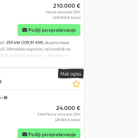
210.000 €
Fiksna cena plus DDV
(249.900 € bruto)
Pošlji povpraševanje
moč:
250 kW (339,91 KM)
, skupna masa:
uči, klimatska naprava, računalnik na
 2028 ali 8.000 delovnih ur Kompletno
obmi Lopata s zobmi, širina 3,20 m,
ca Volvo Co-Pilot Avtomatska klimatska
Mali oglas
predaj in zadaj, LED BSS sistem za blaženje
0
 zračno napravo in ogrevanjem Radio
ja 250 kW / 340 KM Delovna teža 29.700 kg
i stroj, kupljen pri prvem lastniku popolna
km
ju S/N: VCEL180HJ00016538 _____ V tej
24.000 €
ke. Odločilne so izključno konkretne
EXW Fiksna cena plus DDV
(28.560 € bruto)
Pošlji povpraševanje