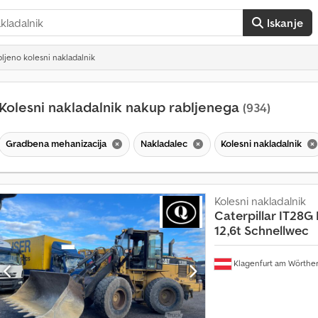
Iskanje
ljeno kolesni nakladalnik
Kolesni nakladalnik nakup rabljenega
(934)
Gradbena mehanizacija
Nakladalec
Kolesni nakladalnik
Kolesni nakladalnik
Caterpillar
IT28G 
12,6t Schnellwec
V
Klagenfurt am Wörthe
e
č
k
o