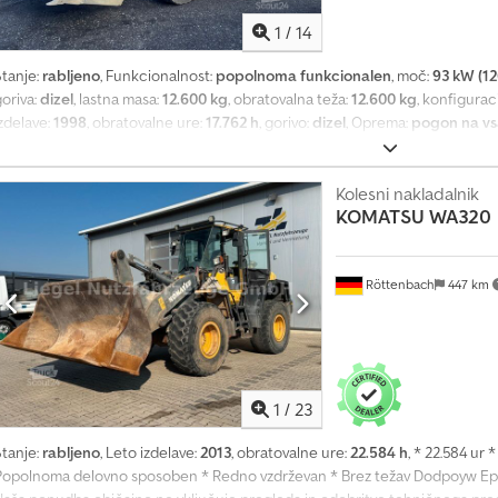
t
1
/
14
1
4
Stanje:
rabljeno
, Funkcionalnost:
popolnoma funkcionalen
, moč:
93 kW (1
0
oriva:
dizel
, lastna masa:
12.600 kg
, obratovalna teža:
12.600 kg
, konfiguraci
.
zdelave:
1998
, obratovalne ure:
17.762 h
, gorivo:
dizel
, Oprema:
pogon na vsa 
0
LOADER CATERPILLAR IT28G Quick coupler system! Dcjdpfei Tmhpjx Ap Ijk Pall
0
operating hours 12600 kg operating weight 93 kW Product number: 9AR002
0
el. 44
Kolesni nakladalnik
p
KOMATSU
WA320
o
v
p
Röttenbach
447 km
r
a
š
e
v
a
1
/
23
n
Stanje:
rabljeno
, Leto izdelave:
2013
, obratovalne ure:
22.584 h
, * 22.584 ur
j
Popolnoma delovno sposoben * Redno vzdrževan * Brez težav Dodpoyw Epljfx
p