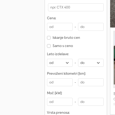
Cena:
-
Iskanje bruto cen
Samo s ceno
Leto izdelave:
-
Prevoženi kilometri [km]:
-
Moč [kW]:
-
Vrsta prenosa: