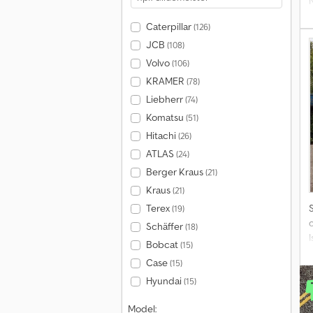
Caterpillar
(126)
JCB
(108)
Volvo
(106)
KRAMER
(78)
Liebherr
(74)
Komatsu
(51)
Hitachi
(26)
ATLAS
(24)
Berger Kraus
(21)
Kraus
(21)
Terex
(19)
o
Schäffer
(18)
I
Bobcat
(15)
Case
(15)
Hyundai
(15)
Model: