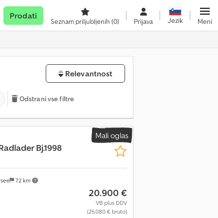
Prodati
Jezik
Seznam priljubljenih
(0)
Prijava
Meni
Relevantnost
Odstrani vse filtre
Mali oglas
Radlader Bj.1998
rsee
72 km
20.900 €
VB plus DDV
(25.080 € bruto)