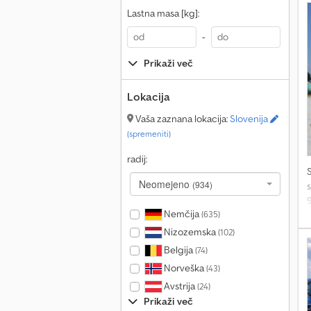
Lastna masa [kg]:
-
Prikaži več
Lokacija
Vaša zaznana lokacija:
Slovenija
(spremeniti)
radij:
Neomejeno
(934)
9
Nemčija
(635)
Nizozemska
(102)
Belgija
(74)
Norveška
(43)
Avstrija
(24)
Prikaži več