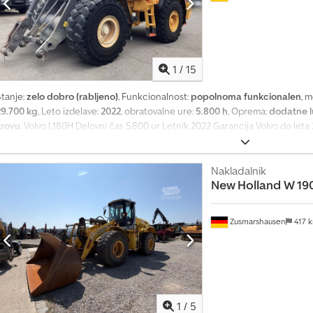
1
/
15
Stanje:
zelo dobro (rabljeno)
, Funkcionalnost:
popolnoma funkcionalen
, 
29.700 kg
, Leto izdelave:
2022
, obratovalne ure:
5.800 h
, Oprema:
dodatne l
krovu
, Volvo L180H Delovni čas 5.800 ur Letnik 2022 Garancija Volvo do leta
bnovljena lopata, vrednost več kot 8.000 EUR, v stanju novega, vključno z z
rostornina približno 5 m³ CDC krmiljenje (krmiljenje z ročico) Volvo tehtni
aprava Dcedpfx Aozr I S Ajp Iek Centralni sistem za mazanje Delovne luči s
Nakladalnik
New Holland
W 19
nihanja OptiShift ogrevani in električni ogledala Udoben voznikov sedež z
Bridgestone 2-zvezdične pnevmatike za skalnata tla, 60 % dobre Moč motor
arancija Volvo do leta 2028 ali 8.000 delovnih ur CE originalna barva nemšk
Zusmarshausen
417 
zgodovina od prve delovne ure (0) tehnično in vizualno v zelo dobrem stan
ponudbi so izrecno pridržane morebitne napake pri vnosu in tiskarske napa
pogodbe v potrditvi naročila oziroma v pogodbi o prodaji.
1
/
5