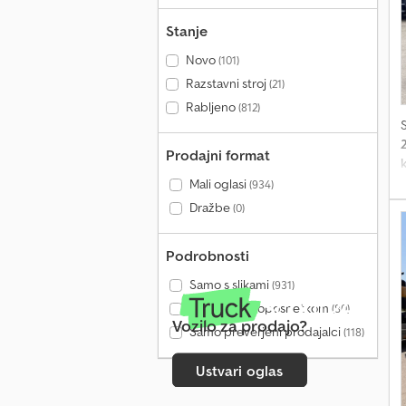
Stanje
Novo
(101)
Razstavni stroj
(21)
Rabljeno
(812)
Prodajni format
o
Mali oglasi
(934)
p
Dražbe
(0)
n
Podrobnosti
G
Samo s slikami
(931)
Samo z videoposnetkom
(80)
Vozilo za prodajo?
Samo preverjeni prodajalci
(118)
Ustvari oglas