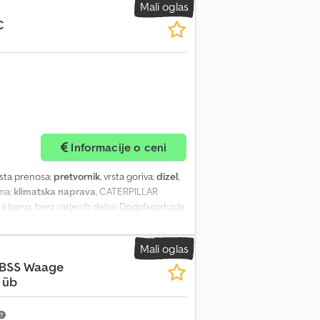
Mali oglas
C
Informacije o ceni
vrsta prenosa:
pretvornik
, vrsta goriva:
dizel
,
ma:
klimatska naprava
, CATERPILLAR
na barva, brez varjenih delov. Dodpfxozrhzde
Mali oglas
 BSS Waage
 üb