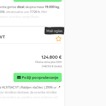
 vrsta goriva:
dizel
, skupna masa:
19.000 kg
,
006
, obratovalne ure:
7.720 h
, Hitri
Vzmeteno voznikov sedež Radio
Mali oglas
VT
124.800 €
Fiksna cena plus DDV
(148.512 € bruto)
Pošlji povpraševanje
ai HL975ACVT | Rabljen vlačilec | 2996 ur 📍
tor stroškov dostave, da ocenite stroške
tavi je možno za ugodno ceno (odvisno od
renih ✅, 2 nepopolnih ℹ️, 0 odkritih napak ⚠️