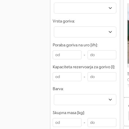
Vrsta goriva:
Poraba goriva na uro [l/h]:
-
Kapaciteta rezervoarja za gorivo [l]:
-
Barva:
O
Skupna masa [kg]:
ndai Kolesni Nakladalnik
Drugo Kolesni Nakladalnik
n
-