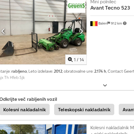
Mini polnilec
I
Avant Tecno
523
z
v
e
Balen
912 km
d
i
t
e
v
e
1
/
14
č
z
Stanje:
rabljeno
, Leto izdelave:
2012
, obratovalne ure:
2.174 h
, Contact Geert
d
a
jx Th Hfeb Sjk
j
+
Odkrijte več rabljenih vozil
4
9
Kolesni nakladalnik
Teleskopski nakladalnik
Avan
2
0
1
Kolesni nakladalnik M
8
+ nizki nakladalnik