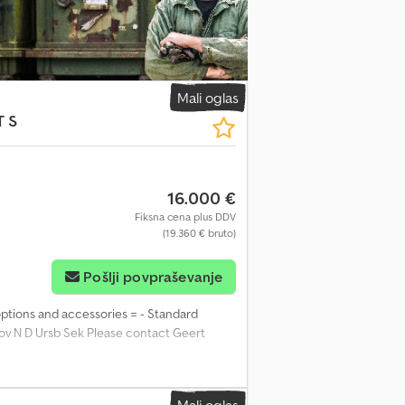
Mali oglas
T S
16.000 €
Fiksna cena plus DDV
(19.360 € bruto)
Pošlji povpraševanje
 options and accessories = - Standard
Aov N D Ursb Sek Please contact Geert
Mali oglas