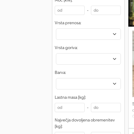
Moč [kW]:
-
Vrsta prenosa:
Vrsta goriva:
Barva:
Lastna masa [kg]:
-
Največja dovoljena obremenitev
[kg]: