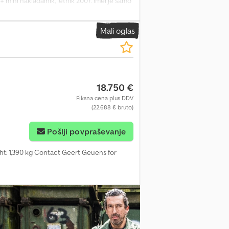
 mini nakladalnik, letnik 2007. Imel je samo
i števec delovnih ur prikazuje 390 ur, lastnik
lnikom olja. Dizelska črpalka je bila
Mali oglas
kladalna roka se nekoliko spušča, vendar
zrr Hkj Ab Seck Lastna teža: CE: Da Model:
ilka: 5xxxx Za dodatne informacije se
18.750 €
Fiksna cena plus DDV
(22.688 € bruto)
Pošlji povpraševanje
ht: 1,390 kg Contact Geert Geuens for