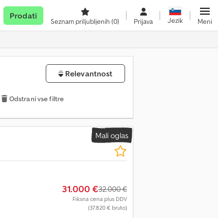
Prodati
Jezik
Seznam priljubljenih
(0)
Prijava
Meni
Relevantnost
Odstrani vse filtre
Mali oglas
31.000 €
32.000 €
Fiksna cena plus DDV
(37.820 € bruto)