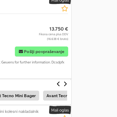
13.750 €
Fiksna cena plus DDV
(16.638 € bruto)
Pošlji povpraševanje
 Geuens for further information. Dcsdpfx
t Tecno Mini Bager
Avant Tecno Kolesni Nakladalnik
Mali oglas
ini kolesni nakladalnik