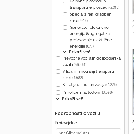
Delovne ploščadi in
transportne ploščadi
(2.015)
Specializirani gradbeni
stroji
(945)
Generator električne
energije & agregat za
proizvodnjo električne
energije
(677)
Prikaži več
Prevozna vozila in gospodarska
vozila
(46.561)
Viličarji in notranji transportni
stroji
(5.982)
Kmetijska mehanizacija
(4.226)
Prikolice in avtodomi
(3.698)
Prikaži več
Podrobnosti o vozilu
Proizvajalec:
2