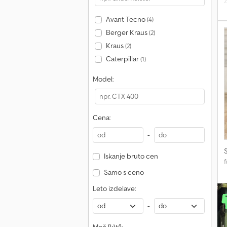
z
e
Avant Tecno
(4)
p
z
Berger Kraus
(2)
Kraus
(2)
Caterpillar
(1)
Model:
Cena:
-
Iskanje bruto cen
f
Samo s ceno
Leto izdelave:
-