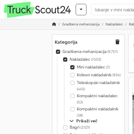
Gradbena mehanizacija
Nakladalec
Rab
Kategorija
Gradbena mehanizacija
(9.757)
Nakladalec
(1.503)
Mini nakladalec
(7)
Kolesni nakladalnik
(934)
Teleskopski nakladalnik
(445)
Kompaktni nakladalec
(53)
Kompaktni nakladalnik
(38)
Prikaži več
Bagri
(2.021)