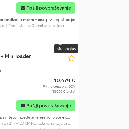
Pošlji povpraševanje
goriva:
dizel
, barva:
rumena
, prva registracija:
v odličnem stanju. Opomba: klimatska
Mali oglas
+ Mini loader
10.479 €
Fiksna cena plus DDV
(13.099 € bruto)
Pošlji povpraševanje
na zahtevo navedete referenčno številko:
menjan 21 kW 28 KM Nakladalna roka je bila