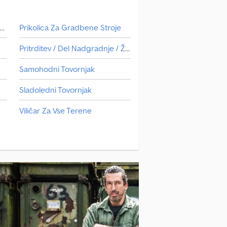
d Martz, we are your point of contact
ions and suggestions regarding your new
excepted.
Hladilništvo/So/Osvežilne Storitve
Prikolica Za Gradbene Stroje
Pritrditev / Del Nadgradnje / Žerjav
Samohodni Tovornjak
Sladoledni Tovornjak
Viličar Za Vse Terene
Vrtnarjenje Z Zelenjavo
Naprava Za Nakladanje S Preskokom
Zamenljiv Nakladalec Z Dvigalom