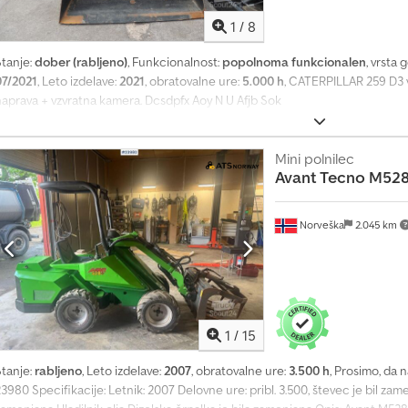
1
1
/
8
4
0
Stanje:
dober (rabljeno)
, Funkcionalnost:
popolnoma funkcionalen
, vrsta 
.
07/2021
, Leto izdelave:
2021
, obratovalne ure:
5.000 h
, CATERPILLAR 259 D3 
0
naprava + vzvratna kamera. Dcsdpfx Aoy N U Afjb Sok
0
0
p
Mini polnilec
o
Avant Tecno
M528
v
p
r
Norveška
2.045 km
a
š
e
v
a
1
/
15
n
j
Stanje:
rabljeno
, Leto izdelave:
2007
, obratovalne ure:
3.500 h
, Prosimo, da 
p
3980 Specifikacije: Letnik: 2007 Delovne ure: pribl. 3.500, števec je bil za
o