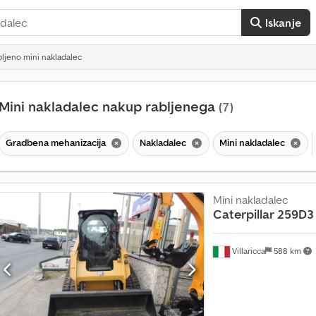
Iskanje
ljeno mini nakladalec
Mini nakladalec nakup rabljenega
(7)
Gradbena mehanizacija
Nakladalec
Mini nakladalec
Mini nakladalec
Caterpillar
259D3
V
e
Villaricca
588 km
č
k
o
t