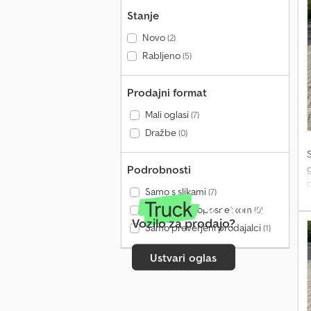
Stanje
Novo
(2)
Rabljeno
(5)
Prodajni format
Mali oglasi
(7)
Dražbe
(0)
g
Podrobnosti
d
Samo s slikami
(7)
k
Samo z videoposnetkom
(0)
Vozilo za prodajo?
Samo preverjeni prodajalci
(1)
a
Ustvari oglas
l