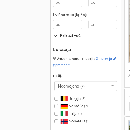
-
Dvižna moč [kg/m]:
-
Prikaži več
Lokacija
Vaša zaznana lokacija:
Slovenija
(spremeniti)
A
radij:
Neomejeno
(7)
Belgija
(3)
o Polžasti Nakladalnik
Avant Tecno Gradbeni Stroji
Nemčija
(2)
Italija
(1)
Norveška
(1)