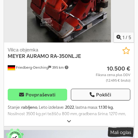
1
/
5
Vilica objemka
MEYER AURAMO
RA-350NLJE
10.500 €
Friedberg-Derching
395 km
Fiksna cena plus DDV
(12.495 € bruto)
Povpraševati
Pokliči
Stanje:
rabljeno
, Leto izdelave:
2022
, lastna masa:
1.130 kg
,
Nosilnost 3500 kg pri težišču 800 mm, gradbena širina: 1270 mm,
razpon odpiranja: 250 – 1600 mm, pritrditev: FEM4A, izstop: 210 mm,
lastno težišče: 330 mm, skoraj nova objemka za papirne role
Mali oglas
MEYER/Auramo RA-350NLJE, rotacijski razpon 180 stopinj z