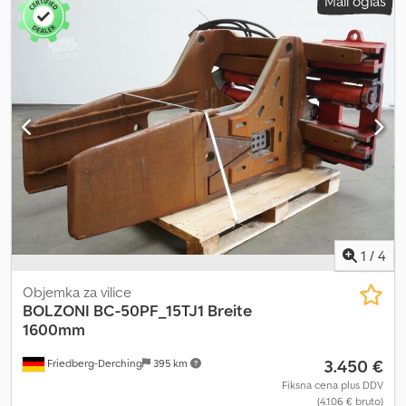
Mali oglas
1
/
4
Objemka za vilice
BOLZONI
BC-50PF_15TJ1 Breite
1600mm
3.450 €
Friedberg-Derching
395 km
Fiksna cena plus DDV
(4.106 € bruto)