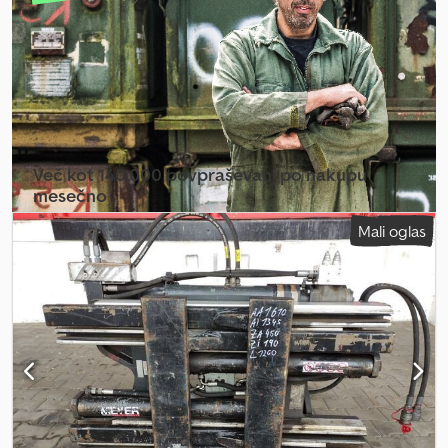
cevmi, širina nosilca vilic: 1830 mm, dolžina vilic: 1700 mm, težišče
tovora: 900 mm, lastno težišče: 388 mm. Chjdpfx Aeycydgonmea
Več kot 140.000 povpraševanj po nakupu
mesečno
Mali oglas
Izberite paket za prodajalce