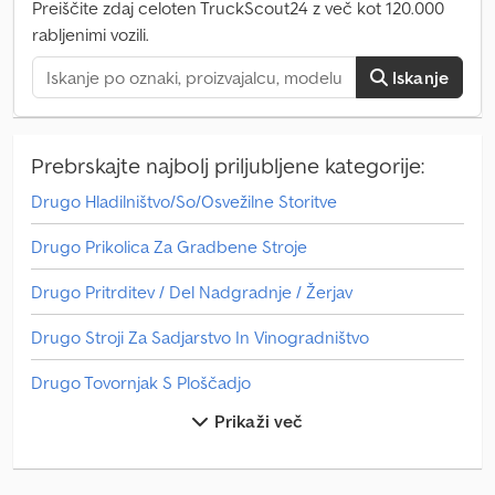
Preiščite zdaj celoten TruckScout24 z več kot 120.000
rabljenimi vozili.
Iskanje
Prebrskajte najbolj priljubljene kategorije:
Drugo Hladilništvo/So/Osvežilne Storitve
Drugo Prikolica Za Gradbene Stroje
Drugo Pritrditev / Del Nadgradnje / Žerjav
Drugo Stroji Za Sadjarstvo In Vinogradništvo
Drugo Tovornjak S Ploščadjo
Prikaži več
Drugo Viličar Za Vse Terene
Dvonadstropna Vozila