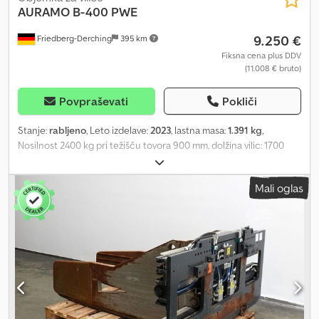
AURAMO
B-400 PWE
9.250 €
Friedberg-Derching
395 km
Fiksna cena plus DDV
(11.008 € bruto)
Povpraševati
Pokliči
Stanje:
rabljeno
, Leto izdelave:
2023
, lastna masa:
1.391 kg
,
Nosilnost 2400 kg pri težišču tovora 900 mm, dolžina vilic: 1700
mm, gradbena širina: 1830 mm, območje odpiranja: 710 - 2740 mm,
obešanje: FEM3A, izstopna mera: 238 mm, lastno težišče: 388 mm.
Mali oglas
Rabljena Auramo klešča za bale s stranskim pomikom, stranski
pomik odvisen od območja odpiranja, širina 1830 mm, območje
odpiranja 710 - 2740 mm, dolžina in višina rok 1700 x 500 mm, s
priključnimi cevmi, širina nosilca vilic: 1830, dolžina vilic: 1700,
težišče tovora: 900, lastno težišče: 388. Codpfx Anoyfxk Dsmjha