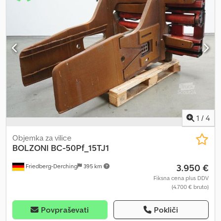
odpiranja 710 - 2740 mm, dolžina in višina klešč 1700 x 500 mm, s
priključnimi cevmi, s hitromenjalnimi prsti, širina okvirja za vilice:
1830 mm, dolžina vilic: 1700 mm, težišče tovora: 900 mm, lasten
težiščni položaj: 388 mm. Csdpfx Aeyfxkwsnmeha
1
/
4
Objemka za vilice
BOLZONI
BC-50Pf_15TJ1
3.950 €
Friedberg-Derching
395 km
Fiksna cena plus DDV
(4.700 € bruto)
Povpraševati
Pokliči