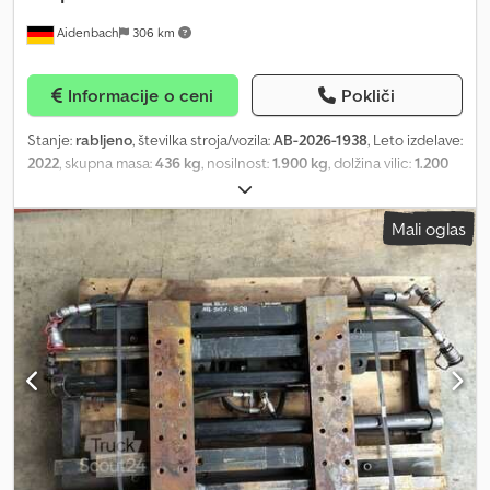
Aidenbach
306 km
Informacije o ceni
Pokliči
Stanje:
rabljeno
, številka stroja/vozila:
AB-2026-1938
, Leto izdelave:
2022
, skupna masa:
436 kg
, nosilnost:
1.900 kg
, dolžina vilic:
1.200
mm
, širina vilic:
120 mm
, debelina vilic:
40 mm
, težišče tovora:
500
mm
, največja širina izdelka:
970 mm
, Vmesna prodaja, spremembe
Mali oglas
in morebitne napake pridržane. Priključno orodje v trenutnem
stanju (območje odpiranja od 270 do 1450 mm (I-I)). Cjdpoy
Ngqbofx Anmjha