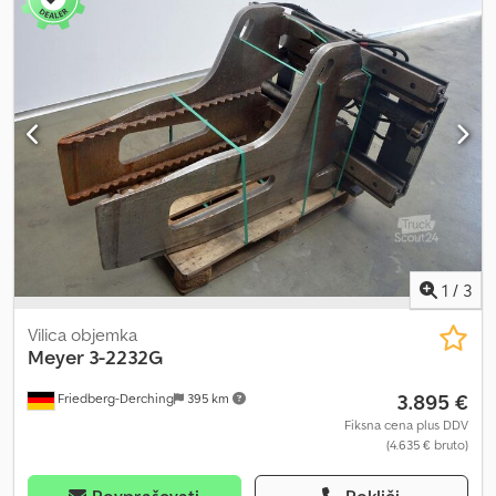
omejevalnikom, FEM 4, razpon odpiranja objemke 250 – 2200 mm,
širina nosilca vilic: 1270 mm, težišče tovora: 800 mm, lastno težišče:
330 mm. Chodjxiimvjpfx Anmsa
1
/
3
Vilica objemka
Meyer
3-2232G
3.895 €
Friedberg-Derching
395 km
Fiksna cena plus DDV
(4.635 € bruto)