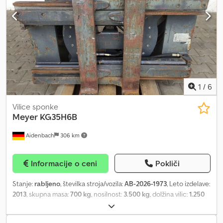
1
/
6
Vilice sponke
Meyer
KG35H6B
Aidenbach
306 km
Informacije o ceni
Pokliči
Stanje:
rabljeno
, številka stroja/vozila:
AB-2026-1973
, Leto izdelave:
2013
, skupna masa:
700 kg
, nosilnost:
3.500 kg
, dolžina vilic:
1.250
mm
, širina vilic:
120 mm
, debelina vilic:
45 mm
, težišče tovora:
500
mm
, največja širina izdelka:
1.200 mm
, Vmesna prodaja,