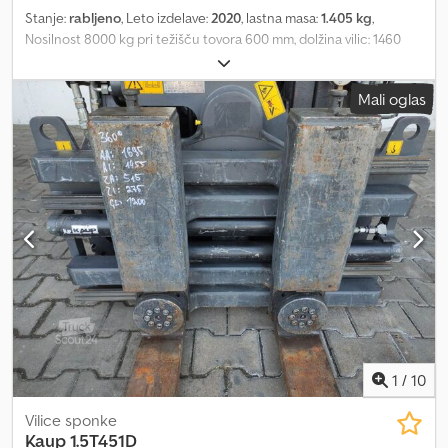
Stanje:
rabljeno
, Leto izdelave:
2020
, lastna masa:
1.405 kg
,
Nosilnost 8000 kg pri težišču tovora 600 mm, dolžina vilic: 1460
mm, konstrukcijska širina: 1600 mm, odprtost: 660 - 2660 mm,
pritrditev: FEM3A, izlet: 190 mm, lastno težišče: 345 mm. Rabljena
Mali oglas
sponka za bale Bolzoni, širina 1600 mm, dolžina rok 1460 mm, višina
rok 490 mm, stranski pomik z ventilskim blokom, vključno s cevmi.
Cedpfxsy Nfr Ro Anmjha
1
/
10
Vilice sponke
Kaup
1.5T451D