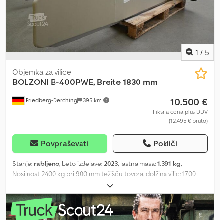
1
/
5
Objemka za vilice
BOLZONI
B-400PWE, Breite 1830 mm
10.500 €
Friedberg-Derching
395 km
Fiksna cena plus DDV
(12.495 € bruto)
Povpraševati
Pokliči
Stanje:
rabljeno
, Leto izdelave:
2023
, lastna masa:
1.391 kg
,
Nosilnost 2400 kg pri 900 mm težišču tovora, dolžina vilic: 1700
mm, širina okvirja: 1830 mm, razpon odpiranja: 710 - 2740 mm,
pritrditev: FEM3A, lastno težišče: 388 mm, rabljena prijemalka za
bale Bolzoni B-400PWE s stranskim pomikom z ventilskim blokom,
pritrditev FEM 3A, razpon odpiranja 710 - 2740 mm, vključno s