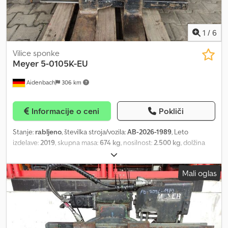
1
/
6
Vilice sponke
Meyer
5-0105K-EU
Aidenbach
306 km
Informacije o ceni
Pokliči
Stanje:
rabljeno
, številka stroja/vozila:
AB-2026-1989
, Leto
izdelave:
2019
, skupna masa:
674 kg
, nosilnost:
2.500 kg
, dolžina
vilic:
1.200 mm
, širina vilic:
130 mm
, debelina vilic:
50 mm
, težišče
tovora:
500 mm
, največja širina izdelka:
1.110 mm
, Vmesna prodaja,
Mali oglas
spremembe in morebitne napake pridržane. Priključek v
trenutnem stanju (območje odpiranja od 450 mm do 1610 mm).
Cjdpfjzhy U Iex Anmeha