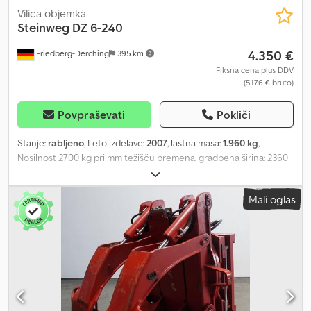
Vilica objemka
Steinweg
DZ 6-240
4.350 €
Friedberg-Derching
395 km
Fiksna cena plus DDV
(5.176 € bruto)
Povpraševati
Pokliči
Stanje:
rabljeno
, Leto izdelave:
2007
, lastna masa:
1.960 kg
,
Nosilnost 2700 kg pri mm težišču bremena, gradbena širina: 2360
mm, razpon odprtja: 6 x 334 mm, obešanje: FEM4, GREIFER SH
prijemalo za betonske strešnike tip DZ6-240 za 6 vrst strešnikov,
Mali oglas
prijemna širina 6 x 334 mm, korak: 394 mm, prijemna dolžina 2400
mm, prijemna višina 120 mm, z neskončnim vrtljivim mehanizmom
in nihajno obešanje z dvema integriranima stabilizatorjema, vklj.
povratni ventili 24 V, širina nosilca vilic: 2360 mm Chsdow Uzbwjpfx
Anmoa