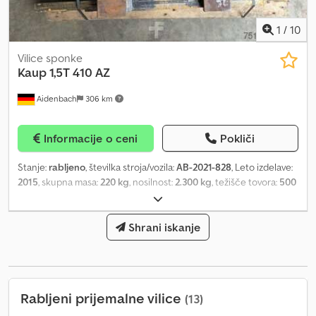
1
/
10
Vilice sponke
Kaup
1,5T 410 AZ
Aidenbach
306 km
Informacije o ceni
Pokliči
Stanje:
rabljeno
, številka stroja/vozila:
AB-2021-828
, Leto izdelave:
2015
, skupna masa:
220 kg
, nosilnost:
2.300 kg
, težišče tovora:
500
mm
, največja širina izdelka:
1.130 mm
, Vmesna prodaja in
spremembe pridržane! Codpsw Ar Rgsfx Anmjha
Shrani iskanje
Rabljeni prijemalne vilice
(13)