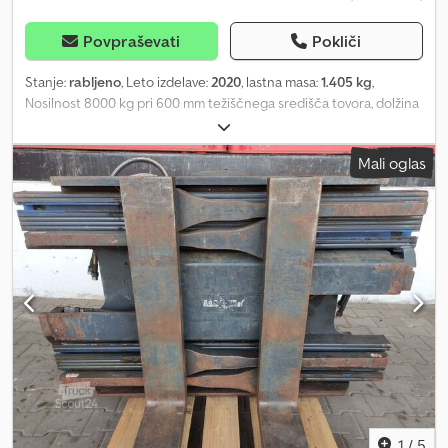
Povpraševati
Pokliči
Stanje:
rabljeno
, Leto izdelave:
2020
, lastna masa:
1.405 kg
,
Nosilnost 8000 kg pri 600 mm težiščnega središča tovora, dolžina
vilic: 1460 mm, širina konstrukcije: 1600 mm, razpon odpiranja: 660
- 2260 mm, vzmetenje: FEM3A, izmerjenega izstopa: 190 mm, lastno
Mali oglas
težišče: 345 mm, rabljena klešča Bolzoni tipa BC-50PF_15TJ1, z
bočnim premikom, širina 1600 mm, dolžina roke 1460 mm, višina
roke 490 mm, površina kontaktnih plošč z betonskimi jeklenimi
palicami, razpon odpiranja 730 - 2560 mm, vključno s cevmi, širina
nosilca vilic: 1600, dolžina vilic: 1460, težišče tovora: 600, lastno
težišče: 345. Csdpfxszpgf Nj Anmsha
1
/
5