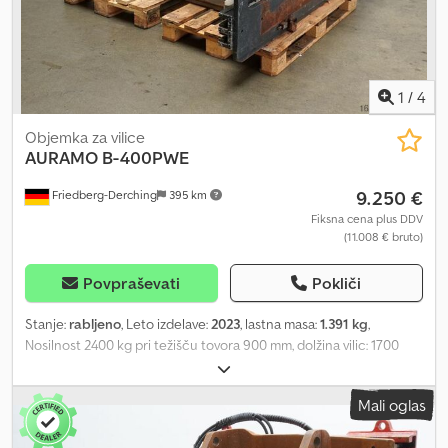
1
/
4
Objemka za vilice
AURAMO
B-400PWE
9.250 €
Friedberg-Derching
395 km
Fiksna cena plus DDV
(11.008 € bruto)
Povpraševati
Pokliči
Stanje:
rabljeno
, Leto izdelave:
2023
, lastna masa:
1.391 kg
,
Nosilnost 2400 kg pri težišču tovora 900 mm, dolžina vilic: 1700
mm, gradbena širina: 1830 mm, območje odpiranja: 710 - 2740 mm,
obešalo: FEM3A, mere izrastka: 238 mm, lasten težiščni položaj: 388
Mali oglas
mm. Rabljena Auramo klešča za bale s stranskim pomikom, stranski
pomik odvisen od območja odpiranja, širina 1830 mm, območje