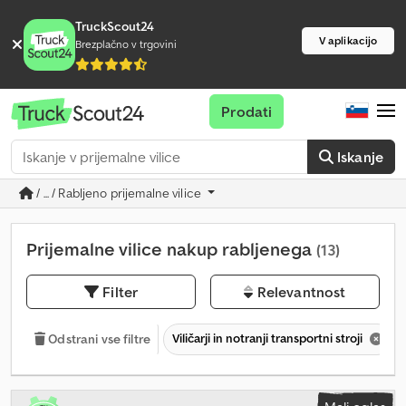
TruckScout24
V aplikacijo
Brezplačno v trgovini
Prodati
Iskanje
/ ... / Rabljeno prijemalne vilice
Prijemalne vilice nakup rabljenega
(13)
Filter
Relevantnost
Viličarji in notranji transportni stroji
Odstrani vse filtre