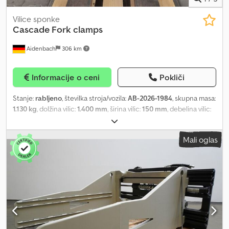
Vilice sponke
Cascade
Fork clamps
Aidenbach
306 km
Informacije o ceni
Pokliči
Stanje:
rabljeno
, številka stroja/vozila:
AB-2026-1984
, skupna masa:
1.130 kg
, dolžina vilic:
1.400 mm
, širina vilic:
150 mm
, debelina vilic:
60 mm
, največja širina izdelka:
1.350 mm
, delovno območje:
1.860
mm
, Pridržana pravica do sprememb, napak in vmesne prodaje.
Mali oglas
Dodatna oprema v stanju, v katerem je. (Območje odpiranja: 420
do 1860 mm (med notranjima stranicama)), stanje vilic je mogoče
preveriti. Cjdezp Tczepfx Anmsha