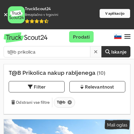
TruckScout24
V aplikacijo
Brezplačno v trgovini
Prodati
Iskanje
T@B Prikolica nakup rabljenega
(10)
Filter
Relevantnost
T@b
Odstrani vse filtre
Mali oglas