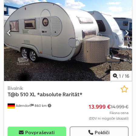
1
/
16
Bivalnik
T@b
510 XL *absolute Rarität*
13.999 €
Adendorf
860 km
14.999 €
Fiksna cena
(DDV ni mogoče izkazati)
Povpraševati
Pokliči