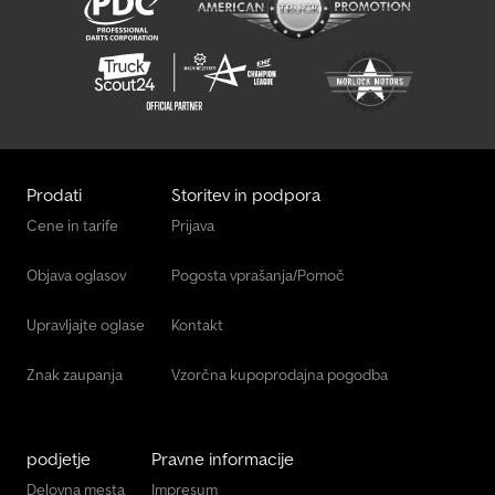
Tec Prikolica
Tischer Bivalna Kabina
Tisvol Polpriklopniki
Tovornjak S Ploščadjo
Prodati
Storitev in podpora
Tpv Trailers Ba Prikolice
Cene in tarife
Prijava
Vezeko Prikolica Za Gradbene Stroje
Objava oglasov
Pogosta vprašanja/Pomoč
Visokozdvižni Tovornjak
Upravljajte oglase
Kontakt
Znak zaupanja
Vzorčna kupoprodajna pogodba
podjetje
Pravne informacije
Delovna mesta
Impresum