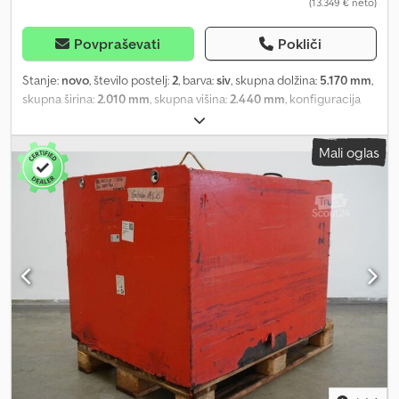
(13.349 € neto)
Povpraševati
Pokliči
Stanje:
novo
, število postelj:
2
, barva:
siv
, skupna dolžina:
5.170 mm
,
skupna širina:
2.010 mm
, skupna višina:
2.440 mm
, konfiguracija
osi:
1 os
, skupna masa:
1.000 kg
, * Insektenvarnostna vrata *
Strešna dekorativna letvica vzdolžno / zadaj * Servisna loputa 34,9
Mali oglas
x 29,6 cm, zadaj desno * Dvig nosilnosti na 1.000 kg??? (1.000 kg
podvozje) * Stabilizatorska varnostna sklopka * Lahka aluminijasta
platišča * Kompresorski hladilnik 60 litrov, vključno z zamrzovalnim
delom * Zatemnitvena in komarnikov zaščitna rolo zavesa na
oknih * Plinska ogrevalna naprava * Tapeciranje: OCEAN SPRAY ---
- Codpfewpbhuox Aivjrf ++ E G A Partner 15.000 VOZIL takoj na
voljo ++ // ++ Financiranje / leasing tudi brez pologa ++ // ++
Enostavna poplačila obstoječega kredita ++ // ++ Predaja starega
vozila - možna tudi izplačila v gotovini ++ // ++ Garancija do 36
mesecev možna ++ // ++ Brez tveganja dostava že od 50 EUR dalje
++ // ++ Zdaj tu po posebni borzni ceni (fiksna cena)?* ++ // ++
Napake in vmesna prodaja pridržani ++ Fotografije so lahko
vzorčne slike in lahko prikazujejo opremo, ki je na voljo za
doplačilo.