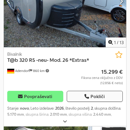
1
/
13
Bivalnik
T@b
320 RS -neu- Mod. 26 *Extras*
15.299 €
Adendorf
860 km
Fiksna cena vključno z DDV
(12.856 € neto)
Povpraševati
Pokliči
Stanje:
novo
, Leto izdelave:
2026
, število postelj:
2
, skupna dolžina:
5.170 mm
, skupna širina:
2.010 mm
, skupna višina:
2.440 mm
,
konfiguracija osi:
1 os
, skupna masa:
850 kg
, Oprema:
parkirni
grelec
, New vehicle Model 2026 – List price: €17,497 incl. delivery