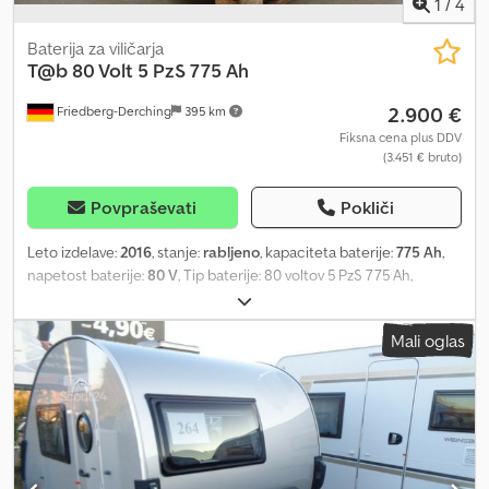
1
/
4
Baterija za viličarja
T@b
80 Volt 5 PzS 775 Ah
2.900 €
Friedberg-Derching
395 km
Fiksna cena plus DDV
(3.451 € bruto)
Povpraševati
Pokliči
Leto izdelave:
2016
, stanje:
rabljeno
, kapaciteta baterije:
775 Ah
,
napetost baterije:
80 V
, Tip baterije: 80 voltov 5 PzS 775 Ah,
Aquamatic in elektrolitska cirkulacija v bateriji, DIN A baterijski
korpus, mere baterije: 1025 x 852 x 784 mm, priključek vozila: MRC
Mali oglas
160A, učinkovitost: 54 %, rabljena TAB 80 V pogonska baterija v
jeklenem DIN A korpusu, napolnjena in napolnjena, z elektrolitsko
cirkulacijo, vključno s kablom in priključkom MRC160A.
Cjdpfxjzfbmmo Aivsrf