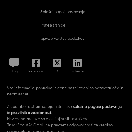
Splošni pogoji poslovanja
Pravila tržnice
Izjava o varstvu podatkov
Blog
Facebook
X
LinkedIn
Vse informacije, ponudbe in cene na tej strani so nezavezujoče in
neobvezne!
Z uporabo te strani sprejemate naše
splošne pogoje poslovanja
in
pravilnik o zasebnosti
.
Navedene znamke so v lasti njihovih lastnikov.
TruckScout24 GmbH ne prevzema odgovornosti za vsebino
povezanih zunanjih spletnih strani.