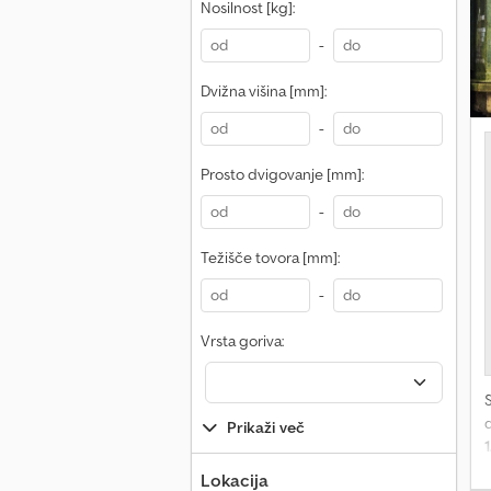
Nosilnost [kg]:
d
-
d
Dvižna višina [mm]:
d
-
D
Prosto dvigovanje [mm]:
-
Težišče tovora [mm]:
-
Vrsta goriva:
d
Prikaži več
Lokacija