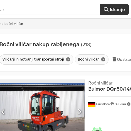
Iskanje
no bočni viličar
Bočni viličar nakup rabljenega
(218)
Viličarji in notranji transportni stroji
Bočni viličar
Odstrani
Ročni viličar
Bulmor
DQn50/14
V
Friedberg
395 km
e
č
k
o