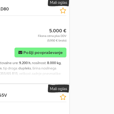
Mali oglas
LD80
5.000 €
Fiksna cena plus DDV
(5.950 € bruto)
Pošlji povpraševanje
atovalne ure:
9.200 h
, nosilnost:
8.000 kg
,
m
, tip droga:
dupleks
, širina nosilnega
355/65 R15
, velikost zadnje pnevmatike:
5.080 mm
, skupna širina:
2.250 mm
, gorivo:
ke - Nosilec vilic - Popolna kabina s drsnimi
Mali oglas
odjzn A N Ijpfx Acbjha - Svetlobni sistem s
45V
lni zvok pri vožnji nazaj - Širina mize: 1400
ljučna stikala - Voznikov sedež s zračno
orabna širina 1100 mm - Višina mize 980 mm
66245