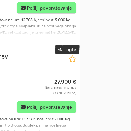
Pošlji povpraševanje
atovalne ure:
12.708 h
, nosilnost:
5.000 kg
,
, tip droga:
simpleks
, širina nosilnega okvirja
5-15
, velikost zadnje pnevmatike:
28x12,5-15
,
skupna širina:
2.240 mm
, gorivo:
dizel
, -
vlika - Nosilec vilic - Popolna kabina -
Mali oglas
ED vzvratna luč zadaj - Svetlobni sistem s
45V
t - Zadnja točka: BlueSpot - Zaščita proti
- Držalo s pisalno ploščo - Kontrola dostopa:
lo zavesa - Enopedalni pogon - Upravljanje z
itvijo - Zatemnjena stekla - Glavno stikalo za
27.900 €
 Ref: ANL1037539
Fiksna cena plus DDV
(33.201 € bruto)
Pošlji povpraševanje
atovalne ure:
13.737 h
, nosilnost:
7.000 kg
,
mm
, tip droga:
dupleks
, širina nosilnega