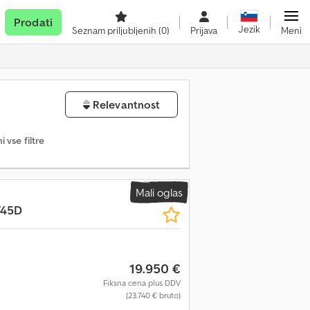
Prodati
Jezik
Seznam priljubljenih
(0)
Prijava
Meni
Relevantnost
 vse filtre
Mali oglas
/45D
19.950 €
Fiksna cena plus DDV
(23.740 € bruto)