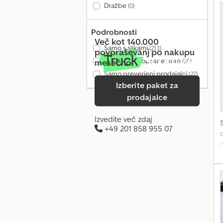
Dražbe
(0)
Podrobnosti
Več kot 140.000
Samo s slikami
(213)
povpraševanj po nakupu
Samo z videoposnetkom
mesečno
(29)
Samo preverjeni prodajalci
(27)
Izberite paket za
prodajalce
Izvedite več zdaj
+49 201 858 955 07
d
o
d
v
p
m
-