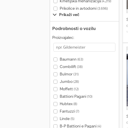
Kmetijska mehanizacija
(4.219)
Prikolice in avtodomi
(3.696)
Prikaži več
d
Podrobnosti o vozilu
v
Proizvajalec:
V
G
p
Baumann
(63)
p
Combilift
(38)
s
j
Bulmor
(31)
b
Jumbo
(28)
Moffett
(12)
Battioni Pagani
(10)
Hubtex
(8)
Fantuzzi
(7)
Linde
(5)
d
B-P Battioni e Pagani
(4)