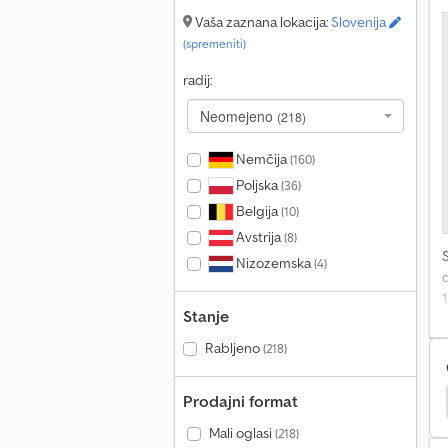
c
c
Vaša zaznana lokacija:
Slovenija
e
(spremeniti)
L
radij:
s
Neomejeno
(218)
o
Nemčija
(160)
c
Poljska
(36)
Belgija
(10)
Avstrija
(8)
Nizozemska
(4)
d
Stanje
Rabljeno
(218)
N
Prodajni format
lesni Koračni Mehanizem
Jumbo
Moffett Drugo
s
o
Mali oglasi
(218)