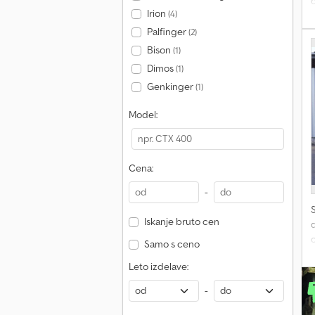
o
Irion
(4)
d
Palfinger
(2)
s
Bison
(1)
I
Dimos
(1)
l
Genkinger
(1)
d
Model:
f
Cena:
b
-
Iskanje bruto cen
d
o
Samo s ceno
Leto izdelave:
d
T
-
f
l