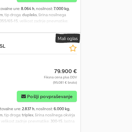
protection grille omitted - Deutz Diesel
tovalne ure:
8.064 h
, nosilnost:
7.000 kg
,
mm
, tip droga:
dupleks
, širina nosilnega
355/65-15
, velikost zadnje pnevmatike:
5.050 mm
, skupna širina:
2.260 mm
, gorivo:
oppelzusatzhydraulik - Gabelträger -
Mali oglas
Schiebetüren - Heizung - Gastank - 2 x
SL
gsanlage mit Stand- und Fahrlicht,
eschwindigkeitsbegrenzung: 20 km/h -
l - Radio Cedpjznfi Rofx Acboha -
 schwenkbar - Frontrollo - Einpedal -
79.900 €
350 mm - Ausschub 1.000 mm - Lincon
tialsperre - Schutzleisten am Rahmen - 12V
Fiksna cena plus DDV
(95.081 € bruto)
rfer auf dem Fahrerschutzdach, - LSP 0.6
Pošlji povpraševanje
atovalne ure:
2.837 h
, nosilnost:
6.000 kg
,
mm
, tip droga:
triplex
, širina nosilnega okvirja
, velikost zadnje pnevmatike:
300-15
, lastna
širina:
2.220 mm
, gorivo:
dizel
, - Vozilo: