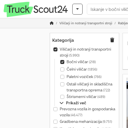
Viličarji in notranji transportni stroji
Rablje
Kategorija
Viličarji in notranji transportni
stroji
(5.990)
Bočni viličar
(218)
Čelni viličar
(1.856)
Paletni voziček
(766)
Ostali viličarji in skladiščna
transportna oprema
(722)
Štirismerni viličar
(489)
Prikaži več
Prevozna vozila in gospodarska
vozila
(46.477)
Gradbena mehanizacija
(9.751)