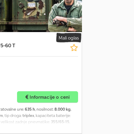
- Access control: LFM-RFID - Standard
oystick control - Integrated pantograph
 filter with Ad Blue - 12V power outlet in
column - Front and rear cameras with color
, usable fork width: 1200 mm - - Deutz
Mali oglas
5-60 T
Informacije o ceni
ratovalne ure:
635 h
, nosilnost:
8.000 kg
,
mm
, tip droga:
triplex
, kapaciteta baterije:
, velikost zadnje pnevmatike:
355/65-15
,
lation system on battery - Vertical battery