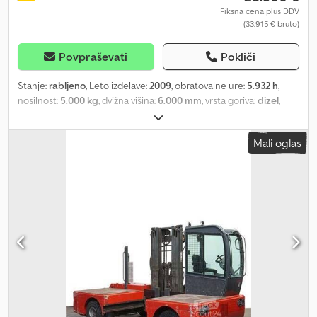
Fiksna cena plus DDV
(33.915 € bruto)
Povpraševati
Pokliči
Stanje:
rabljeno
, Leto izdelave:
2009
, obratovalne ure:
5.932 h
,
nosilnost:
5.000 kg
, dvižna višina:
6.000 mm
, vrsta goriva:
dizel
,
gradbena višina:
3.890 mm
, stanje pnevmatik:
50 odstotek
, barva:
drugo
,
Mali oglas