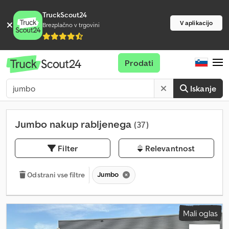
TruckScout24
V aplikacijo
Brezplačno v trgovini
Prodati
Iskanje
Jumbo nakup rabljenega
(37)
Filter
Relevantnost
Jumbo
Odstrani vse filtre
Mali oglas