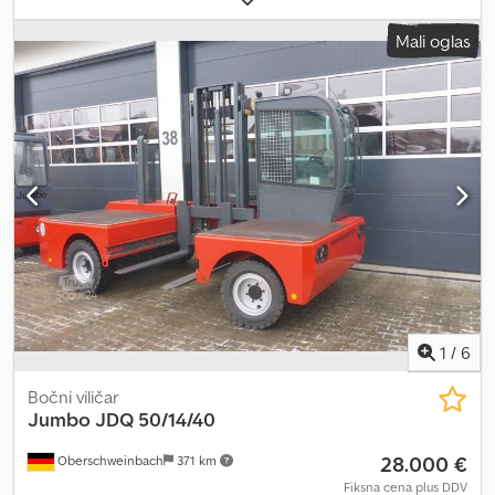
Mali oglas
1
/
6
Bočni viličar
Jumbo
JDQ 50/14/40
28.000 €
Oberschweinbach
371 km
Fiksna cena plus DDV