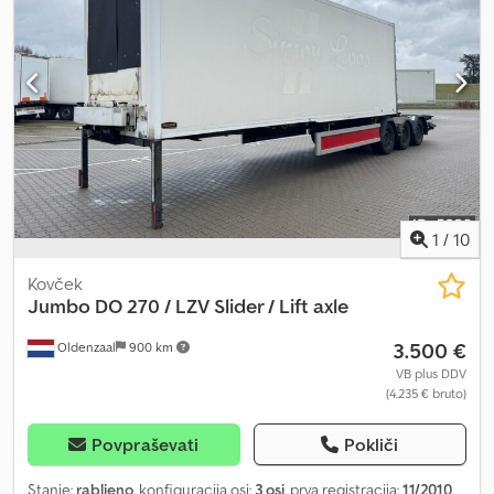
1
/
10
Kovček
Jumbo
DO 270 / LZV Slider / Lift axle
3.500 €
Oldenzaal
900 km
VB plus DDV
(4.235 € bruto)
Povpraševati
Pokliči
Stanje:
rabljeno
, konfiguracija osi:
3 osi
, prva registracija:
11/2010
,