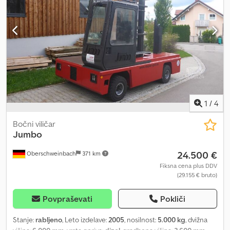
1
/
4
Bočni viličar
Jumbo
24.500 €
Oberschweinbach
371 km
Fiksna cena plus DDV
(29.155 € bruto)
Povpraševati
Pokliči
Stanje:
rabljeno
, Leto izdelave:
2005
, nosilnost:
5.000 kg
, dvižna