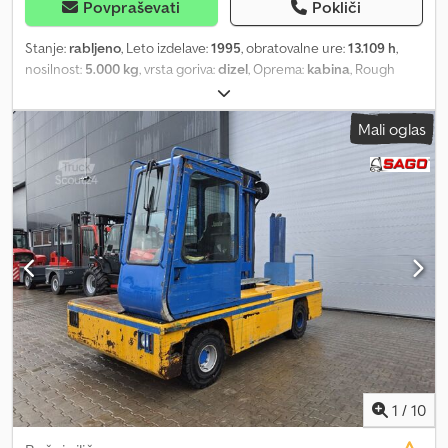
Povpraševati
Pokliči
Stanje:
rabljeno
, Leto izdelave:
1995
, obratovalne ure:
13.109 h
,
nosilnost:
5.000 kg
, vrsta goriva:
dizel
, Oprema:
kabina
, Rough
terrain forklift Jumbo J 50 DC 12 Own weight: 8,400 kg Lifting
capacity: 5,000 kg Cjdotwiaaspfx Ag Djrf Condition: Lift cylinders
Mali oglas
tend to lose pressure slightly, otherwise in very good condition
and ready for operation.
1
/
10