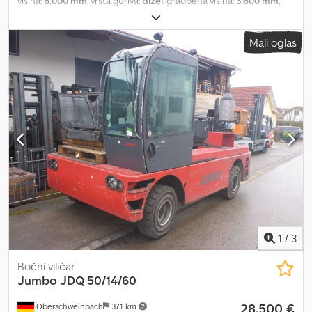
višina:
6.000 mm
, vrsta goriva:
dizel
, gradbena višina:
3.600 mm
,
stanje pnevmatik:
50 odstotek
, barva:
drugo
,
Mali oglas
1
/
3
Bočni viličar
Jumbo
JDQ 50/14/60
28.500 €
Oberschweinbach
371 km