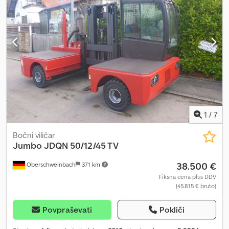
1
/
7
Bočni viličar
Jumbo
JDQN 50/12/45 TV
38.500 €
Oberschweinbach
371 km
Fiksna cena plus DDV
(45.815 € bruto)
Povpraševati
Pokliči