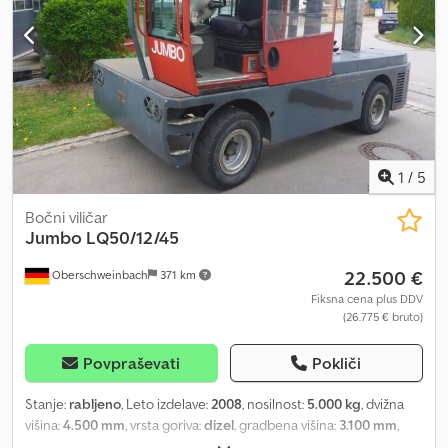
1
/
5
Bočni viličar
Jumbo
LQ50/12/45
22.500 €
Oberschweinbach
371 km
Fiksna cena plus DDV
(26.775 € bruto)
Povpraševati
Pokliči
Stanje:
rabljeno
, Leto izdelave:
2008
, nosilnost:
5.000 kg
, dvižna
višina:
4.500 mm
, vrsta goriva:
dizel
, gradbena višina:
3.100 mm
,
stanje pnevmatik:
50 odstotek
, barva:
drugo
,