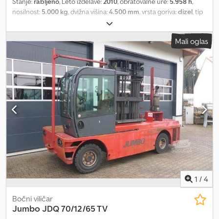
Stanje:
rabljeno
, Leto izdelave:
2010
, obratovalne ure:
5.958 h
,
nosilnost:
5.000 kg
, dvižna višina:
4.500 mm
, vrsta goriva:
dizel
, tip
droga:
triplex
, gradbena višina:
2.450 mm
, stanje pnevmatik:
50
odstotek
, barva:
drugo
,
Mali oglas
1
/
4
Bočni viličar
Jumbo
JDQ 70/12/65 TV