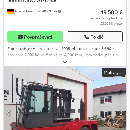
Jumbo
JGQ 70/12/45
19.500 €
Oberschweinbach
371 km
Fiksna cena plus DDV
(23.205 € bruto)
Povpraševati
Pokliči
Stanje:
rabljeno
, Leto izdelave:
2008
, obratovalne ure:
8.694 h
,
nosilnost:
7.000 kg
, dvižna višina:
4.500 mm
, vrsta goriva:
plin
, tip
droga:
dupleks
, gradbena višina:
3.150 mm
, stanje pnevmatik:
50
odstotek
, barva:
drugo
, Attachments: fork positioner, Cjdsury R
Mali oglas
Dopfx Ag Derf