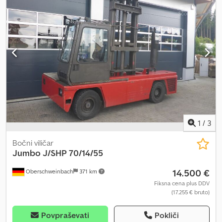
us. We are also happy to purchase your used equipment directly,
even if you do not purchase a vehicle from us. Our owner, Mr.
Peter Sawitzki, will be happy to provide you with detailed advice
on this J/SNHP 50/13/42V. P.S.: Our forklift master workshop
specializes in repair, maintenance, overhaul, and custom builds for
forklifts from 8 tons. We are also happy to offer your vehicle for
consignment sale at our facility. Crsdpfx Ageypw D De Dof
1
/
3
Bočni viličar
Jumbo
J/SHP 70/14/55
14.500 €
Oberschweinbach
371 km
Fiksna cena plus DDV
(17.255 € bruto)
Povpraševati
Pokliči