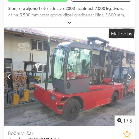
Stanje:
rabljeno
, Leto izdelave:
2003
, nosilnost:
7.000 kg
, dvižna
višina:
5.500 mm
, vrsta goriva:
dizel
, gradbena višina:
3.600 mm
,
stanje pnevmatik:
50 odstotek
, barva:
drugo
,
Mali oglas
1
/
5
Bočni viličar