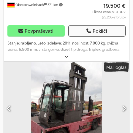
19.500 €
Oberschweinbach
371 km
Fiksna cena plus DDV
(23.205 € bruto)
Povpraševati
Pokliči
Stanje:
rabljeno
, Leto izdelave:
2011
, nosilnost:
7.000 kg
, dvižna
višina:
6.500 mm
, vrsta goriva:
dizel
, tip droga:
triplex
, gradbena
višina:
3.250 mm
, stanje pnevmatik:
50 odstotek
, barva:
drugo
,
Attachments: fork positioner, Cjdpfx Agsk Iz I Rs Djrf
Mali oglas