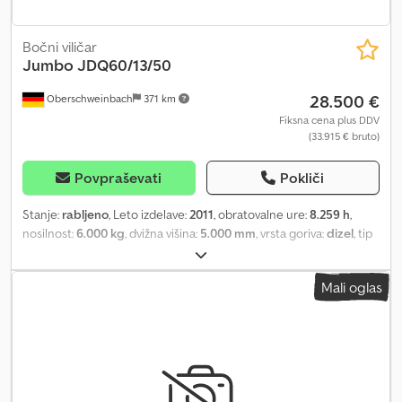
Bočni viličar
Jumbo
JDQ60/13/50
28.500 €
Oberschweinbach
371 km
Fiksna cena plus DDV
(33.915 € bruto)
Povpraševati
Pokliči
Stanje:
rabljeno
, Leto izdelave:
2011
, obratovalne ure:
8.259 h
,
nosilnost:
6.000 kg
, dvižna višina:
5.000 mm
, vrsta goriva:
dizel
, tip
droga:
triplex
, gradbena višina:
2.800 mm
, stanje pnevmatik:
50
odstotek
, barva:
drugo
,
Mali oglas