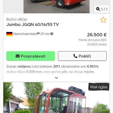
1
/
1
Bočni viličar
Jumbo
JGQN 40/14/55 TV
26.500 €
Oberschweinbach
371 km
Fiksna cena plus DDV
(31.535 € bruto)
Povpraševati
Pokliči
Stanje:
rabljeno
, Leto izdelave:
2011
, obratovalne ure:
6.963 h
,
dvižna višina:
5.500 mm
, vrsta goriva:
plin
, tip droga:
triplex
,
gradbena višina:
2.680 mm
, stanje pnevmatik:
50 odstotek
, barva:
drugo
,
Mali oglas