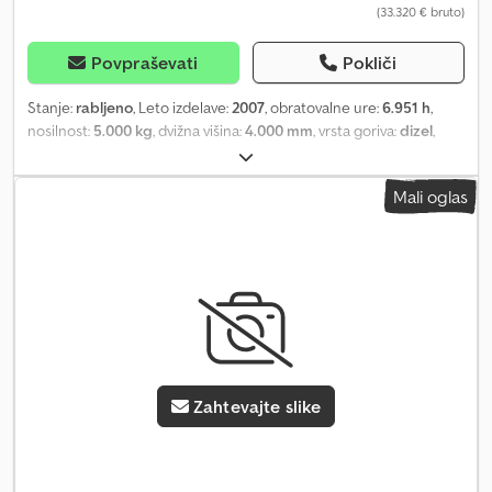
(33.320 € bruto)
Povpraševati
Pokliči
Stanje:
rabljeno
, Leto izdelave:
2007
, obratovalne ure:
6.951 h
,
nosilnost:
5.000 kg
, dvižna višina:
4.000 mm
, vrsta goriva:
dizel
,
gradbena višina:
2.800 mm
, stanje pnevmatik:
50 odstotek
, barva:
drugo
,
Mali oglas
Zahtevajte slike