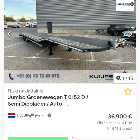
1
/
15
Nizki nakladalnik
Jumbo
Groenewegen T 0152 D /
Semi Dieplader / Auto - ...
36.900 €
TILBURG
947 km
Fiksna cena plus DDV
(44.649 € bruto)