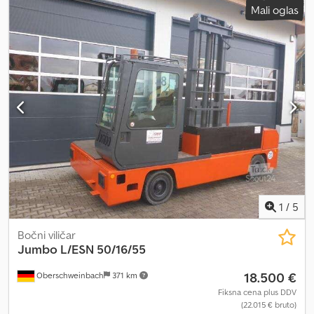
Mali oglas
1
/
5
Bočni viličar
Jumbo
L/ESN 50/16/55
18.500 €
Oberschweinbach
371 km
Fiksna cena plus DDV
(22.015 € bruto)