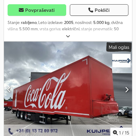
Povpraševati
Pokliči
Stanje:
rabljeno
, Leto izdelave:
2005
, nosilnost:
5.000 kg
, dvižna
višina:
5.500 mm
, vrsta goriva:
električni
, stanje pnevmatik:
50
odstotek
, barva:
drugo
,
Mali oglas
1
/
15