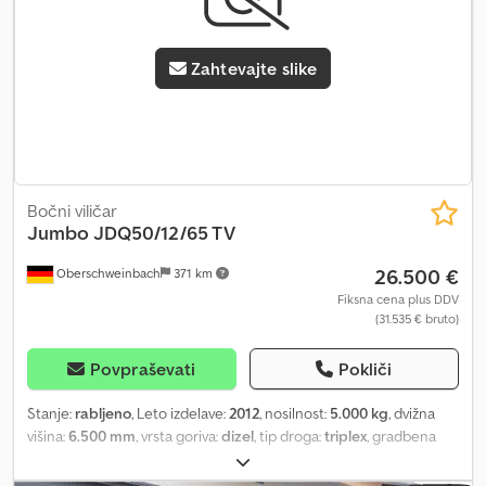
Zahtevajte slike
Bočni viličar
Jumbo
JDQ50/12/65 TV
26.500 €
Oberschweinbach
371 km
Fiksna cena plus DDV
(31.535 € bruto)
Povpraševati
Pokliči
Stanje:
rabljeno
, Leto izdelave:
2012
, nosilnost:
5.000 kg
, dvižna
višina:
6.500 mm
, vrsta goriva:
dizel
, tip droga:
triplex
, gradbena
višina:
3.150 mm
, stanje pnevmatik:
50 odstotek
, barva:
drugo
,