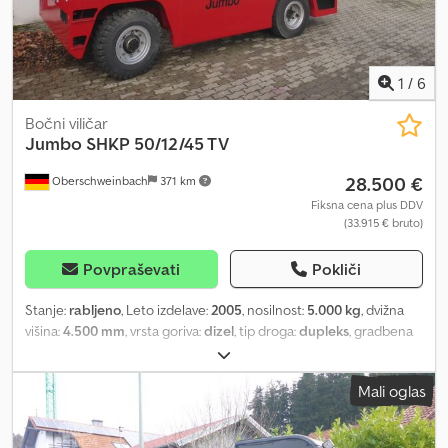
1
/
6
Bočni viličar
Jumbo
SHKP 50/12/45 TV
28.500 €
Oberschweinbach
371 km
Fiksna cena plus DDV
(33.915 € bruto)
Povpraševati
Pokliči
Stanje:
rabljeno
, Leto izdelave:
2005
, nosilnost:
5.000 kg
, dvižna
višina:
4.500 mm
, vrsta goriva:
dizel
, tip droga:
dupleks
, gradbena
višina:
2.900 mm
, stanje pnevmatik:
50 odstotek
, barva:
drugo
,
Mali oglas