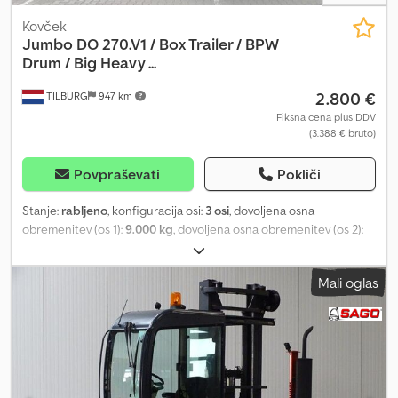
Kovček
Jumbo
DO 270.V1 / Box Trailer / BPW
Drum / Big Heavy ...
2.800 €
TILBURG
947 km
Fiksna cena plus DDV
(3.388 € bruto)
Povpraševati
Pokliči
Stanje:
rabljeno
, konfiguracija osi:
3 osi
, dovoljena osna
obremenitev (os 1):
9.000 kg
, dovoljena osna obremenitev (os 2):
9.000 kg
, dovoljena osna obremenitev (os 3):
9.000 kg
, prva
registracija:
10/2000
, dolžina tovornega prostora:
13.410 mm
,
Mali oglas
širina tovornega prostora:
2.470 mm
, višina nakladalnega prostora:
2.630 mm
, skupna dolžina:
13.790 mm
, skupna širina:
2.550 mm
,
skupna višina:
3.900 mm
, vzmetenje:
zrak
, velikost pnevmatike:
385 / 65 / R22.5
, medosna razdalja:
9.140 mm
, barva:
rdeča
, Leto
izdelave:
2000
, Konfiguracija osi Dimenzija pnevmatik: 385 / 65 /
R22.5 Znamka osi: BPW Zavore: bobnaste zavore Vzmetenje:
zračno vzmetenje Zadnja os 1: Max. obremenitev osi: 9.000 kg;