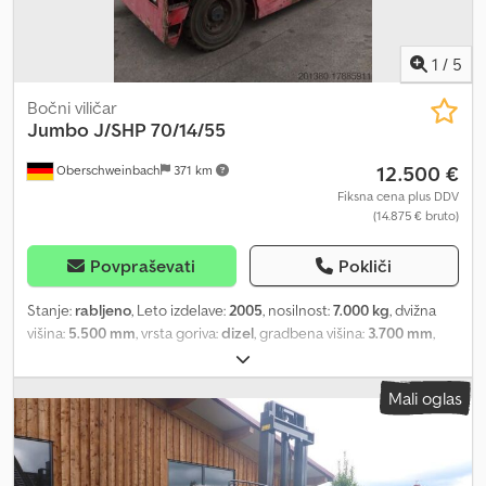
1
/
5
Bočni viličar
Jumbo
J/SHP 70/14/55
12.500 €
Oberschweinbach
371 km
Fiksna cena plus DDV
(14.875 € bruto)
Povpraševati
Pokliči
Stanje:
rabljeno
, Leto izdelave:
2005
, nosilnost:
7.000 kg
, dvižna
višina:
5.500 mm
, vrsta goriva:
dizel
, gradbena višina:
3.700 mm
,
stanje pnevmatik:
50 odstotek
, barva:
drugo
,
Mali oglas