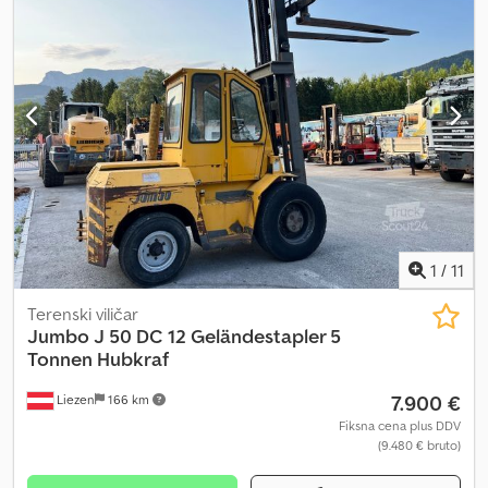
višina:
3.470 mm
, skupna dolžina:
5.080 mm
, skupna širina:
2.340
mm
, gorivo:
utekočinjeni naftni plin (LPG)
, - Vozilo: brez dodatne
hidravlike - Dvižni drog: brez dodatne hidravlike - Nosilec vilic -
Polna kabina z drsnimi vrati - Ogrevanje - Dvojno držalo za
jeklenke - 1 x delovna luč spredaj - Osvetljevalni sistem s
pozicijskimi in voznimi lučmi, zavorne luči in smerniki Cedpfx Ajy E
Ahneg Derf - Opozorilni zvok pri vzvratni vožnji - Širina mize: 1400
mm - Panoramsko ogledalo - Kontrola dostopa: stikalo na ključ -
Voznikov sedež z zračno vzmetenjem (blago prevleka) - En pedal -
Upravljanje z joystickom - Višina mize 1050 mm - Motor: GM V6 4.3l
- LSP 0,7
1
/
11
Terenski viličar
Jumbo
J 50 DC 12 Geländestapler 5
Tonnen Hubkraf
7.900 €
Liezen
166 km
Fiksna cena plus DDV
(9.480 € bruto)