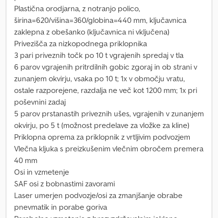
Plastična orodjarna, z notranjo polico,
širina=620/višina=360/globina=440 mm, ključavnica
zaklepna z obešanko (ključavnica ni vključena)
Privezišča za nizkopodnega priklopnika
3 pari priveznih točk po 10 t vgrajenih spredaj v tla
6 parov vgrajenih pritrdilnih gobic zgoraj in ob strani v
zunanjem okvirju, vsaka po 10 t; 1x v območju vratu,
ostale razporejene, razdalja ne več kot 1200 mm; 1x pri
poševnini zadaj
5 parov prstanastih priveznih ušes, vgrajenih v zunanjem
okvirju, po 5 t (možnost predelave za vložke za kline)
Priklopna oprema za priklopnik z vrtljivim podvozjem
Vlečna kljuka s preizkušenim vlečnim obročem premera
40 mm
Osi in vzmetenje
SAF osi z bobnastimi zavorami
Laser umerjen podvozje/osi za zmanjšanje obrabe
pnevmatik in porabe goriva