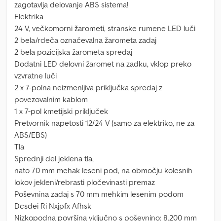
zagotavlja delovanje ABS sistema!
Elektrika
24 V, večkomorni žarometi, stranske rumene LED luči
2 bela/rdeča označevalna žarometa zadaj
2 bela pozicijska žarometa spredaj
Dodatni LED delovni žaromet na zadku, vklop preko
vzvratne luči
2 x 7-polna neizmenljiva priključka spredaj z
povezovalnim kablom
1 x 7-pol kmetijski priključek
Pretvornik napetosti 12/24 V (samo za elektriko, ne za
ABS/EBS)
Tla
Sprednji del jeklena tla,
nato 70 mm mehak leseni pod, na območju kolesnih
lokov jekleni/rebrasti pločevinasti premaz
Poševnina zadaj s 70 mm mehkim lesenim podom
Dcsdei Ri Nxjpfx Afhsk
Nizkopodna površina vključno s poševnino: 8.200 mm