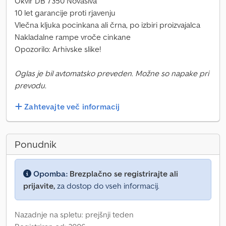
Okvir DB 7350 Novasiva
10 let garancije proti rjavenju
Vlečna kljuka pocinkana ali črna, po izbiri proizvajalca
Nakladalne rampe vroče cinkane
Opozorilo: Arhivske slike!
Oglas je bil avtomatsko preveden. Možne so napake pri
prevodu.
Zahtevajte več informacij
Ponudnik
Opomba:
Brezplačno se registrirajte ali
prijavite,
za dostop do vseh informacij.
Nazadnje na spletu: prejšnji teden