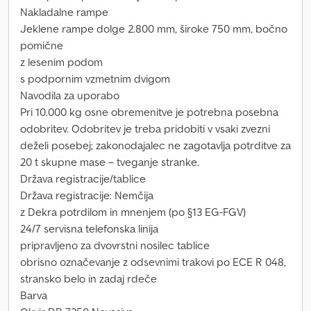
Nakladalne rampe
Jeklene rampe dolge 2.800 mm, široke 750 mm, bočno
pomične
z lesenim podom
s podpornim vzmetnim dvigom
Navodila za uporabo
Pri 10.000 kg osne obremenitve je potrebna posebna
odobritev. Odobritev je treba pridobiti v vsaki zvezni
deželi posebej; zakonodajalec ne zagotavlja potrditve za
20 t skupne mase – tveganje stranke.
Država registracije/tablice
Država registracije: Nemčija
z Dekra potrdilom in mnenjem (po §13 EG-FGV)
24/7 servisna telefonska linija
pripravljeno za dvovrstni nosilec tablice
obrisno označevanje z odsevnimi trakovi po ECE R 048,
stransko belo in zadaj rdeče
Barva