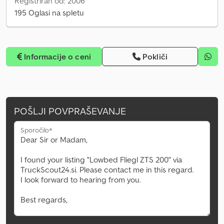
Registriran od: 2006
195 Oglasi na spletu
Informacije o ceni
Pokliči
POŠLJI POVPRAŠEVANJE
Sporočilo*