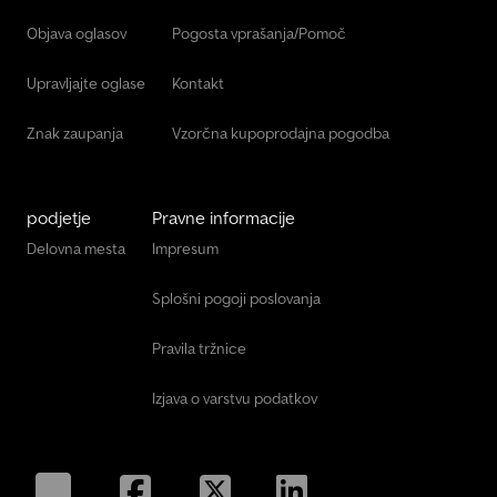
zgodovina = Dodatne informacije = DGV: 18.000 kg Kran: Terex-
Objava oglasov
Pogosta vprašanja/Pomoč
Demag Prodajna cena: 29.000 € / 33.660 US$
Upravljajte oglase
Kontakt
Znak zaupanja
Vzorčna kupoprodajna pogodba
podjetje
Pravne informacije
Delovna mesta
Impresum
Splošni pogoji poslovanja
Pravila tržnice
Izjava o varstvu podatkov