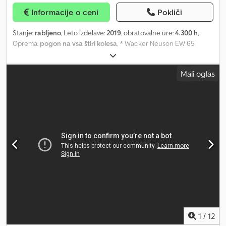
Pnevmatike za terensko uporabo 31*15.5-15 (namesto standardnih
Informacije o ceni
Pokliči
750-16), doplačilo: 999 € Hidravlični zavorni sistem
Stanje:
rabljeno
, Leto izdelave:
2019
, obratovalne ure:
4.300 h
,
Oprema:
pogon na vsa štiri kolesa
, * Wacker Neuson EW 65
mobilni bager * Letnik 2019 * 4300 ur * 7290 kg * Perkins motor
45,5 kW * 30 km/h * Hidravlični hitri priklop Powertilt * 3 žlice: 125,
Mali oglas
60, 40 cm * Vse hidravlične napeljave * Klimatska naprava *
Centralno mazanje * Kamera Dodpfx Aoyfkubofhjck * Filter trdnih
delcev * Širina tira pribl.: 208 cm
1
/
12