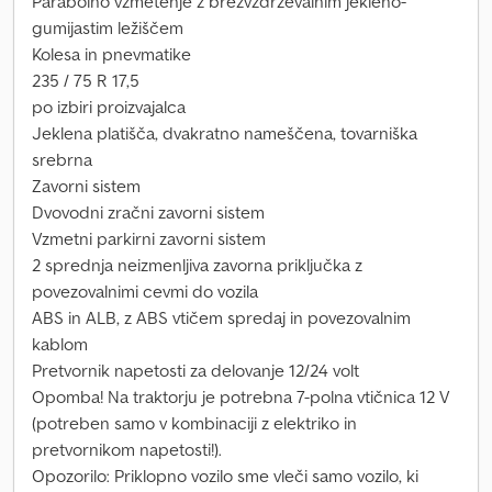
Parabolno vzmetenje z brezvzdrževalnim jekleno-
gumijastim ležiščem
Kolesa in pnevmatike
235 / 75 R 17,5
po izbiri proizvajalca
Jeklena platišča, dvakratno nameščena, tovarniška
srebrna
Zavorni sistem
Dvovodni zračni zavorni sistem
Vzmetni parkirni zavorni sistem
2 sprednja neizmenljiva zavorna priključka z
povezovalnimi cevmi do vozila
ABS in ALB, z ABS vtičem spredaj in povezovalnim
kablom
Pretvornik napetosti za delovanje 12/24 volt
Opomba! Na traktorju je potrebna 7-polna vtičnica 12 V
(potreben samo v kombinaciji z elektriko in
pretvornikom napetosti!).
Opozorilo: Priklopno vozilo sme vleči samo vozilo, ki