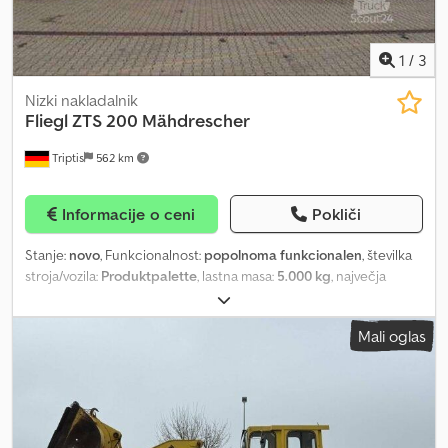
1
/
3
Nizki nakladalnik
Fliegl
ZTS 200 Mähdrescher
Triptis
562 km
Informacije o ceni
Pokliči
Stanje:
novo
, Funkcionalnost:
popolnoma funkcionalen
, številka
stroja/vozila:
Produktpalette
, lastna masa:
5.000 kg
, največja
dovoljena obremenitev:
13.000 kg
, skupna masa:
18.000 kg
,
konfiguracija osi:
2 osi
, skupna dolžina:
11.400 mm
, skupna širina:
Mali oglas
2.550 mm
, vzmetenje:
zrak
, velikost pnevmatike:
235 / 75 r 17,5
,
stanje pnevmatik:
100 odstotek
, Rešitev za prevoz po meri
Konfigurirajte svoje vozilo Fliegl glede na vaše zahteve. Prikazano
vozilo je zgolj primer. Proizvodnja in oprema se izvajata
individualno po željah stranke. Dodatne informacije Podvozje
Jeklena varjena konstrukcija z rahlo prednapetostjo v sredini,