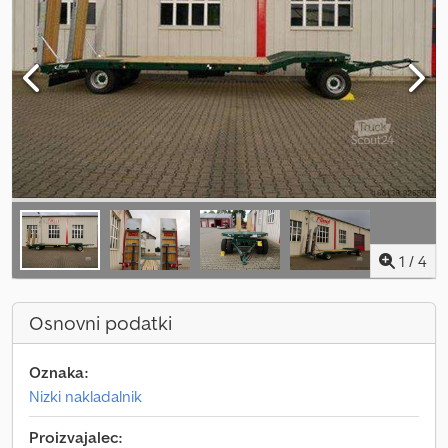
1
/
4
Osnovni podatki
Oznaka:
Nizki nakladalnik
Proizvajalec: