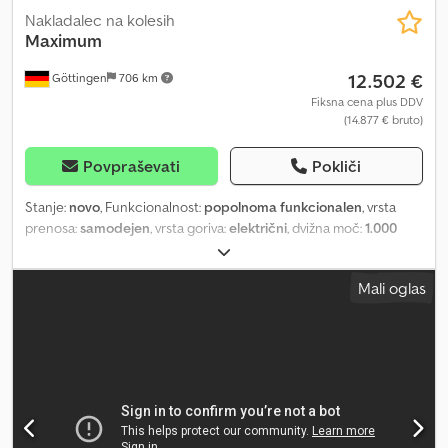
Nakladalec na kolesih
Maximum
12.502 €
Göttingen
706 km
Fiksna cena plus DDV
(14.877 € bruto)
Povpraševati
Pokliči
Stanje:
novo
, Funkcionalnost:
popolnoma funkcionalen
, vrsta
prenosa:
samodejen
, vrsta goriva:
električni
, dvižna moč:
1.000
kg/m
, dvižna višina:
2.300 mm
, velikost pnevmatike:
29.12,5-15
,
stanje pnevmatik:
100 odstotek
, Leto izdelave:
2026
, Oprema:
Mali oglas
kabina, pogon na vsa štiri kolesa, standardna žlica
, 5 %
dodatnega popusta pri spletnih naročilih: schuetze-handel
MAXIMUM 0320254 1T električni dvokolesni nakladalnik 4WD, žlica,
ročica, kabina, LED 72 V/200 Ah, 230 cm višina nalaganja, CE, elektr.
ročica, pnevmatike za žlico 29.12,5-15, 5 ur delovnega časa, čas
polnjenja: 5 ur. Štirikolesni pogon 72 V/200 Ah 2 x motor z močjo 4
kW 230 cm višina nalaganja, Dcsdpfewt Aw Sox Afhsk CE, elektr.
ročica, radio-MP3, ventilacija, zaklenljiva kabina, udoben sedež,