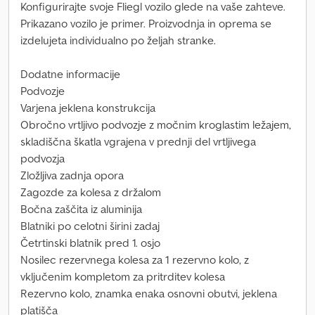
Konfigurirajte svoje Fliegl vozilo glede na vaše zahteve.
Prikazano vozilo je primer. Proizvodnja in oprema se
izdelujeta individualno po željah stranke.
Dodatne informacije
Podvozje
Varjena jeklena konstrukcija
Obročno vrtljivo podvozje z močnim kroglastim ležajem,
skladiščna škatla vgrajena v prednji del vrtljivega
podvozja
Zložljiva zadnja opora
Zagozde za kolesa z držalom
Bočna zaščita iz aluminija
Blatniki po celotni širini zadaj
Četrtinski blatnik pred 1. osjo
Nosilec rezervnega kolesa za 1 rezervno kolo, z
vključenim kompletom za pritrditev kolesa
Rezervno kolo, znamka enaka osnovni obutvi, jeklena
platišča