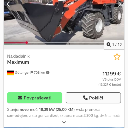
zapora diferenciala zadnje osi, Krmilni sistem za premikanje v
stranskem koraku, razbremenitev tlaka 3. hidravlični krog, dodatna
utež, mazanje nihajnih ležajev osi vključno z: 1 x naprava za
skladiščenje palet, 1200 mm - KRA 1 x žlica (HVF) 2050 mm KRA -
1,05 m³ Dokumenti: Potrdilo o podatkih
1
/
12
Nakladalnik
Maximum
11.199 €
Göttingen
706 km
VB plus DDV
(13.327 € bruto)
Povpraševati
Pokliči
Stanje:
novo
, moč:
18,39 kW (25,00 KM)
, vrsta prenosa:
samodejen
, vrsta goriva:
dizel
, skupna masa:
2.300 kg
, dvižna moč:
800 kg/m
, Leto izdelave:
2026
, Oprema:
kabina, pogon na vsa štiri
kolesa, standardna žlica
, 5 % dodatnega popusta pri spletnih