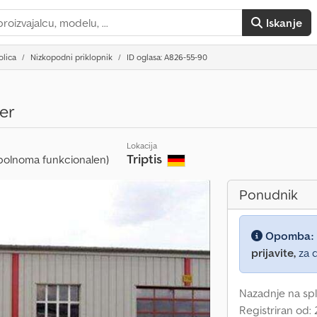
Iskanje
olica
Nizkopodni priklopnik
ID oglasa: A826-55-90
er
Lokacija
Triptis
polnoma funkcionalen)
Ponudnik
Opomba:
prijavite,
za d
Nazadnje na spl
Registriran od: