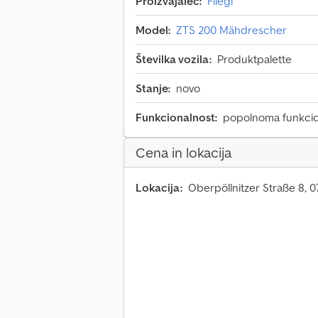
Proizvajalec:
Fliegl
Model:
ZTS 200 Mähdrescher
Številka vozila:
Produktpalette
Stanje:
novo
Funkcionalnost:
popolnoma funkci
Cena in lokacija
Lokacija:
Oberpöllnitzer Straße 8, 0