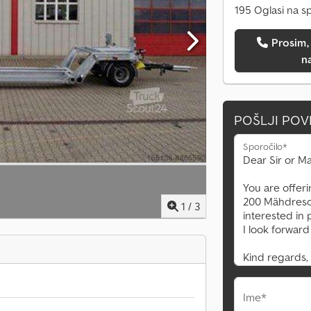
195 Oglasi na s
Prosim, pokličite me
n
POŠLJI PO
Sporočilo*
1
/
3
Ime*