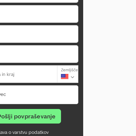
Zemljišče
 in kraj
vec
Pošlji povpraševanje
zjava o varstvu podatkov