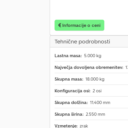
Informacije o ceni
Tehnične podrobnosti
Lastna masa:
5.000 kg
Največja dovoljena obremenitev:
1
Skupna masa:
18.000 kg
Konfiguracija osi:
2 osi
Skupna dolžina:
11.400 mm
Skupna širina:
2.550 mm
Vzmetenje:
zrak