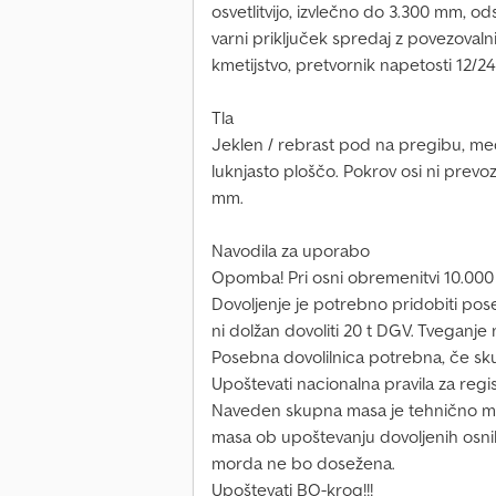
osvetlitvijo, izvlečno do 3.300 mm, ods
varni priključek spredaj z povezovalni
kmetijstvo, pretvornik napetosti 12/2
Tla
Jeklen / rebrast pod na pregibu, med
luknjasto ploščo. Pokrov osi ni prevoz
mm.
Navodila za uporabo
Opomba! Pri osni obremenitvi 10.000
Dovoljenje je potrebno pridobiti pose
ni dolžan dovoliti 20 t DGV. Tveganje 
Posebna dovolilnica potrebna, če sk
Upoštevati nacionalna pravila za regis
Naveden skupna masa je tehnično mo
masa ob upoštevanju dovoljenih osni
morda ne bo dosežena.
Upoštevati BO-krog!!!