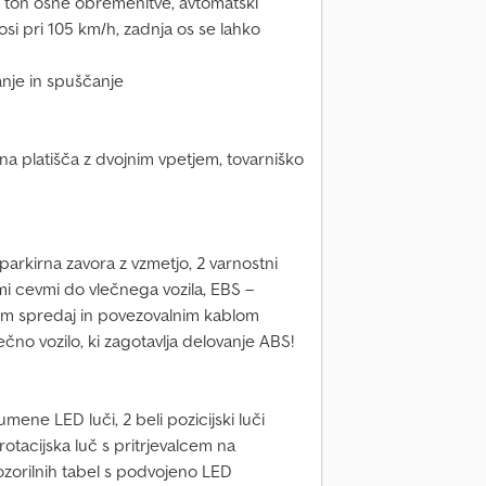
 ton osne obremenitve, avtomatski
 osi pri 105 km/h, zadnja os se lahko
nje in spuščanje
lena platišča z dvojnim vpetjem, tovarniško
arkirna zavora z vzmetjo, 2 varnostni
imi cevmi do vlečnega vozila, EBS –
čem spredaj in povezovalnim kablom
lečno vozilo, ki zagotavlja delovanje ABS!
mene LED luči, 2 beli pozicijski luči
, rotacijska luč s pritrjevalcem na
pozorilnih tabel s podvojeno LED