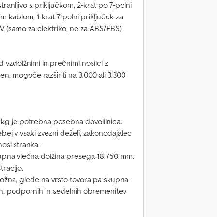
tranljivo s priključkom, 2-krat po 7-polni
m kablom, 1-krat 7-polni priključek za
4V (samo za elektriko, ne za ABS/EBS)
 vzdolžnimi in prečnimi nosilci z
en, mogoče razširiti na 3.000 ali 3.300
 kg je potrebna posebna dovolilnica.
bej v vsaki zvezni deželi, zakonodajalec
nosi stranka.
upna vlečna dolžina presega 18.750 mm.
tracijo.
žna, glede na vrsto tovora pa skupna
h, podpornih in sedelnih obremenitev