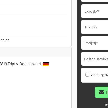
E-pošta*
Telefon
onalen
Podjetje
Poštna številka
7819 Triptis, Deutschland
Sem trgo
I