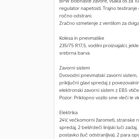
BPW bobnaste zavore, vsaka os za 10
regulator napetosti. Trajno testiranje
ročno odstrani.
Zračno vzmetenje z ventilom za dviga
Kolesa in pnevmatike
235/75 R17,5, vodilni proizvajalci, jek
srebrna barva
Zavorni sistem
Dvovodni pnevmatski zavorni sistem, p
priključni glavi spredaj z povezovaln
elektronski zavorni sistem z EBS vti
Pozor: Priklopno vozilo sme vleči le v
Elektrika
24V, večkomorni žarometi, stranske ru
spredaj, 2 beli/rdeči linijski luči zadaj
postavko (luč odstranljiva), 2 para o