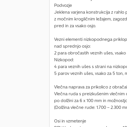
Podvozje
Jeklena varjena konstrukcija z rahlo 
z močnim krogličnim ležajem, zagozde s 
pred in za vsako osjo.
Vezni elementi nizkopodnega priklop
nad sprednjo osjo:
2 para obročastih veznih ušes, vsako 
Nizkopod:
4 para veznih ušes s strani na nizko
5 parov veznih ušes, vsako za 5 ton, 
Vlečna naprava za prikolico z obra
Vlečna ruda s preizkušenim vlečnim
po dolžini za 6 x 100 mm in možnostj
(Dolžina vlečne rude: 1.700 – 2.300 m
Osi in vzmetenje