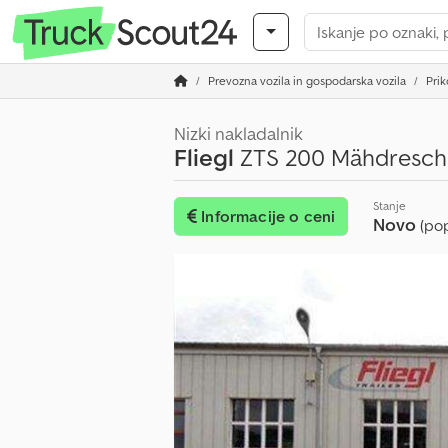
Prevozna vozila in gospodarska vozila
Prik
Nizki nakladalnik
Fliegl
ZTS 200 Mähdresch
Stanje
Informacije o ceni
Novo
(po