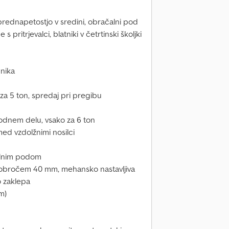
prednapetostjo v sredini, obračalni pod
pritrjevalci, blatniki v četrtinski školjki
nika
za 5 ton, spredaj pri pregibu
podnem delu, vsako za 6 ton
med vzdolžnimi nosilci
čalnim podom
 obročem 40 mm, mehansko nastavljiva
o zaklepa
m)