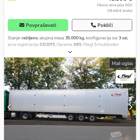
Fiksna cena plus DDV
(18.445 € bruto)
Povpraševati
Pokliči
Stanje:
rabljeno
, skupna masa:
35.000 kg
, konfiguracija osi:
3 osi
,
prva registracija:
03/2015
, Oprema:
ABS
, Fliegl Schubboden
Walkingfloor * First registration: 06.03.2015 * 3 axles * 92 cubic
meters * 1st axle: lift axle * SDS 390 * Unladen weight: 7,200 kg *
Mali oglas
Tyres: - 1st axle: 385/55 R 22.5, left 8 mm & right 11 mm - 2nd axle:
385/55 R 22.5, left inner 10 mm & right inner 11 mm - 3rd axle: 385/55
R 22.5, left rear 10 mm & right rear 9 mm * German semi-trailer * 1
owner * All information without guarantee * Further details and
criteria on request / Additional service * Repainting and
retrofitting possible * Short-term license plates / export plates *
Transfer & shipping possible * Assistance with customs and
export documents * Procurement of COC and EUR1 documents *
On the market since 1991 * Leasing and financing options
available. We have been working with various leasing companies
for many years, so we can find the optimal financing for every
customer. We can also often support customers with weak credit