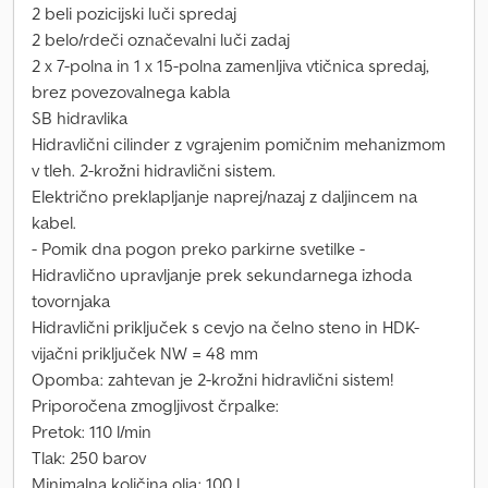
2 beli pozicijski luči spredaj
2 belo/rdeči označevalni luči zadaj
2 x 7-polna in 1 x 15-polna zamenljiva vtičnica spredaj,
brez povezovalnega kabla
SB hidravlika
Hidravlični cilinder z vgrajenim pomičnim mehanizmom
v tleh. 2-krožni hidravlični sistem.
Električno preklapljanje naprej/nazaj z daljincem na
kabel.
- Pomik dna pogon preko parkirne svetilke -
Hidravlično upravljanje prek sekundarnega izhoda
tovornjaka
Hidravlični priključek s cevjo na čelno steno in HDK-
vijačni priključek NW = 48 mm
Opomba: zahtevan je 2-krožni hidravlični sistem!
Priporočena zmogljivost črpalke:
Pretok: 110 l/min
Tlak: 250 barov
Minimalna količina olja: 100 l