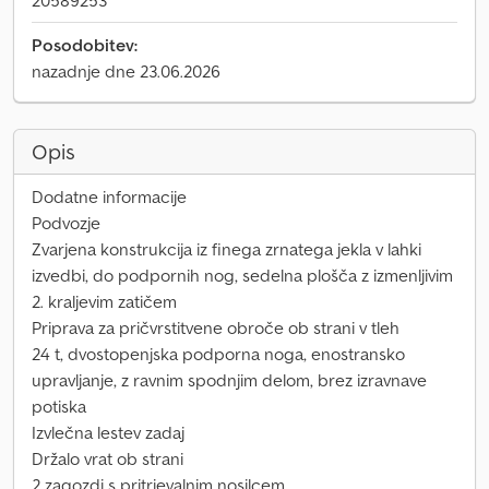
20589253
Posodobitev:
nazadnje dne 23.06.2026
Opis
Dodatne informacije
Podvozje
Zvarjena konstrukcija iz finega zrnatega jekla v lahki
izvedbi, do podpornih nog, sedelna plošča z izmenljivim
2. kraljevim zatičem
Priprava za pričvrstitvene obroče ob strani v tleh
24 t, dvostopenjska podporna noga, enostransko
upravljanje, z ravnim spodnjim delom, brez izravnave
potiska
Izvlečna lestev zadaj
Držalo vrat ob strani
2 zagozdi s pritrjevalnim nosilcem