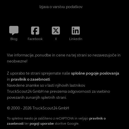
in direction of travel, with pivoting crossbar at top. Standing
Izjava o varstvu podatkov
platform with ladders on both sides 3 removable, swivel crossbars
for tarp support Sliding sheet, stowable on one side, with 2
longitudinal tensioning straps, 3 ratchet straps at the side
Operating Instructions Special permit required if total hitch
length exceeds 16,500 mm. Country of Registration / Plates
Blog
Facebook
X
LinkedIn
Germany with Dekra inspection and certificate (§13 EC-FGV)
Warning sign "Long HGV" Long-HGV combination inspection
certificate Driver instruction at Triptis factory for up to 4 persons
Vse informacije, ponudbe in cene na tej strani so nezavezujoče in
per truck combination Paintwork Frame: DB 7350 Novagrau tipper
neobvezne!
body: aluminium natural finish Tarpaulin: RAL 7035 light grey
Z uporabo te strani sprejemate naše
splošne pogoje poslovanja
in
pravilnik o zasebnosti
.
Navedene znamke so v lasti njihovih lastnikov.
TruckScout24 GmbH ne prevzema odgovornosti za vsebino
povezanih zunanjih spletnih strani.
© 2000 - 2026 TruckScout24 GmbH
To spletno mesto je zaščiteno z reCAPTCHA in veljajo
pravilnik o
zasebnosti
ter
pogoji uporabe
storitve Google.