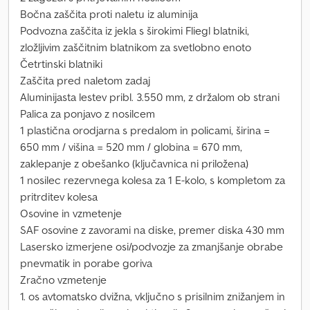
Bočna zaščita proti naletu iz aluminija
Podvozna zaščita iz jekla s širokimi Fliegl blatniki,
zložljivim zaščitnim blatnikom za svetlobno enoto
Četrtinski blatniki
Zaščita pred naletom zadaj
Aluminijasta lestev pribl. 3.550 mm, z držalom ob strani
Palica za ponjavo z nosilcem
1 plastična orodjarna s predalom in policami, širina =
650 mm / višina = 520 mm / globina = 670 mm,
zaklepanje z obešanko (ključavnica ni priložena)
1 nosilec rezervnega kolesa za 1 E-kolo, s kompletom za
pritrditev kolesa
Osovine in vzmetenje
SAF osovine z zavorami na diske, premer diska 430 mm
Lasersko izmerjene osi/podvozje za zmanjšanje obrabe
pnevmatik in porabe goriva
Zračno vzmetenje
1. os avtomatsko dvižna, vključno s prisilnim znižanjem in