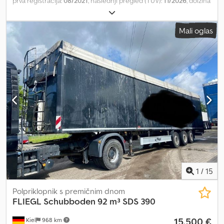
prva registracija:
08/2021
, naslednji pregled (TÜV):
11/2026
, dolžina
tovornega prostora:
13.530 mm
, širina tovornega prostora:
2.480
mm
, višina nakladalnega prostora:
2.730 mm
, prostornina
Mali oglas
tovornega prostora:
92 m³
, skupna širina:
2.550 mm
, skupna višina:
4.000 mm
, Oprema:
ABS
, STAS Biostar Schubboden +/- 92 cbm,
'Cargo-Floor' pod sa 21 dasaka, debljine 6 mm, potpuno pražnjenje
(pomjerivi prednji zid), funkcija izvlačenja i uvlačenja, daljinski
upravljač za pod, dvokrilna vrata sa štapnim zatvaračem pozadi,
pristupna stepenica i platforma napred na nadgradnji, klizna
cerada, servisna vrata u prednjem zidu, preklopni nosači iznad
vrata, ABS, EBS, SAF Intradisk+ osovine, 1. osovina - podizna
osovina, disk kočioni sistem, Wabco Smartboard, pneumatsko
ogibljenje sa funkcijom podizanja i spuštanja, podupirači, inox
kutija za alat, vozilo može biti obljepljeno reklamama i/ili natpisima.
Djdpfx Aeyzvxxjg Tjkr
1
/
15
Polpriklopnik s premičnim dnom
FLIEGL
Schubboden 92 m³ SDS 390
15.500 €
Kiel
968 km