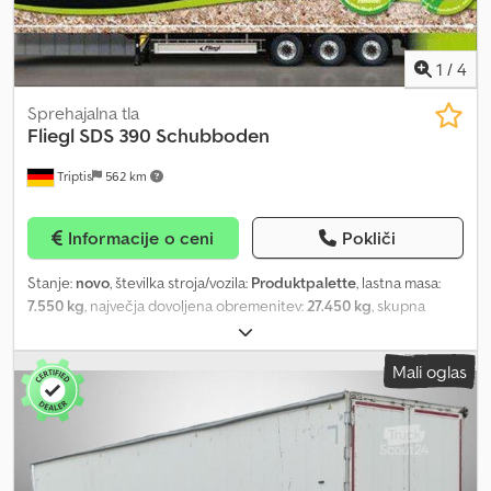
1
/
4
Sprehajalna tla
Fliegl
SDS 390 Schubboden
Triptis
562 km
Informacije o ceni
Pokliči
Stanje:
novo
, številka stroja/vozila:
Produktpalette
, lastna masa:
7.550 kg
, največja dovoljena obremenitev:
27.450 kg
, skupna
masa:
35.000 kg
, konfiguracija osi:
3 osi
, velikost pnevmatike:
385/55 r22.5
, Rešitev za transport po meri Konfigurirajte svoje
Mali oglas
vozilo Fliegl glede na svoje zahteve. Predstavljeno vozilo je primer.
Proizvodnja in oprema potekata individualno po željah stranke.
Podvozje Varjena konstrukcija iz finezrnatega jekla v lahki izvedbi,
do podpornih nog, sedelna plošča z zamenljivim 2-palčnim
kraljevskim zatičem Ob strani v tleh priprava za pritrdilne ušesa
(maks. 13 parov) 24 t, 2-stopenjska podporna noga, enostransko