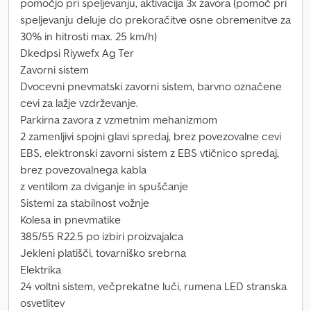
pomočjo pri speljevanju, aktivacija 3x zavora (pomoč pri
speljevanju deluje do prekoračitve osne obremenitve za
30% in hitrosti max. 25 km/h)
Dkedpsi Riywefx Ag Ter
Zavorni sistem
Dvocevni pnevmatski zavorni sistem, barvno označene
cevi za lažje vzdrževanje.
Parkirna zavora z vzmetnim mehanizmom
2 zamenljivi spojni glavi spredaj, brez povezovalne cevi
EBS, elektronski zavorni sistem z EBS vtičnico spredaj,
brez povezovalnega kabla
z ventilom za dviganje in spuščanje
Sistemi za stabilnost vožnje
Kolesa in pnevmatike
385/55 R22.5 po izbiri proizvajalca
Jekleni platišči, tovarniško srebrna
Elektrika
24 voltni sistem, večprekatne luči, rumena LED stranska
osvetlitev