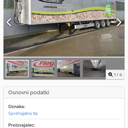
1
/
4
Osnovni podatki
Oznaka:
Sprehajalna tla
Proizvajalec: