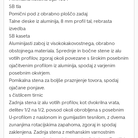
SB tla
Pomični pod z obrabno ploščo zadaj
Talne deske iz aluminija, 8 mm profil tal, rebrasta
izvedba
SB kaseta
Aluminijasti zaboj iz visokokakovostnega, obrabno
obstojnega materiala. Sprednje in bočne stene iz alu
votlih profilov, zgoraj okoli povezane s širokim posebnim
ojačitvenim profilom iz aluminija, spodaj z varjenim
posebnim okvirjem.
Pomikalna stena za boljše praznjenje tovora, spodaj
ojačane ponjave.
s čistilcem tirnic
Zadnja stena iz alu votlih profilov, kot dvokrilna vrata,
delitev 1/2 na 1/2, povsod okoli obrobljena s posebnim
U-profilom z naslonom in gumijastim tesnilom, z dvema
zunanjima rotacijskima zapahoma, zgoraj in spodaj
zaklenjena. Zadnja stena z mehanskim varnostnim