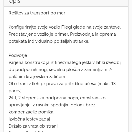
Opis
Rešitev za transport po meri
Konfigurirajte svoje vozilo Fliegl glede na svoje zahteve.
Predstavljeno vozilo je primer. Proizvodnja in oprema
potekata individualno po željah stranke.
Podvozje
Varjena konstrukcija iz finezrnatega jekla v lahki izvedbi,
do podpornih nog, sedelna plošča z zamenljivim 2-
palčnim kraljevskim zatičem
Ob strani v tleh priprava za pritrdilne ušesa (maks. 13
parov)
24 t, 2-stopenjska podporna noga, enostransko
upravljanje, z ravnim spodnjim delom, brez
kompenzacije pomika
Izvlečna lestev zadaj
Držalo za vrata ob strani