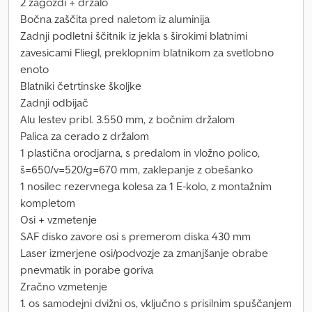
2 zagozdi + držalo
Bočna zaščita pred naletom iz aluminija
Zadnji podletni ščitnik iz jekla s širokimi blatnimi
zavesicami Fliegl, preklopnim blatnikom za svetlobno
enoto
Blatniki četrtinske školjke
Zadnji odbijač
Alu lestev pribl. 3.550 mm, z bočnim držalom
Palica za cerado z držalom
1 plastična orodjarna, s predalom in vložno polico,
š=650/v=520/g=670 mm, zaklepanje z obešanko
1 nosilec rezervnega kolesa za 1 E-kolo, z montažnim
kompletom
Osi + vzmetenje
SAF disko zavore osi s premerom diska 430 mm
Laser izmerjene osi/podvozje za zmanjšanje obrabe
pnevmatik in porabe goriva
Zračno vzmetenje
1. os samodejni dvižni os, vključno s prisilnim spuščanjem