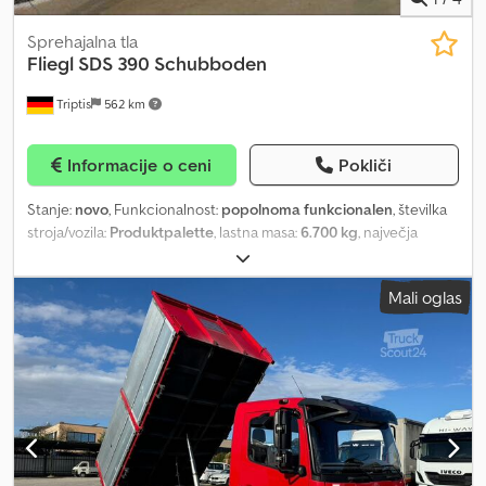
Sprehajalna tla
Fliegl
SDS 390 Schubboden
Triptis
562 km
Informacije o ceni
Pokliči
Stanje:
novo
, Funkcionalnost:
popolnoma funkcionalen
, številka
stroja/vozila:
Produktpalette
, lastna masa:
6.700 kg
, največja
dovoljena obremenitev:
28.300 kg
, skupna masa:
35.000 kg
,
konfiguracija osi:
3 osi
, dolžina tovornega prostora:
13.460 mm
,
Mali oglas
širina tovornega prostora:
2.470 mm
, prostornina tovornega
prostora:
92 m³
, skupna dolžina:
13.800 mm
, skupna širina:
2.550
mm
, skupna višina:
4.000 mm
, vzmetenje:
zrak
, velikost
pnevmatike:
385/55 r22.5
, stanje pnevmatik:
100 odstotek
,
Dodatne informacije Podvozje Zvarjena konstrukcija iz finega
zrnatega jekla v lahki izvedbi, do podpornih nog, sedelna plošča z
izmenljivim 2. kraljevim zatičem Priprava za pričvrstitvene obroče
ob strani v tleh 24 t, dvostopenjska podporna noga, enostransko
upravljanje, z ravnim spodnjim delom, brez izravnave potiska