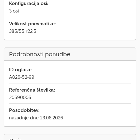
Konfiguracija osi:
3 osi
Velikost pnevmatike:
385/55 r22.5
Podrobnosti ponudbe
ID oglasa:
A826-52-99
Referenčna številka:
20590005
Posodobitev:
nazadnje dne 23.06.2026