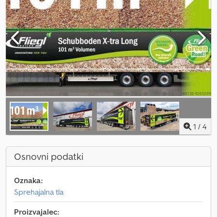
1
/
4
Osnovni podatki
Oznaka:
Sprehajalna tla
Proizvajalec: