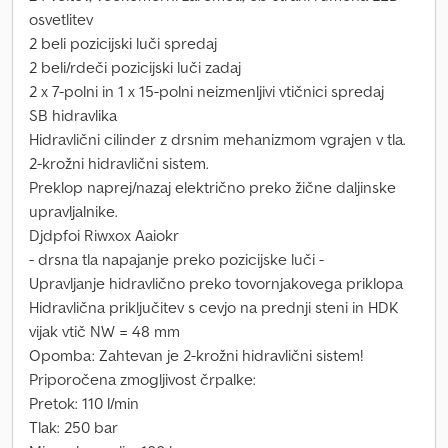
osvetlitev
2 beli pozicijski luči spredaj
2 beli/rdeči pozicijski luči zadaj
2 x 7-polni in 1 x 15-polni neizmenljivi vtičnici spredaj
SB hidravlika
Hidravlični cilinder z drsnim mehanizmom vgrajen v tla.
2-krožni hidravlični sistem.
Preklop naprej/nazaj električno preko žične daljinske
upravljalnike.
Djdpfoi Riwxox Aaiokr
- drsna tla napajanje preko pozicijske luči -
Upravljanje hidravlično preko tovornjakovega priklopa
Hidravlična priključitev s cevjo na prednji steni in HDK
vijak vtič NW = 48 mm
Opomba: Zahtevan je 2-krožni hidravlični sistem!
Priporočena zmogljivost črpalke:
Pretok: 110 l/min
Tlak: 250 bar