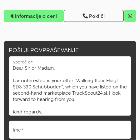
Informacije o ceni
Pokliči
POŠLJI POVPRAŠEVANJE
Sporočilo*
Ime*