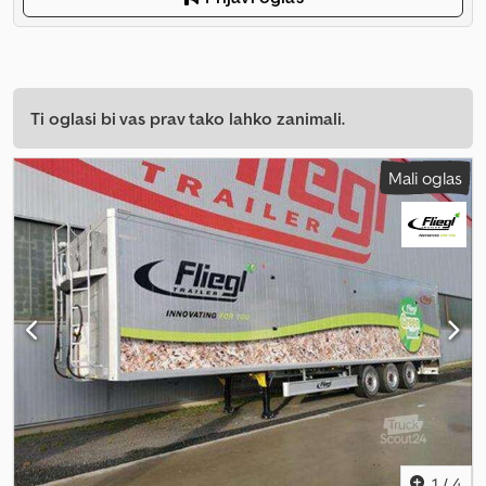
Ti oglasi bi vas prav tako lahko zanimali.
Mali oglas
1
/
4