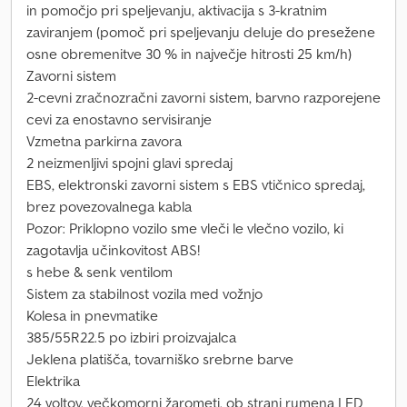
in pomočjo pri speljevanju, aktivacija s 3-kratnim
zaviranjem (pomoč pri speljevanju deluje do presežene
osne obremenitve 30 % in največje hitrosti 25 km/h)
Zavorni sistem
2-cevni zračnozračni zavorni sistem, barvno razporejene
cevi za enostavno servisiranje
Vzmetna parkirna zavora
2 neizmenljivi spojni glavi spredaj
EBS, elektronski zavorni sistem s EBS vtičnico spredaj,
brez povezovalnega kabla
Pozor: Priklopno vozilo sme vleči le vlečno vozilo, ki
zagotavlja učinkovitost ABS!
s hebe & senk ventilom
Sistem za stabilnost vozila med vožnjo
Kolesa in pnevmatike
385/55R22.5 po izbiri proizvajalca
Jeklena platišča, tovarniško srebrne barve
Elektrika
24 voltov, večkomorni žarometi, ob strani rumena LED