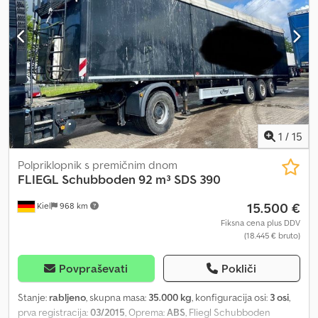
1
/
15
Polpriklopnik s premičnim dnom
FLIEGL
Schubboden 92 m³ SDS 390
15.500 €
Kiel
968 km
Fiksna cena plus DDV
(18.445 € bruto)
Povpraševati
Pokliči
Stanje:
rabljeno
, skupna masa:
35.000 kg
, konfiguracija osi:
3 osi
,
prva registracija:
03/2015
, Oprema:
ABS
, Fliegl Schubboden