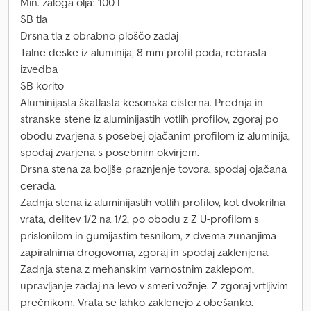
Min. zaloga olja: 100 l
SB tla
Drsna tla z obrabno ploščo zadaj
Talne deske iz aluminija, 8 mm profil poda, rebrasta
izvedba
SB korito
Aluminijasta škatlasta kesonska cisterna. Prednja in
stranske stene iz aluminijastih votlih profilov, zgoraj po
obodu zvarjena s posebej ojačanim profilom iz aluminija,
spodaj zvarjena s posebnim okvirjem.
Drsna stena za boljše praznjenje tovora, spodaj ojačana
cerada.
Zadnja stena iz aluminijastih votlih profilov, kot dvokrilna
vrata, delitev 1/2 na 1/2, po obodu z Z U-profilom s
prislonilom in gumijastim tesnilom, z dvema zunanjima
zapiralnima drogovoma, zgoraj in spodaj zaklenjena.
Zadnja stena z mehanskim varnostnim zaklepom,
upravljanje zadaj na levo v smeri vožnje. Z zgoraj vrtljivim
prečnikom. Vrata se lahko zaklenejo z obešanko.