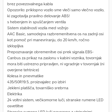
brez povezovalnega kabla
Opozorilo: priklopno vozilo sme vleči samo vlečno vozilo,
ki zagotavlja pravilno delovanje ABS!
s hebenjem in spuščanjem ventila
Sistem stabilnosti vozila med vožnjo
AAC Basic, samodejna razbremenitvena os na zadnji osi
kot pomoč pri manevriranju, do 20 km/h, ročno
izklopljiva
Prepoznavanje obremenitve osi prek signala EBS-
Canbus za prikaz na zaslonu v kabini voznika, tovornjak
mora biti ustrezno pripravljen, ni vgradnje v tovornjak (ni
overjene tehtnice)
Kolesa in pnevmatike
435/50R19.5, proizvajalec po izbiri
Jekleni platišča, tovarniško srebrna
Elektrika
24 voltni sistem, večkomorne luči, stranske rumene LED
osvetlitve
Stranske rumene LED luči povezane z utripalnimi