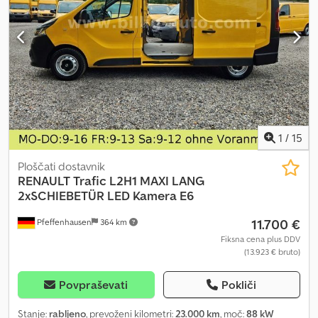
1
/
15
Ploščati dostavnik
RENAULT
Trafic L2H1 MAXI LANG
2xSCHIEBETÜR LED Kamera E6
11.700 €
Pfeffenhausen
364 km
Fiksna cena plus DDV
(13.923 € bruto)
Povpraševati
Pokliči
Stanje:
rabljeno
, prevoženi kilometri:
23.000 km
, moč:
88 kW