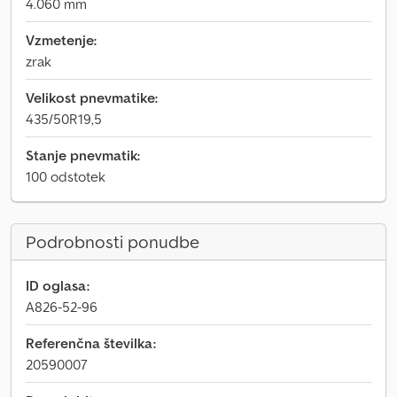
4.060 mm
Vzmetenje:
zrak
Velikost pnevmatike:
435/50R19,5
Stanje pnevmatik:
100 odstotek
Podrobnosti ponudbe
ID oglasa:
A826-52-96
Referenčna številka:
20590007