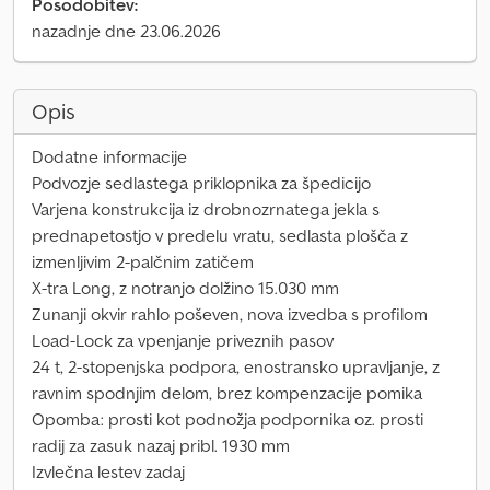
Posodobitev:
nazadnje dne 23.06.2026
Opis
Dodatne informacije
Podvozje sedlastega priklopnika za špedicijo
Varjena konstrukcija iz drobnozrnatega jekla s
prednapetostjo v predelu vratu, sedlasta plošča z
izmenljivim 2-palčnim zatičem
X-tra Long, z notranjo dolžino 15.030 mm
Zunanji okvir rahlo poševen, nova izvedba s profilom
Load-Lock za vpenjanje priveznih pasov
24 t, 2-stopenjska podpora, enostransko upravljanje, z
ravnim spodnjim delom, brez kompenzacije pomika
Opomba: prosti kot podnožja podpornika oz. prosti
radij za zasuk nazaj pribl. 1930 mm
Izvlečna lestev zadaj