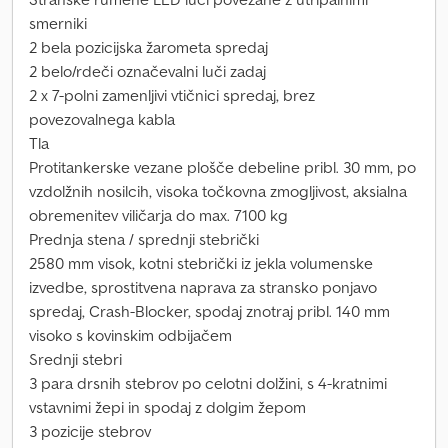
smerniki
2 bela pozicijska žarometa spredaj
2 belo/rdeči označevalni luči zadaj
2 x 7-polni zamenljivi vtičnici spredaj, brez
povezovalnega kabla
Tla
Protitankerske vezane plošče debeline pribl. 30 mm, po
vzdolžnih nosilcih, visoka točkovna zmogljivost, aksialna
obremenitev viličarja do max. 7100 kg
Prednja stena / sprednji stebrički
2580 mm visok, kotni stebrički iz jekla volumenske
izvedbe, sprostitvena naprava za stransko ponjavo
spredaj, Crash-Blocker, spodaj znotraj pribl. 140 mm
visoko s kovinskim odbijačem
Srednji stebri
3 para drsnih stebrov po celotni dolžini, s 4-kratnimi
vstavnimi žepi in spodaj z dolgim žepom
3 pozicije stebrov