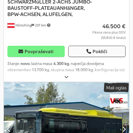
SCHWARZMüLLER
2-ACHS JUMBO-
BAUSTOFF-PLATEAUANHäNGER,
BPW-ACHSEN, ALUFELGEN,
46.500 €
Hörsching
237 km
Fiksna cena plus DDV
(55.800 € bruto)
Povpraševati
Pokliči
Stanje:
novo
, lastna masa:
4.300 kg
, največja dovoljena
obremenitev:
13.700 kg
, skupna masa:
18.000 kg
, konfiguracija osi:
2 osi
, dolžina tovornega prostora:
7.100 mm
, širina tovornega
prostora:
2.480 mm
, vzmetenje:
zrak
, velikost pnevmatike:
Mali oglas
275/70R22,5
, Oprema:
ABS
, Schwarzmüller Jumbo construction
material trailer | BPW axles with disc brakes | Pallet box, 2x
stainless steel toolboxes | Rear storage compartment
600x400x2,900 mm | Side wall height 1.00 m, front wall height 1.40
m | Loading dimensions: 7.10 m x 2.48 m | XLite aluminum rims |
Tires: 275/70R22.5 twin tires | Plastic tarpaulin with rubber straps |
Aluminum storage tray and front entry step | Subject to errors,
input mistakes, and prior sale. Dsdpfx Adotuwbpjkjkr