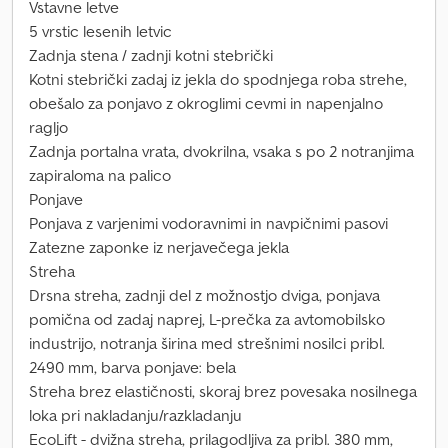
Vstavne letve
5 vrstic lesenih letvic
Zadnja stena / zadnji kotni stebrički
Kotni stebrički zadaj iz jekla do spodnjega roba strehe,
obešalo za ponjavo z okroglimi cevmi in napenjalno
ragljo
Zadnja portalna vrata, dvokrilna, vsaka s po 2 notranjima
zapiraloma na palico
Ponjave
Ponjava z varjenimi vodoravnimi in navpičnimi pasovi
Zatezne zaponke iz nerjavečega jekla
Streha
Drsna streha, zadnji del z možnostjo dviga, ponjava
pomična od zadaj naprej, L-prečka za avtomobilsko
industrijo, notranja širina med strešnimi nosilci pribl.
2490 mm, barva ponjave: bela
Streha brez elastičnosti, skoraj brez povesaka nosilnega
loka pri nakladanju/razkladanju
EcoLift - dvižna streha, prilagodljiva za pribl. 380 mm,