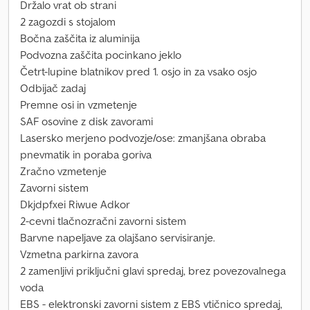
Držalo vrat ob strani
2 zagozdi s stojalom
Bočna zaščita iz aluminija
Podvozna zaščita pocinkano jeklo
Četrt-lupine blatnikov pred 1. osjo in za vsako osjo
Odbijač zadaj
Premne osi in vzmetenje
SAF osovine z disk zavorami
Lasersko merjeno podvozje/ose: zmanjšana obraba
pnevmatik in poraba goriva
Zračno vzmetenje
Zavorni sistem
Dkjdpfxei Riwue Adkor
2-cevni tlačnozračni zavorni sistem
Barvne napeljave za olajšano servisiranje.
Vzmetna parkirna zavora
2 zamenljivi priključni glavi spredaj, brez povezovalnega
voda
EBS - elektronski zavorni sistem z EBS vtičnico spredaj,