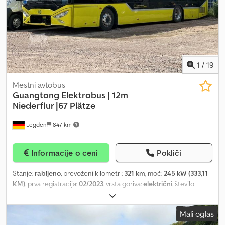
1
/
19
Mestni avtobus
Guangtong Elektrobus | 12m
Niederflur |67 Plätze
Legden
847 km
Informacije o ceni
Pokliči
Stanje:
rabljeno
, prevoženi kilometri:
321 km
, moč:
245 kW (333,11
KM)
, prva registracija:
02/2023
, vrsta goriva:
električni
, število
sedežev:
67
, vrsta prenosa:
samodejen
, barva:
zelen
, Leto izdelave:
2022
, Oprema:
ABS, elektronski program stabilnosti (ESP), je imel
Mali oglas
nesrečo, klimatska naprava, parkirni grelec
, Guangtong