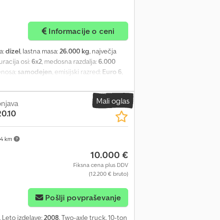
Informacije o ceni
va:
dizel
, lastna masa:
26.000 kg
, največja
uracija osi:
6x2
, medosna razdalja:
6.000
renosa:
samodejen
, emisijski razred:
Euro 6
,
vu, retarder
, RENAULT T HIGH 480 – 3-AXLE
ry, this 3-axle curtain-side tractor unit is
Mali oglas
e chassis cab is equipped with a EURO 6, 480
onjava
0.10
y heater, Roadpad with 7'' color
nd 315/70 R 22.5 tires. The truck is fitted
sliding roof (tarpaulin cover/uncover), and
4 km
on order. Also available on long-term rental.
10.000 €
 TYPE: Tractor unit EMISSION STANDARD:
 INTERNAL BODY DIMENSIONS: L 960 cm x W
Fiksna cena plus DDV
(12.200 € bruto)
ANGE: T HIGH Dcodoikr Agjpfx Abzsk
y, curtain-side, hydraulic tail lift FUEL:
Pošlji povpraševanje
, Leto izdelave:
2008
, Two-axle truck, 10-ton