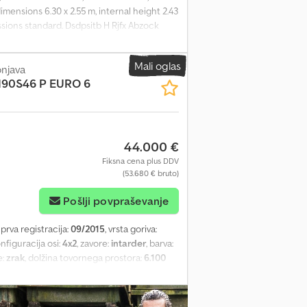
mensions 6.30 x 2.55 m, internal height 2.43
ssions standard. Dsdpsitb H Rjfx Abzock
ain errors or inaccuracies. We therefore
Mali oglas
onjava
190S46 P EURO 6
44.000 €
Fiksna cena plus DDV
(53.680 € bruto)
Pošlji povpraševanje
, prva registracija:
09/2015
, vrsta goriva:
onfiguracija osi:
4x2
, zavore:
intarder
, barva:
e:
zrak
, dolžina tovornega prostora:
6.100
50 mm
, Leto izdelave:
2015
, Oprema:
ABS,
ačunalnik na krovu, registracija vozila,
3 Year of first registration: EURO 6