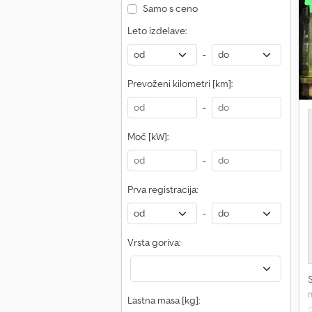
Samo s ceno
Leto izdelave:
-
p
A
Prevoženi kilometri [km]:
H
-
i
b
Moč [kW]:
-
Prva registracija:
-
Vrsta goriva:
Lastna masa [kg]: