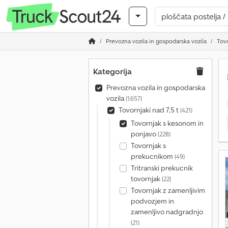
Prevozna vozila in gospodarska vozila
Tovo
Kategorija
Prevozna vozila in gospodarska
vozila
(1.657)
Tovornjaki nad 7,5 t
(421)
Tovornjak s kesonom in
ponjavo
(228)
Tovornjak s
prekucnikom
(49)
Tritranski prekucnik
tovornjak
(22)
Tovornjak z zamenljivim
podvozjem in
zamenljivo nadgradnjo
(21)