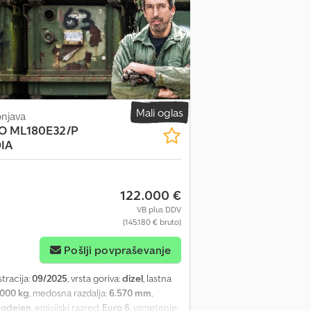
HYDRAULIC RETARDER Bodywork: Exterior /
RE: Wheelbase: 4,800 mm – Sleeper cab /
ear suspension – GVW: 18,000 kg – Payload:
2330 Td gearbox + hydraulic retarder, rear
 version with tow hitch, differential lock,
ndependent air heater, cruise control, Hill
ed limiter, heated 135 L AdBlue tank,
leeper cab / high roof – AS version, double
Mali oglas
onjava
spended & heated driver’s seat, air-
 ML180E32/P
m air tanks, central locking FITTED BODY:
IA
 6.10 x 2.48 H 2.65 m – Sliding side
FT: Brand: DHOLLANDIA – Type: DHLSG –
le Dedpfx Ajn Nxzrjbzsck For viewing and
122.000 €
VB plus DDV
(145.180 € bruto)
Pošlji povpraševanje
stracija:
09/2025
, vrsta goriva:
dizel
, lastna
.000 kg
, medosna razdalja:
6.570 mm
,
odejen
, emisijski razred:
Euro 6
, vzmetenje: