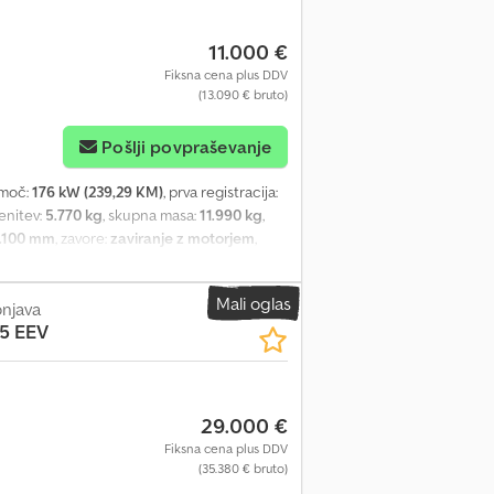
11.000 €
Fiksna cena plus DDV
(13.090 € bruto)
Pošlji povpraševanje
 moč:
176 kW (239,29 KM)
, prva registracija:
enitev:
5.770 kg
, skupna masa:
11.990 kg
,
.100 mm
, zavore:
zaviranje z motorjem
,
misijski razred:
Euro 3
, vzmetenje:
jeklo-zrak
,
mm
, širina tovornega prostora:
2.480 mm
,
Mali oglas
nadzor oprijema, nizka raven hrupa,
onjava
5 EEV
871 cc EBS (Electronic Braking System)
ply for trailer operation Dcodpfx Ajp
29.000 €
Fiksna cena plus DDV
(35.380 € bruto)