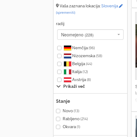
Vaša zaznana lokacija:
Slovenija
(spremeniti)
z
radij:
Neomejeno
(228)
Nemčija
(96)
Nizozemska
(58)
Belgija
(44)
Italija
(12)
Avstrija
(8)
Prikaži več
Stanje
Novo
(13)
Rabljeno
(214)
6
Okvara
(1)