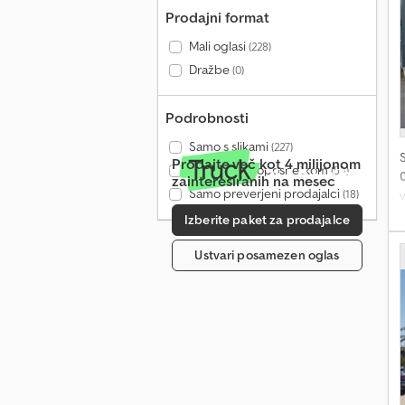
Prodajni format
Mali oglasi
(228)
Dražbe
(0)
Podrobnosti
Samo s slikami
(227)
Prodajte več kot 4 milijonom
Samo z videoposnetkom
(53)
zainteresiranih na mesec
Samo preverjeni prodajalci
(18)
Izberite paket za prodajalce
Ustvari posamezen oglas