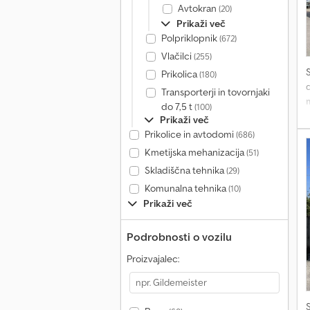
Avtokran
(20)
Prikaži več
Polpriklopnik
(672)
Vlačilci
(255)
Prikolica
(180)
Transporterji in tovornjaki
do 7,5 t
(100)
Prikaži več
Prikolice in avtodomi
(686)
Kmetijska mehanizacija
(51)
H
Skladiščna tehnika
(29)
t
Komunalna tehnika
(10)
a
Prikaži več
Podrobnosti o vozilu
Proizvajalec: