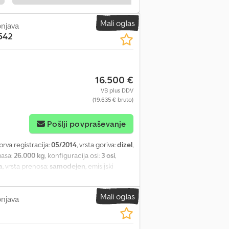
 m * Skupna masa 26.000 kg – nosilnost
o * Senčnik * Meglenke * Centralno
Mali oglas
onjava
kel in zunanjih ogledal * Spalna kabina z 1
542
možne
16.500 €
VB plus DDV
(19.635 € bruto)
Pošlji povpraševanje
 prva registracija:
05/2014
, vrsta goriva:
dizel
,
masa:
26.000 kg
, konfiguracija osi:
3 osi
,
a
, vrsta prenosa:
samodejen
, emisijski
matska naprava, nadzor oprijema,
 prikolice, spojler, tempomat, zapora
Mali oglas
sliding roof, portal door, forklift pockets,
onjava
uise control and distance regulator, and much