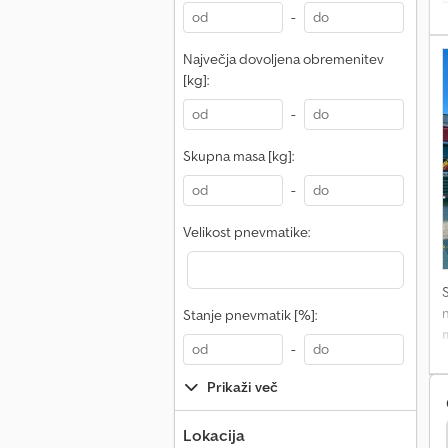
-
p
Največja dovoljena obremenitev
[kg]:
P
-
Skupna masa [kg]:
F
-
Velikost pnevmatike:
Stanje pnevmatik [%]:
-
Prikaži več
m
Lokacija
stelja / Ponjava
Drugo Ploščata Postelja / Ponjava
D