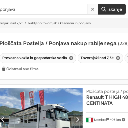
Iskanje
rnjaki nad 7,5 t
Rabljeno tovornjak s kesonom in ponjavo
Ploščata Postelja / Ponjava nakup rabljenega
(228
Prevozna vozila in gospodarska vozila
Tovornjaki nad 7,5 t
Odstrani vse filtre
Ploščata postelja / p
Renault
T HIGH 48
CENTINATA
V
e
Nembro
406 km
č