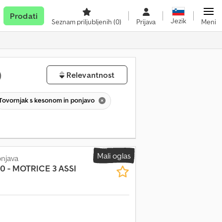
Prodati
Jezik
Seznam priljubljenih
(0)
Prijava
Meni
)
Relevantnost
Tovornjak s kesonom in ponjavo
Mali oglas
onjava
0 - MOTRICE 3 ASSI