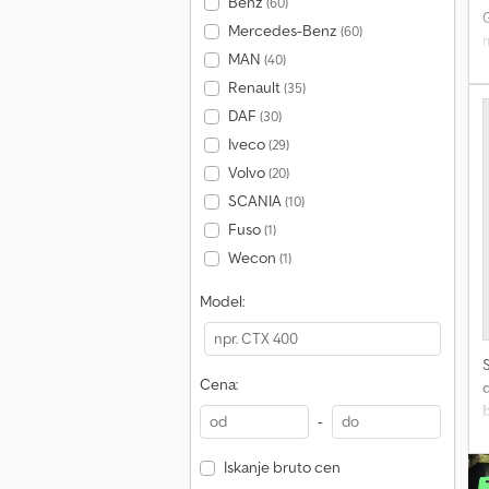
Benz
(60)
G
Mercedes-Benz
(60)
MAN
(40)
i
Renault
(35)
DAF
(30)
Iveco
(29)
Volvo
(20)
SCANIA
(10)
Fuso
(1)
Wecon
(1)
Model:
Cena:
d
-
Iskanje bruto cen
s