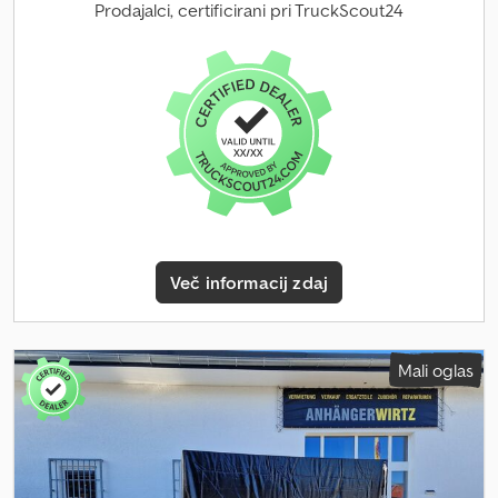
neobvezni primer: nova prikolica neposredno od veletrgovca
Prodajalci, certificirani pri TruckScout24
Saris, že več kot 35 let SARIS KOFFER GO 306 2 306X154X180CM,
GFK, SIVA, STRANSKA VRATA (M), 2000 KG, MODEL: Nov Prikolica
GO 306, 306x154x180 cm, 2000 kg, z zavorami, nizkopodna tandem
prikolica, robustna konstrukcija iz vezanice, gladka GFK površina,
siva, krilne vrata zadaj z zaklepom iz nerjavečega jekla, stranska
vrata z zaklepom, sistem pritrditve z aluminijastimi tirnicami (DIN),
nastavljivi pritrdilni obroči, notranja luč, samodejno oporno kolo,
moderna osvetlitev, vtičnica s 13 poli. Ne odlašajte, dokler so
zaloge! Prodaja poteka preko telefonskih naročil, odpiralni čas:
PON - PET 08:00 - 12:30 in 14:00 - 18:00 ali 24 ur na dan preko naše
spletne trgovine na trailershop.de Vsebina in slike so zaščitene z
Več informacij zdaj
avtorskimi pravicami - logotipi, zaščita blagovne znamke 07/26
92B31000417. Csdpfxszl Hqqe Alysrf
Mali oglas