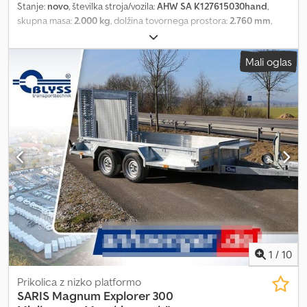
Stanje:
novo
, številka stroja/vozila:
AHW SA K127615030hand
,
skupna masa:
2.000 kg
, dolžina tovornega prostora:
2.760 mm
,
širina tovornega prostora:
1.500 mm
, višina nakladalnega prostora:
300 mm
, Leto izdelave:
2025
, Pri ANHÄNGERWIRTZ je takoj na voljo
Mali oglas
veliko modelov v spletni ponudbi. Priročno in 24 ur na dan
nakupujte na spletu na trailershop.de. Varno prevzemite ali
naročite dostavo. Naši center za prevzem vašega novega prikolice
ponuja vrhunske blagovne znamke! Na zalogi imamo več kot 850
novih prikolic. Stalno imamo v ponudbi več kot 130 rabljenih
prikolic. Neobvezni primer: prikolica za nakladanje z zadnje strani
K1, 276x150x30 cm, dvonivojna prikolica z tandem osjo, nosilnost
2000 kg, aluminijaste stranske stene v srebrni barvi z zapornimi
mehanizmi, zložljiva sprednja stena, hidravlično nagibanje, DIN
pritrdilni elementi z gumijasto oblogo, vgrajeni v rob šasije,
avtomatsko podpiralno kolo, jeklena zaščitna plošča... .. spletna
akcija Naročila sprejemamo po telefonu v naslednjih časih:
ponedeljek – petek, od 8.00 do 12.30 in od 14.00 do 18.00. ali 24 ur
na dan preko našega trailershopa. Avtorske pravice – zaščita
1
/
10
znamke 26. 07. 99K10000188. Cedpozmy R Tefx Alysrf
Prikolica z nizko platformo
SARIS
Magnum Explorer 300