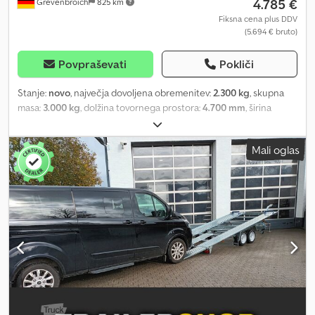
4.785 €
Grevenbroich
825 km
Fiksna cena plus DDV
(5.694 € bruto)
Povpraševati
Pokliči
Stanje:
novo
, največja dovoljena obremenitev:
2.300 kg
, skupna
masa:
3.000 kg
, dolžina tovornega prostora:
4.700 mm
, širina
tovornega prostora:
2.020 mm
, velikost pnevmatike:
10"
, Leto
izdelave:
2026
, ANHÄNGERWIRTZ, vaš novi nakupovalni center za
Mali oglas
prikolice, ponuja kakovostne prikolice priznanih proizvajalcev! Na
zalogi imamo več kot 850 novih prikolic. Stalno imamo na voljo več
kot 130 rabljenih prikolic. Neobvezni primer: Novo prikolico 2026
lahko naročite prek naše spletne trgovine in se dogovorite za
datum prevzema. Neobvezni primer: Saris Cartrailer AT 471 202
3000 2 K, prikolica za prevoz tovorov s samodejnim nagibom,
dimenzij 471 x 202 cm, nosilnost 3000 kg, tandem os, nizko
podvozje, 10-palčne pnevmatike, AL-KO, V-oblika vlečne prikolice,
perforirane voziščne tirnice v skladu s standardom VDI 2700 8.1,
nastavljivi omejevalniki koles, nagibna tovorna platforma z
možnostjo prestavitve težišča, brezhibno nameščene rampe na
zadnji strani, možnost pomika – plitev naklon, nosilec za vitel (brez