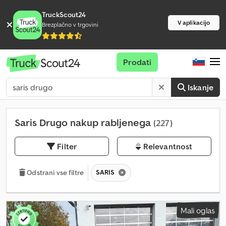
TruckScout24
V aplikacijo
Brezplačno v trgovini
Prodati
Iskanje
Saris Drugo nakup rabljenega
(227)
Filter
Relevantnost
SARIS
Odstrani vse filtre
Mali oglas