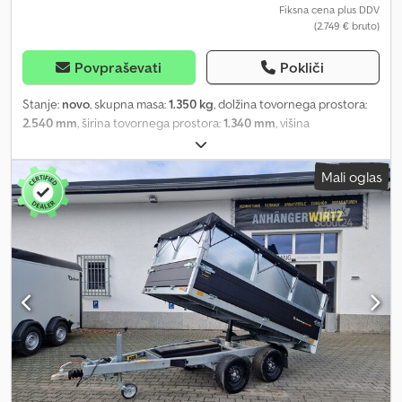
Fiksna cena plus DDV
(2.749 € bruto)
Povpraševati
Pokliči
Stanje:
novo
, skupna masa:
1.350 kg
, dolžina tovornega prostora:
2.540 mm
, širina tovornega prostora:
1.340 mm
, višina
nakladalnega prostora:
1.500 mm
, Leto izdelave:
2025
, Order now
in the trailershop from ANHÄNGERWIRTZ SARIS TRAILER DV135
Mali oglas
MCALU PRO MP 255X133X150CM HIGH TARPAULIN BLACK
(S)1350KG BLACK DEAL PROMOTION Box trailer DV135 McAlu Pro
MP 255x133x45cm, 1350kg, braked, single axle, low loader, V-frame
chassis, profiled black aluminium side panels, removable tailgate
with tension locks, steel railing, extendable DIN lashing brackets
on side edge, jockey wheel included, loose black tarpaulin and
frame included.... Credpfjzl Hucox Alyef Black Week promotion
while stocks last. Item available online only! Tuning for 100 km/h
version + 199.