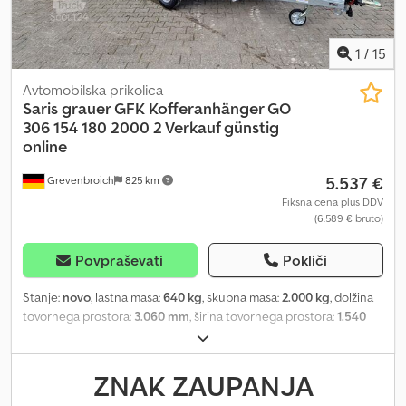
logotipi, zaščita blagovne znamke 07/26, št. artikla: 99LAT000013
1
/
15
Avtomobilska prikolica
Saris
grauer GFK Kofferanhänger GO
306 154 180 2000 2 Verkauf günstig
online
5.537 €
Grevenbroich
825 km
Fiksna cena plus DDV
(6.589 € bruto)
Povpraševati
Pokliči
Stanje:
novo
, lastna masa:
640 kg
, skupna masa:
2.000 kg
, dolžina
tovornega prostora:
3.060 mm
, širina tovornega prostora:
1.540
mm
, višina nakladalnega prostora:
1.800 mm
, Leto izdelave:
2025
,
ANHÄNGERWIRTZ, spletna trgovina, kjer lahko kupite svoj novi
prikolico, ponuja vrhunske znamke! več kot 850 novih prikolic na
ZNAK ZAUPANJA
zalogi več kot 130 rabljenih prikolic, ki so stalno v ponudbi