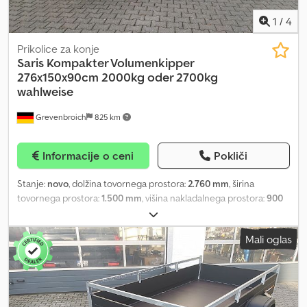
1
/
4
Prikolice za konje
Saris
Kompakter Volumenkipper
276x150x90cm 2000kg oder 2700kg
wahlweise
Grevenbroich
825 km
Informacije o ceni
Pokliči
Stanje:
novo
, dolžina tovornega prostora:
2.760 mm
, širina
tovornega prostora:
1.500 mm
, višina nakladalnega prostora:
900
mm
, nakup na spletu na trailer-shop.de Pri ANHÄNGERWIRTZ je na
voljo veliko modelov na spletu. Udobno in 24 ur na dan, 7 dni v
Mali oglas
tednu nakupujte na spletu. Prevzemite sami ali vam ga dostavimo
😊 Spletna trgovina za vaš novi prikolico, kjer najdete kakovostne
znamke! Crodpezl Htrofx Alyjf Na zalogi je več kot 850 novih
prikolic. Stalno na voljo več kot 130 rabljenih prikolic. Neobvezni
primer: Na voljo je veliko različic. SARIS KIPPER s stransko ograjo