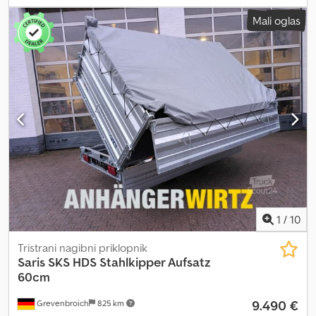
naročite v spletni trgovini ANHÄNGERWIRTZ SARIS PRIKOLICA
Mali oglas
DV135 MCALU PRO MP 255X133X150CM Z VISOKO POKRIVNO
PONJAVO ČRNA (S) 1350 KG ČRNA PONUDBA AKCIJA Crjdpfx
Alozrhdfjysf Zaprt prikolica DV135 McAlu Pro MP 255x133x45cm
1350kg, z zavoro, enoosna, prikolica z nizko nosilno konstrukcijo,
profilirane aluminijaste stranske plošče črne barve, odstranljiva
zadnja vrata s pritrdilnimi sponkami, jeklena ograja, izvlečni DIN
pritrdilni nosilec na stranski strani, opora s kolesom, vključno z
dodatno ponjavo črne barve in drogami... s nameščeno ponjavo iz
razstavnega salona, dokler zaloge trajajo! Črna tedenska akcija,
dokler zaloge trajajo. Izdelki na voljo samo pri spletnem nakupu!
Preureditev za hitrost 100 km/h + 199.
1
/
10
Tristrani nagibni priklopnik
Saris
SKS HDS Stahlkipper Aufsatz
60cm
9.490 €
Grevenbroich
825 km