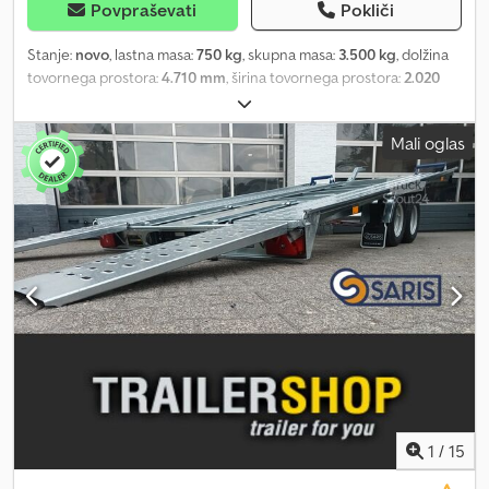
Povpraševati
Pokliči
Stanje:
novo
, lastna masa:
750 kg
, skupna masa:
3.500 kg
, dolžina
tovornega prostora:
4.710 mm
, širina tovornega prostora:
2.020
mm
, ANHÄNGERWIRTZ, vaše trgovina za nakup novih priklopnikov,
ponuja kakovostne izdelke priznanih znamk! Na zalogi imamo več
Mali oglas
kot 850 novih priklopnikov. Nenehno ponujamo več kot 130
rabljenih priklopnikov. Neobvezni primer: Novi priklopnik 2026
lahko naročite prek naše spletne trgovine in se dogovorite za
datum prevzema. Cedpfx Ajzr Hucslysrf Neobvezni primer: Saris
Cartrailer AT 471 202 3500 2 K, samonaključni, 471x202 cm, 3500 kg,
tandem, visokospečen, z nizkim podvozjem, 13-palčne pnevmatike.
Dodatne možnosti so na voljo ob prevzemu na kraju samem.
Termini za osebni obisk so mogoči le po predhodnem dogovoru v
času odpiralnega časa: ponedeljek – petek od 8.00 do 12.30 in od
14.00 do 18.00. sobota/nedelja: zaprto ali 24 ur na dan prek naše
spletne trgovine. Vsebina in slike so zaščitene z avtorskimi
pravicami – logotipi in blagovne znamke so zaščitene 08/26, št.
artikla: 99LAT000013.
1
/
15