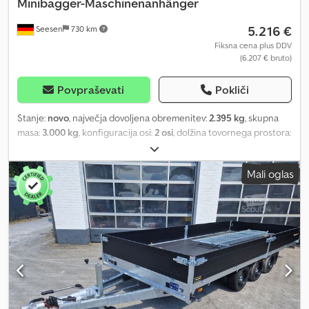
Minibagger-Maschinenanhänger
5.216 €
Seesen
730 km
Fiksna cena plus DDV
(6.207 € bruto)
Povpraševati
Pokliči
Stanje:
novo
, največja dovoljena obremenitev:
2.395 kg
, skupna
masa:
3.000 kg
, konfiguracija osi:
2 osi
, dolžina tovornega prostora:
3.060 mm
, širina tovornega prostora:
1.680 mm
, višina
nakladalnega prostora:
300 mm
, SARIS MAGNUM EXPLORER 300
Mali oglas
MINIBAGER, TRANSPORTNI PRIKOLICA ZA STROJE TEHNIČNE
PODATKE * Tip prikolice: Saris Magnum Explorer 300 Minibager *
Skupna masa: 3000 kg * Nosilnost: 2291 kg * Notranje mere: D: 306
cm, Š: 168 cm, V: 30 cm * Višina nakladalne platforme: pribl. 39 cm *
Talna obloga: aluminijasta, profilirana plošča * Pritrdilne točke: 12
povečanih, do 1000 daN obremenljivih pritrdilnih točk, vgrajenih v
profil spodnjega okvirja, in 10 varjenih mrežastih kavljev na zunanji
strani stranske stene, uporabljajo se tudi kot dodatne pritrdilne
točke * Stranske stene: jeklene * Okvir: jekleni okvir, v celoti
varjen in vroče pocinkan * Elektrika: 13-polna, 12 V Csdpfx Aljthlh