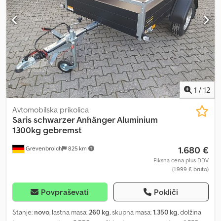
30x60 cm. Račun vključuje DDV in garancijo – prodajalec prikolic z
več kot 35-letno tradicijo. Naročila sprejemamo po telefonu med
našimi odpiralnimi časmi, od ponedeljka do petka, ali 24 ur na dan
v naši spletni trgovini na trailer-shop.de. Avtorske pravice – zaščita
blagovne znamke 26. 07. primer.
1
/
12
Avtomobilska prikolica
Saris
schwarzer Anhänger Aluminium
1300kg gebremst
1.680 €
Grevenbroich
825 km
Fiksna cena plus DDV
(1.999 € bruto)
Povpraševati
Pokliči
Stanje:
novo
, lastna masa:
260 kg
, skupna masa:
1.350 kg
, dolžina