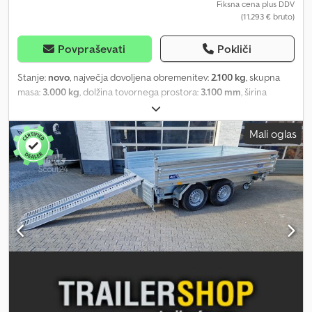
Fiksna cena plus DDV
(11.293 € bruto)
Povpraševati
Pokliči
Stanje:
novo
, največja dovoljena obremenitev:
2.100 kg
, skupna
masa:
3.000 kg
, dolžina tovornega prostora:
3.100 mm
, širina
tovornega prostora:
1.760 mm
, višina nakladalnega prostora:
400
mm
, Leto izdelave:
2025
, nakupujte na spletu in prihranite na
Mali oglas
trailer-shop Pri ANHÄNGERWIRTZ je na spletu na voljo veliko
modelov. Csdszrg Dkopfx Alyjrf Udobno in 24 ur na dan, 7 dni v
tednu nakupujte na spletu. Prevzemite sami ali izberite dostavo.
Spletna trgovina za vaš novi prikolico ponuja vrhunske znamke! Na
zalogi je več kot 850 novih prikolic. Stalno na voljo je več kot 130
rabljenih prikolic. Neobvezni primer: naročite ali prevzemite
prikolico iz naše razstavne sobe. Saris kiper 3 SKS 310 176, 40 cm
jeklene stene, HD, električna rezervna črpalka, aluminijaste rampe,
opore, 3000 kg, 100 km/h. Tristranski kiper, serija heavy duty,
jeklena podlaga, 310 176, 3000, 2 HDS E, 310x176x40 cm. 3000 kg,
tandem podvozje za prevoz tovora z vzmetenjem, primerno za 100
km/h, z V-vlečno kljuko, 40 cm jeklene stene, pocinkane, z
zaklepom, nihajna zadnja vrata, električno hidravlično kiper,