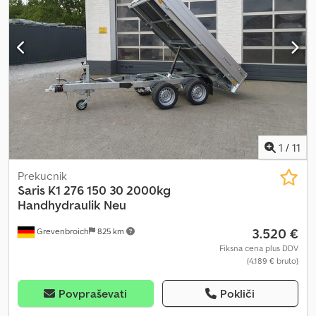
AT 471 202 3500 2 K, prikolica s samonaključnim mehanizmom, 471
x 202 cm, 3500 kg, tandem, visoka nosilnost, nizko podvozje,
pnevmatike 13". Na voljo so dodatne možnosti ob prevzemu na
našem poslovalnici. Termini za osebni obisk so možni le po
predhodnem dogovoru v času delovnega časa: ponedeljek –
petek, od 8.00 do 12.30 in od 14.00 do 18.00. Ob sobotah in
nedeljah smo zaprti. Lahko nas kontaktirate tudi 24 ur na dan prek
naše spletne trgovine. Vsebina in slike so zaščitene z avtorskimi
pravicami – logotipi so zaščiteni. 07/26, št. artikla.
1
/
11
Prekucnik
Saris
K1 276 150 30 2000kg
Handhydraulik Neu
3.520 €
Grevenbroich
825 km
Fiksna cena plus DDV
(4.189 € bruto)
Povpraševati
Pokliči