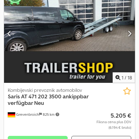
1
/
18
Kombijevski prevoznik avtomobilov
Saris
AT 471 202 3500 ankippbar
verfügbar Neu
5.205 €
Grevenbroich
825 km
Fiksna cena plus DDV
(6.194 € bruto)