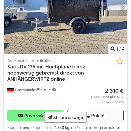
1
/
4
Avtomobilska prikolica
Saris
DV 135 mit Hochplane black
hochwertig gebremst direkt von
ANHÄNGERWIRTZ online
2.310 €
Grevenbroich
825 km
Fiksna cena plus DDV
(2.749 € bruto)
Povpraševati
Pokliči
Shrani iskanje
Stanje:
novo
, skupna masa:
1.350 kg
, dolžina tovornega prostora: