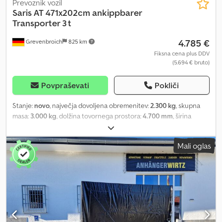
Prevoznik vozil
Saris
AT 471x202cm ankippbarer
Transporter 3 t
4.785 €
Grevenbroich
825 km
Fiksna cena plus DDV
(5.694 € bruto)
Povpraševati
Pokliči
Stanje:
novo
, največja dovoljena obremenitev:
2.300 kg
, skupna
masa:
3.000 kg
, dolžina tovornega prostora:
4.700 mm
, širina
tovornega prostora:
2.020 mm
, velikost pnevmatike:
10"
, Leto
izdelave:
2026
, ANHÄNGERWIRTZ, vaša trgovina za nakup prikolice,
Mali oglas
ponuja kakovostne prikolice priznanih proizvajalcev! Na zalogi
imamo več kot 850 novih prikolic. Stalno imamo v ponudbi več kot
130 rabljenih prikolic. Neobvezni primer: Novo 2026 – naročite zdaj
v naši spletni trgovini in se dogovorite za prevzem. Neobvezni
primer: Saris Cartrailer AT 471 202 3000 2 K easyload,
samonakladalna prikolica, 471x202 cm, 3000 kg, tandem, visoka, z
nizkim podvozijem, 10-palčne pnevmatike, AL-KO, V-oblika vlečne
palice, perforirane voziščne tirnice po VDI 2700 8.1, nastavljivi opori