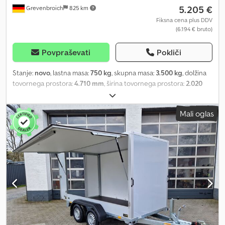
5.205 €
Grevenbroich
825 km
Fiksna cena plus DDV
(6.194 € bruto)
Povpraševati
Pokliči
Stanje:
novo
, lastna masa:
750 kg
, skupna masa:
3.500 kg
, dolžina
tovornega prostora:
4.710 mm
, širina tovornega prostora:
2.020
mm
, ANHÄNGERWIRTZ, vaše trgovina za nakup novega prikolice,
ponuja kakovostne prikolice priznanih znamk! več kot 850 novih
Mali oglas
prikolic na zalogi več kot 130 rabljenih prikolic stalno v ponudbi
neobvezni primer: Novo 2026, naročite zdaj preko naše spletne
trgovine in se dogovorite za termin prevzema. Codpfx Aezl Htfjlyjrf
neobvezni primer: Saris Cartrailer AT 471 202 3500 2 K, prikolica za
prevoz, ki se lahko nagiba, 471 x 202 cm, 3500 kg, tandem, visoka
nosilnost, nizko podvozje, 13-palčna pnevmatika. Na voljo so
dodatne možnosti ob prevzemu na licu mestu. Termini za obisk so
možni le po predhodnem dogovoru v času odpiralnega časa:
ponedeljek - petek od 8.00 do 12.30 in od 14.00 do 18.00
sobota/nedelja zaprto ali 24 ur na dan preko naše spletne
trgovine. Vsebina in slike so zaščitene z avtorskimi pravicami -