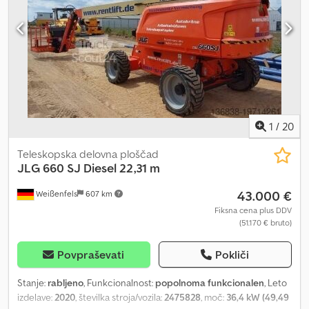
Š x V): 10,15 m x 2,42 m x 2,54 m Stranski doseg: 13,54 m Dsdpfszrk S
Sox Apcskr Kotni obrat: 400° Nosilnost: 230 kg Dolžina roke košare:
1,24 m Hitrost vožnje: 4,8 km/h Teža: 7.350 kg Največji naklon: 30 %
Deluje, splošne sledi uporabe.
1
/
20
Teleskopska delovna ploščad
JLG
660 SJ Diesel 22,31 m
43.000 €
Weißenfels
607 km
Fiksna cena plus DDV
(51.170 € bruto)
Povpraševati
Pokliči
Stanje:
rabljeno
, Funkcionalnost:
popolnoma funkcionalen
, Leto
izdelave:
2020
, številka stroja/vozila:
2475828
, moč:
36,4 kW (49,49