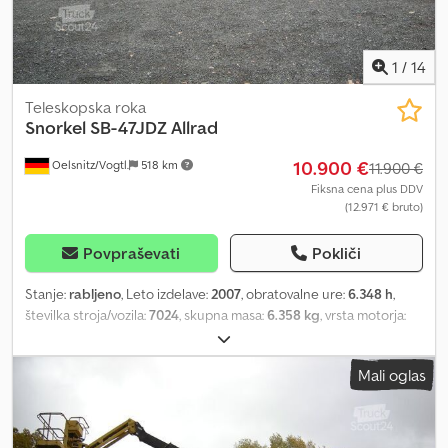
1
/
14
Teleskopska roka
Snorkel
SB-47JDZ Allrad
10.900 €
Oelsnitz/Vogtl.
518 km
11.900 €
Fiksna cena plus DDV
(12.971 € bruto)
Povpraševati
Pokliči
Stanje:
rabljeno
, Leto izdelave:
2007
, obratovalne ure:
6.348 h
,
številka stroja/vozila:
7024
, skupna masa:
6.358 kg
, vrsta motorja:
dizel, proizvajalec: Snorkel Dksdpfx Ajzb Ti Hspcsr
Mali oglas