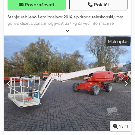
Povpraševati
Pokliči
Stanje:
rabljeno
, Leto izdelave:
2014
, tip droga:
teleskopski
, vrsta
goriva:
dizel
, Dvižna zmogljivost: 227 kg Za več informacij se
obrnite na Center za rabljeno opremo. Dksdpfx Apjzfnpzjcer
Mali oglas
1
/
11