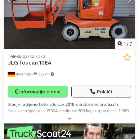
1
/
7
Teleskopska roka
JLG
Toucan 10EA
Aidenbach
306 km
Informacije o ceni
Pokliči
Stanje:
rabljeno
, Leto izdelave:
2018
, obratovalne ure:
522 h
,
številka stroja/vozila:
15304
, nosilnost:
200 kg
, skupna masa:
2.980
kg
, gradbena višina:
2.000 mm
, največja širina izdelka:
990 mm
,
delovna višina:
10.150 mm
, tip motorja: električni, proizvajalec: JLG
Dsdpfx Ajzc Tldjpcekr