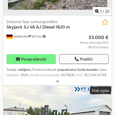
1
/
20
Delovne faze samozaposlitev.
Skyjack
SJ 46 AJ Diesel 16,10 m
33.000 €
Weißenfels
607 km
Fiksna cena plus DDV
(39.270 € bruto)
Povpraševati
Pokliči
Stanje:
rabljeno
, Funkcionalnost:
popolnoma funkcionalen
, Leto
izdelave:
2020
, številka stroja/vozila:
2473628
, moč:
35,3 kW (47,99
KM)
, nosilnost:
227 kg
, tip droga:
teleskopski
, dvižna višina:
14.100
mm
, dolžina platforme:
1.830 mm
, širina platforme:
760 mm
,
Mali oglas
skupna masa:
6.500 kg
, transportna dolžina:
6.500 mm
,
transportna širina:
2.290 mm
, transportna višina:
2.070 mm
, vrsta
goriva:
dizel
, velikost pnevmatike:
12 x 16,5
, barva:
rdeča
, Oprema:
UVV varnostni pregled, pogon na vsa štiri kolesa, zapora
diferenciala
, Tehnični podatki: Leto izdelave: 2020 Delovna višina: