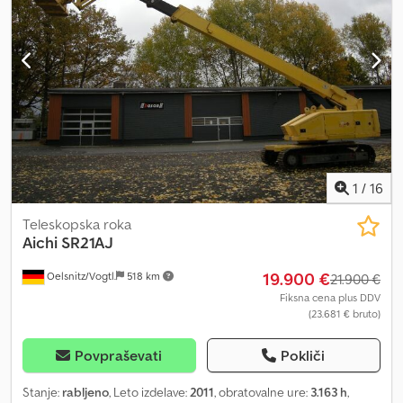
1
/
16
Teleskopska roka
Aichi
SR21AJ
19.900 €
Oelsnitz/Vogtl.
518 km
21.900 €
Fiksna cena plus DDV
(23.681 € bruto)
Povpraševati
Pokliči
Stanje:
rabljeno
, Leto izdelave:
2011
, obratovalne ure:
3.163 h
,