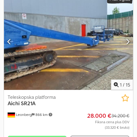
Horizontalni doseg: 7,65 m Teža: 7.400 kg
1
/
15
Teleskopska platforma
Aichi
SR21A
28.000 €
Leonberg
866 km
34.200 €
Fiksna cena plus DDV
(33.320 € bruto)