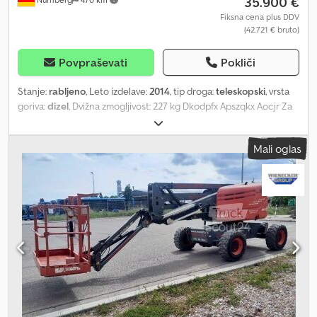
35.900 €
Fiksna cena plus DDV
(42.721 € bruto)
Povpraševati
Pokliči
Stanje:
rabljeno
, Leto izdelave:
2014
, tip droga:
teleskopski
, vrsta
goriva:
dizel
, Dvižna zmogljivost: 227 kg Dkodpfx Apszqkx Aocjr Za
več informacij se obrnite na Center za rabljeno opremo.
Mali oglas