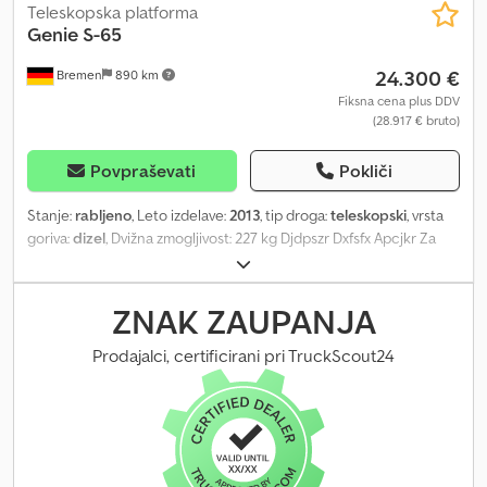
Teleskopska platforma
Genie
S-65
24.300 €
Bremen
890 km
Fiksna cena plus DDV
(28.917 € bruto)
Povpraševati
Pokliči
Stanje:
rabljeno
, Leto izdelave:
2013
, tip droga:
teleskopski
, vrsta
goriva:
dizel
, Dvižna zmogljivost: 227 kg Djdpszr Dxfsfx Apcjkr Za
več informacij se obrnite na Center za rabljeno opremo.
ZNAK ZAUPANJA
Prodajalci, certificirani pri TruckScout24