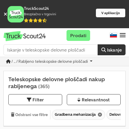
TruckScout24
V aplikacijo
Brezplačno v trgovini
Prodati
Iskanje
/ ... / Rabljeno teleskopske delovne ploščadi
Teleskopske delovne ploščadi nakup
rabljenega
(365)
Filter
Relevantnost
Gradbena mehanizacija
Delovne pl
Odstrani vse filtre