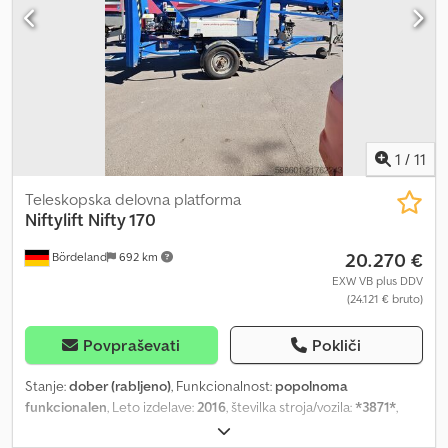
(D x Š x V): 11,63 m x 2,49 m x 2,67 m Dolžina roke košare: 1,68 m
Nosilnost: 227 kg Skupna masa: 16.965 kg Pogon: Diesel 55 kW
Vzpenjalna sposobnost: 45 % Zasuk ploščadi: 170° Vožna hitrost:
4,8 km/h Obseg zasuka: 360° Zasuk ploščadi: 170° Notranji
obračalni radij: 3,05 m Zunanji obračalni radij: 6,22 m Terenske
peneče pnevmatike Pogon na vsa štiri kolesa, zapora diferenciala,
senzorji preobremenitve, UVV, popolnoma delujoče, običajne sledi
uporabe
1
/
11
Teleskopska delovna platforma
Niftylift
Nifty 170
20.270 €
Bördeland
692 km
EXW VB plus DDV
(24.121 € bruto)
Povpraševati
Pokliči
Stanje:
dober (rabljeno)
, Funkcionalnost:
popolnoma
funkcionalen
, Leto izdelave:
2016
, številka stroja/vozila:
*3871*
,
dvižna višina:
17.000 mm
, skupna masa:
2.200 kg
, lastna masa:
2.200