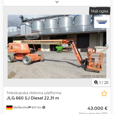
KM)
, dolžina platforme:
1.830 mm
, širina platforme:
910 mm
,
skupna masa:
13.150 kg
, transportna dolžina:
10.880 mm
,
Mali oglas
transportna širina:
2.490 mm
, transportna višina:
2.570 mm
, vrsta
goriva:
dizel
, barva:
oranžna
, Oprema:
UVV varnostni pregled
,
Technical Data Dksdpfxjw Hyhzo Apcjr Year of manufacture: 2020
Engine: Diesel, 36.4 kW Working height: 22.31 m Platform height:
20.31 m Lateral outreach: 17.30 m Slew range: 360° Platform
dimensions (L x W): 1.83 m x 0.91 m Overall dimensions (L x W x H):
10.88 m x 2.49 m x 2.57 m Travel speed: 6.8 km/h Max. load capacity:
230 kg Max. climbing ability: 30° (4x2x2) Max. climbing ability: 45°
(4x4x2) Weight: 13,150 kg Fully functional, normal signs of use
1
/
20
Teleskopska delovna platforma
JLG
660 SJ Diesel 22,31 m
43.000 €
Weißenfels
607 km
Fiksna cena plus DDV