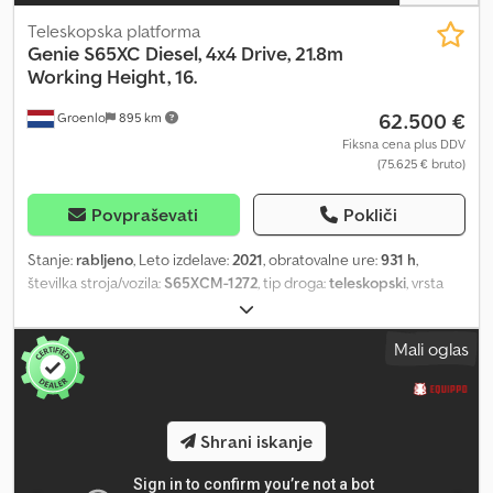
Teleskopska platforma
Genie
S65XC Diesel, 4x4 Drive, 21.8m
Working Height, 16.
62.500 €
Groenlo
895 km
Fiksna cena plus DDV
(75.625 € bruto)
Povpraševati
Pokliči
Stanje:
rabljeno
, Leto izdelave:
2021
, obratovalne ure:
931 h
,
številka stroja/vozila:
S65XCM-1272
, tip droga:
teleskopski
, vrsta
goriva:
dizel
, Lastna teža: 454 kg Dvižna kapaciteta: 454 kg Delovna
višina: 2.200 cm Dimenzije tovornega prostora: 976 x 249 x 281 cm
Mali oglas
Stanje prednjih pnevmatik: 80 Dsdpfx Ajwwgigopcekr Stanje
zadnjih pnevmatik: 80 Maks. horizontalni doseg: 1.650 m Za
dodatne informacije se obrnite na PFEIFER GROUP.
Shrani iskanje