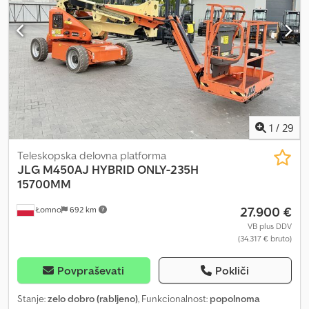
16,10 m Višina platforme: 14,10 m Mere platforme (DxŠ): 1,83 x 0,76 m
Dolžina košare: 1,52 m Vrtenje košare: 170° Območje vrtenja: 360°
Stranski doseg: 7,54 m Nosilnost: 227 kg Skupna teža: 6500 kg
Vzpon: 45 % Pogon: Diesel 35,8 kW/48 KM Vrtenje platforme: 170°
Dksdpfx Apeu Atthecjr Pene polnjene terenske pnevmatike
Pogon na vsa kolesa, zapora diferenciala, senzorji
preobremenitve, popolnoma funkcionalno, običajni znaki uporabe
1
/
29
Teleskopska delovna platforma
JLG
M450AJ HYBRID ONLY-235H
15700MM
27.900 €
Łomno
692 km
VB plus DDV
(34.317 € bruto)
Povpraševati
Pokliči
Stanje:
zelo dobro (rabljeno)
, Funkcionalnost:
popolnoma