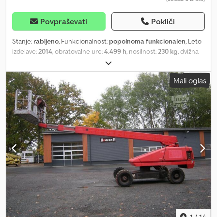
Povpraševati
Pokliči
Stanje:
rabljeno
, Funkcionalnost:
popolnoma funkcionalen
, Leto
izdelave:
2014
, obratovalne ure:
4.499 h
, nosilnost:
230 kg
, dvižna
višina:
25.600 mm
, skupna masa:
15.950 kg
, vrsta goriva:
dizel
,
stanje pnevmatik:
80 odstotek
, stanje pogona:
80 odstotek
, barva:
Mali oglas
rdeča
, Oprema:
pogon na vsa štiri kolesa
, Haulotte HA260PX –
25,6 m – 4x4x4 Leto izdelave: 2014 Delovne ure: 4499 Gorivo: dizel
Tip: členasta dvižna platforma Kategorija: delovna platforma Višina
delovanja: 25,6 m Doseg: 16,2 m Nosilnost: 230 kg Teža: 15950 kg
Transportne dimenzije: 9,5 m x 2,38 m x 2,67 m Na zalogi Oprema:
štirikolesni pogon (4x4x4), štirikolesni pogon, štirikolesno
krmiljenje, vrtljiva košara, navpično vrtenje do 140° Dedoztay Ispfx
Apcskr Opis: Haulotte HA260PX 4x4x4, členasta dvižna platforma!
Takoj pripravljena za uporabo. Stroj je v dobrem stanju. Če imate
kakšna vprašanja o tem stroju, mi pišite na e-pošto. Govorimo: -
angleščino - nemščino - madžarščino
1
/
14