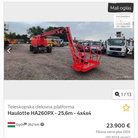
Mali oglas
1
/
13
Teleskopska delovna platforma
Haulotte
HA260PX - 25,6m - 4x4x4
23.900 €
Győr
262 km
Fiksna cena plus DDV
(30.353 € bruto)