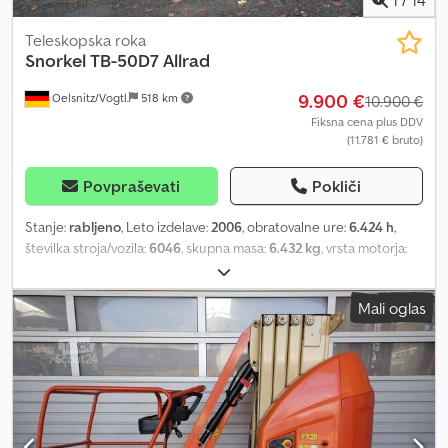
Teleskopska roka
Snorkel
TB-50D7 Allrad
9.900 €
Oelsnitz/Vogtl.
518 km
10.900 €
Fiksna cena plus DDV
(11.781 € bruto)
Povpraševati
Pokliči
Stanje:
rabljeno
, Leto izdelave:
2006
, obratovalne ure:
6.424 h
,
številka stroja/vozila:
6046
, skupna masa:
6.432 kg
, vrsta motorja:
dizel, proizvajalec: Snorkel Dedpfozb Timsx Apcskr
Mali oglas