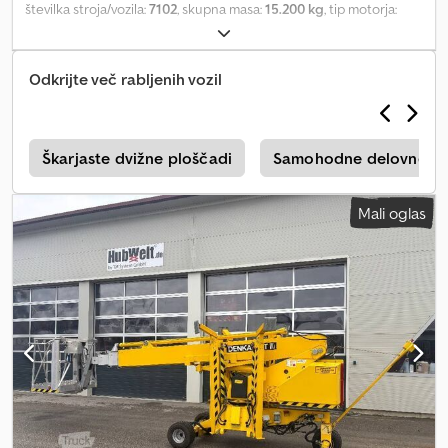
številka stroja/vozila:
7102
, skupna masa:
15.200 kg
, tip motorja:
diesel, proizvajalec: Aichi Dedpfx Aszb Ti Tspcokr
Odkrijte več rabljenih vozil
.
Škarjaste dvižne ploščadi
Samohodne delovne pl
Mali oglas