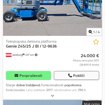
1
/
4
Teleskopska delovna platforma
Genie
Z45/25 J BI / 12-9636
24.000 €
Salzburg
237 km
Fiksna cena plus DDV
(28.800 € bruto)
Povpraševati
Pokliči
Stanje:
dober (rabljeno)
, Funkcionalnost:
popolnoma
funkcionalen
, Leto izdelave:
2017
, obratovalne ure:
296 h
,
nosilnost:
227 kg
, lastna masa:
227 kg
, Proizvajalec: Genie Tip:
Z45/25 J BI Dedpjzkunzefx Apcekr Letnik: 2017 Kapaciteta: 227 kg
Mali oglas
Delovne ure: 296 h Delovna višina: 15,94 m Višina platforme: 13,94 m