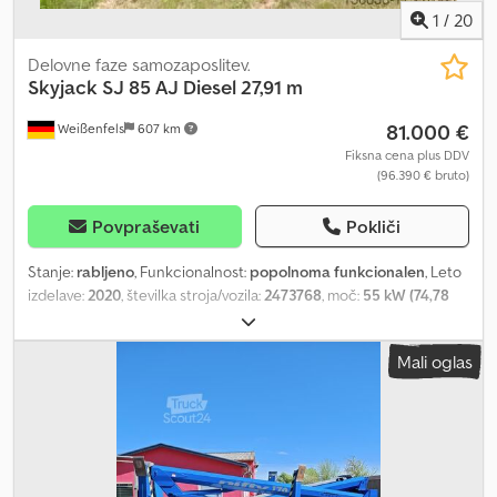
1
/
20
Delovne faze samozaposlitev.
Skyjack
SJ 85 AJ Diesel 27,91 m
81.000 €
Weißenfels
607 km
Fiksna cena plus DDV
(96.390 € bruto)
Povpraševati
Pokliči
Stanje:
rabljeno
, Funkcionalnost:
popolnoma funkcionalen
, Leto
izdelave:
2020
, številka stroja/vozila:
2473768
, moč:
55 kW (74,78
KM)
, nosilnost:
227 kg
, tip droga:
teleskopski
, dvižna višina:
25.910
mm
, skupna masa:
16.965 kg
, transportna dolžina:
10.030 mm
,
Mali oglas
transportna širina:
2.490 mm
, transportna višina:
2.670 mm
, vrsta
goriva:
dizel
, velikost pnevmatike:
18-625
, barva:
rdeča
, Oprema:
UVV varnostni pregled, pogon na vsa štiri kolesa, zapora
diferenciala
, Tehnični podatki: Dkedpeu Dh I Nofx Apcer Letnik:
2020 Motor: Diesel 55 kW Delovna višina: 27,91 m Višina delovne
ploščadi: 25,91 m Mere ploščadi (D x Š): 1,83 x 0,91 m Skupne mere