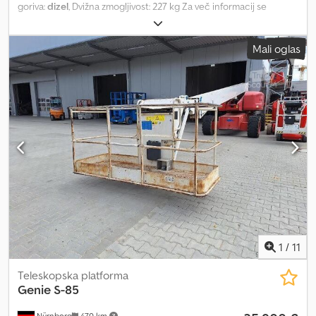
goriva:
dizel
, Dvižna zmogljivost: 227 kg Za več informacij se
obrnite na Center za rabljeno opremo. Dkedpfjzf Aanox Apcjr
Mali oglas
1
/
11
Teleskopska platforma
Genie
S-85
Nürnberg
470 km