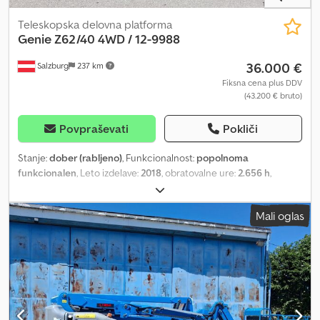
Teleskopska delovna platforma
Genie
Z62/40 4WD / 12-9988
36.000 €
Salzburg
237 km
Fiksna cena plus DDV
(43.200 € bruto)
Povpraševati
Pokliči
Stanje:
dober (rabljeno)
, Funkcionalnost:
popolnoma
funkcionalen
, Leto izdelave:
2018
, obratovalne ure:
2.656 h
,
nosilnost:
227 kg
, Proizvajalec: Genie Tip: Z62/40 4WD Leto
izdelave: 2018 Dkedpezkuq Nefx Apcer Kapaciteta: 227 kg Število
Mali oglas
ur: 2.656 h Delovna višina: 20,87 m Višina platforme: 18,87 m
Maksimalni horizontalni doseg: 12,42 m Teža: 10.281 kg