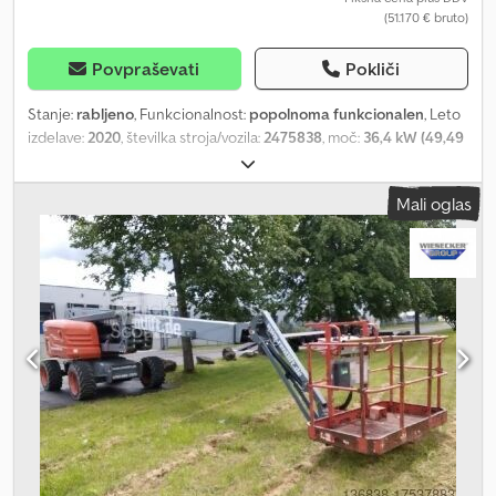
(51.170 € bruto)
Povpraševati
Pokliči
Stanje:
rabljeno
, Funkcionalnost:
popolnoma funkcionalen
, Leto
izdelave:
2020
, številka stroja/vozila:
2475838
, moč:
36,4 kW (49,49
KM)
, nosilnost:
230 kg
, dolžina platforme:
1.830 mm
, širina
platforme:
910 mm
, skupna masa:
13.150 kg
, transportna dolžina:
Mali oglas
10.880 mm
, transportna širina:
2.490 mm
, transportna višina:
2.570
mm
, vrsta goriva:
dizel
, barva:
oranžna
, Oprema:
UVV varnostni
pregled
, Technical Data Year of manufacture: 2020 Engine:
Diesel, 36.4 kW Working height: 22.31 m Platform height: 20.31 m
Lateral outreach: 17.30 m Slew range: 360° Platform dimensions (L
x W): 1.83 m x 0.91 m Overall dimensions (L x W x H): 10.88 m x 2.49 m
x 2.57 m Travel speed: 6.8 km/h Max. load capacity: 230 kg Max.
climbing ability: 30° (4x2x2) Max. climbing ability: 45° (4x4x2) Dodpfx
Apezrk Ndecokr Weight: 13,150 kg Fully functional, normal signs of
use