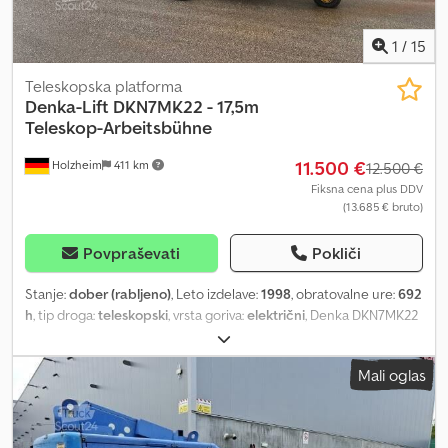
1
/
15
Teleskopska platforma
Denka-Lift
DKN7MK22 - 17,5m
Teleskop-Arbeitsbühne
11.500 €
Holzheim
411 km
12.500 €
Fiksna cena plus DDV
(13.685 € bruto)
Povpraševati
Pokliči
Stanje:
dober (rabljeno)
, Leto izdelave:
1998
, obratovalne ure:
692
h
, tip droga:
teleskopski
, vrsta goriva:
električni
, Denka DKN7MK22
– Telescopic Work Platform with 17.50 m Working Height With
hydraulic drive – operable like a pallet jack and hydraulic
Mali oglas
outriggers Manufacturer: Denka Model: DKN7MK22 Year of
manufacture: 1998 Batteries: NEW Operating hours (read-off): 692
hours Own weight: approx. 2,000 kg Working height: approx. 17.50
m Platform height: 15.50 m Lateral outreach: max. 10 m Load