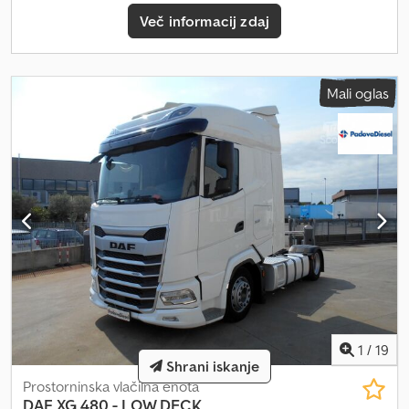
Več informacij zdaj
Mali oglas
1
/
19
Shrani iskanje
Prostorninska vlačilna enota
DAF
XG 480 - LOW DECK