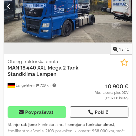
morske luke. Okvara motorja!!!! Motor deluje, a ima visok tlak v
ohišju ročične gredi. Nalaganje možno.
1
/
10
Obseg traktorska enota
MAN
18.440 XXL Mega 2 Tank
Standklima Lampen
10.900 €
Langelsheim
728 km
Fiksna cena plus DDV
(12.971 € bruto)
Povpraševati
Pokliči
Stanje:
rabljeno
, Funkcionalnost:
omejena funkcionalnost
,
številka stroja/vozila:
2103
, prevoženi kilometri:
968.000 km
, moč: