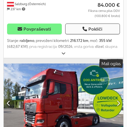
84.000 €
Salzburg (Österreich)
237 km
Fiksna cena plus DDV
(100.800 € bruto)
Povpraševati
Pokliči
Stanje:
rabljeno
, prevoženi kilometri:
216.172 km
, moč:
355 kW
(482,67 KM)
, prva registracija:
09/2024
, vrsta goriva:
dizel
, skupna
masa:
18.000 kg
, konfiguracija osi:
2 osi
, zavore:
retarder
, vrsta
prenosa:
samodejen
, Oprema:
ABS, filter saj, klimatska naprava,
Mali oglas
parkirni grelec
, Euro 6, nizka raven hrupa, popolna zračna vzmet,
zapora diferenciala, ZF TraXon menjalnik 12, kabina XG,
zračno/fiksno vzmeteno voznikovo sedež levo, vrtljivi spoj desno.
Kino+miza, zaščita pred soncem, LED žarometi, strešna okna,
meglenke, zadnje luči z LED, električno nastavljiva ogledala,
spojler na strehi, blatniki (stranski), klima/avtomat, dodatni grelec,
vgrajena dodatna klima, hladilna omara, nizka šasija, aluminijasta
rezervoarja 720 + 400 l, protiblokirni sistem, elektronski zavorni
sistem, kolutne zavore, ZF Dkjdpfx Agezq Nmfouor Intarder,
tempomat ACC, sistem za opozarjanje pri menjavi voznega pasu,
sedelna sklopka z dvigalom.