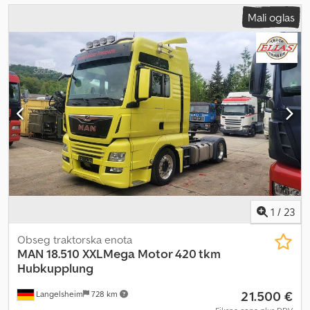
Mali oglas
1
/
23
Obseg traktorska enota
MAN
18.510 XXLMega Motor 420 tkm
Hubkupplung
21.500 €
Langelsheim
728 km