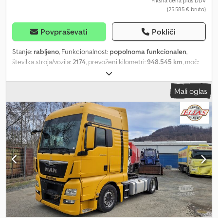
Fiksna cena plus DDV
(25.585 € bruto)
Povpraševati
Pokliči
Stanje:
rabljeno
, Funkcionalnost:
popolnoma funkcionalen
,
številka stroja/vozila:
2174
, prevoženi kilometri:
948.545 km
, moč:
375 kW (509,86 KM)
, prva registracija:
10/2019
, vrsta goriva:
dizel
,
lastna masa:
8.290 kg
, skupna masa:
18.600 kg
, velikost
Mali oglas
pnevmatike:
295/60(22.5
, konfiguracija osi:
4x2
, medosna razdalja:
3.600 mm
, naslednji pregled (TÜV):
10/2026
, gorivo:
dizel
,
kapaciteta rezervoarja za gorivo:
960 l
, zavore:
intarder
, barva:
rumena
, voznikova kabina:
spalna kabina
, vrsta prenosa:
samodejen
, emisijski razred:
euro6d
, vzmetenje:
zrak
, število
postelj:
2
, Leto izdelave:
2019
, Oprema:
ABS, AdBlue, Bluetooth,
EBS (Elektronski zavorni sistem), Tahograf, USB priključek,
asistent za ohranjanje voznega pasu, centralno zaklepanje,
dodatne luči, drugi rezervoar za gorivo, električno nastavljivo
ogledalo, električno upravljanje oken, elektronski program
stabilnosti (ESP), filter saj, greljenje sedeža, hladilnik, klimatska
naprava, meglenke, nadzor oprijema, navigacijski sistem, nizka
raven hrupa, parkirna klimatska naprava, parkirni grelec,