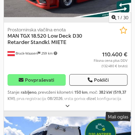
1
/
30
Prostorninska vlačilna enota
MAN
TGX 18.520 Low Deck D30
Retarder Standkl. MIETE
110.400 €
Bruck-Waasen
259 km
Fiksna cena plus DDV
(132.480 € bruto)
Povpraševati
Pokliči
Stanje:
rabljeno
, prevoženi kilometri:
150 km
, moč:
382 kW (519,37
KM)
, prva registracija:
08/2026
, vrsta goriva:
dizel
, konfiguracija
osi:
2 osi
, zavore:
retarder
, barva:
rdeča
, vrsta prenosa:
samodejen
,
emisijski razred:
Euro 6
, Oprema:
ABS, klimatska naprava,
Mali oglas
navigacijski sistem, parkirni grelec
, MAN TGX 18.520 Nizka šasija
D30 Retarder Stacionarna klima LED-luči NAVI Kompletni
aerodinamični paket Aluminijasta platišča Polno zračno