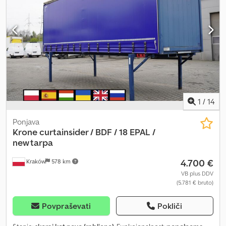
Namen: Transport blaga Za dodatne informacije se obrnite na ATS
Norway.
1
/
14
Ponjava
Krone
curtainsider / BDF / 18 EPAL /
new tarpa
4.700 €
Kraków
578 km
VB plus DDV
(5.781 € bruto)
Povpraševati
Pokliči