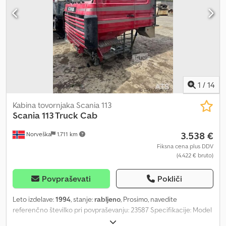
1
/
14
Kabina tovornjaka Scania 113
Scania
113 Truck Cab
3.538 €
Norveška
1.711 km
Fiksna cena plus DDV
(4.422 € bruto)
Povpraševati
Pokliči
Leto izdelave:
1994
, stanje:
rabljeno
, Prosimo, navedite
referenčno številko pri povpraševanju: 23587 Specifikacije: Model
cca 1994 Pripravljeno za dobavo Lastna teža: 123 Model: 113 Hytte