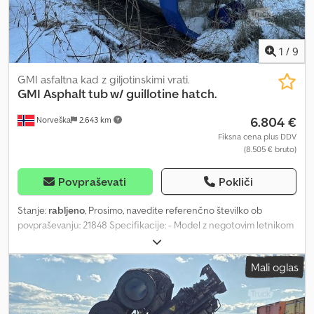
1
/
9
GMI asfaltna kad z giljotinskimi vrati.
GMI Asphalt tub w/ guillotine hatch.
6.804 €
Norveška
2.643 km
Fiksna cena plus DDV
(8.505 € bruto)
Povpraševati
Pokliči
Stanje:
rabljeno
, Prosimo, navedite referenčno številko ob
povpraševanju: 21848 Specifikacije: - Model z negotovim letnikom
Lastnik navaja, da je bil v uporabi tri sezone. - Naletel sem na
Mercedes 3355 z medosno razdaljo 330 cm. - Jeklenka na motorni
Mali oglas
kapuci je treba zamenjati. - Dvojno izolirana padajoča vrata -
Odobreno s strani okrožne uprave - Vrhunska cev ni vključena v
dobavo = Dodatne informacije = Novo: Ne Namen uporabe: Prevoz
blaga Za več informacij kontaktirajte ATS Norway. Dedpfx