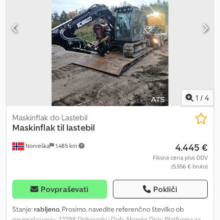
dolžina: 781 cm Dolžina med zaklepi: 580 cm Dolžina od spredaj do
sprednjega zaklepa: 100 cm Dolžina od zadnjega zaklepa do vrat:
100 cm Notranje dimenzije: Dolžina: 772 cm Širina: 247 cm Višina:
304 cm Kapaciteta: 19 EPAL Odlično stanje.
1
/
4
Maskinflak do Lastebil
Maskinflak til lastebil
4.445 €
Norveška
1.485 km
Fiksna cena plus DDV
(5.556 € bruto)
Povpraševati
Pokliči
Stanje:
rabljeno
, Prosimo, navedite referenčno številko ob
povpraševanju: 22798 Djdpezqku Defx Abgokr Opis: Platforma za