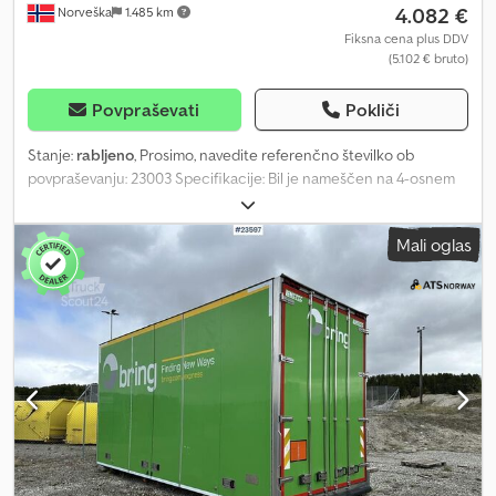
4.082 €
Norveška
1.485 km
Fiksna cena plus DDV
(5.102 € bruto)
Povpraševati
Pokliči
Stanje:
rabljeno
, Prosimo, navedite referenčno številko ob
povpraševanju: 23003 Specifikacije: Bil je nameščen na 4-osnem
vozilu z nosilcem za kavelj Pribl. 40 m³ Nadgradnja zabojnika (glej
slike) Dksdpszqktyjfx Abgjr Takojšnja dobava Lastna teža: 11 Model:
Mali oglas
Kaveljni zabojnik za 4-osno kaveljno vozilo = Dodatne informacije =
Novo: Ne Namen uporabe: Prevoz blaga Za več informacij
kontaktirajte ATS Norway.