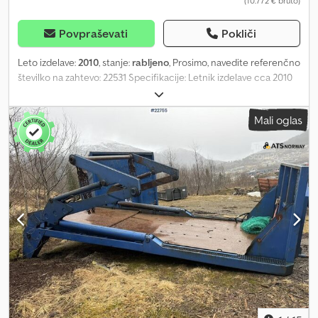
(10.772 € bruto)
Povpraševati
Pokliči
Leto izdelave:
2010
, stanje:
rabljeno
, Prosimo, navedite referenčno
številko na zahtevo: 22531 Specifikacije: Letnik izdelave cca 2010
Bilo nameščeno na 3-osnem tovornjaku Pribl. prostornina 13 m³
(po navedbah lastnika) Hidravlična ponjava Takoj na voljo za
Mali oglas
dostavo Lastna teža: 11 Model: Pribl. 2010 asfaltna kesonska
nadgradnja s hidravlično ponjavo. = Dodatne informacije =
Dodjzqknwopfx Abgjkr Namen uporabe: Prevoz blaga Za več
informacij se obrnite na ATS Norway.