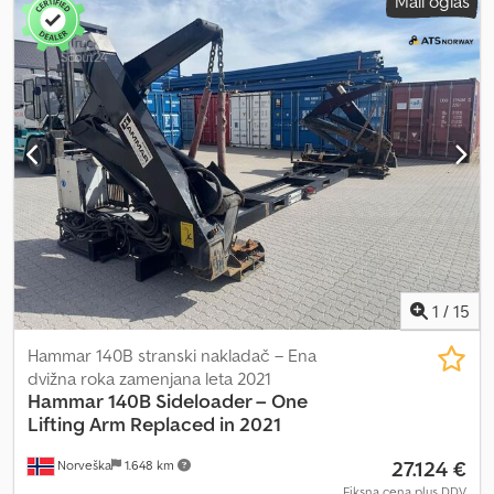
Mali oglas
1
/
15
Hammar 140B stranski nakladač – Ena
dvižna roka zamenjana leta 2021
Hammar
140B Sideloader – One
Lifting Arm Replaced in 2021
27.124 €
Norveška
1.648 km
Fiksna cena plus DDV