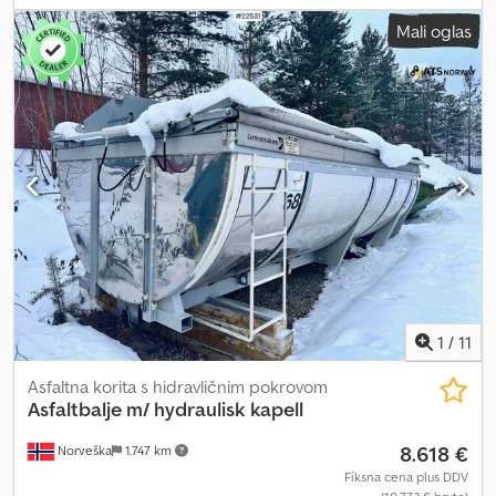
= Dodatne informacije = Namen uporabe: Prevoz blaga Dodpfjzqk
Mali oglas
Epex Abgekr Za več informacij se obrnite na ATS Norway.
1
/
11
Asfaltna korita s hidravličnim pokrovom
Asfaltbalje m/ hydraulisk kapell
8.618 €
Norveška
1.747 km
Fiksna cena plus DDV