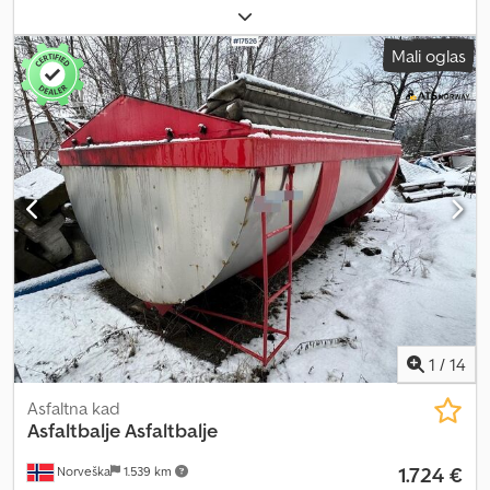
2024 Delovna širina: 3,7 m Električni cestni ventil Teža: 1235 kg
Pozicijske luči Takoj na voljo Dsdpfxjzqkm To Abgskr = Dodatne
Mali oglas
informacije = Novo: Ne Namen uporabe: Prevoz blaga Serijska
številka: 19xxxx Za več informacij kontaktirajte ATS Norway.
1
/
14
Asfaltna kad
Asfaltbalje Asfaltbalje
1.724 €
Norveška
1.539 km