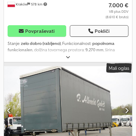
7.000 €
Kraków
578 km
VB plus DDV
(8.610 € bruto)
Povpraševati
Pokliči
Stanje:
zelo dobro (rabljeno)
, Funkcionalnost:
popolnoma
funkcionalen
, dolžina tovornega prostora:
9.270 mm
, širina
tovornega prostora:
2.480 mm
, višina nakladalnega prostora:
2.800 mm
, Leto izdelave:
2020
, Drsna ceradna nadgradnja
Mali oglas
Marmont / 23 EPAL Leto 2020 Dkodezmv Nfjpfx Abger Razdalja
med okvirji: 86 cm Dolžina: 927 cm Širina: 248 cm Višina: 280 cm
Kapaciteta: 23 EPAL Tehnično in vizualno stanje je zelo dobro.