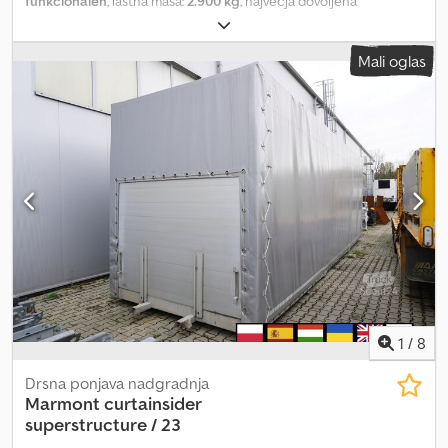
funkcionalen
, lastna masa:
2.900 kg
, največja dovoljena
obremenitev:
13.100 kg
, skupna masa:
16.000 kg
, barva:
modra
,
dolžina tovornega prostora:
7.710 mm
, širina tovornega prostora:
Mali oglas
2.480 mm
, višina nakladalnega prostora:
3.010 mm
, Leto izdelave:
2022
, Ceradna nadgradnja Wecon 19 EPAL / 301 cm višina / 2022 /
2 enoti Letnik 2022 Dksdpfezmv Nrex Abgor Tehnični podatki:
Dovoljena skupna masa 16.000 kg Teža 2.900 kg Nosilnost 13.100
kg Notranje dimenzije: Dolžina 771 cm Širina 248 cm Višina 301 cm
Kapaciteta 19 EPAL palet Tehnično in vizualno stanje je zelo
dobro. Na voljo sta 2 enaki nadgradnji.
1
/
8
Drsna ponjava nadgradnja
Marmont
curtainsider
superstructure / 23