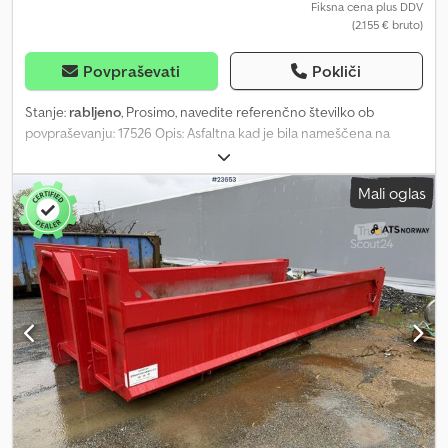
Fiksna cena plus DDV
(2.155 € bruto)
Povpraševati
Pokliči
Stanje:
rabljeno
, Prosimo, navedite referenčno številko ob
povpraševanju: 17526 Opis: Asfaltna kad je bila nameščena na
Scanii z medosno razdaljo 330 cm. Dolžina je približno 440 cm
Dkodpfozqkriex Abger Na voljo v kratkem času. Lastna teža: 11
Mali oglas
Model: Asfaltbalje = Dodatne informacije = Novo: Ne Namen
uporabe: Prevoz blaga Za več informacij se obrnite na ATS Norway.