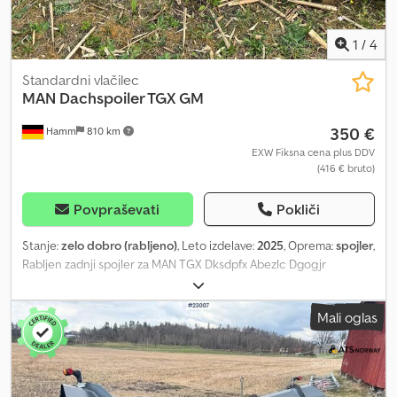
1
/
4
Standardni vlačilec
MAN
Dachspoiler TGX GM
350 €
Hamm
810 km
EXW Fiksna cena plus DDV
(416 € bruto)
Povpraševati
Pokliči
Stanje:
zelo dobro (rabljeno)
, Leto izdelave:
2025
, Oprema:
spojler
,
Rabljen zadnji spojler za MAN TGX Dksdpfx Abezlc Dgogjr
81.62910-5447, barva SIGNALGRAU RAL 7004, vključno z
podaljškom AERO – na voljo v več izvodih, od 59067 Hamm.
Mali oglas
81.62910-5448, s strukturalno barvo – od 59067 Hamm. 81.62910-
5445, barva Reinweiss RAL 9010 – od 99820 Hörselberg-Hainich.