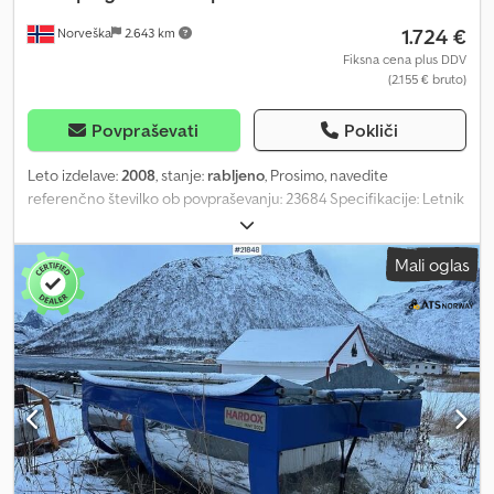
1.724 €
Norveška
2.643 km
Fiksna cena plus DDV
(2.155 € bruto)
Povpraševati
Pokliči
Leto izdelave:
2008
, stanje:
rabljeno
, Prosimo, navedite
referenčno številko ob povpraševanju: 23684 Specifikacije: Letnik
modela: 2008 Prostornina: 1,8/7,0 kubičnih metrov Dkjdpfx Abjzqk
Azjgor Krmilna enota ni vključena v obseg dobave Pripravljeno za
Mali oglas
dobavo Opis: 2008 Falk Ping C-7 peskač Krmilna enota ni
vključena, je pregorela. Pripravljeno za dostavo. = Dodatne
informacije = Namen uporabe: prevoz blaga Serijska številka:
2xxxx Za več informacij se obrnite na ATS Norway.