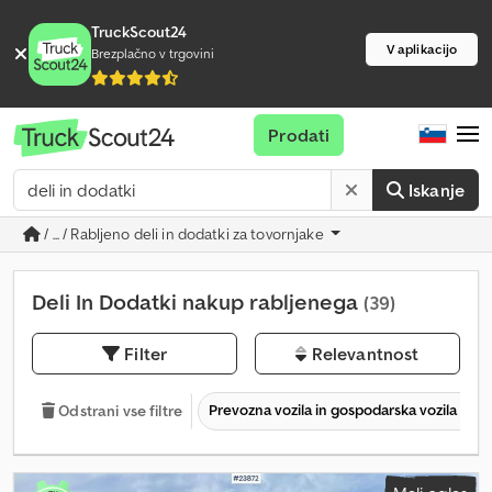
TruckScout24
V aplikacijo
Brezplačno v trgovini
Prodati
Iskanje
/ ... / Rabljeno deli in dodatki za tovornjake
Deli In Dodatki nakup rabljenega
(39)
Filter
Relevantnost
Prevozna vozila in gospodarska vozila
Odstrani vse filtre