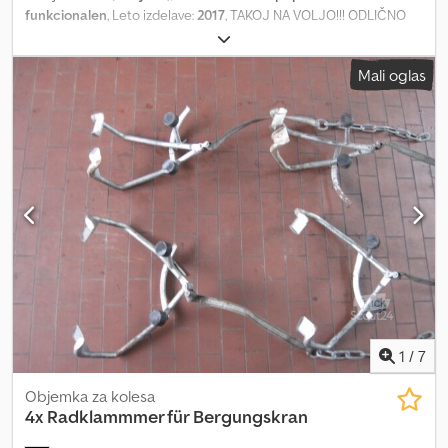
funkcionalen
, Leto izdelave:
2017
, TAKOJ NA VOLJO!!! ODLIČNO
STANJE!!! HIAB X HIDUO 158 E-5 5-delni hidravlični podaljšek
Dodpfx Ajzmzlrobgokr 4 hidravlične priključke za rotator in
Mali oglas
grabilko Daljinski upravljalnik
1
/
7
Objemka za kolesa
4x Radklammmer für Bergungskran