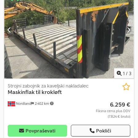
sideåpning Djdpfozqk Dxjx Abgjkr = Dodatne informacije = Namen
uporabe: Prevoz blaga Za več informacij kontaktirajte ATS Norway.
1
/
3
Strojni zabojnik za kaveljski nakladalec
Maskinflak til krokløft
6.259 €
Nordland
2.402 km
Fiksna cena plus DDV
(7.824 € bruto)
Povpraševati
Pokliči