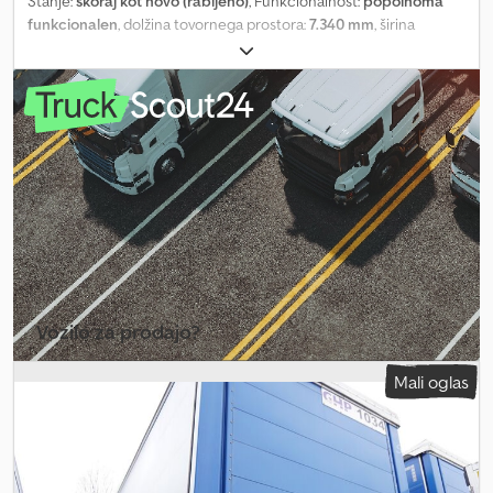
Stanje:
skoraj kot novo (rabljeno)
, Funkcionalnost:
popolnoma
funkcionalen
, dolžina tovornega prostora:
7.340 mm
, širina
tovornega prostora:
2.490 mm
, višina nakladalnega prostora:
2.550 mm
, Leto izdelave:
2010
, KRONE ponjava / BDF / 18 EPAL /
nova ponjava Leto 2010 Tehnični podatki Dovoljena skupna masa:
16.000 kg Teža: 2.560 kg Nosilnost: 13.440 kg Nova ponjava
Dimenzije Skupna dolžina: 745 cm Dolžina med zapahi: 580 cm
Dolžina od spredaj do sprednjega zapaha: 80 cm Dksdezmv
Nxopfx Abgsr Dolžina od zadnjega zapaha do vrat: 85 cm Notranje
dimenzije: Dolžina: 734 cm Širina: 249 cm Višina: 255 cm Kapaciteta:
18 EPAL Odlično stanje.
Vozilo za prodajo?
Ustvari oglas
Mali oglas