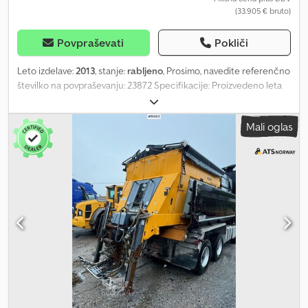
(33.905 € bruto)
Povpraševati
Pokliči
Leto izdelave:
2013
, stanje:
rabljeno
, Prosimo, navedite referenčno
številko na povpraševanju: 23872 Specifikacije: Proizvedeno leta
2013 Prednja prečna roka je bila zamenjana leta 2021. Daljinsko
upravljanje Doseg 3,9 m Podpora na 3-osnem Volvu Pripravljen za
Mali oglas
dostavo. Lastna teža: 1 Dkedpfozqk A Usx Abgsr Model: 140B
Sidelaster - zamenjana ena roka leta 2021 = Dodatne informacije =
Namen uporabe: prevoz blaga Za dodatne informacije se obrnite
na ATS Norway.