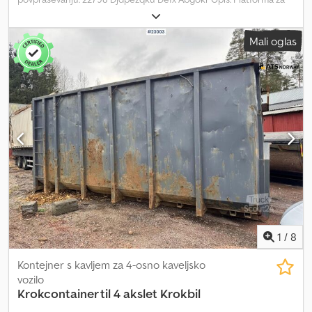
stroje z več pritrdilnimi točkami. Ni primerna za tovornjake s
kavljem, temveč za vozila z jeklenico/vitlom. Pripravljen za dostavo.
Mali oglas
Lastna teža: 11 Model: Platforma za stroje z več pritrdilnimi točkami
= Dodatne informacije = Novo: Ne Namen: Prevoz blaga Za več
informacij kontaktirajte ATS Norway.
1
/
8
Kontejner s kavljem za 4-osno kaveljsko
vozilo
Krokcontainer til 4 akslet Krokbil