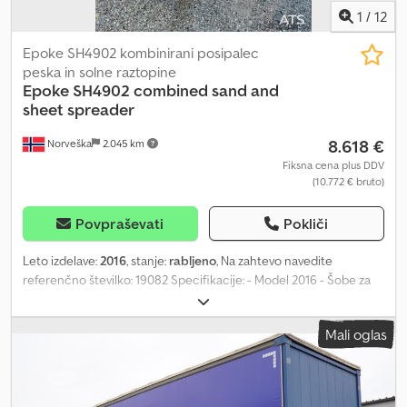
1
/
12
Epoke SH4902 kombinirani posipalec
peska in solne raztopine
Epoke
SH4902 combined sand and
sheet spreader
8.618 €
Norveška
2.045 km
Fiksna cena plus DDV
(10.772 € bruto)
Povpraševati
Pokliči
Leto izdelave:
2016
, stanje:
rabljeno
, Na zahtevo navedite
referenčno številko: 19082 Specifikacije: - Model 2016 - Šobe za
visok tlak - Kombiniran razpršilec za pesek in sol - Nosilnost peska:
9 ton - Prostornina za sol: približno 8600 l - Neto teža: približno
Mali oglas
2.940 kg Opis: Kombiniran razpršilec za pesek in sol, velikosti 80.
Nova gumijasta pasovna in nova ležaja. Na voljo v kratkem času.
Lastna teža: 17000 Model: SH3000, kombiniran razpršilec za pesek
in sol = Dodatne informacije = Dodpfx Aezqkzqjbgekr Novo: Ne