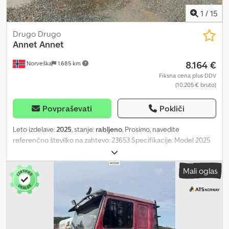
1
/
15
Drugo Drugo
Annet Annet
8.164 €
Norveška
1.685 km
Fiksna cena plus DDV
(10.205 € bruto)
Povpraševati
Pokliči
Leto izdelave:
2025
, stanje:
rabljeno
, Prosimo, navedite
referenčno številko na zahtevo: 23653 Specifikacije: Model 2025
Rabljen, v dobrem stanju Primerno za kompostiranje Dolžina: 6 m
Notranja dolžina: 2,388 m Djdjzqkqrjpfx Abgskr Notranja širina:
Mali oglas
2,388 m Na voljo za dostavo Opis: Prodajamo zabojnik s prijemali iz
leta 2025. Ta zabojnik se je v preteklosti uporabljal za prevoz
komposta in se zdaj uporablja le redko. Izgleda kot nov. Pripravljen
za dostavo. Lastna teža: 1 Model: 2025 Krokkasse = Dodatne
informacije = Novo: Ne Namen uporabe: Prevoz blaga Za dodatne
informacije se obrnite na ATS Norway.