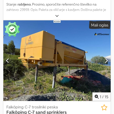
Stanje:
rabljeno
, Prosimo, sporočite referenčno številko na
zahtevo: 23959. Opis: Paleta za viličarje s kavljem. Dolžina palete je
približno 4,5 metra. Lastnik navaja, da se je na nekaterih mestih
barva odlepila, sicer pa je stanje precej dobro. Dobava po
Mali oglas
dogovoru. Lastna teža: 1 Model: za viličarje s kavljem – 4,5 metra
dolžine Dksdpszqku Rjfx Abgsr = Dodatne informacije = Novo: Ne
Uporaba: Prevoz blaga Za dodatne informacije se obrnite na ATS
Norway.
1
/
15
Falköping C-7 trosilniki peska
Falköping
C-7 sand sprinklers