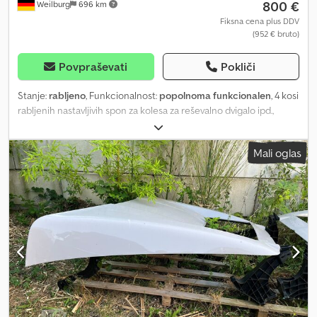
800 €
Weilburg
696 km
Fiksna cena plus DDV
(952 € bruto)
Povpraševati
Pokliči
Stanje:
rabljeno
, Funkcionalnost:
popolnoma funkcionalen
, 4 kosi
rabljenih nastavljivih spon za kolesa za reševalno dvigalo ipd.,
popolnoma delujoče. Dodpfxezti Uuo Abgekr Pošiljanje ni možno.
Prosimo, brez e-poštnih povpraševanj! Za vprašanja smo vam na
Mali oglas
voljo po telefonu. Ogled in prevzem sta mogoča le po
predhodnem telefonskem dogovoru. Pridržujemo si pravico do
sprememb, prodaje vmes in napak. Smo član Zveznega združenja
neodvisnih prodajalcev vozil (BVfK) in nosimo BVfK znak kakovosti!