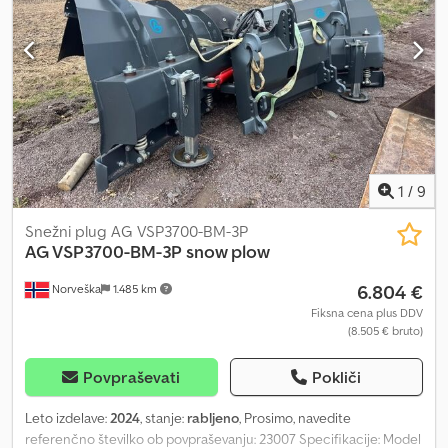
1
/
9
Snežni plug AG VSP3700-BM-3P
AG VSP3700-BM-3P snow plow
6.804 €
Norveška
1.485 km
Fiksna cena plus DDV
(8.505 € bruto)
Povpraševati
Pokliči
Leto izdelave:
2024
, stanje:
rabljeno
, Prosimo, navedite
referenčno številko ob povpraševanju: 23007 Specifikacije: Model