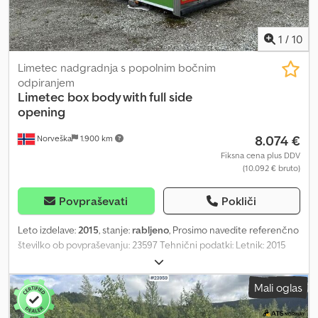
1
/
10
Limetec nadgradnja s popolnim bočnim
odpiranjem
Limetec
box body with full side
opening
8.074 €
Norveška
1.900 km
Fiksna cena plus DDV
(10.092 € bruto)
Povpraševati
Pokliči
Leto izdelave:
2015
, stanje:
rabljeno
, Prosimo navedite referenčno
številko ob povpraševanju: 23597 Tehnični podatki: Letnik: 2015
Notranja dolžina: cca 6,4 m Notranja višina: cca 3,0 m Notranja
širina: cca 2,4 m Za 16 palet Takoj na voljo Opis: Limetec kesonska
Mali oglas
nadgradnja s popolnim stranskim odpiranjem. Nadgradnja je v
dobrem stanju. Takoj na voljo. Lastna masa: 1 Model: skap m/ full