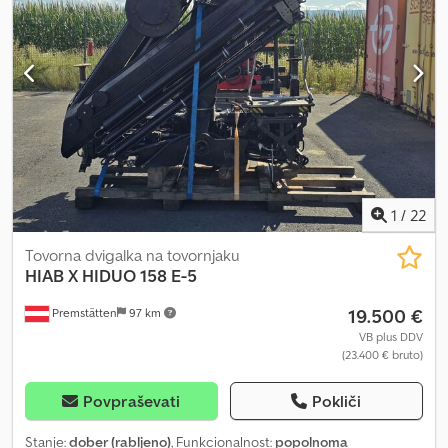
Aszqktasbgokr
1
/
22
Tovorna dvigalka na tovornjaku
HIAB
X HIDUO 158 E-5
19.500 €
Premstätten
97 km
VB plus DDV
(23.400 € bruto)
Povpraševati
Pokliči
Stanje:
dober (rabljeno)
, Funkcionalnost:
popolnoma