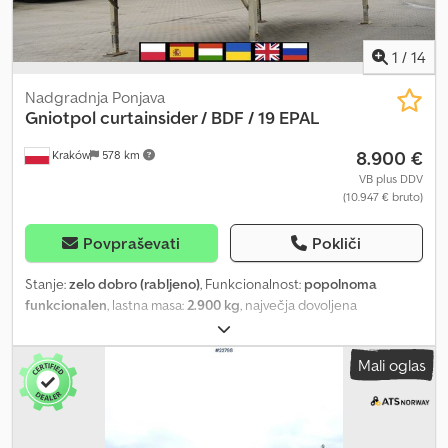
1
/
14
Nadgradnja Ponjava
Gniotpol
curtainsider / BDF / 19 EPAL
8.900 €
Kraków
578 km
VB plus DDV
(10.947 € bruto)
Povpraševati
Pokliči
Stanje:
zelo dobro (rabljeno)
, Funkcionalnost:
popolnoma
funkcionalen
, lastna masa:
2.900 kg
, največja dovoljena
obremenitev:
13.100 kg
, skupna masa:
16.000 kg
, dolžina
tovornega prostora:
7.720 mm
, širina tovornega prostora:
2.470
Mali oglas
mm
, višina nakladalnega prostora:
3.040 mm
, Leto izdelave:
2021
,
Nadgradnja ponjava Gniotpol / BDF / 19 EPAL Leto 2021 Tehnični
podatki Dsdszmv I Uopfx Abgekr Skupna dovoljena masa (PBT):
16.000 kg Teža: 2.900 kg Nosilnost: 13.100 kg Dimenzije Skupna