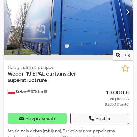
1
/
9
Nadgradnja s ponjavo
Wecon
19 EPAL curtainsider
superstructrure
10.000 €
Kraków
578 km
VB plus DDV
(12.300 € bruto)
Povpraševati
Pokliči
Stanje:
zelo dobro (rabljeno)
, Funkcionalnost:
popolnoma