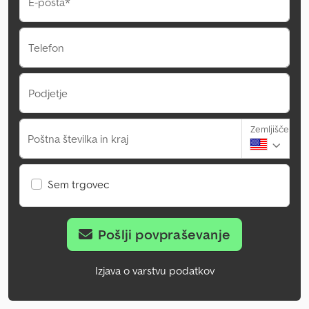
E-pošta*
Telefon
Podjetje
Zemljišče
Poštna številka in kraj
Sem trgovec
Pošlji povpraševanje
Izjava o varstvu podatkov