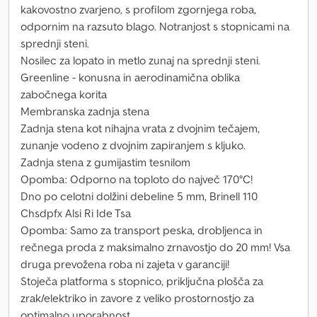
kakovostno zvarjeno, s profilom zgornjega roba,
odpornim na razsuto blago. Notranjost s stopnicami na
sprednji steni.
Nosilec za lopato in metlo zunaj na sprednji steni.
Greenline - konusna in aerodinamična oblika
zabočnega korita
Membranska zadnja stena
Zadnja stena kot nihajna vrata z dvojnim tečajem,
zunanje vodeno z dvojnim zapiranjem s kljuko.
Zadnja stena z gumijastim tesnilom
Opomba: Odporno na toploto do največ 170°C!
Dno po celotni dolžini debeline 5 mm, Brinell 110
Chsdpfx Alsi Ri Ide Tsa
Opomba: Samo za transport peska, drobljenca in
rečnega proda z maksimalno zrnavostjo do 20 mm! Vsa
druga prevožena roba ni zajeta v garanciji!
Stoječa platforma s stopnico, priključna plošča za
zrak/elektriko in zavore z veliko prostornostjo za
optimalno uporabnost.