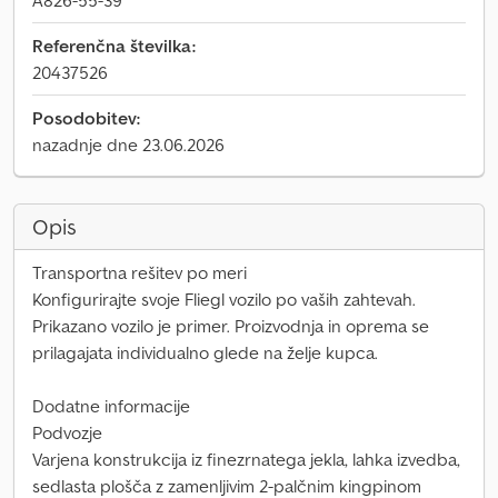
A826-55-39
Referenčna številka:
20437526
Posodobitev:
nazadnje dne 23.06.2026
Opis
Transportna rešitev po meri
Konfigurirajte svoje Fliegl vozilo po vaših zahtevah.
Prikazano vozilo je primer. Proizvodnja in oprema se
prilagajata individualno glede na želje kupca.
Dodatne informacije
Podvozje
Varjena konstrukcija iz finezrnatega jekla, lahka izvedba,
sedlasta plošča z zamenljivim 2-palčnim kingpinom