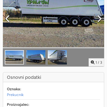
1
/
3
Osnovni podatki
Oznaka:
Prekucnik
Proizvajalec: