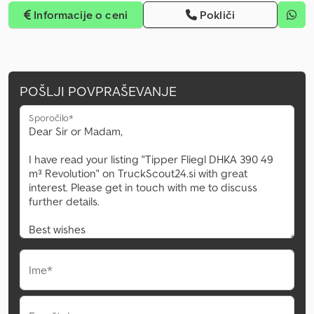
Informacije o ceni
Pokliči
POŠLJI POVPRAŠEVANJE
Sporočilo*
Ime*