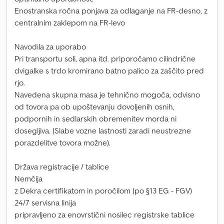
Enostranska ročna ponjava za odlaganje na FR-desno, z
centralnim zaklepom na FR-levo
Navodila za uporabo
Pri transportu soli, apna itd. priporočamo cilindrične
dvigalke s trdo kromirano batno palico za zaščito pred
rjo.
Navedena skupna masa je tehnično mogoča, odvisno
od tovora pa ob upoštevanju dovoljenih osnih,
podpornih in sedlarskih obremenitev morda ni
dosegljiva. (Slabe vozne lastnosti zaradi neustrezne
porazdelitve tovora možne).
Država registracije / tablice
Nemčija
z Dekra certifikatom in poročilom (po §13 EG - FGV)
24/7 servisna linija
pripravljeno za enovrstični nosilec registrske tablice