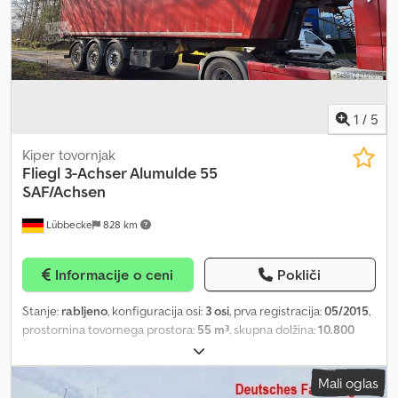
315/70R22.5
1
/
5
Kiper tovornjak
Fliegl
3-Achser Alumulde 55
SAF/Achsen
Lübbecke
828 km
Informacije o ceni
Pokliči
Stanje:
rabljeno
, konfiguracija osi:
3 osi
, prva registracija:
05/2015
,
prostornina tovornega prostora:
55 m³
, skupna dolžina:
10.800
mm
, skupna širina:
2.550 mm
, skupna višina:
3.700 mm
, barva:
rdeča
, Leto izdelave:
2015
, Oprema:
ABS
, = Additional Options and
Mali oglas
Accessories = - Electronic Brake System (EBS) - Toolbox - Central