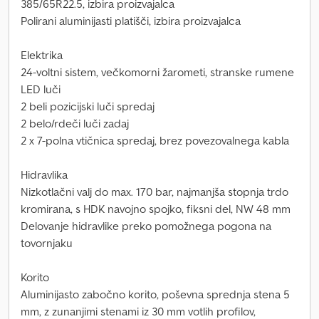
385/65R22.5, izbira proizvajalca
Polirani aluminijasti platišči, izbira proizvajalca
Elektrika
24-voltni sistem, večkomorni žarometi, stranske rumene
LED luči
2 beli pozicijski luči spredaj
2 belo/rdeči luči zadaj
2 x 7-polna vtičnica spredaj, brez povezovalnega kabla
Hidravlika
Nizkotlačni valj do max. 170 bar, najmanjša stopnja trdo
kromirana, s HDK navojno spojko, fiksni del, NW 48 mm
Delovanje hidravlike preko pomožnega pogona na
tovornjaku
Korito
Aluminijasto zabočno korito, poševna sprednja stena 5
mm, z zunanjimi stenami iz 30 mm votlih profilov,