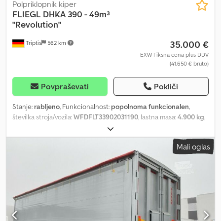
Polpriklopnik kiper
FLIEGL
DHKA 390 - 49m³
"Revolution"
35.000 €
Triptis
562 km
EXW Fiksna cena plus DDV
(41.650 € bruto)
Povpraševati
Pokliči
Stanje:
rabljeno
, Funkcionalnost:
popolnoma funkcionalen
,
številka stroja/vozila:
WFDFLT33902031190
, lastna masa:
4.900 kg
,
največja dovoljena obremenitev:
30.100 kg
, skupna masa:
35.000
kg
, konfiguracija osi:
3 osi
, prva registracija:
08/2023
, naslednji
Mali oglas
pregled (TÜV):
03/2027
, dolžina tovornega prostora:
9.300 mm
,
širina tovornega prostora:
9.300 mm
, višina nakladalnega prostora:
2.150 mm
, prostornina tovornega prostora:
49 m³
, skupna dolžina:
10.300 mm
, skupna širina:
2.550 mm
, skupna višina:
4.040 mm
,
vzmetenje:
zrak
, velikost pnevmatike:
385/65 R22,5"
, stanje
pnevmatik:
100 odstotek
, barva:
siv
, The images are archive
photos. The vehicle may still be in use! Unbeatable unladen
weight! Chassis: Semi-trailer Tipper Fine-grain steel welded