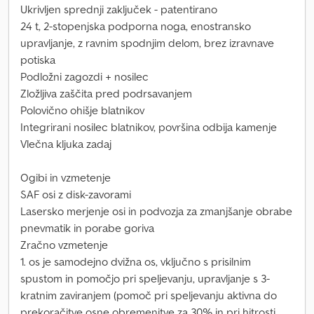
Ukrivljen sprednji zaključek - patentirano
24 t, 2-stopenjska podporna noga, enostransko
upravljanje, z ravnim spodnjim delom, brez izravnave
potiska
Podložni zagozdi + nosilec
Zložljiva zaščita pred podrsavanjem
Polovično ohišje blatnikov
Integrirani nosilec blatnikov, površina odbija kamenje
Vlečna kljuka zadaj
Ogibi in vzmetenje
SAF osi z disk-zavorami
Lasersko merjenje osi in podvozja za zmanjšanje obrabe
pnevmatik in porabe goriva
Zračno vzmetenje
1. os je samodejno dvižna os, vključno s prisilnim
spustom in pomočjo pri speljevanju, upravljanje s 3-
kratnim zaviranjem (pomoč pri speljevanju aktivna do
prekoračitve osne obremenitve za 30% in pri hitrosti