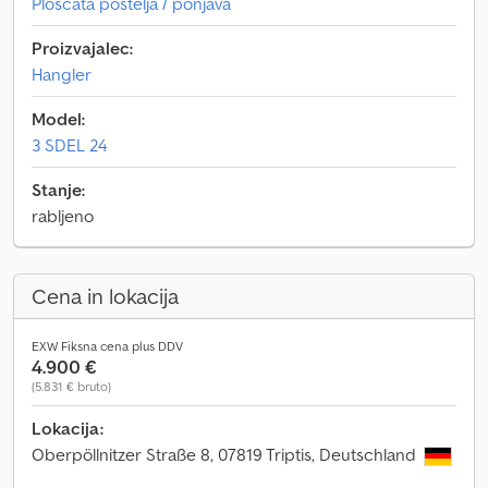
Ploščata postelja / ponjava
Proizvajalec:
Hangler
Model:
3 SDEL 24
Stanje:
rabljeno
Cena in lokacija
EXW Fiksna cena plus DDV
4.900 €
(5.831 € bruto)
Lokacija:
Oberpöllnitzer Straße 8, 07819 Triptis, Deutschland