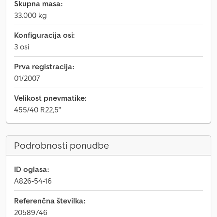
Skupna masa:
33.000 kg
Konfiguracija osi:
3 osi
Prva registracija:
01/2007
Velikost pnevmatike:
455/40 R22,5"
Podrobnosti ponudbe
ID oglasa:
A826-54-16
Referenčna številka:
20589746