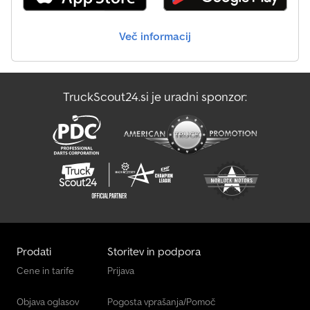
Več informacij
TruckScout24.si je uradni sponzor:
Prodati
Storitev in podpora
Cene in tarife
Prijava
Objava oglasov
Pogosta vprašanja/Pomoč