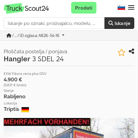
Prodati
Iskanje
/ ... / ID oglasa: A826-54-16
Ploščata postelja / ponjava
Hangler
3 SDEL 24
EXW Fiksna cena plus DDV
4.900 €
(5.831 € bruto)
Stanje
Rabljeno
Lokacija
Triptis