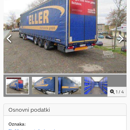
1
/
4
Osnovni podatki
Oznaka: