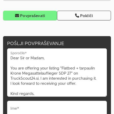
Povpraševati
Pokliči
POŠLJI POVPRAŠEVANJE
Sporočilo*
Ime*