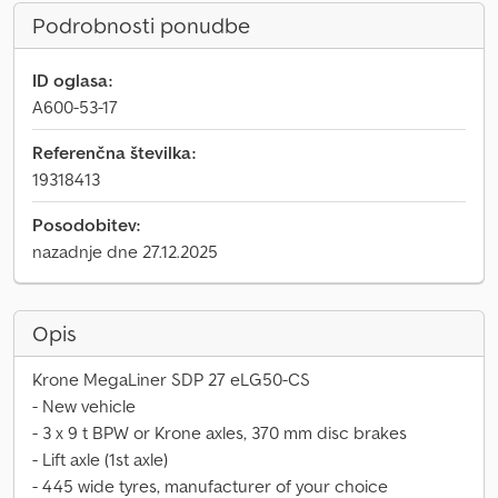
Podrobnosti ponudbe
ID oglasa:
A600-53-17
Referenčna številka:
19318413
Posodobitev:
nazadnje dne 27.12.2025
Opis
Krone MegaLiner SDP 27 eLG50-CS
- New vehicle
- 3 x 9 t BPW or Krone axles, 370 mm disc brakes
- Lift axle (1st axle)
- 445 wide tyres, manufacturer of your choice