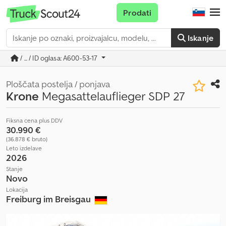
Prodati
Iskanje
/ ... / ID oglasa: A600-53-17
Ploščata postelja / ponjava
Krone
Megasattelauflieger SDP 27
Fiksna cena plus DDV
30.990 €
(36.878 € bruto)
Leto izdelave
2026
Stanje
Novo
Lokacija
Freiburg im Breisgau