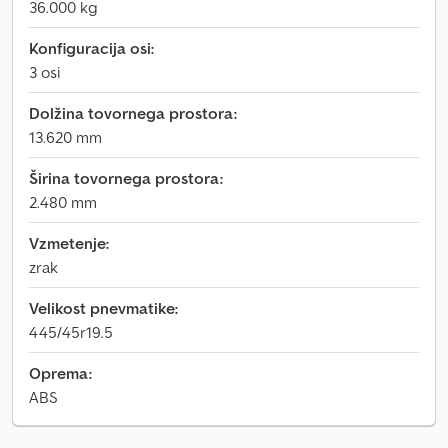
36.000 kg
Konfiguracija osi:
3 osi
Dolžina tovornega prostora:
13.620 mm
Širina tovornega prostora:
2.480 mm
Vzmetenje:
zrak
Velikost pnevmatike:
445/45r19.5
Oprema:
ABS