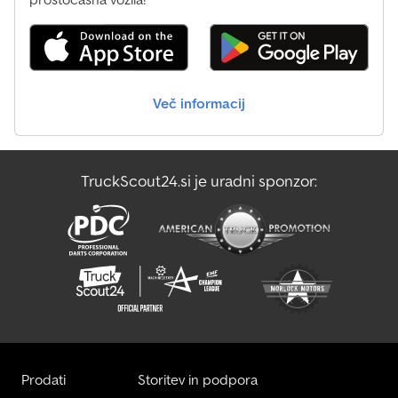
loading crane (Type 085), year 2001 - 3x hydraulically extendable -
5th and 6th hydraulic functions - High-seat crane controls - Radio
remote control - Load chart: * 5.6 metres → 1,440 kg * 7.5 metres →
1,040 kg * 9.4 metres → 810 kg - N.C.H 14 tonne cable system (Type
14.00.30110) - System length: 510 cm - Cable length: 1,490 cm -
Več informacij
System height: 132 cm - 13 tonne rear axle (technical) - Only
244,343 km! = Further Information = General information Number
of doors: 2 Registration number: 30-BFP-7 Technical details
Number of cylinders: 6 Engine displacement: 5,880 cc Axle
TruckScout24.si je uradni sponzor:
configuration Tyre size: 315/80 22.5 Suspension: leaf suspension
Front axle: Max. axle load: 7,500 kg; Steered; Tyre tread left: 70%;
Tyre tread right: 70% Cjdpfx Aeyu Ukfel Isrf Rear axle: Twin tyres;
Differential lock; Max. axle load: 11,500 kg; Tyre tread left inner:
60%; Tyre tread left outer: 60%; Tyre tread right inner: 60%; Tyre
tread right outer: 60%; Reduction: single reduction Weights
Unladen weight: 8,809 kg Payload: 10,191 kg Gross vehicle weight:
19,000 kg Functional Crane: Hiab 085, year of manufacture 2001,
mounted behind cab Maintenance, history and condition Number
of owners: 4 Technical condition: good Visual condition: good
Product safety Manufacturer: Clean Mat Trucks B.V.
Prodati
Storitev in podpora
Wageningsestraat 17 6673DB ANDELST, NL