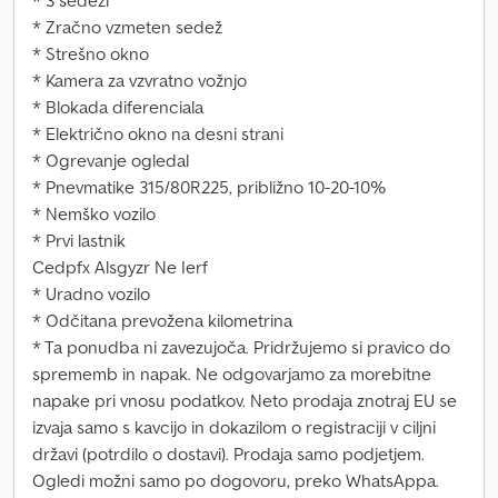
* 3 sedeži
* Zračno vzmeten sedež
* Strešno okno
* Kamera za vzvratno vožnjo
* Blokada diferenciala
* Električno okno na desni strani
* Ogrevanje ogledal
* Pnevmatike 315/80R225, približno 10-20-10%
* Nemško vozilo
* Prvi lastnik
Cedpfx Alsgyzr Ne Ierf
* Uradno vozilo
* Odčitana prevožena kilometrina
* Ta ponudba ni zavezujoča. Pridržujemo si pravico do
sprememb in napak. Ne odgovarjamo za morebitne
napake pri vnosu podatkov. Neto prodaja znotraj EU se
izvaja samo s kavcijo in dokazilom o registraciji v ciljni
državi (potrdilo o dostavi). Prodaja samo podjetjem.
Ogledi možni samo po dogovoru, preko WhatsAppa.