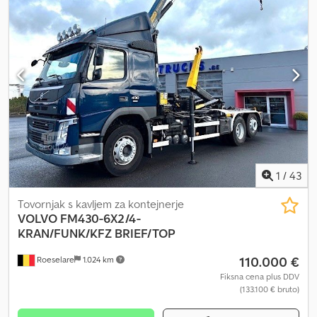
4,20 m Csdpfx Alohw Auwo Ierf * Prednja volanska os * Dvižna os *
Euro 4 * Avtomatski menjalnik * Vzmetenje: listnate vzmeti / zrak /
zrak * ABS * Centralno mazanje * Vrtljiva opozorilna luč *
Shranjevalna škatla * Dvig izpuha * Senčnik * Tempomat * El.
pomik stekel * Električna ogledala * Ogrevano sedeži * Zračni
sedež * Strešno okno * Pnevmatike 315/80 R22,5 pribl. 40-30-60%
* Nemško vozilo * ? Neto prodaja znotraj EU samo s kavcijo za DDV
in dokazilom o registraciji v ciljni državi (potrdilo o prispetju), *
Prodaja le pravnim osebam, prevoz do ... Ta ponudba je
nezavezujoča in neobvezna. Pridržujemo si pravico do napak in
vmesne prodaje. * Brez garancije za vnosne napake. Možen
prevoz do pristanišča. Ogledi samo po dogovoru, WhatsApp
1
/
43
Tovornjak s kavljem za kontejnerje
VOLVO
FM430-6X2/4-
KRAN/FUNK/KFZ BRIEF/TOP
110.000 €
Roeselare
1.024 km
Fiksna cena plus DDV
(133.100 € bruto)