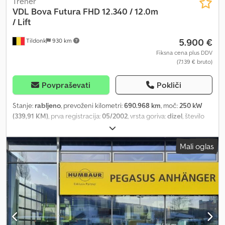
Trener
VDL Bova
Futura FHD 12.340 / 12.0m
/ Lift
5.900 €
Tildonk
930 km
Fiksna cena plus DDV
(7.139 € bruto)
Povpraševati
Pokliči
Stanje:
rabljeno
, prevoženi kilometri:
690.968 km
, moč:
250 kW
(339,91 KM)
, prva registracija:
05/2002
, vrsta goriva:
dizel
, število
sedežev:
51
, vrsta prenosa:
mehanski
, emisijski razred:
Euro 3
,
barva:
drugo
, zavore:
retarder
, Leto izdelave:
2002
, Oprema:
ABS,
Mali oglas
klimatska naprava, prijazno osebam z invalidnostjo, spojka
prikolice, tempomat
, = Dodatne opcije i oprema = - Klima uređaj -
Lift za invalidska kolica - Toalet - Webasto grejanje Crodpfx
Alextpx Ho Ijf = Dodatne informacije = Visina: 100 cm Oštećenja:
nema = Informacije o firmi = Mi smo međunarodna kompanija sa
sedištem u Belgiji, u okolini Brisela (+/-20 km). Belgian Bus Sales je
Vaš idealan partner za kupovinu i prodaju polovnih autobusa i
raspolaže velikim parkingom koji služi kao izložbeni prostor. Uvek