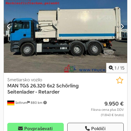
1
/
15
Smetiarsko vozilo
MAN
TGS 26.320 6x2 Schörling
Seitenlader - Retarder
9.950 €
Sottrum
880 km
Fiksna cena plus DDV
(11.840 € bruto)
Povpraševati
Pokliči