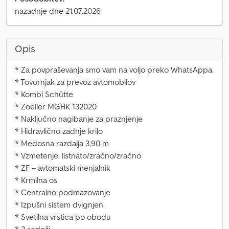
nazadnje dne 21.07.2026
Opis
* Za povpraševanja smo vam na voljo preko WhatsAppa.
* Tovornjak za prevoz avtomobilov
* Kombi Schütte
* Zoeller MGHK 132020
* Naključno nagibanje za praznjenje
* Hidravlično zadnje krilo
* Medosna razdalja 3,90 m
* Vzmetenje: listnato/zračno/zračno
* ZF – avtomatski menjalnik
* Krmilna os
* Centralno podmazovanje
* Izpušni sistem dvignjen
* Svetilna vrstica po obodu