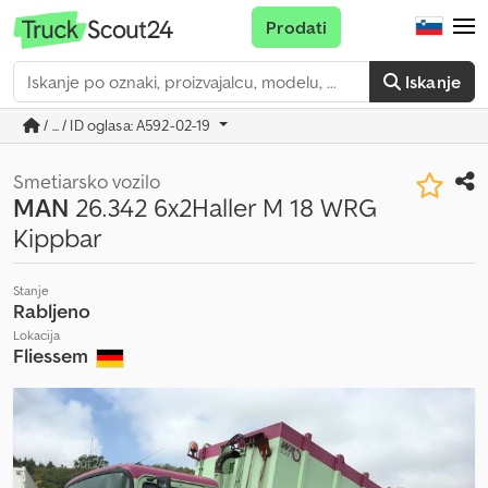
Prodati
Iskanje
/ ... / ID oglasa: A592-02-19
Smetiarsko vozilo
MAN
26.342 6x2Haller M 18 WRG
Kippbar
Stanje
Rabljeno
Lokacija
Fliessem