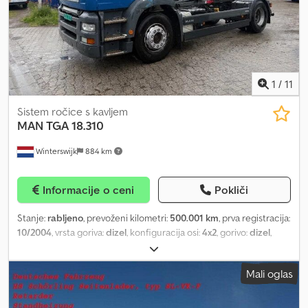
HP – 118 kW Wheelbase – 3,105 mm Displacement – 2,300 cm³
Price: Euro 50,000.00 + VAT
1
/
11
Sistem ročice s kavljem
MAN
TGA 18.310
Winterswijk
884 km
Informacije o ceni
Pokliči
Stanje:
rabljeno
, prevoženi kilometri:
500.001 km
, prva registracija:
10/2004
, vrsta goriva:
dizel
, konfiguracija osi:
4x2
, gorivo:
dizel
,
Leto izdelave:
2004
, Prednja os: krmiljena Crodpfx Ajzmtgnol Ief
Zadnja os: dvojna montaža Za dodatne informacije se obrnite na
Mali oglas
Klaasa Gerritsa, Henka Gerritsa ali gospoda Gerritsa.