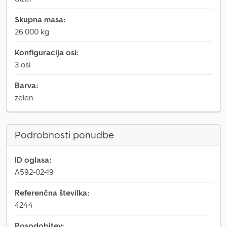
Skupna masa:
26.000 kg
Konfiguracija osi:
3 osi
Barva:
zelen
Podrobnosti ponudbe
ID oglasa:
A592-02-19
Referenčna številka:
4244
Posodobitev: