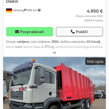
Daikin
4.950 €
Hamburg
899 km
Fiksna cena plus DDV
(5.890 € bruto)
Povpraševati
Pokliči
Stanje:
rabljeno
, Leto izdelave:
2004
, dolžina zabojnika:
40 čevelj
,
barva:
bela
, lastna masa:
4.370 kg
, prostornina tovornega prostora:
67,4 m³
, širina tovornega prostora:
2.294 mm
, dolžina tovornega
prostora:
11.560 mm
, višina nakladalnega prostora:
2.690 mm
,
Mali oglas
Oprema:
hladilna enota, klimatska naprava
, V tem oglasu
ponujamo 40-čevljenjski hladilni kontejner z Daikinovo hladilno
enoto, izdelano leta 2004. Kontejner se nahaja v našem skladišču
in ga je vzdrževalo ter popravljalo naše strokovno podjetje: -
nedavno preverjen s PTI – v redu - CSC – veljaven, odporen na
veter in vodo - popolnoma funkcionalen, takoj pripravljen za
uporabo Splošne informacije o hladilnem kontejnerju. Hladilni
kontejner je sestavljen iz dveh delov: tovornega
prostora/kontejnerja in hladilne enote. Kontejner je izdelan iz
jeklenega okvirja z toplotno izoliranimi stenami v sendvič