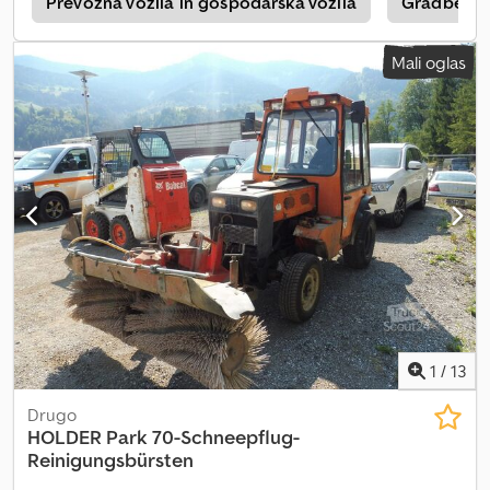
i
Prevozna vozila in gospodarska vozila
Gradbena 
Mali oglas
1
/
13
Drugo
HOLDER
Park 70-Schneepflug-
Reinigungsbürsten