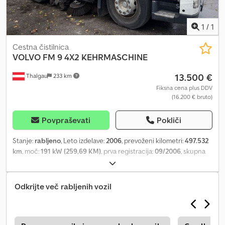
1
/
1
Cestna čistilnica
VOLVO
FM 9 4X2 KEHRMASCHINE
13.500 €
Thalgau
233 km
Fiksna cena plus DDV
(16.200 € bruto)
Povpraševati
Pokliči
Stanje:
rabljeno
, Leto izdelave:
2006
, prevoženi kilometri:
497.532
km
, moč:
191 kW (259,69 KM)
, prva registracija:
09/2006
, skupna
masa:
18.000 kg
, vrsta goriva:
dizel
, barva:
bela
, konfiguracija osi:
2
osi
, naslednji pregled (TÜV):
09/2026
, vrsta prenosa:
mehanski
,
emisijski razred:
Euro 3
, Oprema:
ABS, klimatska naprava
,
Odkrijte več rabljenih vozil