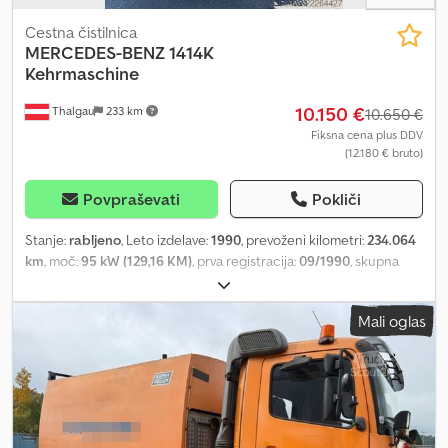
Cestna čistilnica
MERCEDES-BENZ
1414K
Kehrmaschine
10.150 €
Thalgau
233 km
10.650 €
Fiksna cena plus DDV
(12.180 € bruto)
Povpraševati
Pokliči
Stanje:
rabljeno
, Leto izdelave:
1990
, prevoženi kilometri:
234.064
km
, moč:
95 kW (129,16 KM)
, prva registracija:
09/1990
, skupna
masa:
14.000 kg
, vrsta goriva:
dizel
, barva:
bela
, konfiguracija osi:
2
osi
, vrsta prenosa:
mehanski
, Oprema:
ABS
,
Mali oglas