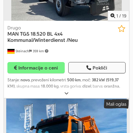
1
/
19
Drugo
MAN
TGS 18.520 BL 4x4
Kommunal/Winterdienst /Neu
Steinach
359 km
Informacije o ceni
Pokliči
Stanje:
novo
, prevoženi kilometri:
500 km
, moč:
382 kW (519,37
KM)
, skupna masa:
18.000 kg
, vrsta goriva:
dizel
, barva:
oranžna
,
konfiguracija osi:
2 osi
, zavore:
retarder
, vrsta prenosa:
samodejen
, širina tovornega prostora:
2.420 mm
, dolžina
Mali oglas
tovornega prostora:
4.800 mm
, višina nakladalnega prostora:
600
mm
, Oprema:
ABS, elektronski program stabilnosti (ESP),
klimatska naprava, parkirni grelec, pogon na vsa štiri kolesa
,
New vehicle TG3 Municipal Truck MAN TGS 18.520 BL 4x4 all-
wheel drive tipper with Meiller tipper body and Küpper-Weisser