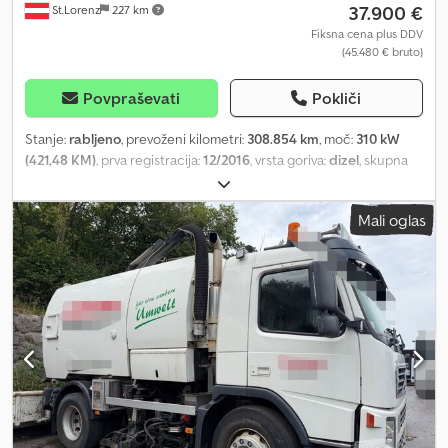
37.900 €
St.Lorenz
227 km
Fiksna cena plus DDV
(45.480 € bruto)
Povpraševati
Pokliči
Stanje:
rabljeno
, prevoženi kilometri:
308.854 km
, moč:
310 kW
(421,48 KM)
, prva registracija:
12/2016
, vrsta goriva:
dizel
, skupna
masa:
32.000 kg
, konfiguracija osi:
3 osi
, naslednji pregled (TÜV):
12/2026
, zavore:
retarder
, barva:
bela
, vrsta prenosa:
samodejen
,
Mali oglas
emisijski razred:
Euro 6
, Leto izdelave:
2016
, Oprema:
ABS,
klimatska naprava
, * Mercedes Benz 3542, smetarski tovornjak +
zadnji dvižni mehanizem (verižni dvižnik) za odlaganje
zabojnikov/velikih smetarskih zabojnikov * Nadgradnja: Stummer
Medium XL Dodpfxozrkkno Albeck * Tehnični pregled veljaven do
12/2026 * 1. lastnik, avstrijsko vozilo * Euro 6 * Lastna teža: 18725 kg
- Skupna teža: 32000 kg * Nosilnost: 13200 kg - Medosna razdalja:
5900 mm * Vse informacije so podane brez jamstva za točnost *
Pridržana pravica do spremembe in napake * Notranja številka: 95