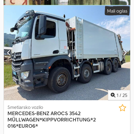
Ustvari oglas
Mali oglas
1
/
25
Smetiarsko vozilo
MERCEDES-BENZ
AROCS 3542
MÜLLWAGEN*KIPPVORRICHTUNG*2
016*EURO6*