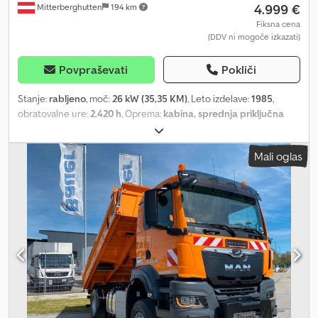
4.999 €
Mitterberghutten
194 km
Fiksna cena
(DDV ni mogoče izkazati)
Povpraševati
Pokliči
Stanje:
rabljeno
, moč:
26 kW (35,35 KM)
, Leto izdelave:
1985
,
obratovalne ure:
2.420 h
, Oprema:
kabina, sprednja priključna
naprava
, Dobro stanje, sicer glejte slike!!! Vse navedene
informacije so brez jamstva!!! Dcedpfx Aszqxxkolbsk Kubota motor,
Mali oglas
4 valji.