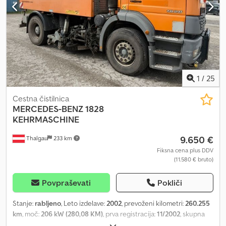
1
/
25
Cestna čistilnica
MERCEDES-BENZ
1828
KEHRMASCHINE
9.650 €
Thalgau
233 km
Fiksna cena plus DDV
(11.580 € bruto)
Povpraševati
Pokliči
Stanje:
rabljeno
, Leto izdelave:
2002
, prevoženi kilometri:
260.255
km
, moč:
206 kW (280,08 KM)
, prva registracija:
11/2002
, skupna
masa:
18.000 kg
, barva:
oranžna
, konfiguracija osi:
2 osi
, naslednji