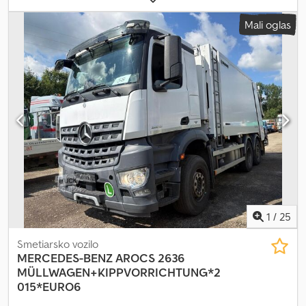
pregled (TÜV):
11/2025
, vrsta prenosa:
mehanski
, emisijski razred:
Mali oglas
Euro 3
, Oprema:
ABS, klimatska naprava
, Takoj pripravljeno za
uporabo, rabljeno, avstrijski dokumenti Djdpfx Aleyd T E Tjbeck
1
/
25
Smetiarsko vozilo
MERCEDES-BENZ
AROCS 2636
MÜLLWAGEN+KIPPVORRICHTUNG*2
015*EURO6