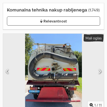
Komunalna tehnika nakup rabljenega
(1.749)
Relevantnost
Mali oglas
1
/
11