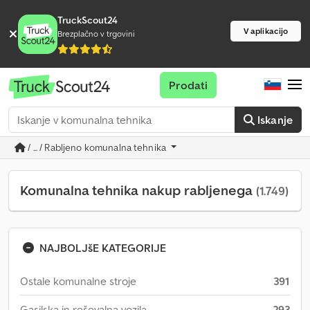
TruckScout24
V aplikacijo
Brezplačno v trgovini
Prodati
Iskanje
/ ... / Rabljeno komunalna tehnika
Komunalna tehnika nakup rabljenega
(1.749)
NAJBOLJšE KATEGORIJE
Ostale komunalne stroje
391
Gasilska in reševalna vozila
293