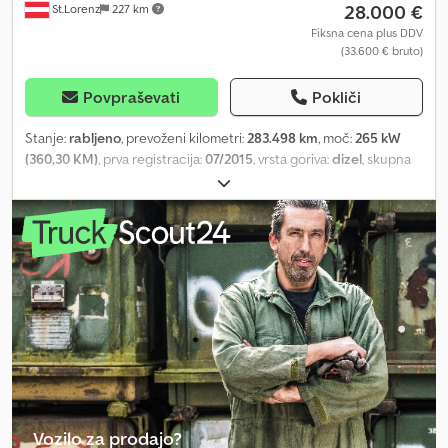
28.000 €
St.Lorenz
227 km
Fiksna cena plus DDV
(33.600 € bruto)
Povpraševati
Pokliči
Stanje:
rabljeno
, prevoženi kilometri:
283.498 km
, moč:
265 kW
(360,30 KM)
, prva registracija:
07/2015
, vrsta goriva:
dizel
, skupna
masa:
26.000 kg
, konfiguracija osi:
3 osi
, naslednji pregled (TÜV):
07/2026
, barva:
bela
, vrsta prenosa:
samodejen
, emisijski razred:
Euro 6
, Leto izdelave:
2015
, Oprema:
ABS, klimatska naprava,
žerjav
, * Mercedes Benz 2636 smetarski tovornjak + Stummer
zadnji dvigalec (verižni dvig) za izmenljive/zabojnike za smeti velike
prostornine * Nadgradnja: Stummer Medium XL * 1. lastnik,
avstrijsko vozilo * TÜV veljaven do 07/2026 * Euro 6 * Lastna teža:
16.615 kg - Skupna teža: 26.000 kg * Nosilnost: 9.310 kg - Medosna
razdalja: 3900-3900/1350-1350 mm Dcedpfxszihdgj Albsk *
Delovna prostornina: 10.677 ccm - Moč: 265 kW * Vse navedene
informacije brez garancije * Možnost napak in vmesne prodaje
pridržana * Interna številka: 58
Vozilo za prodajo?