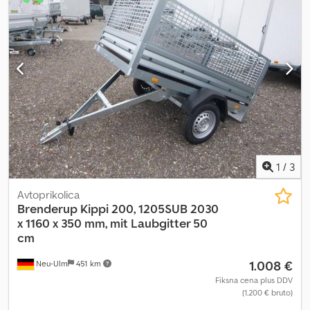
1
/
3
Avtoprikolica
Brenderup
Kippi 200, 1205SUB 2030
x 1160 x 350 mm, mit Laubgitter 50
cm
1.008 €
Neu-Ulm
451 km
Fiksna cena plus DDV
(1.200 € bruto)