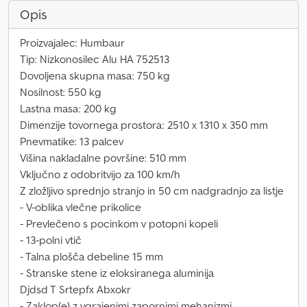
Opis
Proizvajalec: Humbaur
Tip: Nizkonosilec Alu HA 752513
Dovoljena skupna masa: 750 kg
Nosilnost: 550 kg
Lastna masa: 200 kg
Dimenzije tovornega prostora: 2510 x 1310 x 350 mm
Pnevmatike: 13 palcev
Višina nakladalne površine: 510 mm
Vključno z odobritvijo za 100 km/h
Z zložljivo sprednjo stranjo in 50 cm nadgradnjo za listje
- V-oblika vlečne prikolice
- Prevlečeno s pocinkom v potopni kopeli
- 13-polni vtič
- Talna plošča debeline 15 mm
- Stranske stene iz eloksiranega aluminija
Djdsd T Srtepfx Abxokr
- Zaklop(e) z vgrajenimi zapornimi mehanizmi