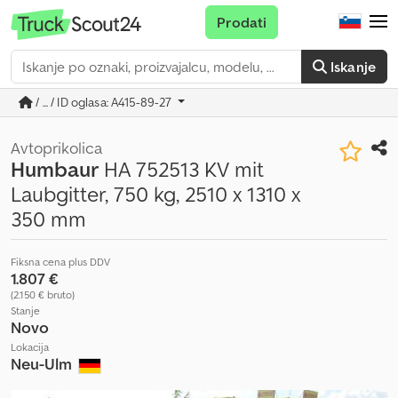
Prodati
Iskanje
/ ... / ID oglasa: A415-89-27
Avtoprikolica
Humbaur
HA 752513 KV mit
Laubgitter, 750 kg, 2510 x 1310 x
350 mm
Fiksna cena plus DDV
1.807 €
(2.150 € bruto)
Stanje
Novo
Lokacija
Neu-Ulm