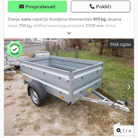
Povpraševati
Pokliči
Stanje:
novo
, največja dovoljena obremenitev:
610 kg
, skupna
masa:
750 kg
, dolžina tovornega prostora:
2.030 mm
, širina
tovornega prostora:
1.160 mm
, višina nakladalnega prostora:
350
mm
, prostornina tovornega prostora:
1 m³
, barva:
drugo
, gradbena
Mali oglas
višina:
1.360 mm
, delovna širina:
1.570 mm
, Proizvajalec: Brenderup
Tip: Brenderup Kippi 200 Dovoljena skupna masa: 750 kg
Nosilnost: 610 kg Lastna teža: 140 kg Dimenzije tovornega
prostora: 2030 x 1160 x 350 mm Pnevmatike: 145/80 R13 75N Višina
nakladalne platforme: 510 mm, vključno z nadgradnjo za liste višine
500 mm Cena vključuje dokumente za vozilo (potrdilo o
registraciji, del II, in COC dokumente) Na zalogi imamo veliko
število prikolic naslednjih proizvajalcev: Brenderup, Humbaur,
Hapert, Unsinn in Neptun. Na zahtevo vam brezplačno zagotovimo
začasne registrske tablice za prevoz. Popravljamo prikolice vseh
proizvajalcev. Dodatna oprema na zahtevo. Pridržujemo si pravico
do tehničnih sprememb, sprememb cen in napak. Za napake in
tiskarske napake ne prevzemamo odgovornosti. Gumimena
vzmetna os, vroče pocinkana, brez zavor, vključno z garancijo.
1
/
4
Uporabniku prijazne zapore. Gumbi za pritrditev ponjave so