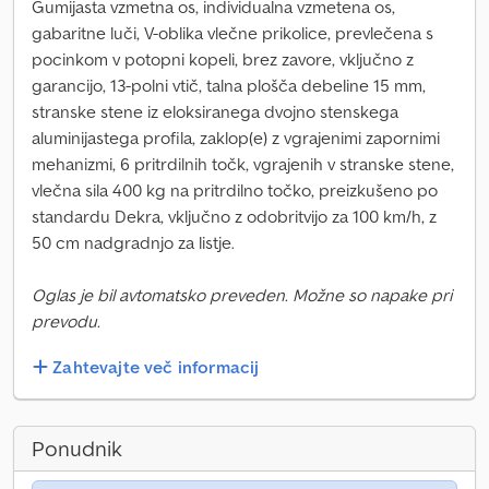
Gumijasta vzmetna os, individualna vzmetena os,
gabaritne luči, V-oblika vlečne prikolice, prevlečena s
pocinkom v potopni kopeli, brez zavore, vključno z
garancijo, 13-polni vtič, talna plošča debeline 15 mm,
stranske stene iz eloksiranega dvojno stenskega
aluminijastega profila, zaklop(e) z vgrajenimi zapornimi
mehanizmi, 6 pritrdilnih točk, vgrajenih v stranske stene,
vlečna sila 400 kg na pritrdilno točko, preizkušeno po
standardu Dekra, vključno z odobritvijo za 100 km/h, z
50 cm nadgradnjo za listje.
Oglas je bil avtomatsko preveden. Možne so napake pri
prevodu.
Zahtevajte več informacij
Ponudnik