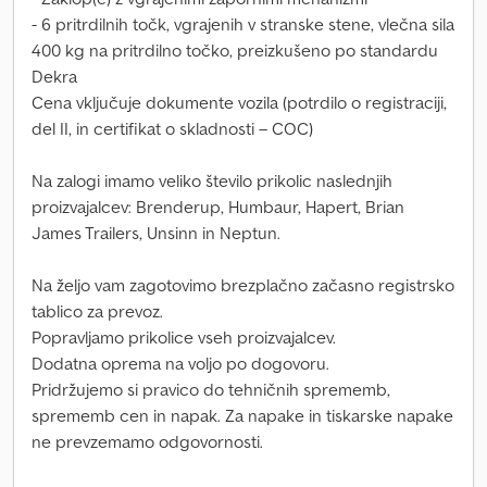
- 6 pritrdilnih točk, vgrajenih v stranske stene, vlečna sila
400 kg na pritrdilno točko, preizkušeno po standardu
Dekra
Cena vključuje dokumente vozila (potrdilo o registraciji,
del II, in certifikat o skladnosti – COC)
Na zalogi imamo veliko število prikolic naslednjih
proizvajalcev: Brenderup, Humbaur, Hapert, Brian
James Trailers, Unsinn in Neptun.
Na željo vam zagotovimo brezplačno začasno registrsko
tablico za prevoz.
Popravljamo prikolice vseh proizvajalcev.
Dodatna oprema na voljo po dogovoru.
Pridržujemo si pravico do tehničnih sprememb,
sprememb cen in napak. Za napake in tiskarske napake
ne prevzemamo odgovornosti.