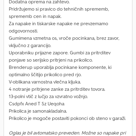
Dodatna oprema na zahtevo.
Pridržujemo si pravico do tehničnih sprememb,
sprememb cen in napak.
Za napake in tiskarske napake ne prevzemamo
odgovornosti.
Gumimena vzmetna os, vroče pocinkana, brez zavor,
vključno z garancijo.
Uporabniku prijazne zapore. Gumbi za pritrditev
ponjave so serijsko pritrjeni na prikolico.
Brenderup uporablja pocinkane komponente, ki
optimalno ščitijo prikolico pred rjo.
V-oblikana varnostna vlečna kljuka.
4 notranje pritrjene zanke za pritrditev tovora.
13-polni vtič z lučjo za vzvratno vožnjo.
Csdpfx Aned T Sz Ueqoha
Prikolica je samonakladalna.
Prikolico je mogoče postaviti pokonci ob steno v garaži.
Oglas je bil avtomatsko preveden. Možne so napake pri