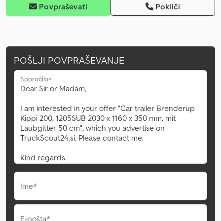
Povpraševati
Pokliči
POŠLJI POVPRAŠEVANJE
Sporočilo*
Ime*
E-pošta*