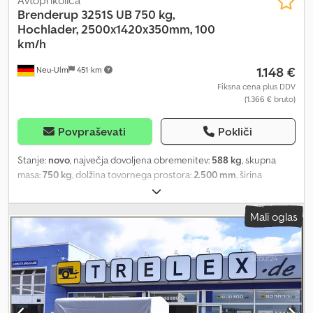
Brenderup
3251S UB 750 kg,
Hochlader, 2500x1420x350mm, 100
km/h
1.148 €
Neu-Ulm
451 km
Fiksna cena plus DDV
(1.366 € bruto)
Povpraševati
Pokliči
Stanje:
novo
, največja dovoljena obremenitev:
588 kg
, skupna
masa:
750 kg
, dolžina tovornega prostora:
2.500 mm
, širina
tovornega prostora:
1.420 mm
, višina nakladalnega prostora:
350
mm
, prostornina tovornega prostora:
1,4 m³
, barva:
drugo
,
Mali oglas
gradbena višina:
960 mm
, delovna širina:
1.490 mm
, Proizvajalec:
Brenderup Tip: Brenderup 3251S UB Nosilnost: Jeklena prikolica
Dovoljena skupna masa: 750 kg, brez zavore Nosilnost: 588 kg
Lastna masa: 162 kg Dimenzije tovornega prostora: 2500 x 1420 x
350 mm Pnevmatike: 13 palcev Chsdpfxsgfwz Do Anqja Višina
nakladalne platforme: 610 mm Vse stranske stene so odstranljive
in zložljive Vključno z 6 pritrdilnimi točkami Cena vključno s