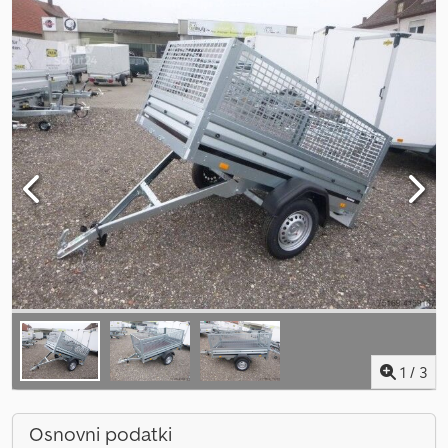
1
/
3
Osnovni podatki