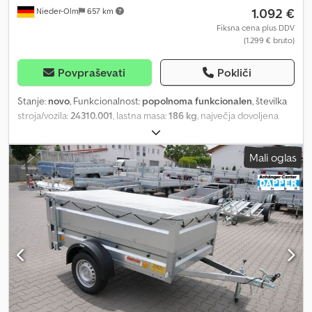
1.092 €
Nieder-Olm
657 km
Fiksna cena plus DDV
(1.299 € bruto)
Povpraševati
Pokliči
Stanje:
novo
, Funkcionalnost:
popolnoma funkcionalen
, številka
stroja/vozila:
24310.001
, lastna masa:
186 kg
, največja dovoljena
obremenitev:
564 kg
, skupna masa:
750 kg
, konfiguracija osi:
1 os
,
dolžina tovornega prostora:
2.100 mm
, širina tovornega prostora:
Mali oglas
1.280 mm
, višina nakladalnega prostora:
350 mm
, Side panels,
railing, and more - Durable, high-quality corrosion protection -
Side panels made of single-wall steel sheet with Galvalume
(aluminum-zinc coating) - Equipped with robust drop-latch
fasteners - Drop-down and removable side panels on all sides - 35
cm high Chodpfsiw Hhlsx Anqsa - Sturdy, long-lasting hinges
Attachment options for tarpaulins and nets - Fitted attachment
knobs for securing tarpaulins and nets Chassis and frame -
Optimum road handling thanks to test-track-approved chassis
with STEMA safety V-drawbar - Tow hitch with safety indicator -
Bolted chassis construction Loading area and floor - Seamless,