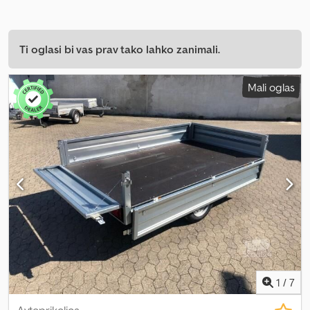
Ti oglasi bi vas prav tako lahko zanimali.
Mali oglas
1
/
7
Avtoprikolica