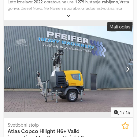
Leto izdelave:
2022
, obratovalne ure:
1.279 h
, stanje:
rabljeno
, Vrsta
goriva: Diesel Novo: Ne Namen uporabe: Gradbeništvo Znamka
motorja: Kubota Dimenzije tovornega prostora: 209 x 129 x 250 cm
Chodpjy Hbt Esfx Agksa Serijska številka: ESF208511 Za več
Mali oglas
informacij kontaktirajte PFEIFER GROUP.
1
/
14
Svetlobni stolp
Atlas Copco
Hilight H6+ Valid