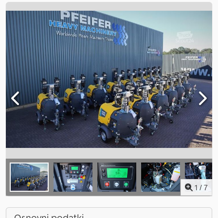
1
/
7
Osnovni podatki