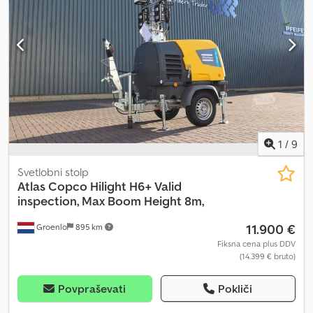
1
/
9
Svetlobni stolp
Atlas Copco
Hilight H6+ Valid
inspection, Max Boom Height 8m,
11.900 €
Groenlo
895 km
Fiksna cena plus DDV
(14.399 € bruto)
Povpraševati
Pokliči