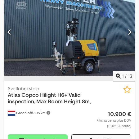
1
/
13
Svetlobni stolp
Atlas Copco
Hilight H6+ Valid
inspection, Max Boom Height 8m,
10.900 €
Groenlo
895 km
Fiksna cena plus DDV
(13.189 € bruto)