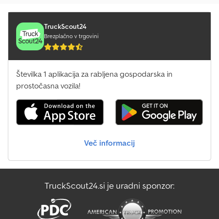
dodatne informacije se obrnite na PFEIFER GROUP.
TruckScout24
Brezplačno v trgovini
Številka 1 aplikacija za rabljena gospodarska in
prostočasna vozila!
Več informacij
TruckScout24.si je uradni sponzor: