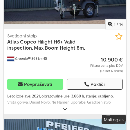
1
/
14
Svetlobni stolp
Atlas Copco
Hilight H6+ Valid
inspection, Max Boom Height 8m,
10.900 €
Groenlo
895 km
Fiksna cena plus DDV
(13.189 € bruto)
Povpraševati
Pokliči
Leto izdelave:
2021
, obratovalne ure:
3.660 h
, stanje:
rabljeno
,
Vrsta goriva: Diesel Novo: Ne Namen uporabe: Gradbeništvo
Znamka motorja: Kubota Dimenzije tovornega prostora: 209 x 129
x 250 cm Csdpfx Ageza R Udjkjha Serijska številka: ESF207362 Za
Mali oglas
več informacij se obrnite na PFEIFER GROUP.