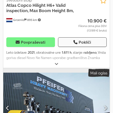
Atlas Copco
Hilight H6+ Valid
inspection, Max Boom Height 8m,
10.900 €
Groenlo
895 km
Fiksna cena plus DDV
(13.189 € bruto)
Povpraševati
Pokliči
Leto izdelave:
2021
, obratovalne ure:
1.611 h
, stanje:
rabljeno
, Vrsta
goriva: diesel Novo: Ne Namen uporabe: gradbeništvo Znamka
motorja: Kubota Mere tovornega prostora: 209 x 129 x 250 cm
Chjdpfx Agsza R Tgjkea Serijska številka: ESF207374 Za več
Mali oglas
informacij se obrnite na PFEIFER GROUP.