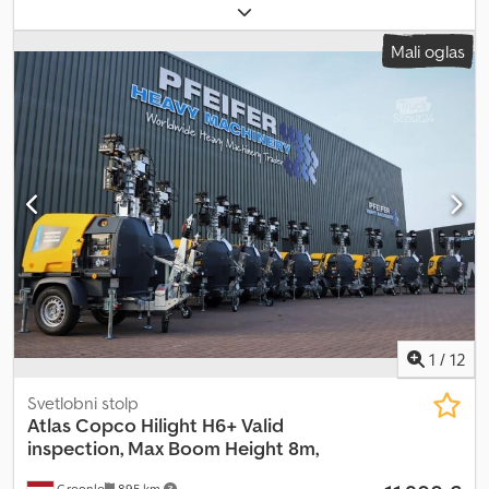
Znamka motorja: Kubota Dimenzije tovornega prostora: 209 x 129
x 250 cm Serijska številka: ESF208613 Cedpfx Agoy Evmwjksha Za
Mali oglas
več informacij se obrnite na PFEIFER GROUP.
1
/
12
Svetlobni stolp
Atlas Copco
Hilight H6+ Valid
inspection, Max Boom Height 8m,
Groenlo
895 km