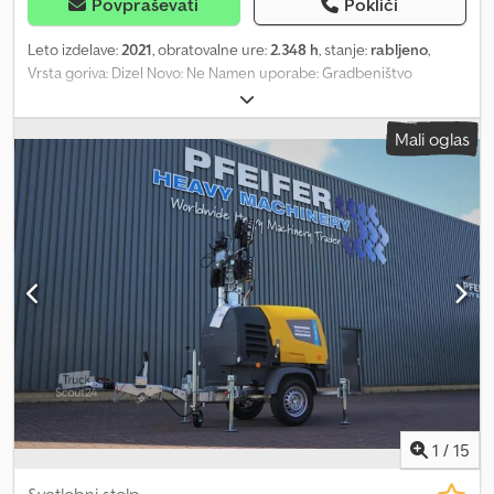
Povpraševati
Pokliči
Leto izdelave:
2021
, obratovalne ure:
2.348 h
, stanje:
rabljeno
,
Vrsta goriva: Dizel Novo: Ne Namen uporabe: Gradbeništvo
Znamka motorja: Kubota Chodpfoza R Ttjx Agkea Dimenzije
tovornega prostora: 209 x 129 x 250 cm Serijska številka:
Mali oglas
ESF207367 Za več informacij se obrnite na PFEIFER GROUP.
1
/
15
Svetlobni stolp