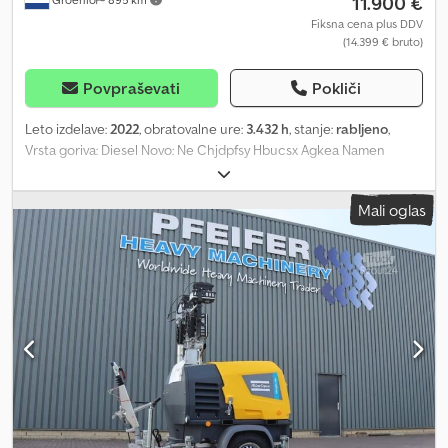
11.900 €
Fiksna cena plus DDV
(14.399 € bruto)
Povpraševati
Pokliči
Leto izdelave:
2022
, obratovalne ure:
3.432 h
, stanje:
rabljeno
,
Vrsta goriva: Diesel Novo: Ne Chjdpfsy Hbucsx Agkea Namen
uporabe: Gradbeništvo Znamka motorja: Komatsu Dimenzije
tovornega prostora: 209 x 129 x 250 cm Serijska številka:
Mali oglas
ESF208606 Za več informacij se obrnite na skupino PFEIFER.