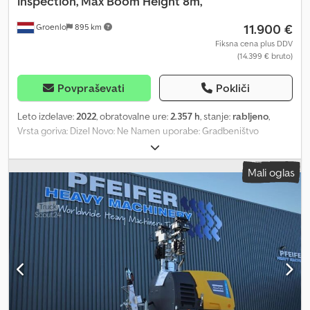
inspection, Max Boom Height 8m,
11.900 €
Groenlo
895 km
Fiksna cena plus DDV
(14.399 € bruto)
Povpraševati
Pokliči
Leto izdelave:
2022
, obratovalne ure:
2.357 h
, stanje:
rabljeno
,
Vrsta goriva: Dizel Novo: Ne Namen uporabe: Gradbeništvo
Znamka motorja: Kubota Dimenzije tovornega prostora: 209 x 129
x 250 cm Serijska številka: ESF208610 Chedpfx Agsza R U Djksa Za
Mali oglas
več informacij se obrnite na PFEIFER GROUP.