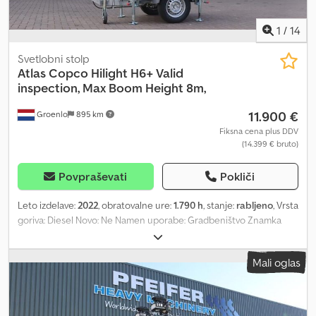
1
/
14
Svetlobni stolp
Atlas Copco
Hilight H6+ Valid
inspection, Max Boom Height 8m,
11.900 €
Groenlo
895 km
Fiksna cena plus DDV
(14.399 € bruto)
Povpraševati
Pokliči
Leto izdelave:
2022
, obratovalne ure:
1.790 h
, stanje:
rabljeno
, Vrsta
goriva: Diesel Novo: Ne Namen uporabe: Gradbeništvo Znamka
motorja: Kubota Dimenzije tovornega prostora: 209 x 129 x 250 cm
Cjdpfxoy Hbtre Agkeha Serijska številka: ESF208623 Za dodatne
Mali oglas
informacije kontaktirajte PFEIFER GROUP.