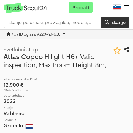
Prodati
Iskanje
/ ... / ID oglasa: A220-49-638
Svetlobni stolp
Atlas Copco
Hilight H6+ Valid
inspection, Max Boom Height 8m,
Fiksna cena plus DDV
12.900 €
(15.609 € bruto)
Leto izdelave
2023
Stanje
Rabljeno
Lokacija
Groenlo