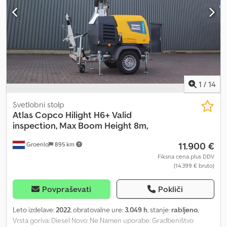
1
/
14
Svetlobni stolp
Atlas Copco
Hilight H6+ Valid
inspection, Max Boom Height 8m,
11.900 €
Groenlo
895 km
Fiksna cena plus DDV
(14.399 € bruto)
Povpraševati
Pokliči
Leto izdelave:
2022
, obratovalne ure:
3.049 h
, stanje:
rabljeno
,
Vrsta goriva: Diesel Novo: Ne Namen uporabe: Gradbeništvo