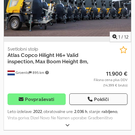
1
/
12
Svetlobni stolp
Atlas Copco
Hilight H6+ Valid
inspection, Max Boom Height 8m,
11.900 €
Groenlo
895 km
Fiksna cena plus DDV
(14.399 € bruto)
Povpraševati
Pokliči
Leto izdelave:
2022
, obratovalne ure:
2.036 h
, stanje:
rabljeno
,
Vrsta goriva: Dizel Novo: Ne Namen uporabe: Gradbeništvo
Znamka motorja: Kubota Dimenzije tovornega prostora: 209 x 129
x 250 cm Serijska številka: ESF208612 Csdpsza R S Nofx Agkjha Za