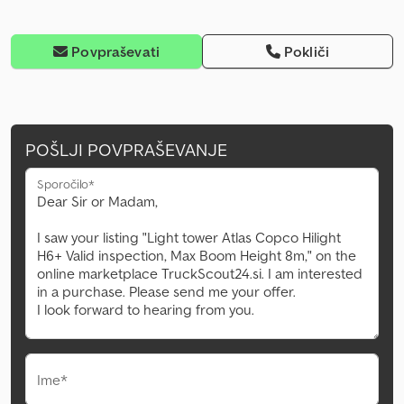
Povpraševati
Pokliči
POŠLJI POVPRAŠEVANJE
Sporočilo*
Ime*