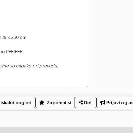
 129 x 250 cm
ino PFEIFER.
ožne so napake pri prevodu.
iskalni pogled
Zapomni si
Deli
Prijavi ogla