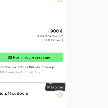
11.900 €
Fiksna cena plus DDV
(14.399 € bruto)
Pošlji povpraševanje
štvo Znamka motorja: Kubota Dimenzije
ROUP. Dcedpfxjy Hbtro Ab Nsk
Mali oglas
ction, Max Boom