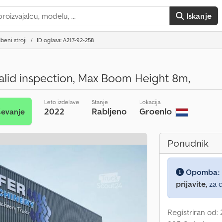
Iskanje
beni stroji
ID oglasa: A217-92-258
alid inspection, Max Boom Height 8m,
Leto izdelave
Stanje
Lokacija
2022
Rabljeno
Groenlo
ševanje
Ponudnik
Opomba:
prijavite,
za d
Registriran od: