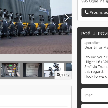
995 Oglasi na s
Prosim, po
POŠLJI PO
Sporočilo*
1
/
12
Ime*