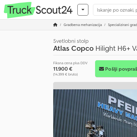
Gradbena mehanizacija
Specializirani grad
Svetlobni stolp
Atlas Copco
Hilight H6+ V
Fiksna cena plus DDV
11.900 €
Pošlji povpra
(14.399 € bruto)