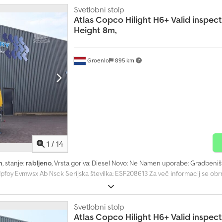
Svetlobni stolp
Atlas Copco
Hilight H6+ Valid inspe
Height 8m,
Groenlo
895 km
1
/
14
h
, stanje:
rabljeno
, Vrsta goriva: Diesel Novo: Ne Namen uporabe: Gradbeni
pfoy Evmwsx Ab Nsck Serijska številka: ESF208613 Za več informacij se ob
Svetlobni stolp
Atlas Copco
Hilight H6+ Valid inspe