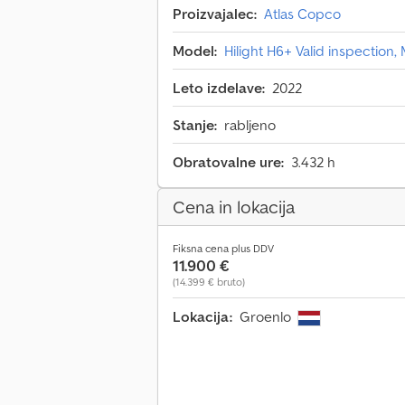
Proizvajalec:
Atlas Copco
Model:
Hilight H6+ Valid inspection
Leto izdelave:
2022
Stanje:
rabljeno
Obratovalne ure:
3.432 h
Cena in lokacija
Fiksna cena plus DDV
11.900 €
(14.399 € bruto)
Lokacija:
Groenlo