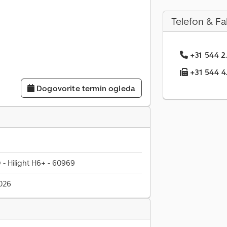
Telefon & Fa
+31 544 2.
+31 544 4.
Dogovorite termin ogleda
 Hilight H6+ - 60969
026