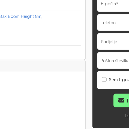
E-pošta*
, Max Boom Height 8m,
Telefon
Podjetje
Poštna številka
Sem trgo
I