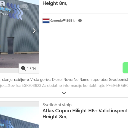
Height 8m,
Groenlo
895 km
1
/
14
h
, stanje:
rabljeno
, Vrsta goriva: Diesel Novo: Ne Namen uporabe: Gradbeni
ijska številka: ESF208623 Za dodatne informacije kontaktirajte PFEIFER G
Svetlobni stolp
Atlas Copco
Hilight H6+ Valid inspe
Height 8m,