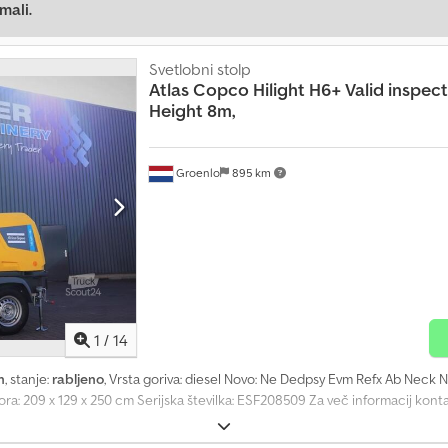
mali.
Svetlobni stolp
Atlas Copco
Hilight H6+ Valid inspe
Height 8m,
Groenlo
895 km
1
/
14
h
, stanje:
rabljeno
, Vrsta goriva: diesel Novo: Ne Dedpsy Evm Refx Ab Nec
ra: 209 x 129 x 250 cm Serijska številka: ESF208509 Za več informacij kont