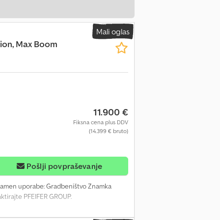
Mali oglas
ction, Max Boom
11.900 €
Fiksna cena plus DDV
(14.399 € bruto)
Pošlji povpraševanje
k Namen uporabe: Gradbeništvo Znamka
aktirajte PFEIFER GROUP.