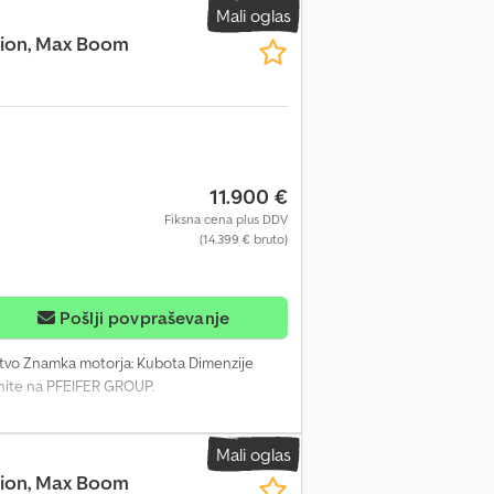
Mali oglas
ction, Max Boom
11.900 €
Fiksna cena plus DDV
(14.399 € bruto)
Pošlji povpraševanje
štvo Znamka motorja: Kubota Dimenzije
rnite na PFEIFER GROUP.
Mali oglas
ction, Max Boom