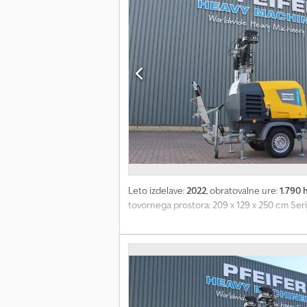
Leto izdelave:
2022
, obratovalne ure:
1.790 
tovornega prostora: 209 x 129 x 250 cm Ser