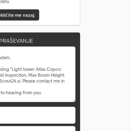
pletu
kličite me nazaj.
VPRAŠEVANJE