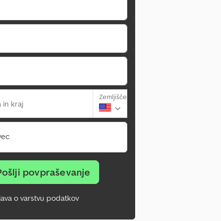
Zemljišče
 in kraj
vec
Pošlji povpraševanje
zjava o varstvu podatkov