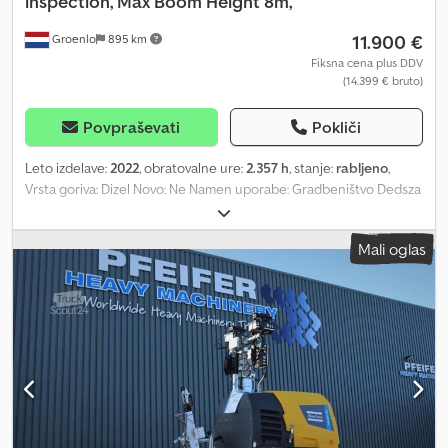
inspection, Max Boom Height 8m,
11.900 €
Groenlo
895 km
Fiksna cena plus DDV
(14.399 € bruto)
Povpraševati
Pokliči
Leto izdelave:
2022
, obratovalne ure:
2.357 h
, stanje:
rabljeno
,
Vrsta goriva: Dizel Novo: Ne Namen uporabe: Gradbeništvo Dedsza
R U Depfx Ad Iskr Znamka motorja: Kubota Dimenzije tovornega
prostora: 209 x 129 x 250 cm Serijska številka: ESF208610 Za več
Mali oglas
informacij se obrnite na PFEIFER GROUP.