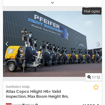
uporabe: Gradbeništvo Znamka motorja: Kubota Dimenzije
tovornega prostora: 209 x 129 x 250 cm Serijska številka:
Mali oglas
ESF208613 Za več informacij se obrnite na PFEIFER GROUP.
1
/
12
Svetlobni stolp
Atlas Copco
Hilight H6+ Valid
inspection, Max Boom Height 8m,
Groenlo
895 km