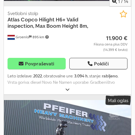
1
/
14
Svetlobni stolp
Atlas Copco
Hilight H6+ Valid
inspection, Max Boom Height 8m,
11.900 €
Groenlo
895 km
Fiksna cena plus DDV
(14.399 € bruto)
Povpraševati
Pokliči
Leto izdelave:
2022
, obratovalne ure:
3.094 h
, stanje:
rabljeno
,
Vrsta goriva: diesel Novo: Ne Namen uporabe: Gradbeništvo
Dodpfx Ajy Evm Rod Iskr Znamka motorja: Kubota Dimenzije
tovornega prostora: 209 x 129 x 250 cm Serijska številka:
Mali oglas
ESF208509 Za več informacij kontaktirajte PFEIFER GROUP.