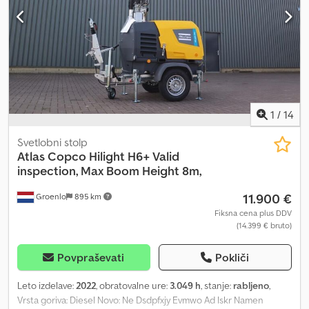
1
/
14
Svetlobni stolp
Atlas Copco
Hilight H6+ Valid
inspection, Max Boom Height 8m,
11.900 €
Groenlo
895 km
Fiksna cena plus DDV
(14.399 € bruto)
Povpraševati
Pokliči
Leto izdelave:
2022
, obratovalne ure:
3.049 h
, stanje:
rabljeno
,
Vrsta goriva: Diesel Novo: Ne Dsdpfxjy Evmwo Ad Iskr Namen