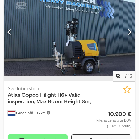
1
/
13
Svetlobni stolp
Atlas Copco
Hilight H6+ Valid
inspection, Max Boom Height 8m,
10.900 €
Groenlo
895 km
Fiksna cena plus DDV
(13.189 € bruto)