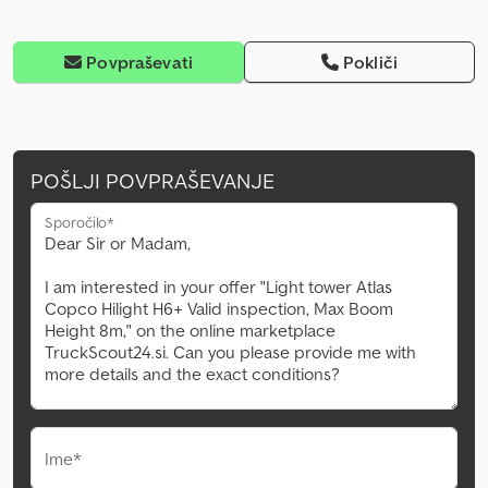
Povpraševati
Pokliči
POŠLJI POVPRAŠEVANJE
Sporočilo*
Ime*