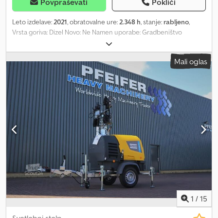
Povpraševati
Pokliči
Leto izdelave:
2021
, obratovalne ure:
2.348 h
, stanje:
rabljeno
,
Vrsta goriva: Dizel Novo: Ne Namen uporabe: Gradbeništvo
Znamka motorja: Kubota Dimenzije tovornega prostora: 209 x 129
x 250 cm Serijska številka: ESF207367 Dodpfxoza R Ttj Ad Iskr Za
Mali oglas
več informacij se obrnite na PFEIFER GROUP.
1
/
15
Svetlobni stolp