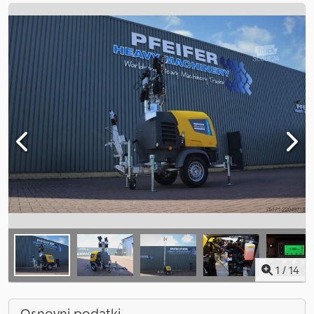
1
/
14
Osnovni podatki