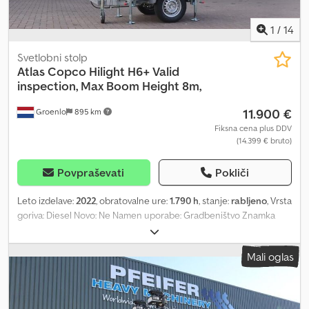
1
/
14
Svetlobni stolp
Atlas Copco
Hilight H6+ Valid
inspection, Max Boom Height 8m,
11.900 €
Groenlo
895 km
Fiksna cena plus DDV
(14.399 € bruto)
Povpraševati
Pokliči
Leto izdelave:
2022
, obratovalne ure:
1.790 h
, stanje:
rabljeno
, Vrsta
goriva: Diesel Novo: Ne Namen uporabe: Gradbeništvo Znamka
motorja: Kubota Dimenzije tovornega prostora: 209 x 129 x 250 cm
Serijska številka: ESF208623 Dkedpfx Adsy Hbtre Ier Za dodatne
Mali oglas
informacije kontaktirajte PFEIFER GROUP.