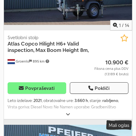
1
/
14
Svetlobni stolp
Atlas Copco
Hilight H6+ Valid
inspection, Max Boom Height 8m,
10.900 €
Groenlo
895 km
Fiksna cena plus DDV
(13.189 € bruto)
Povpraševati
Pokliči
Leto izdelave:
2021
, obratovalne ure:
3.660 h
, stanje:
rabljeno
,
Vrsta goriva: Diesel Novo: Ne Namen uporabe: Gradbeništvo
Dkodpfx Aeza R Udsd Ior Znamka motorja: Kubota Dimenzije
tovornega prostora: 209 x 129 x 250 cm Serijska številka:
Mali oglas
ESF207362 Za več informacij se obrnite na PFEIFER GROUP.