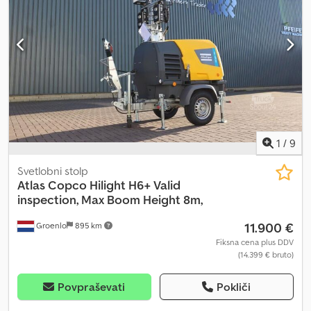
1
/
9
Svetlobni stolp
Atlas Copco
Hilight H6+ Valid
inspection, Max Boom Height 8m,
11.900 €
Groenlo
895 km
Fiksna cena plus DDV
(14.399 € bruto)
Povpraševati
Pokliči