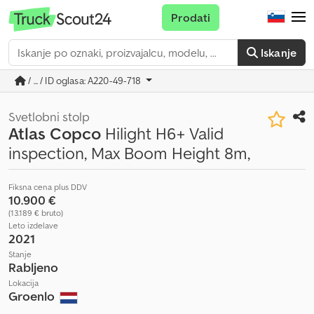
Prodati
Iskanje
/ ... / ID oglasa: A220-49-718
Svetlobni stolp
Atlas Copco
Hilight H6+ Valid
inspection, Max Boom Height 8m,
Fiksna cena plus DDV
10.900 €
(13.189 € bruto)
Leto izdelave
2021
Stanje
Rabljeno
Lokacija
Groenlo