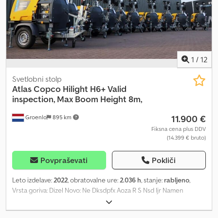
1
/
12
Svetlobni stolp
Atlas Copco
Hilight H6+ Valid
inspection, Max Boom Height 8m,
11.900 €
Groenlo
895 km
Fiksna cena plus DDV
(14.399 € bruto)
Povpraševati
Pokliči
Leto izdelave:
2022
, obratovalne ure:
2.036 h
, stanje:
rabljeno
,
Vrsta goriva: Dizel Novo: Ne Dksdpfx Aoza R S Nsd Ijr Namen
uporabe: Gradbeništvo Znamka motorja: Kubota Dimenzije
tovornega prostora: 209 x 129 x 250 cm Serijska številka: