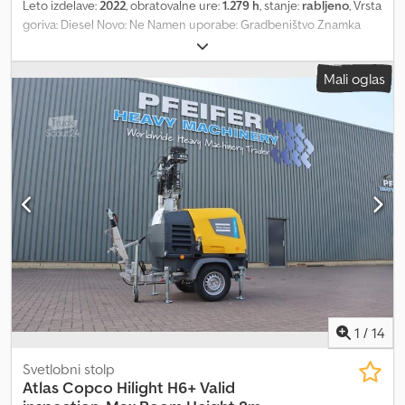
Leto izdelave:
2022
, obratovalne ure:
1.279 h
, stanje:
rabljeno
, Vrsta
goriva: Diesel Novo: Ne Namen uporabe: Gradbeništvo Znamka
motorja: Kubota Dimenzije tovornega prostora: 209 x 129 x 250 cm
Serijska številka: ESF208511 Za več informacij kontaktirajte
Mali oglas
PFEIFER GROUP. Dedpfx Asy Hbt Eed Iekr
1
/
14
Svetlobni stolp
Atlas Copco
Hilight H6+ Valid