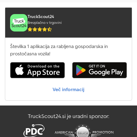
ESF208612 Za dodatne informacije se obrnite na PFEIFER GROUP.
TruckScout24
Brezplačno v trgovini
Številka 1 aplikacija za rabljena gospodarska in
prostočasna vozila!
Več informacij
TruckScout24.si je uradni sponzor: