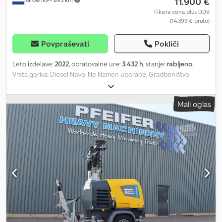
11.900 €
Fiksna cena plus DDV
(14.399 € bruto)
Povpraševati
Pokliči
Leto izdelave:
2022
, obratovalne ure:
3.432 h
, stanje:
rabljeno
,
Vrsta goriva: Diesel Novo: Ne Namen uporabe: Gradbeništvo
Znamka motorja: Komatsu Dimenzije tovornega prostora: 209 x 129
x 250 cm Serijska številka: ESF208606 Za več informacij se obrnite
Mali oglas
na skupino PFEIFER. Dedpfsy Hbucjx Ad Iskr