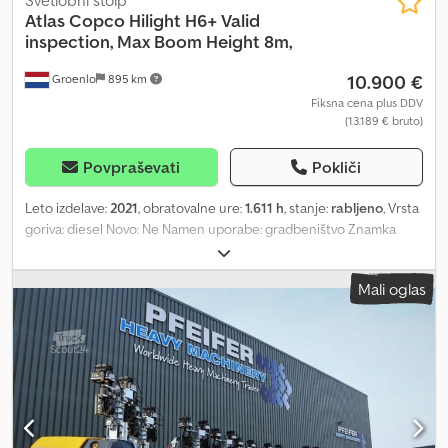
Atlas Copco
Hilight H6+ Valid
inspection, Max Boom Height 8m,
10.900 €
Groenlo
895 km
Fiksna cena plus DDV
(13.189 € bruto)
Povpraševati
Pokliči
Leto izdelave:
2021
, obratovalne ure:
1.611 h
, stanje:
rabljeno
, Vrsta
goriva: diesel Novo: Ne Namen uporabe: gradbeništvo Znamka
motorja: Kubota Mere tovornega prostora: 209 x 129 x 250 cm
Serijska številka: ESF207374 Za več informacij se obrnite na
Mali oglas
PFEIFER GROUP. Dkedpfoza R Tgex Ad Ijr