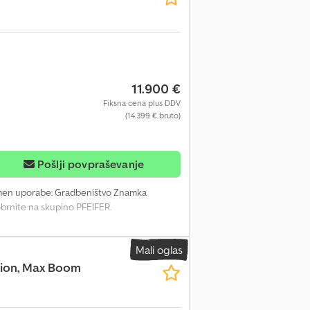
11.900 €
Fiksna cena plus DDV
(14.399 € bruto)
Pošlji povpraševanje
Namen uporabe: Gradbeništvo Znamka
obrnite na skupino PFEIFER.
Mali oglas
ction, Max Boom