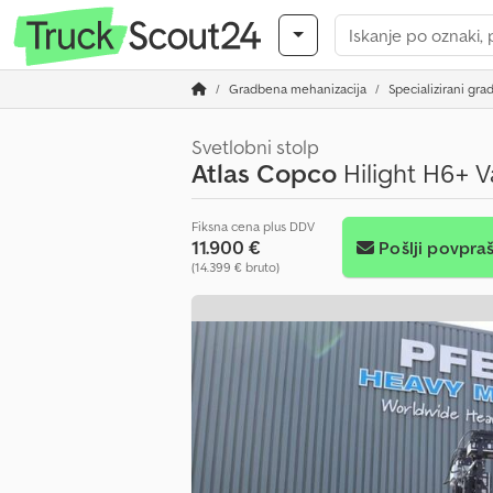
Gradbena mehanizacija
Specializirani grad
Svetlobni stolp
Atlas Copco
Hilight H6+ V
Fiksna cena plus DDV
11.900 €
Pošlji povpra
(14.399 € bruto)