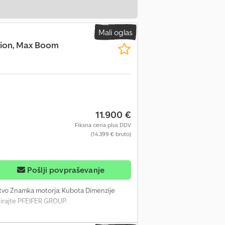
Mali oglas
ction, Max Boom
11.900 €
Fiksna cena plus DDV
(14.399 € bruto)
Pošlji povpraševanje
štvo Znamka motorja: Kubota Dimenzije
tirajte PFEIFER GROUP.