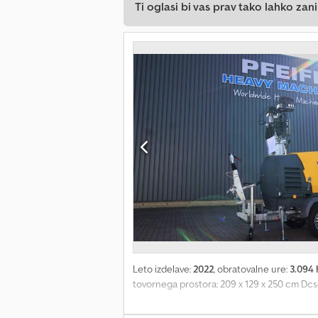
Ti oglasi bi vas prav tako lahko zani
Leto izdelave:
2022
, obratovalne ure:
3.094 
tovornega prostora: 209 x 129 x 250 cm Dcs