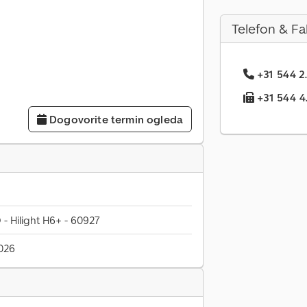
Telefon & Fa
+31 544 2.
+31 544 4.
Dogovorite termin ogleda
 Hilight H6+ - 60927
026