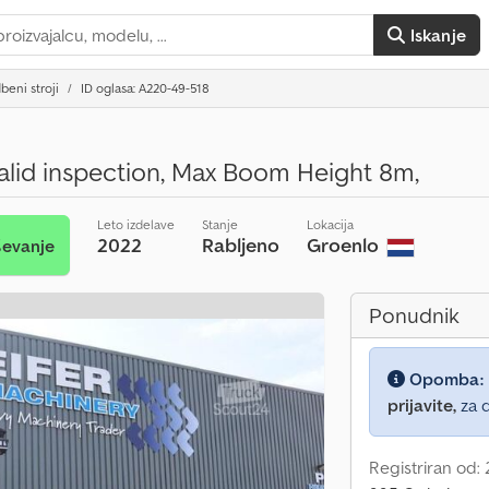
Iskanje
beni stroji
ID oglasa: A220-49-518
alid inspection, Max Boom Height 8m,
Leto izdelave
Stanje
Lokacija
2022
Rabljeno
Groenlo
ševanje
Ponudnik
Opomba:
prijavite,
za d
Registriran od: