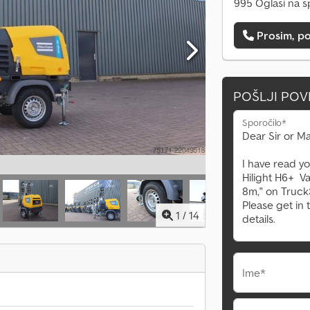
995 Oglasi na s
Prosim, po
POŠLJI PO
Sporočilo*
1
/
14
Ime*