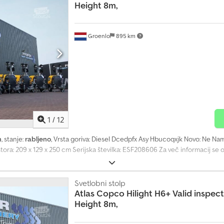
Height 8m,
Groenlo
895 km
1
/
12
h
, stanje:
rabljeno
, Vrsta goriva: Diesel Dcedpfx Asy Hbucoqxjk Novo: Ne 
ora: 209 x 129 x 250 cm Serijska številka: ESF208606 Za več informacij se 
Svetlobni stolp
Atlas Copco
Hilight H6+ Valid inspe
Height 8m,