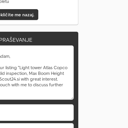
pletu
kličite me nazaj.
VPRAŠEVANJE