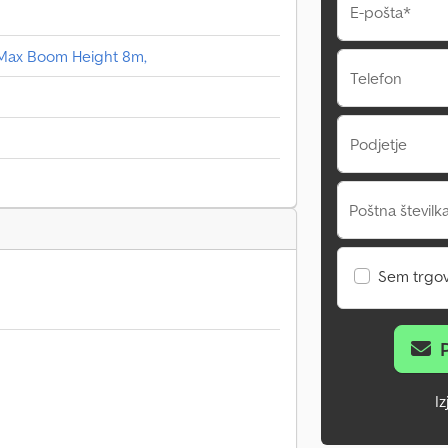
E-pošta*
, Max Boom Height 8m,
Telefon
Podjetje
Poštna številka
Sem trgo
I