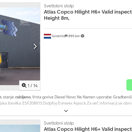
Svetlobni stolp
Atlas Copco
Hilight H6+ Valid inspe
Height 8m,
Groenlo
895 km
1
/
14
h
, stanje:
rabljeno
, Vrsta goriva: Diesel Novo: Ne Namen uporabe: Gradbeni
ijska številka: ESF208613 Dsdpfoy Evmwex Aqxsck Za več informacij se obr
Svetlobni stolp
Atlas Copco
Hilight H6+ Valid inspe