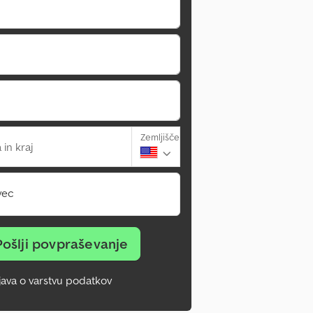
Zemljišče
 in kraj
vec
Pošlji povpraševanje
zjava o varstvu podatkov