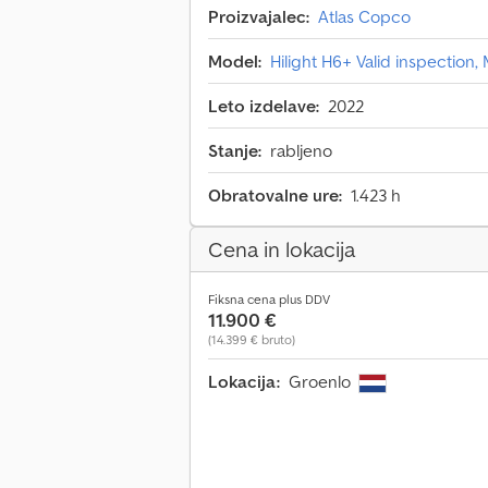
Proizvajalec:
Atlas Copco
Model:
Hilight H6+ Valid inspection
Leto izdelave:
2022
Stanje:
rabljeno
Obratovalne ure:
1.423 h
Cena in lokacija
Fiksna cena plus DDV
11.900 €
(14.399 € bruto)
Lokacija:
Groenlo