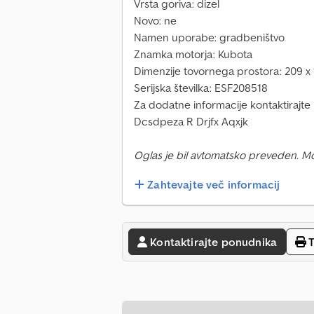
Vrsta goriva: dizel
Novo: ne
Namen uporabe: gradbeništvo
Znamka motorja: Kubota
Dimenzije tovornega prostora: 209 x
Serijska številka: ESF208518
Za dodatne informacije kontaktirajt
Dcsdpeza R Drjfx Aqxjk
Oglas je bil avtomatsko preveden. M
Zahtevajte več informacij
Kontaktirajte ponudnika
T