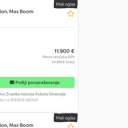
Mali oglas
ction, Max Boom
11.900 €
Fiksna cena plus DDV
(14.399 € bruto)
Pošlji povpraševanje
štvo Znamka motorja: Kubota Dimenzije
nite na PFEIFER GROUP.
Mali oglas
ction, Max Boom