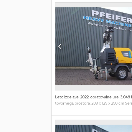
Leto izdelave:
2022
, obratovalne ure:
3.049 
tovornega prostora: 209 x 129 x 250 cm Ser