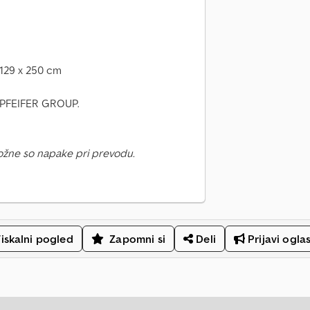
 129 x 250 cm
e PFEIFER GROUP.
ožne so napake pri prevodu.
iskalni pogled
Zapomni si
Deli
Prijavi ogla