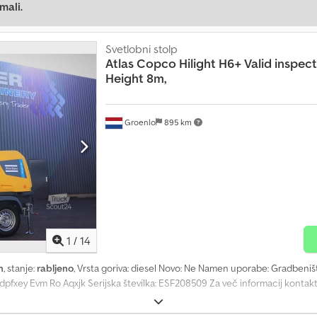
mali.
Svetlobni stolp
Atlas Copco
Hilight H6+ Valid inspe
Height 8m,
Groenlo
895 km
1
/
14
h
, stanje:
rabljeno
, Vrsta goriva: diesel Novo: Ne Namen uporabe: Gradbeni
dpfxey Evm Ro Aqxjk Serijska številka: ESF208509 Za več informacij kontak