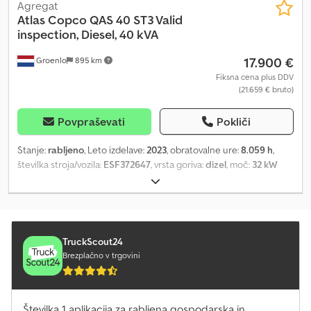
Agregat
Atlas Copco
QAS 40 ST3 Valid
inspection, Diesel, 40 kVA
17.900 €
Groenlo
895 km
Fiksna cena plus DDV
(21.659 € bruto)
Povpraševati
Pokliči
Stanje:
rabljeno
, Leto izdelave:
2023
, obratovalne ure:
8.059 h
,
številka stroja/vozila:
ESF372647
, vrsta goriva:
dizel
, moč:
32 kW
(43,51 KM)
, proizvajalec motorjev:
Kubota
, Namen uporabe:
Gradbeništvo Csdpfx Ahjza Rw Ssboha Lastna teža: 1.039 kg Moč
generatorja: 40 kVA Dimenzije tovornega prostora: 245 x 110 x 148
cm Za več informacij kontaktirajte PFEIFER GROUP.
TruckScout24
Brezplačno v trgovini
Številka 1 aplikacija za rabljena gospodarska in