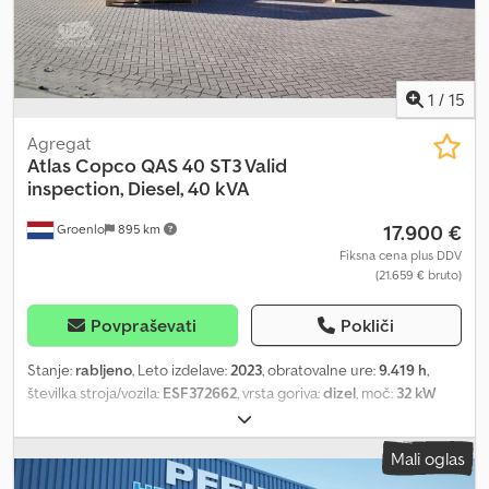
1
/
15
Agregat
Atlas Copco
QAS 40 ST3 Valid
inspection, Diesel, 40 kVA
17.900 €
Groenlo
895 km
Fiksna cena plus DDV
(21.659 € bruto)
Povpraševati
Pokliči
Stanje:
rabljeno
, Leto izdelave:
2023
, obratovalne ure:
9.419 h
,
številka stroja/vozila:
ESF372662
, vrsta goriva:
dizel
, moč:
32 kW
(43,51 KM)
, proizvajalec motorjev:
Kubota
, Namen uporabe:
Gradbeništvo Lastna teža: 1.039 kg Moč generatorja: 40 kVA
Mali oglas
Dimenzije tovornega prostora: 245 x 110 x 148 cm Za več informacij
kontaktirajte PFEIFER GROUP. Csdpfx Aoza Rygshboha