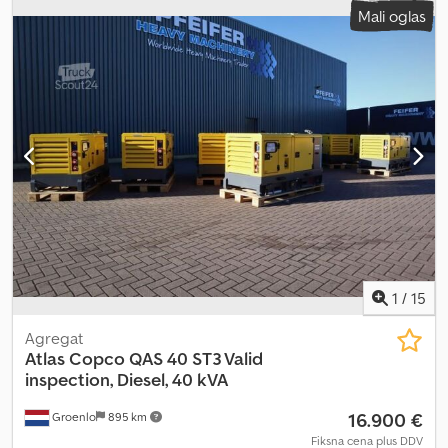
Mali oglas
1
/
15
Agregat
Atlas Copco
QAS 40 ST3 Valid
inspection, Diesel, 40 kVA
16.900 €
Groenlo
895 km
Fiksna cena plus DDV