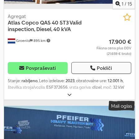
1
/
15
Agregat
Atlas Copco
QAS 40 ST3 Valid
inspection, Diesel, 40 kVA
17.900 €
Groenlo
895 km
Fiksna cena plus DDV
(21.659 € bruto)
Povpraševati
Pokliči
Stanje:
rabljeno
, Leto izdelave:
2023
, obratovalne ure:
12.001 h
,
številka stroja/vozila:
ESF372656
, vrsta goriva:
dizel
, moč:
32 kW
(43,51 KM)
, proizvajalec motorjev:
Kubota
, Namen uporabe:
Gradbeništvo Lastna teža: 1.039 kg Cjdpfoza Rvnox Ahbjha Moč
Mali oglas
generatorja: 40 kVA Dimenzije tovornega prostora: 245 x 110 x 148
cm Za več informacij kontaktirajte PFEIFER GROUP.