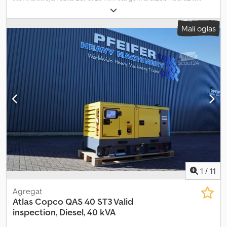
(43,51 KM)
, proizvajalec motorjev:
Kubota
, Namen uporabe:
Gradbeništvo Codpfoza Rwxsx Ahbeha Lastna teža: 1.039 kg Moč
Mali oglas
generatorja: 40 kVA Dimenzije tovornega prostora: 245 x 110 x 148
cm Za več informacij kontaktirajte PFEIFER GROUP.
1
/
11
Agregat
Atlas Copco
QAS 40 ST3 Valid
inspection, Diesel, 40 kVA