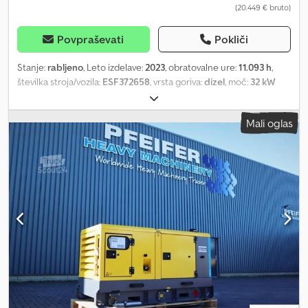
(20.449 € bruto)
Povpraševati
Pokliči
Stanje:
rabljeno
, Leto izdelave:
2023
, obratovalne ure:
11.093 h
,
številka stroja/vozila:
ESF372658
, vrsta goriva:
dizel
, moč:
32 kW
(43,51 KM)
, proizvajalec motorjev:
Kubota
, Namen uporabe:
Gradbeništvo Lastna teža: 1.039 kg Moč generatorja: 40 kVA
Mali oglas
Dimenzije tovornega prostora: 245 x 110 x 148 cm Chodsza Rxiopfx
Ahbja Za več informacij kontaktirajte PFEIFER GROUP.