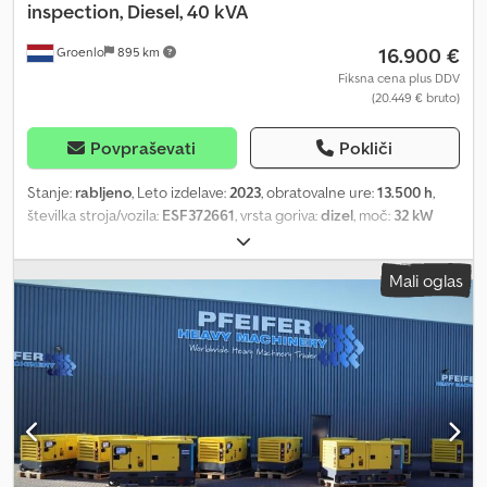
inspection, Diesel, 40 kVA
16.900 €
Groenlo
895 km
Fiksna cena plus DDV
(20.449 € bruto)
Povpraševati
Pokliči
Stanje:
rabljeno
, Leto izdelave:
2023
, obratovalne ure:
13.500 h
,
številka stroja/vozila:
ESF372661
, vrsta goriva:
dizel
, moč:
32 kW
(43,51 KM)
, proizvajalec motorjev:
Kubota
, Namen uporabe:
Gradbeništvo Csdpfjyxkw Rox Ahbjha Lastna teža: 1.039 kg Moč
Mali oglas
generatorja: 40 kVA Dimenzije tovornega prostora: 245 x 110 x 148
cm Za več informacij kontaktirajte PFEIFER GROUP.