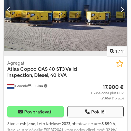
1
/
11
Agregat
Atlas Copco
QAS 40 ST3 Valid
inspection, Diesel, 40 kVA
17.900 €
Groenlo
895 km
Fiksna cena plus DDV
(21.659 € bruto)
Povpraševati
Pokliči
Stanje:
rabljeno
, Leto izdelave:
2023
, obratovalne ure:
8.899 h
,
številka stroja/vozila:
ESF372641
, vrsta goriva:
dizel
, moč:
32 kW