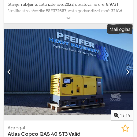
Stanje:
rabljeno
, Leto izdelave:
2023
, obratovalne ure:
8.973 h
,
številka stroja/vozila:
ESF372667
, vrsta goriva:
dizel
, moč:
32 kW
(43,51 KM)
, proizvajalec motorjev:
Kubota
, Namen uporabe:
Gradbeništvo Lastna teža: 1.039 kg Chedjyz Iynjpfx Ahboa Moč
Mali oglas
generatorja: 40 kVA Dimenzije tovornega prostora: 245 x 110 x 148
cm Za več informacij kontaktirajte PFEIFER GROUP.
1
/
14
Agregat
Atlas Copco
QAS 40 ST3 Valid