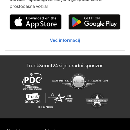
prostočasna vozila!
Več informacij
TruckScout24.si je uradni sponzor: