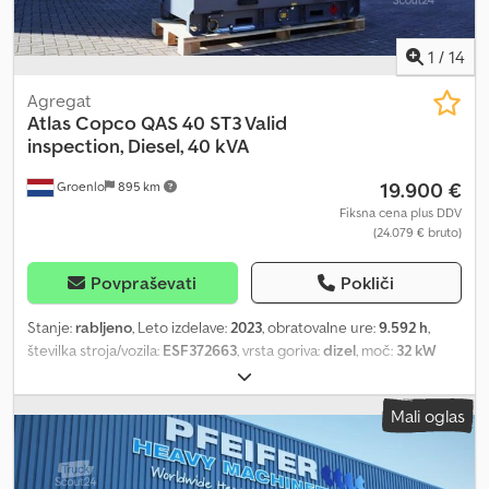
1
/
14
Agregat
Atlas Copco
QAS 40 ST3 Valid
inspection, Diesel, 40 kVA
19.900 €
Groenlo
895 km
Fiksna cena plus DDV
(24.079 € bruto)
Povpraševati
Pokliči
Stanje:
rabljeno
, Leto izdelave:
2023
, obratovalne ure:
9.592 h
,
številka stroja/vozila:
ESF372663
, vrsta goriva:
dizel
, moč:
32 kW
(43,51 KM)
, proizvajalec motorjev:
Kubota
, Namen uporabe:
Gradbeništvo Lastna teža: 1.039 kg Moč generatorja: 40 kVA
Mali oglas
Dimenzije tovornega prostora: 245 x 110 x 148 cm Cedoyaxbfjpfx
Ahbeha Za več informacij kontaktirajte PFEIFER GROUP.