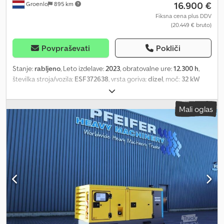
16.900 €
Groenlo
895 km
Fiksna cena plus DDV
(20.449 € bruto)
Povpraševati
Pokliči
Stanje:
rabljeno
, Leto izdelave:
2023
, obratovalne ure:
12.300 h
,
številka stroja/vozila:
ESF372638
, vrsta goriva:
dizel
, moč:
32 kW
(43,51 KM)
, proizvajalec motorjev:
Kubota
, Namen uporabe:
Gradbeništvo Lastna teža: 1.039 kg Moč generatorja: 40 kVA Cjdpfx
Mali oglas
Ahsyzl Hrsbeha Dimenzije tovornega prostora: 245 x 110 x 148 cm
Za več informacij kontaktirajte PFEIFER GROUP.