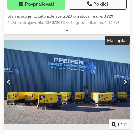
Povpraševati
Pokliči
Stanje:
rabljeno
, Leto izdelave:
2023
, obratovalne ure:
3.729 h
,
številka stroja/vozila:
ESF372673
, vrsta goriva:
dizel
, moč:
32 kW
(43,51 KM)
, proizvajalec motorjev:
Kubota
, Namen uporabe:
Gradbeništvo Lastna teža: 1.039 kg Cjdpeza Rxvofx Ahbeha Moč
Mali oglas
generatorja: 40 kVA Dimenzije tovornega prostora: 245 x 110 x 148
cm Za več informacij kontaktirajte PFEIFER GROUP.
1
/
12