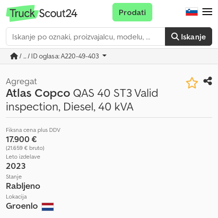
Prodati
Iskanje
/ ... / ID oglasa: A220-49-403
Agregat
Atlas Copco
QAS 40 ST3 Valid
inspection, Diesel, 40 kVA
Fiksna cena plus DDV
17.900 €
(21.659 € bruto)
Leto izdelave
2023
Stanje
Rabljeno
Lokacija
Groenlo