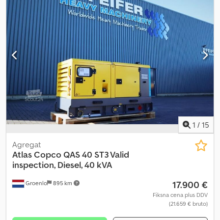
1
/
15
Agregat
Atlas Copco
QAS 40 ST3 Valid
inspection, Diesel, 40 kVA
17.900 €
Groenlo
895 km
Fiksna cena plus DDV
(21.659 € bruto)