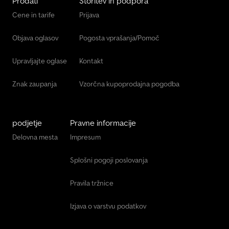
Prodati
Storitev in podpora
Cene in tarife
Prijava
Objava oglasov
Pogosta vprašanja/Pomoč
Upravljajte oglase
Kontakt
Znak zaupanja
Vzorčna kupoprodajna pogodba
podjetje
Pravne informacije
Delovna mesta
Impresum
Splošni pogoji poslovanja
Pravila tržnice
Izjava o varstvu podatkov