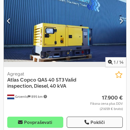
1
/
14
Agregat
Atlas Copco
QAS 40 ST3 Valid
inspection, Diesel, 40 kVA
17.900 €
Groenlo
895 km
Fiksna cena plus DDV
(21.659 € bruto)
Povpraševati
Pokliči