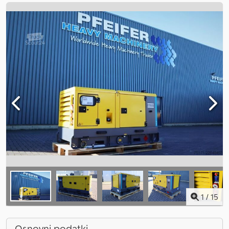
1
/
15
Osnovni podatki