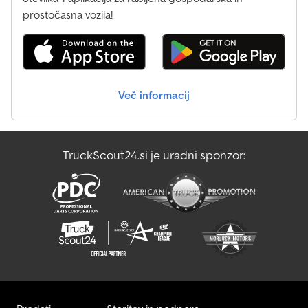
prostočasna vozila!
Več informacij
TruckScout24.si je uradni sponzor: