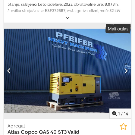
Stanje:
rabljeno
, Leto izdelave:
2023
, obratovalne ure:
8.973 h
,
številka stroja/vozila:
ESF372667
, vrsta goriva:
dizel
, moč:
32 kW
(43,51 KM)
, proizvajalec motorjev:
Kubota
, Namen uporabe:
Gradbeništvo Lastna teža: 1.039 kg Crsdpfx Aeyz Iynjngjf Moč
Mali oglas
generatorja: 40 kVA Dimenzije tovornega prostora: 245 x 110 x 148
cm Za več informacij kontaktirajte PFEIFER GROUP.
1
/
14
Agregat
Atlas Copco
QAS 40 ST3 Valid