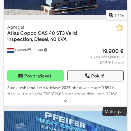
1
/
14
Agregat
Atlas Copco
QAS 40 ST3 Valid
inspection, Diesel, 40 kVA
19.900 €
Groenlo
895 km
Fiksna cena plus DDV
(24.079 € bruto)
Povpraševati
Pokliči
Stanje:
rabljeno
, Leto izdelave:
2023
, obratovalne ure:
9.592 h
,
številka stroja/vozila:
ESF372663
, vrsta goriva:
dizel
, moč:
32 kW
(43,51 KM)
, proizvajalec motorjev:
Kubota
, Namen uporabe:
Gradbeništvo Lastna teža: 1.039 kg Moč generatorja: 40 kVA
Mali oglas
Cedpfx Aoyaxbfengjrf Dimenzije tovornega prostora: 245 x 110 x
148 cm Za več informacij kontaktirajte PFEIFER GROUP.