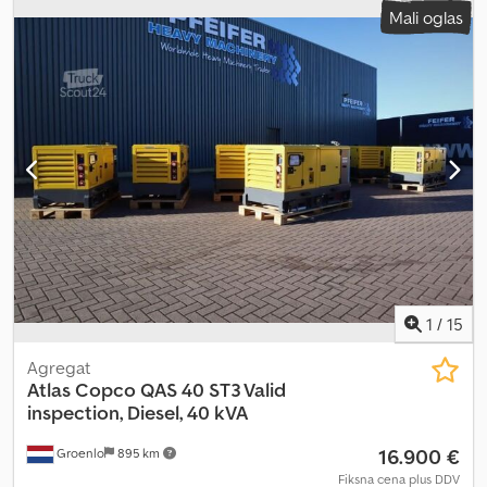
Mali oglas
1
/
15
Agregat
Atlas Copco
QAS 40 ST3 Valid
inspection, Diesel, 40 kVA
16.900 €
Groenlo
895 km
Fiksna cena plus DDV