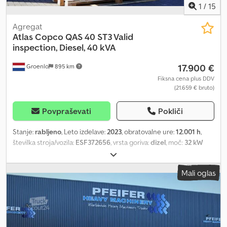
1
/
15
Agregat
Atlas Copco
QAS 40 ST3 Valid
inspection, Diesel, 40 kVA
17.900 €
Groenlo
895 km
Fiksna cena plus DDV
(21.659 € bruto)
Povpraševati
Pokliči
Stanje:
rabljeno
, Leto izdelave:
2023
, obratovalne ure:
12.001 h
,
številka stroja/vozila:
ESF372656
, vrsta goriva:
dizel
, moč:
32 kW
(43,51 KM)
, proizvajalec motorjev:
Kubota
, Namen uporabe:
Gradbeništvo Lastna teža: 1.039 kg Crsdjza Rvnopfx Angef Moč
Mali oglas
generatorja: 40 kVA Dimenzije tovornega prostora: 245 x 110 x 148
cm Za več informacij kontaktirajte PFEIFER GROUP.