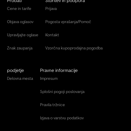
Prodati
Storitev in podpora
Cene in tarife
Prijava
Objava oglasov
Pogosta vprašanja/Pomoč
Upravljajte oglase
Kontakt
Znak zaupanja
Vzorčna kupoprodajna pogodba
podjetje
Pravne informacije
Delovna mesta
Impresum
Splošni pogoji poslovanja
Pravila tržnice
Izjava o varstvu podatkov