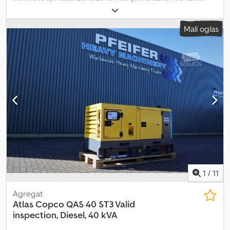
(43,51 KM)
, proizvajalec motorjev:
Kubota
, Namen uporabe:
Gradbeništvo Lastna teža: 1.039 kg Moč generatorja: 40 kVA
Mali oglas
Dimenzije tovornega prostora: 245 x 110 x 148 cm Za več informacij
kontaktirajte PFEIFER GROUP. Csdpfx Anjza Rwxogjrf
1
/
11
Agregat
Atlas Copco
QAS 40 ST3 Valid
inspection, Diesel, 40 kVA