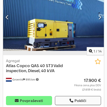
1
/
14
Agregat
Atlas Copco
QAS 40 ST3 Valid
inspection, Diesel, 40 kVA
17.900 €
Groenlo
895 km
Fiksna cena plus DDV
(21.659 € bruto)
Povpraševati
Pokliči