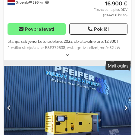
16.900 €
Groenlo
895 km
Fiksna cena plus DDV
(20.449 € bruto)
Povpraševati
Pokliči
Stanje:
rabljeno
, Leto izdelave:
2023
, obratovalne ure:
12.300 h
,
številka stroja/vozila:
ESF372638
, vrsta goriva:
dizel
, moč:
32 kW
(43,51 KM)
, proizvajalec motorjev:
Kubota
, Namen uporabe:
Gradbeništvo Lastna teža: 1.039 kg Moč generatorja: 40 kVA
Mali oglas
Dimenzije tovornega prostora: 245 x 110 x 148 cm Za več informacij
kontaktirajte PFEIFER GROUP. Cjdeyzl Hrepfx Angsrf