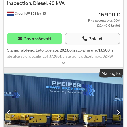
inspection, Diesel, 40 kVA
16.900 €
Groenlo
895 km
Fiksna cena plus DDV
(20.449 € bruto)
Povpraševati
Pokliči
Stanje:
rabljeno
, Leto izdelave:
2023
, obratovalne ure:
13.500 h
,
številka stroja/vozila:
ESF372661
, vrsta goriva:
dizel
, moč:
32 kW
(43,51 KM)
, proizvajalec motorjev:
Kubota
, Namen uporabe:
Gradbeništvo Lastna teža: 1.039 kg Moč generatorja: 40 kVA
Mali oglas
Csdpfxsyxkw Rj Angorf Dimenzije tovornega prostora: 245 x 110 x
148 cm Za več informacij kontaktirajte PFEIFER GROUP.