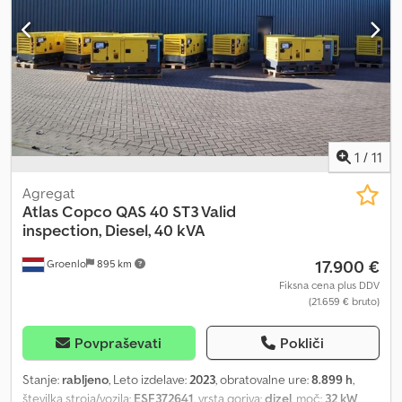
1
/
11
Agregat
Atlas Copco
QAS 40 ST3 Valid
inspection, Diesel, 40 kVA
17.900 €
Groenlo
895 km
Fiksna cena plus DDV
(21.659 € bruto)
Povpraševati
Pokliči
Stanje:
rabljeno
, Leto izdelave:
2023
, obratovalne ure:
8.899 h
,
številka stroja/vozila:
ESF372641
, vrsta goriva:
dizel
, moč:
32 kW