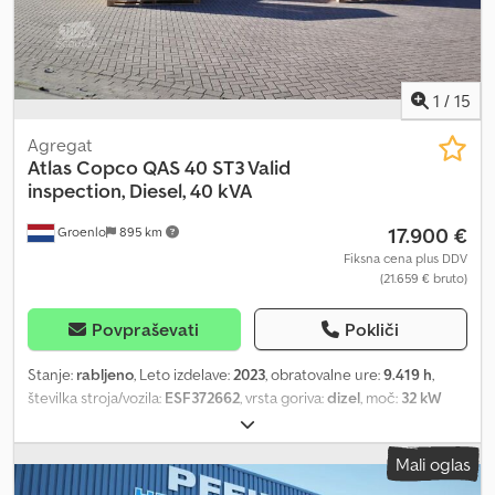
1
/
15
Agregat
Atlas Copco
QAS 40 ST3 Valid
inspection, Diesel, 40 kVA
17.900 €
Groenlo
895 km
Fiksna cena plus DDV
(21.659 € bruto)
Povpraševati
Pokliči
Stanje:
rabljeno
, Leto izdelave:
2023
, obratovalne ure:
9.419 h
,
številka stroja/vozila:
ESF372662
, vrsta goriva:
dizel
, moč:
32 kW
(43,51 KM)
, proizvajalec motorjev:
Kubota
, Namen uporabe:
Gradbeništvo Lastna teža: 1.039 kg Moč generatorja: 40 kVA
Mali oglas
Credpfx Asza Rygjngef Dimenzije tovornega prostora: 245 x 110 x
148 cm Za več informacij kontaktirajte PFEIFER GROUP.