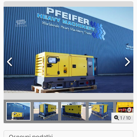
1
/
10
Osnovni podatki