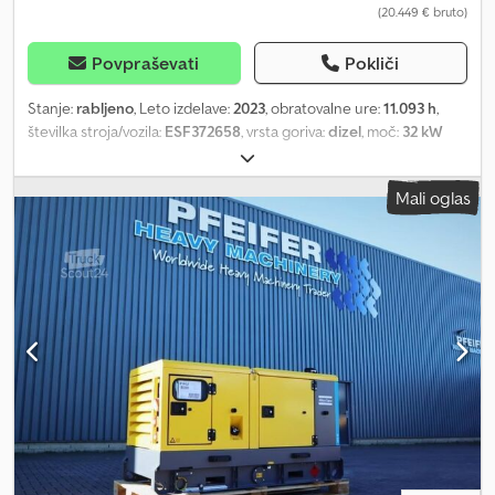
(20.449 € bruto)
Povpraševati
Pokliči
Stanje:
rabljeno
, Leto izdelave:
2023
, obratovalne ure:
11.093 h
,
številka stroja/vozila:
ESF372658
, vrsta goriva:
dizel
, moč:
32 kW
(43,51 KM)
, proizvajalec motorjev:
Kubota
, Namen uporabe:
Gradbeništvo Lastna teža: 1.039 kg Moč generatorja: 40 kVA
Mali oglas
Dimenzije tovornega prostora: 245 x 110 x 148 cm Crodpfx Anjza
Rxiegsf Za več informacij kontaktirajte PFEIFER GROUP.