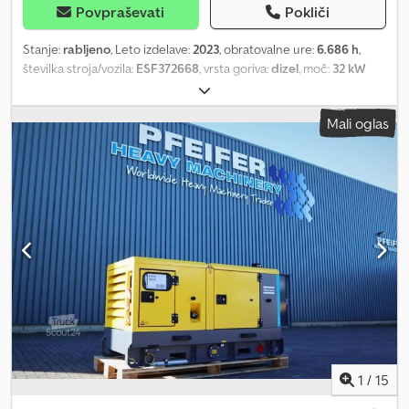
Povpraševati
Pokliči
Stanje:
rabljeno
, Leto izdelave:
2023
, obratovalne ure:
6.686 h
,
številka stroja/vozila:
ESF372668
, vrsta goriva:
dizel
, moč:
32 kW
(43,51 KM)
, proizvajalec motorjev:
Kubota
, Namen uporabe:
Gradbeništvo Cedjza Rx Nepfx Angerf Lastna teža: 1.039 kg Moč
Mali oglas
generatorja: 40 kVA Dimenzije tovornega prostora: 245 x 110 x 148
cm Za več informacij kontaktirajte PFEIFER GROUP.
1
/
15