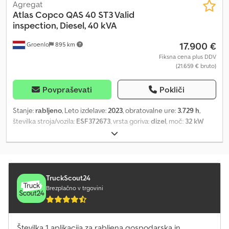
Agregat
Atlas Copco
QAS 40 ST3 Valid
inspection, Diesel, 40 kVA
17.900 €
Groenlo
895 km
Fiksna cena plus DDV
(21.659 € bruto)
Povpraševati
Pokliči
Stanje:
rabljeno
, Leto izdelave:
2023
, obratovalne ure:
3.729 h
,
številka stroja/vozila:
ESF372673
, vrsta goriva:
dizel
, moč:
32 kW
(43,51 KM)
, proizvajalec motorjev:
Kubota
, Namen uporabe:
Gradbeništvo Lastna teža: 1.039 kg Moč generatorja: 40 kVA
Dimenzije tovornega prostora: 245 x 110 x 148 cm Za več informacij
kontaktirajte PFEIFER GROUP. Cedpfxsza Rxvo Angerf
TruckScout24
Brezplačno v trgovini
Številka 1 aplikacija za rabljena gospodarska in