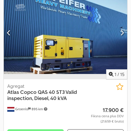
1
/
15
Agregat
Atlas Copco
QAS 40 ST3 Valid
inspection, Diesel, 40 kVA
17.900 €
Groenlo
895 km
Fiksna cena plus DDV
(21.659 € bruto)