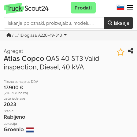
Prodati
Iskanje
/ ... / ID oglasa: A220-49-343
Agregat
Atlas Copco
QAS 40 ST3 Valid
inspection, Diesel, 40 kVA
Fiksna cena plus DDV
17.900 €
(21.659 € bruto)
Leto izdelave
2023
Stanje
Rabljeno
Lokacija
Groenlo