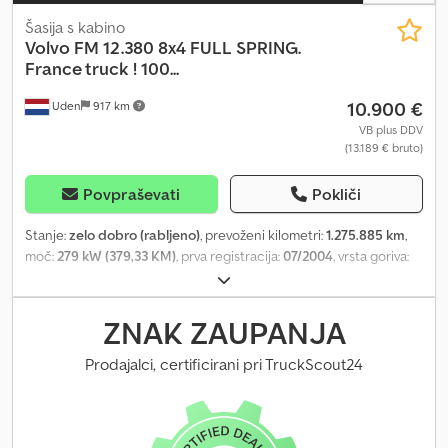
Šasija s kabino
Volvo
FM 12.380 8x4 FULL SPRING.
France truck ! 100...
10.900 €
Uden
917 km
VB plus DDV
(13.189 € bruto)
Povpraševati
Pokliči
Stanje:
zelo dobro (rabljeno)
, prevoženi kilometri:
1.275.885 km
,
moč:
279 kW (379,33 KM)
, prva registracija:
07/2004
, vrsta goriva:
dizel
, velikost pnevmatike:
315/80 R22.5
, konfiguracija osi:
8x4
,
gorivo:
dizel
, zavore:
zaviranje z motorjem
, voznikova kabina:
dnevna kabina
, vrsta prenosa:
samodejen
, emisijski razred:
Euro
ZNAK ZAUPANJA
3
, vzmetenje:
drugo
, skupna dolžina:
10.300 mm
, skupna širina:
2.500 mm
, skupna višina:
3.000 mm
, Leto izdelave:
2004
, Oprema:
Prodajalci, certificirani pri TruckScout24
ABS, električno upravljanje oken, klimatska naprava, parkirni
grelec, spojler, tempomat
, = Dodatne možnosti in oprema = -
Aluminijast rezervoar za gorivo - Ojačevalnik zavorne sile - Strešni
spojler - Sedeži z zračno vzmetenjem - Radio/CD predvajalnik -