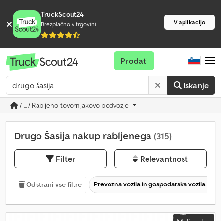
TruckScout24
V aplikacijo
Brezplačno v trgovini
Prodati
Iskanje
/ ... / Rabljeno tovornjakovo podvozje
Drugo Šasija nakup rabljenega
(315)
Filter
Relevantnost
Prevozna vozila in gospodarska vozila
Odstrani vse filtre