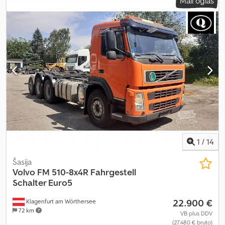
Mali oglas
1
/
14
Šasija
Volvo
FM 510-8x4R Fahrgestell
Schalter Euro5
22.900 €
Klagenfurt am Wörthersee
72 km
VB plus DDV
(27.480 € bruto)