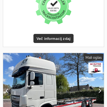
Spalna kabina - Sončna zaščitna loputa - Neodvisno gretje =
Opombe = PREVOZ DO ANTWERPNA 590 EUR = Dodatne
informacije = Konfiguracija osi Dimenzija pnevmatik: 315/80 R22.5
Dsdpfszrm E Isx Adzsck Sprednja os 1: krmiljena; Vzmetenje:
parabolično vzmetenje Sprednja os 2: krmiljena; Vzmetenje:
parabolično vzmetenje Zadnja os 1: dvojna montaža; Vzmetenje:
listnato vzmetenje Zadnja os 2: dvojna montaža; Vzmetenje:
Več informacij zdaj
listnato vzmetenje Teže Lastna teža: 13.980 kg Nosilnost: 22.020 kg
Dovoljena skupna masa: 36.000 kg Stanje Tehnično stanje: zelo
dobro Vizualno stanje: zelo dobro Identifikacija Referenčna
številka: 17
Mali oglas