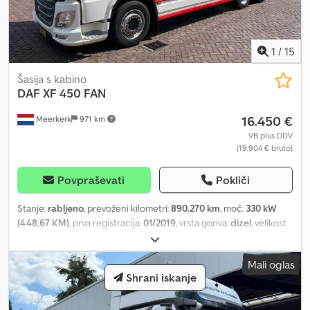
1
/
15
Šasija s kabino
DAF
XF 450 FAN
16.450 €
Meerkerk
971 km
VB plus DDV
(19.904 € bruto)
Povpraševati
Pokliči
Stanje:
rabljeno
, prevoženi kilometri:
890.270 km
, moč:
330 kW
(448,67 KM)
, prva registracija:
01/2019
, vrsta goriva:
dizel
, velikost
pnevmatike:
375/50R22.5
, konfiguracija osi:
6x2
, medosna razdalja:
6.000 mm
, gorivo:
dizel
, kapaciteta rezervoarja za gorivo:
545 l
,
Mali oglas
zavore:
zaviranje z motorjem
, barva:
bela
, voznikova kabina:
Shrani iskanje
spalna kabina
, vrsta prenosa:
samodejen
, emisijski razred:
Euro 6
,
število sedežev:
2
, skupna dolžina:
9.450 mm
, skupna širina:
2.550
mm
, dovoljena osna obremenitev (os 1):
8.000 kg
, dovoljena osna