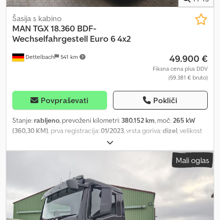
Šasija s kabino
MAN
TGX 18.360 BDF-
Wechselfahrgestell Euro 6 4x2
49.900 €
Dettelbach
541 km
Fiksna cena plus DDV
(59.381 € bruto)
Povpraševati
Pokliči
Stanje:
rabljeno
, prevoženi kilometri:
380.152 km
, moč:
265 kW
(360,30 KM)
, prva registracija:
01/2023
, vrsta goriva:
dizel
, velikost
pnevmatike:
315/60R22,5
, konfiguracija osi:
4x2
, medosna razdalja:
5.500 mm
, gorivo:
dizel
, zavore:
retarder
, barva:
modra
, voznikova
Mali oglas
kabina:
spalna kabina
, vrsta prenosa:
samodejen
, emisijski razred:
Euro 6
, vzmetenje:
zrak
, skupna dolžina:
9.580 mm
, skupna širina:
2.550 mm
, skupna višina:
3.820 mm
, dolžina tovornega prostora:
7.200 mm
, Leto izdelave:
2023
, Oprema:
ABS, EBS (Elektronski
zavorni sistem), centralno zaklepanje, dvižna zadnja plošča,
električno nastavljivo ogledalo, električno upravljanje oken,