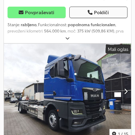
Povpraševati
Pokliči
Stanje:
rabljeno
, Funkcionalnost:
popolnoma funkcionalen
,
prevoženi kilometri:
564.000 km
, moč:
375 kW (509,86 KM)
, prva
registracija:
08/2010
, vrsta goriva:
dizel
, skupna masa:
32.000 kg
,
konfiguracija osi:
8x4
, medosna razdalja:
3.800 mm
, gorivo:
dizel
,
Mali oglas
voznikova kabina:
dnevna kabina
, vrsta prenosa:
mehanski
,
emisijski razred:
Euro 5
, vzmetenje:
jeklo-zrak
, dolžina tovornega
prostora:
7.400 mm
, Leto izdelave:
2010
, VOLVO FM-510 Tridem 8x4
Euro 5 Dodeix E Azjpfx Adzeck Leaf/Air Suspension Wheelbase:
3.80 m Platform length: 7.40 m 6 cylinders Manual transmission
YV2JG30G9AA695983 In good technical condition and ready to
drive! Tel. 44
1
/
15