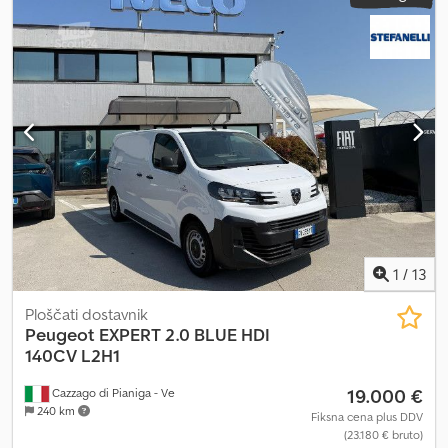
1
/
13
Ploščati dostavnik
Peugeot
EXPERT 2.0 BLUE HDI
140CV L2H1
19.000 €
Cazzago di Pianiga - Ve
240 km
Fiksna cena plus DDV
(23.180 € bruto)