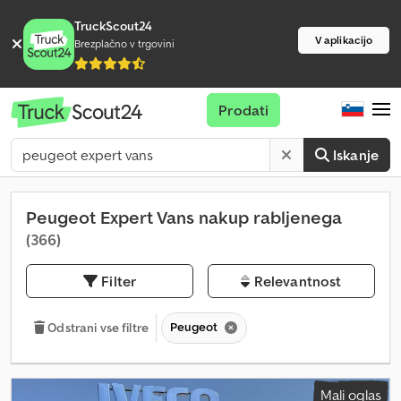
TruckScout24
V aplikacijo
Brezplačno v trgovini
Prodati
Iskanje
Peugeot Expert Vans nakup rabljenega
(366)
Filter
Relevantnost
Peugeot
Odstrani vse filtre
Mali oglas