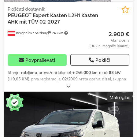
Ploščati dostavnik
PEUGEOT
Expert Kasten L2H1 Kasten
AHK mit TÜV 02-2027
2.900 €
Bergheim / Salzburg
243 km
Fiksna cena
(DDV ni mogoče izkazati)
Povpraševati
Pokliči
Stanje:
rabljeno
, prevoženi kilometri:
246.000 km
, moč:
88 kW
(119,65 KM)
, prva registracija:
02/2009
, vrsta goriva:
dizel
, skupna
masa:
2.932 kg
, naslednji pregled (TÜV):
02/2027
, barva:
bela
, vrsta
prenosa:
mehanski
, število sedežev:
3
, Leto izdelave:
2009
,
Mali oglas
Oprema:
ABS, centralno zaklepanje
, Peugeot Expert 120 HDi –
kombi – daljša medosna razdalja Notranja št.: 45 VIN:
VF3XURHKH64209390 Podatki o vozilu: * Peugeot Expert 120 HDi
* Kombi * Daljša medosna razdalja * Tehnični pregled veljaven do
02/2027 * Ročni menjalnik * Priklopna kljuka * Vozilo je v
popolnoma vozni kondiciji * Motor 2,0 L HDi – 88 kW * Medosna
razdalja: 3.122 mm * Nosilnost: približno 1,2 t Posebna oprema: *