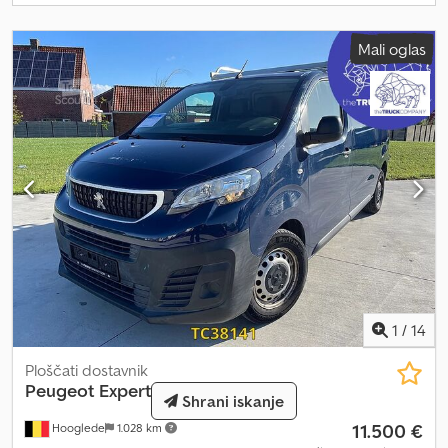
pregled ob prevzemu Število ključev: 1 (1 daljinski upravljalnik)
Finančne informacije Povprašajte o možnostih finančnega lizinga
Mali oglas
Varnost izdelka Proizvajalec: Mazeland Automotive, Ekkersrijt
2008, 5692BA SON EN BREUGEL, Nizozemska = Dodatne možnosti
in dodatna oprema = - Avtomatski žarometi - Bluetooth avdio
sistem - Tretja zavorna luč - Električni pomik stekel spredaj -
Voznikov varnostni zračni blazin - Daljinsko centralno zaklepanje -
Leseni okrasni elementi Cedpfxjzbhrvo Adpsrf - Voznikov sedež z
nastavljivo višino - Volan z nastavljivo višino - Sistem za vstop brez
ključa - Sistem za zagon brez ključa - Tovorni prostor - Meglenke -
Parkirni senzorji zadaj - Radio - Stranska drsna vrata na desni
strani - Telefon z Bluetoothom
1
/
14
Ploščati dostavnik
Peugeot
Expert 2l 120cv
Shrani iskanje
11.500 €
Hooglede
1.028 km