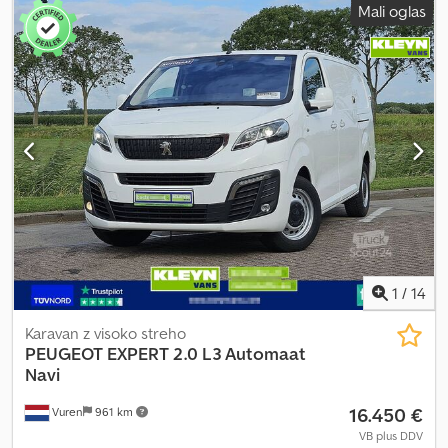
Mali oglas
menjalnik 2-sedežni Csdpfx Adeydb N Heperf Furgon Vlečna
kljuka Drsna vrata na desni strani
1
/
14
Karavan z visoko streho
PEUGEOT
EXPERT 2.0 L3 Automaat
Navi
16.450 €
Vuren
961 km
VB plus DDV