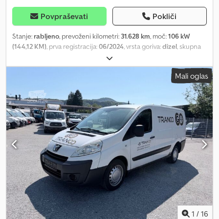
Povpraševati
Pokliči
Stanje:
rabljeno
, prevoženi kilometri:
31.628 km
, moč:
106 kW
(144,12 KM)
, prva registracija:
06/2024
, vrsta goriva:
dizel
, skupna
masa:
2.734 kg
, barva:
bela
, vrsta prenosa:
mehanski
, Dovoljena
skupna masa: 2734 kg Credpfx Asy U Ap Dsdpof
Mali oglas
1
/
16