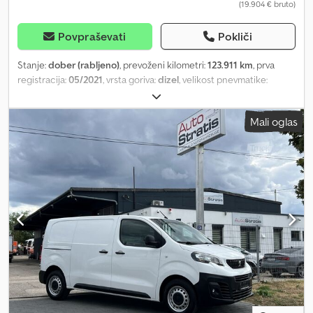
(19.904 € bruto)
Povpraševati
Pokliči
Stanje:
dober (rabljeno)
, prevoženi kilometri:
123.911 km
, prva
registracija:
05/2021
, vrsta goriva:
dizel
, velikost pnevmatike:
215/65R16
, konfiguracija osi:
4x2
, medosna razdalja:
3.280 mm
,
gorivo:
dizel
, barva:
bela
, voznikova kabina:
dnevna kabina
, vrsta
Mali oglas
prenosa:
samodejen
, emisijski razred:
Euro 6
, število sedežev:
3
,
skupna dolžina:
5.500 mm
, skupna širina:
1.850 mm
, skupna višina:
1.900 mm
, dolžina tovornega prostora:
2.600 mm
, širina tovornega
prostora:
1.580 mm
, višina nakladalnega prostora:
1.300 mm
, Leto
izdelave:
2021
, Oprema:
ABS, Apple CarPlay, Bluetooth, centralno
zaklepanje, električno nastavljivo ogledalo, električno
upravljanje oken, greljenje sedeža, klimatska naprava, nadzor
oprijema, navigacijski sistem, parkirni grelec, spojka prikolice,
tempomat
, = Dodatne možnosti in dodatna oprema = - Ogrevani
vzvratni ogledali - Brez - Usnje / tkanina - Ročno - Radio/kasetni
predvajalnik - Kamera za vzvratno vožnjo - Senzor za mrtvi kot -
Pregradna stena - Žarnica ksenon = Opombe = Število osi: 2,
konfiguracija: 4x2, priklop za prikolico, vrsta kabine: enojna kabina,