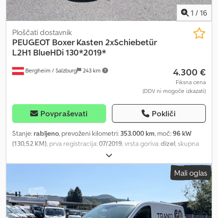
1
/
16
Ploščati dostavnik
PEUGEOT
Boxer Kasten 2xSchiebetür
L2H1 BlueHDi 130*2019*
4.300 €
Bergheim / Salzburg
243 km
Fiksna cena
(DDV ni mogoče izkazati)
Povpraševati
Pokliči
Stanje:
rabljeno
, prevoženi kilometri:
353.000 km
, moč:
96 kW
(130,52 KM)
, prva registracija:
07/2019
, vrsta goriva:
dizel
, skupna
masa:
3.000 kg
, barva:
bela
, vrsta prenosa:
mehanski
, emisijski
razred:
Euro 6
, število sedežev:
3
, Leto izdelave:
2019
, Oprema:
Mali oglas
ABS, centralno zaklepanje, elektronski program stabilnosti
(ESP), filter saj
, Peugeot Boxer BlueHDi 130 L2H1 – tovorni kombi –
EURO 6 Notranja številka: 35 VIN: VF3YA2MFB12L38254 Naprodaj je
tovorni kombi Peugeot Boxer BlueHDi 130 KM, model L2H1, z
dolgim medosjem. Dcsdpfx Agszqi Hxjmjk Vozilo je v popolnoma