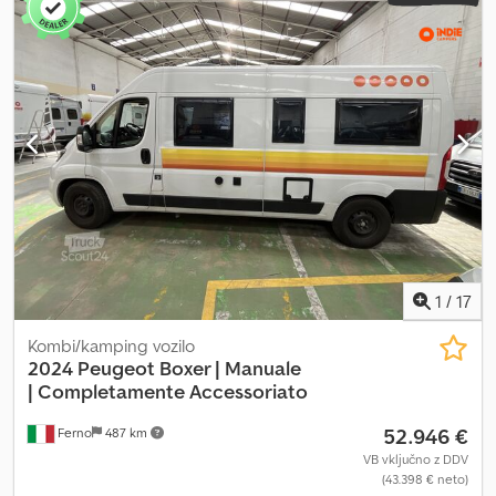
Telefon - 0432.409212 Mobile Whatsapp - 366.6069108 Davide
Tonino Telefon - 0432.409209 Mobile Whatsapp - 338.6218473
Dcodpfxsxbu R Ro Agmek
1
/
17
Kombi/kamping vozilo
2024 Peugeot Boxer | Manuale
|
Completamente Accessoriato
52.946 €
Ferno
487 km
VB vključno z DDV
(43.398 € neto)