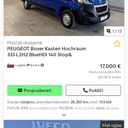
1
/
13
Ploščati dostavnik
PEUGEOT
Boxer Kasten Hochraum
333 L2H2 BlueHDi 140 Stop&
17.000 €
Logatec
63 km
Fiksna cena plus DDV
(20.740 € bruto)
Povpraševati
Pokliči
Stanje:
rabljeno
, prevoženi kilometri:
26.260 km
, moč:
103 kW
(140,04 KM)
, prva registracija:
05/2024
, vrsta goriva:
dizel
, skupna
masa:
3.300 kg
, barva:
modra
, vrsta prenosa:
mehanski
, emisijski
razred:
Euro 6
, prostornina tovornega prostora:
11 m³
, dolžina
Mali oglas
tovornega prostora:
3.100 mm
, širina tovornega prostora:
1.870