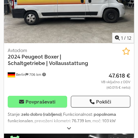
1
/
12
Avtodom
2024 Peugeot Boxer |
Schaltgetriebe |
Vollausstattung
47.618 €
Berlin
706 km
VB vključno z DDV
(40.015 € neto)
Povpraševati
Pokliči
Stanje:
zelo dobro (rabljeno)
, Funkcionalnost:
popolnoma
funkcionalen
, prevoženi kilometri:
76.739 km
, moč:
103 kW
(140,04 KM)
, število postelj:
2
, število sedežev:
4
, vrsta goriva:
dizel
,
vrsta prenosa:
mehanski
, barva:
bela
, skupna dolžina:
5.990 mm
,