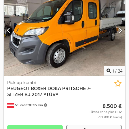
zaklepanje
, * PEUGEOT BOXER DOKA, tovornjak z odprto tovorno
ploščjo * 7 sedežev, 1. lastnik * EG – 2148 kg * NTZ – 1277 kg * GG –
3500 kg * Medosna razdalja – 4035 mm * Notranja številka: 8 *
Tehnični pregled veljaven do: 01-2027 * Vse informacije so
podane brez jamstva za natančnost * Pridržana možnost napak in
predčasne prodaje Dcsdpfx Agszn Ex Somok * CENA, NETO
1
/
24
Pick-up kombi
PEUGEOT
BOXER DOKA PRITSCHE 7-
SITZER BJ.2017 *TÜV*
8.500 €
St.Lorenz
227 km
Fiksna cena plus DDV
(10.200 € bruto)