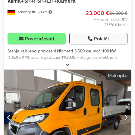
Klima+SH+FSH+LH+Kamera
23.000 €
Eschwege
669 km
24.000 €
Fiksna cena plus DDV
(27.370 € bruto)
Povpraševati
Pokliči
Stanje:
rabljeno
, prevoženi kilometri:
3.500 km
, moč:
100 kW
(135,96 KM)
, prva registracija:
11/2025
, vrsta goriva:
električni
,
naslednji pregled (TÜV):
11/2027
, gorivo:
elektrika
, barva:
bela
,
voznikova kabina:
drugo
, vrsta prenosa:
samodejen
, emisijski
Mali oglas
razred:
Euro 6
, število sedežev:
2
, Oprema:
ABS, airbag, centralno
zaklepanje, drsna vrata, elektronski program stabilnosti (ESP),
greljenje sedeža, klimatska naprava, nadzor oprijema, parkirni
senzorji, računalnik na krovu, servovolan, sistem za
imobilizacijo, tempomat
, Dodatno * Analogna vzvratna kamera
vključena v AIO infotainment * Kaolin bela barva * Tla in stranske
stene tovornega prostora iz plastike (PP) * Vgradni polnilnik 11 kW
3-fazni Dcjdjzf Dx Eepfx Agmok * Blago Curitiba antracit * Zimski
paket BEV