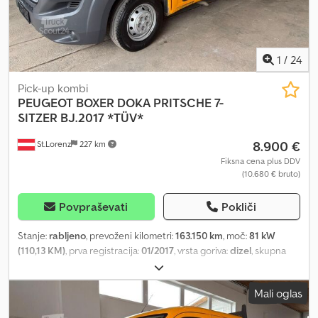
1
/
24
Pick-up kombi
PEUGEOT
BOXER DOKA PRITSCHE 7-
SITZER BJ.2017 *TÜV*
8.900 €
St.Lorenz
227 km
Fiksna cena plus DDV
(10.680 € bruto)
Povpraševati
Pokliči
Stanje:
rabljeno
, prevoženi kilometri:
163.150 km
, moč:
81 kW
(110,13 KM)
, prva registracija:
01/2017
, vrsta goriva:
dizel
, skupna
masa:
3.500 kg
, barva:
rumena
, vrsta prenosa:
mehanski
, število
sedežev:
7
, skupna dolžina:
6.228 mm
, skupna širina:
2.100 mm
,
Mali oglas
skupna višina:
2.254 mm
, dolžina tovornega prostora:
2.900 mm
,
širina tovornega prostora:
2.003 mm
, Oprema:
ABS, centralno