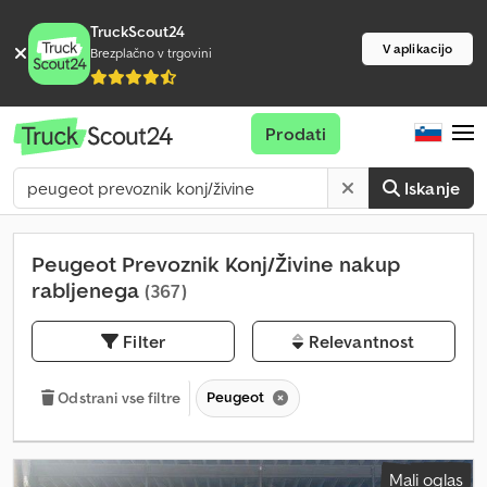
TruckScout24
V aplikacijo
Brezplačno v trgovini
Prodati
Iskanje
Peugeot Prevoznik Konj/Živine nakup
rabljenega
(367)
Filter
Relevantnost
Peugeot
Odstrani vse filtre
Mali oglas