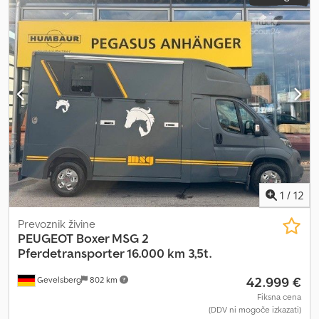
1
/
12
Prevoznik živine
PEUGEOT
Boxer MSG 2
Pferdetransporter 16.000 km 3,5t.
42.999 €
Gevelsberg
802 km
Fiksna cena
(DDV ni mogoče izkazati)