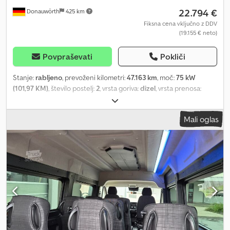
22.794 €
Donauwörth
425 km
Fiksna cena vključno z DDV
(19.155 € neto)
Povpraševati
Pokliči
Stanje:
rabljeno
, prevoženi kilometri:
47.163 km
, moč:
75 kW
(101,97 KM)
, število postelj:
2
, vrsta goriva:
dizel
, vrsta prenosa:
mehanski
, barva:
srebrn
, prva registracija:
11/2022
, skupna dolžina:
4.403 mm
, skupna širina:
1.848 mm
, skupna višina:
1.880 mm
,
Mali oglas
konfiguracija osi:
2 osi
, emisijski razred:
Euro 6
, skupna masa:
2.135
kg
, Leto izdelave:
2022
, Oprema:
ABS, centralno zaklepanje,
elektronski program stabilnosti (ESP), filter saj, garancija za
rabljena vozila, klimatska naprava, navigacijski sistem, parkirni
grelec
, - Interna št. 33.66 - Camping modul M: izvlečna kuhinja
levo s pregibnim koritom in 10-litrskim rezervoarjem za svežo vodo
z iztočnim pipo, izvlek desno za opcijsko hladilno skrinjo, 2
odstranljivi zaboji za shranjevanje (18 litrov in 27 litrov) - Posteljni
modul za camping modul M 1950 mm x 1200 mm - Plinski kuhalnik
na kartuše Camp Bisto DLX Dcjdjzgpykopfx Agmok - 3D
navigacijski sistem NAC z DAB/DAB+ / Apple CarPlay / Android