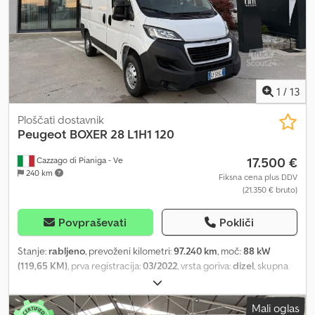
1
/
13
Ploščati dostavnik
Peugeot
BOXER 28 L1H1 120
17.500 €
Cazzago di Pianiga - Ve
240 km
Fiksna cena plus DDV
(21.350 € bruto)
Povpraševati
Pokliči
Stanje:
rabljeno
, prevoženi kilometri:
97.240 km
, moč:
88 kW
(119,65 KM)
, prva registracija:
03/2022
, vrsta goriva:
dizel
, skupna
masa:
2.800 kg
, barva:
bela
, vrsta prenosa:
mehanski
, Dovoljena
skupna masa: 2800 kg, Vozilo je na voljo na naši lokaciji v
Mali oglas
Pradamanu (UD). Za več informacij in slike: Giulio Desenibus