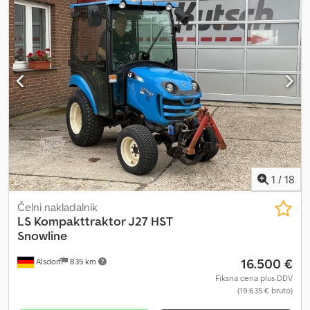
1
/
18
Čelni nakladalnik
LS Kompakttraktor J27 HST
Snowline
16.500 €
Alsdorf
835 km
Fiksna cena plus DDV
(19.635 € bruto)