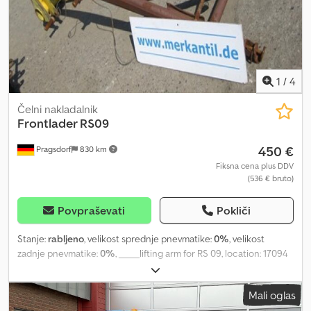
1
/
4
Čelni nakladalnik
Frontlader RS09
450 €
Pragsdorf
830 km
Fiksna cena plus DDV
(536 € bruto)
Povpraševati
Pokliči
Stanje:
rabljeno
, velikost sprednje pnevmatike:
0%
, velikost
zadnje pnevmatike:
0%
, _____lifting arm for RS 09, location: 17094
Pragsdorf Chjdpjv Hv Tnsfx Ahfea
Mali oglas