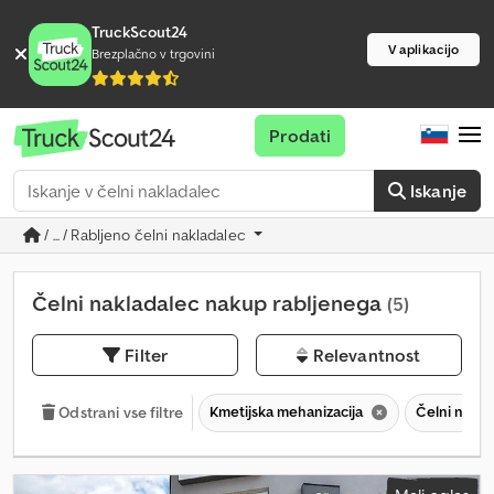
TruckScout24
V aplikacijo
Brezplačno v trgovini
Prodati
Iskanje
/ ... / Rabljeno čelni nakladalec
Čelni nakladalec nakup rabljenega
(5)
Filter
Relevantnost
Kmetijska mehanizacija
Čelni nakla
Odstrani vse filtre