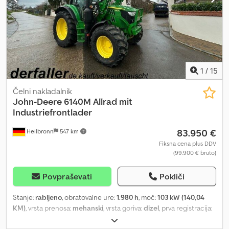
1
/
15
Čelni nakladalnik
John-Deere
6140M Allrad mit
Industriefrontlader
83.950 €
Heilbronn
547 km
Fiksna cena plus DDV
(99.900 € bruto)
Povpraševati
Pokliči
Stanje:
rabljeno
, obratovalne ure:
1.980 h
, moč:
103 kW (140,04
KM)
, vrsta prenosa:
mehanski
, vrsta goriva:
dizel
, prva registracija:
05/2020
, barva:
zelen
, skupna masa:
10.450 kg
, prevoženi