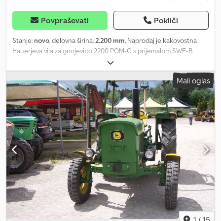
Povpraševati
Pokliči
Stanje:
novo
, delovna širina:
2.200 mm
, Naprodaj je kakovostna
Hauerjeva vila za gnojevico 2200 POM-C s prijemalom SWE-B.
Robustna izvedba je idealna za nakladanje in transport gnojevice,
silaže, pokošene trave in drugega razsutega materiala. Oprema:
Mali oglas
Delovna širina: 2.200 mm Prijemalo: Hauer SWE-B Robustna
jeklena konstrukcija Csdpfozqwi Usx Ahfeha Kakovostna
praškasta barva v barvi Hauer-oranžna 12 stabilnih, dolgotrajnih
zob Idealna za sprednje nakladalnike v kmetijski rabi Skladiščno
vozilo – na voljo takoj
1
/
15