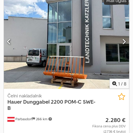
Mali oglas
1
/
8
Čelni nakladalnik
Hauer
Dunggabel 2200 POM-C SWE-
B
2.280 €
Parbasdorf
266 km
Fiksna cena plus DDV
(2.736 € bruto)