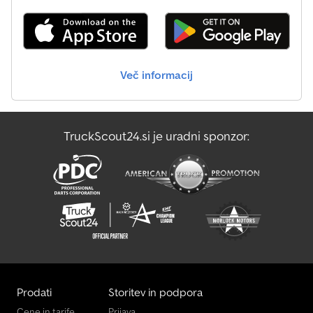
Tehtnice In Oprema Za Tehtanje
Transportna Tehnologija Za Kmetijstvo
Več informacij
Vgrajen
Viličar Za Vse Terene
TruckScout24.si je uradni sponzor:
Vrtnarjenje Z Zelenjavo
Zamenljiv Nakladalec Z Dvigalom
Prodati
Storitev in podpora
Cene in tarife
Prijava