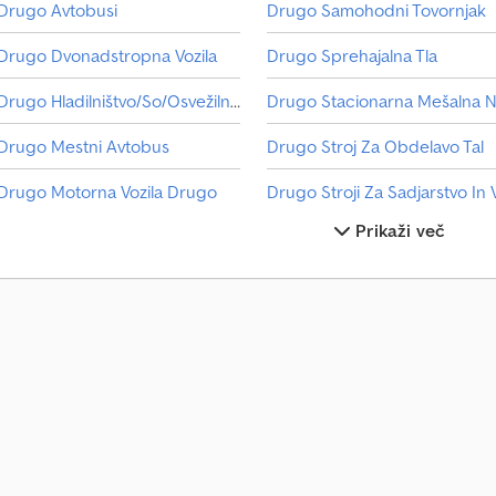
Drugo Avtobusi
Drugo Samohodni Tovornjak
informacije Leto izdelave: december 2012 Barva: rumena Namen: gradbeništ
M) Širina gosenic: 20 cm Vrsta goriva: dizel Tip motorja: Kubota V1505T Lastn
Drugo Dvonadstropna Vozila
Drugo Sprehajalna Tla
100 x 110 cm Garancija Garancija: 3 mesece
Drugo Hladilništvo/So/Osvežilne Storitve
Drugo Mestni Avtobus
Drugo Stroj Za Obdelavo Tal
Drugo Motorna Vozila Drugo
Prikaži več
Drugo Nevarno Blago
Drugo Presse
Drugo Tovornjak S Ploščadjo
Drugo Pritrditev / Del Nadgradnje / Žerjav
Drugo Tovornjaki
Drugo Rezervoar Za Rezervoarje