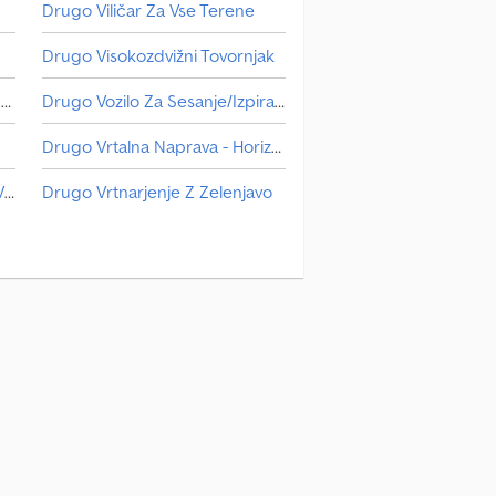
Drugo Viličar Za Vse Terene
vo Tehnične informacije Moč: 35 kW (47
a teža: 2.900 kg Dimenzije (D x Š x V): 380 x
Drugo Visokozdvižni Tovornjak
Drugo Stacionarna Mešalna Naprava
Drugo Vozilo Za Sesanje/Izpiranje
Drugo Vrtalna Naprava - Horizontalna
Drugo Stroji Za Sadjarstvo In Vinogradništvo
Drugo Vrtnarjenje Z Zelenjavo
Drugo Tehtnice In Oprema Za Tehtanje
Motorna Vozila Drugo
Vrtalna Naprava - Drugo
Drugo Transportna Tehnologija Za Kmetijstvo