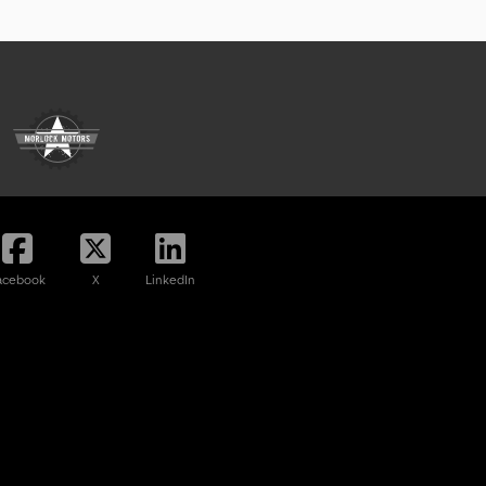
acebook
X
LinkedIn