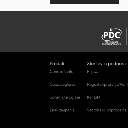
Prodati
Storitev in podpora
Cene in tarife
Prijava
Objava oglasov
Pogosta vprašanja/Po
Upravljajte oglase
Kontakt
Znak zaupanja
Vzorčna kupoprodajna