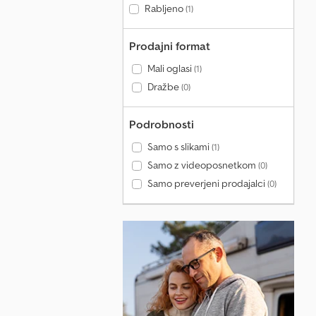
Rabljeno
(1)
Prodajni format
Mali oglasi
(1)
Dražbe
(0)
Podrobnosti
Samo s slikami
(1)
Samo z videoposnetkom
(0)
Samo preverjeni prodajalci
(0)