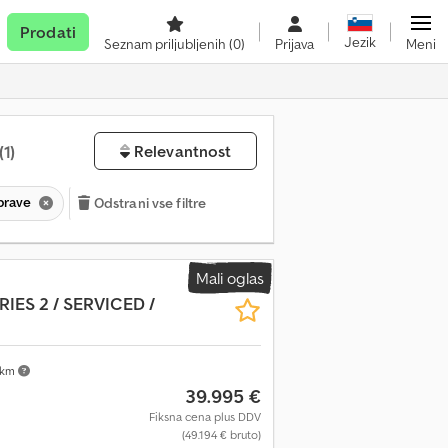
Prodati
Jezik
Seznam priljubljenih
(0)
Prijava
Meni
(1)
Relevantnost
aprave
Odstrani vse filtre
Mali oglas
RIES 2 / SERVICED /
 km
39.995 €
Fiksna cena plus DDV
(49.194 € bruto)