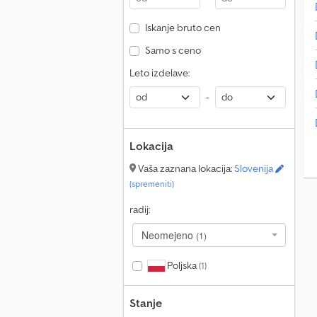
Iskanje bruto cen
K
Samo s ceno
Leto izdelave:
-
Lokacija
Vaša zaznana lokacija:
Slovenija
(spremeniti)
radij:
Neomejeno
(1)
Poljska
(1)
Stanje