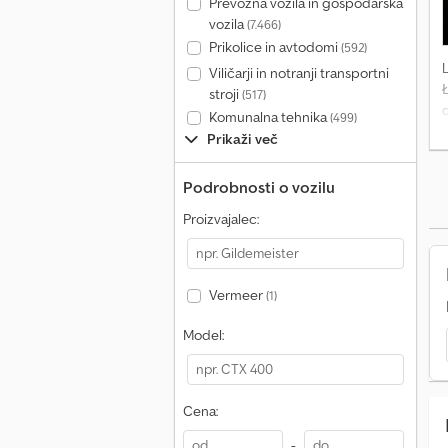
Prevozna vozila in gospodarska
vozila
(7.466)
Prikolice in avtodomi
(592)
Viličarji in notranji transportni
Ł
stroji
(517)
Komunalna tehnika
(499)
s
Prikaži več
n
v
Podrobnosti o vozilu
s
Proizvajalec:
e
P
T
Vermeer
(1)
g
č
Model:
g
Cena:
C
-