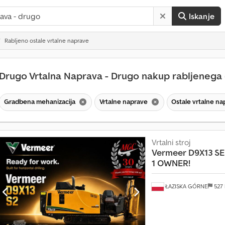
Iskanje
Rabljeno ostale vrtalne naprave
Drugo Vrtalna Naprava - Drugo nakup rabljenega
Gradbena mehanizacija
Vrtalne naprave
Ostale vrtalne n
Vrtalni stroj
Vermeer
D9X13 SE
1 OWNER!
ŁAZISKA GÓRNE
527