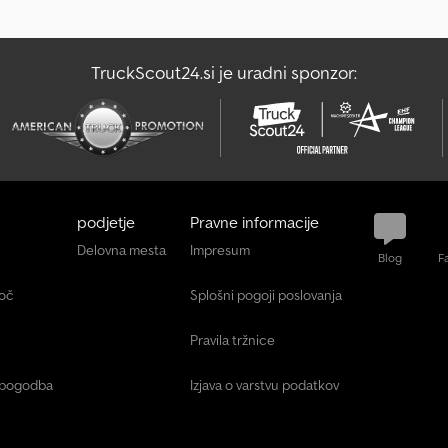
TruckScout24.si je uradni sponzor:
podjetje
Pravne informacije
Delovna mesta
Impresum
Blog
F
moč
Splošni pogoji poslovanja
Pravila tržnice
 pogodba
Izjava o varstvu podatkov