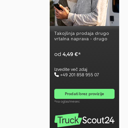
Takojšnja prodaja drugo
vrtalna naprava - drugo
od
4,49 €
*
Izvedite več zdaj
+49 201 858 955 07
prodati brez provizije
*na oglas/mesec