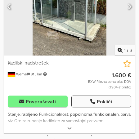
1
/
3
Kadilski nadstrešek
1.600 €
Werne
815 km
EXW Fiksna cena plus DDV
(1.904 € bruto)
Povpraševati
Pokliči
Stanje:
rabljeno
, Funkcionalnost:
popolnoma funkcionalen
, barva:
siv
, Gre za zunanjo kadilnico za samostojni prevzem.
Dcedpfxjzhupgo Ahujk Mere so naslednje: Talna plošča (D x Š x V):
1500 x 3000 x 150 mm Kabina (D x Š x V): 1370 x 2560 x 2230 mm