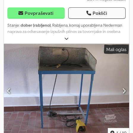
Povpraševati
Pokliči
Stanje:
dober (rabljeno)
, Rabljena, komaj uporabljena Nederman
naprava za odsesavanje izpušnih plinov za tovornjake in osebna
vozila. Pošiljanje ni možno. Prosimo, ne pošiljajte e-poštnih
povpraševanj! Za vprašanja smo vam na voljo po telefonu. Ogled in
Mali oglas
prevzem sta možna samo po predhodnem telefonskem dogovoru.
Dcsdpeztkalefx Ahusk Pridržujemo si pravico do sprememb,
vmesne prodaje in napak.
1
/
10