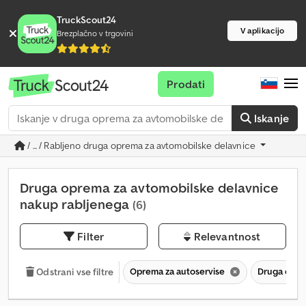
TruckScout24
V aplikacijo
Brezplačno v trgovini
Prodati
Iskanje
/ ... / Rabljeno druga oprema za avtomobilske delavnice
Druga oprema za avtomobilske delavnice
nakup rabljenega
(6)
Filter
Relevantnost
Oprema za autoservise
Druga opre
Odstrani vse filtre