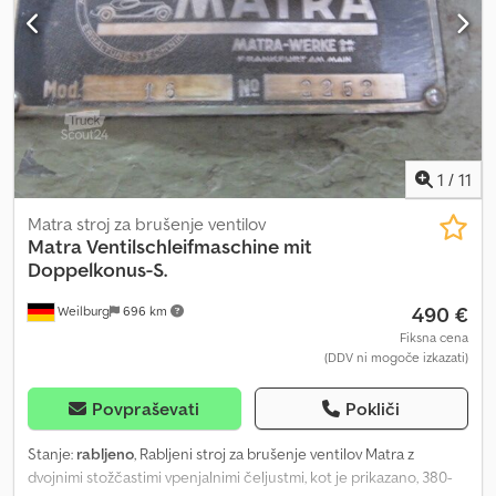
1
/
11
Matra stroj za brušenje ventilov
Matra
Ventilschleifmaschine mit
Doppelkonus-S.
490 €
Weilburg
696 km
Fiksna cena
(DDV ni mogoče izkazati)
Povpraševati
Pokliči
Stanje:
rabljeno
, Rabljeni stroj za brušenje ventilov Matra z
dvojnimi stožčastimi vpenjalnimi čeljustmi, kot je prikazano, 380-