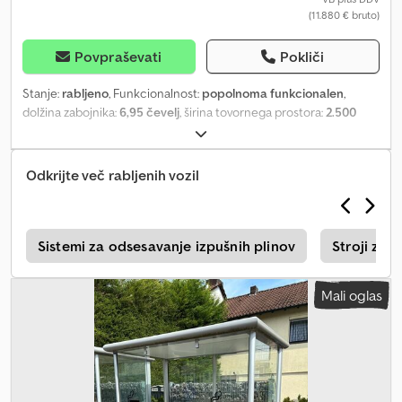
(11.880 € bruto)
Povpraševati
Pokliči
Stanje:
rabljeno
, Funkcionalnost:
popolnoma funkcionalen
,
dolžina zabojnika:
6,95 čevelj
, širina tovornega prostora:
2.500
mm
, višina nakladalnega prostora:
2.200 mm
, Kontejner za sušenje
vozil Dcsdpox Hg E Hofx Ahusk
Odkrijte več rabljenih vozil
a
Sistemi za odsesavanje izpušnih plinov
Stroji za s
Mali oglas