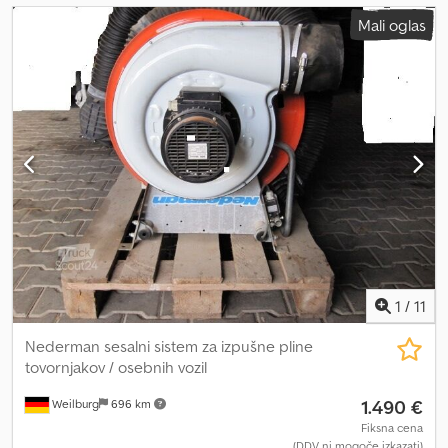
Mali oglas
1
/
11
Nederman sesalni sistem za izpušne pline
tovornjakov / osebnih vozil
1.490 €
Weilburg
696 km
Fiksna cena
(DDV ni mogoče izkazati)