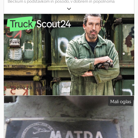
Beckum s podstavkom in posodo, v dobrem in popolnoma
delujočem stanju. Dcjdpezti U Iofx Ahuek Pošiljanje ni možno
Prosimo, ne pošiljajte e-poštnih povpraševanj! Za vprašanja smo
vam na voljo po telefonu. Ogled in prevzem sta mogoča samo po
predhodnem telefonskem dogovoru! Pridržujemo si pravico do
sprememb, vmesne prodaje ter napak.
Vozilo za prodajo?
Ustvari oglas
Mali oglas