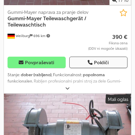
Gummi-Mayer naprava za pranje delov
Gummi-Mayer
Teilewaschgerät /
Teilewaschtisch
390 €
Weilburg
696 km
Fiksna cena
(DDV ni mogoče izkazati)
Povpraševati
Pokliči
Stanje:
dober (rabljeno)
, Funkcionalnost:
popolnoma
funkcionalen
, Rabljen profesionalni pralni stroj za dele Gummi-
Mayer. Naprava je bila zelo malo uporabljena in je v zelo dobrem,
popolnoma delujočem stanju. Prosimo, ne pošiljajte povpraševanj
Mali oglas
po e-pošti! Za vprašanja smo vam z veseljem na voljo po telefonu.
Dedpfx Aoztkafohujck Ogled in prevzem sta možna le po
predhodnem telefonskem dogovoru! Pridržujemo si pravico do
sprememb, vmesne prodaje in napak.