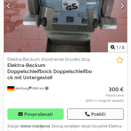
1
/
8
Elektra-Beckum dvostranski brusilni stroj
Elektra-Beckum
Doppelschleifbock
Doppelschleifbo
ck mit Untergestell
300 €
Weilburg
696 km
Fiksna cena
(DDV ni mogoče izkazati)
Povpraševati
Pokliči
Stanje:
dober (rabljeno)
, Skoraj nerabljen dvojni brusilnik Elektra-