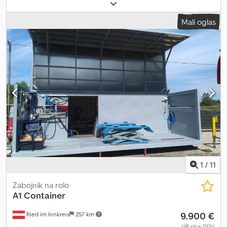
voltni elektromotor je delujoč. Dcsdpfszti Uzsx Ahujk Prosimo, ne
pošiljajte povpraševanj po e-pošti! Za vprašanja smo vam na voljo
Mali oglas
po telefonu. Ogled in prevzem sta možna le po predhodnem
telefonskem dogovoru! Spremembe, vmesna prodaja ter napake
pridržane.
1
/
11
Zabojnik na rolo
A1 Container
9.900 €
Ried im Innkreis
257 km
VB plus DDV