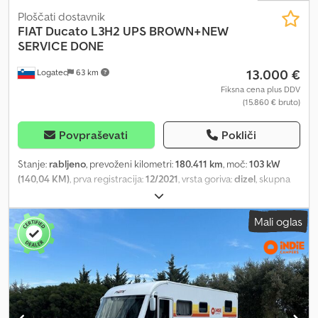
Ploščati dostavnik
FIAT
Ducato L3H2 UPS BROWN+NEW
SERVICE DONE
13.000 €
Logatec
63 km
Fiksna cena plus DDV
(15.860 € bruto)
Povpraševati
Pokliči
Stanje:
rabljeno
, prevoženi kilometri:
180.411 km
, moč:
103 kW
(140,04 KM)
, prva registracija:
12/2021
, vrsta goriva:
dizel
, skupna
masa:
3.340 kg
, barva:
rjava
, vrsta prenosa:
mehanski
, emisijski
razred:
Euro 6
, število sedežev:
2
, prostornina tovornega prostora:
Mali oglas
13 m³
, dolžina tovornega prostora:
3.700 mm
, širina tovornega
prostora:
1.870 mm
, višina nakladalnega prostora:
1.940 mm
, Leto
izdelave:
2021
, Oprema:
ABS, centralno zaklepanje, elektronski
program stabilnosti (ESP), filter saj, klimatska naprava,
navigacijski sistem
, EXPORT PLATES DONE IN 1 HOUR! FIAT
DUCATO L3H2 - 2.3 MJT 140HP Euro 6 Clutch already replaced 1
owner 2 keys Cargo area (shortened due to partition): 3450 x 1870