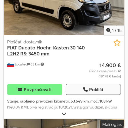
1
/
15
Ploščati dostavnik
FIAT
Ducato Hochr.-Kasten 30 140
L2H2 RS: 3450 mm
14.900 €
Logatec
63 km
Fiksna cena plus DDV
(18.178 € bruto)
Povpraševati
Pokliči
Stanje:
rabljeno
, prevoženi kilometri:
53.549 km
, moč:
103 kW
(140,04 KM)
, prva registracija:
10/2021
, vrsta goriva:
dizel
, skupna
masa:
3.000 kg
, barva:
bela
, vrsta prenosa:
mehanski
, emisijski
razred:
Euro 6
, število sedežev:
3
, prostornina tovornega prostora:
Mali oglas
11 m³
, dolžina tovornega prostora:
3.100 mm
, širina tovornega