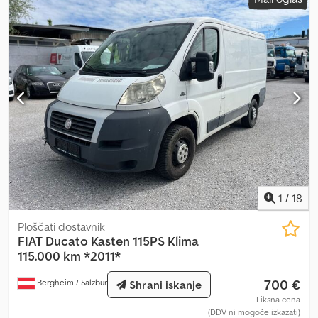
1
/
18
Ploščati dostavnik
FIAT
Ducato Kasten 115PS Klima
115.000 km *2011*
700 €
Bergheim / Salzburg
243 km
Shrani iskanje
Fiksna cena
(DDV ni mogoče izkazati)