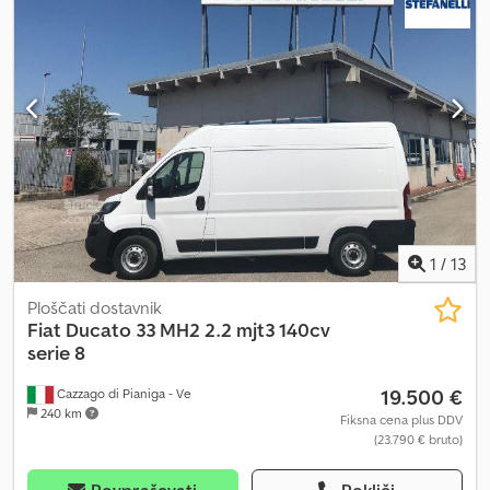
1
/
13
Ploščati dostavnik
Fiat
Ducato 33 MH2 2.2 mjt3 140cv
serie 8
19.500 €
Cazzago di Pianiga - Ve
240 km
Fiksna cena plus DDV
(23.790 € bruto)
Povpraševati
Pokliči