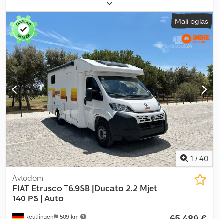
masa:
3.300 kg
, barva:
bela
, vrsta prenosa:
mehanski
, Dovoljena
skupna masa: 3300 kg, Vozilo je na voljo na naši lokaciji v
Mali oglas
Pradamanu (UD). Za informacije in fotografije: Giulio Desenibus
Telefon - 0432.409212 Mobilni Whatsapp - 366.6069108 Davide
Tonino Telefon - 0432.409209 Mobilni Whatsapp - 338.6218473
Dsdpfx Ajy Riwmslijck
1
/
40
Avtodom
FIAT
Etrusco T6.9SB |Ducato 2.2 Mjet
140 PS | Auto
65.489 €
Reutlingen
509 km