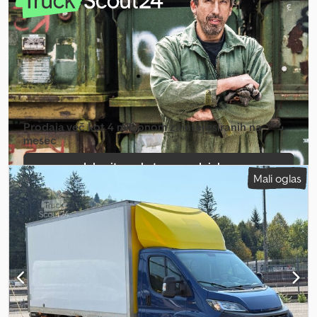
voznik + spremljevalec, drsni in odstranljivi sedeži
Prodaja več kot 4 milijonom zainteresiranih na
mesec
Izberite paket za prodajalce
Mali oglas
Ustvari posamezen oglas