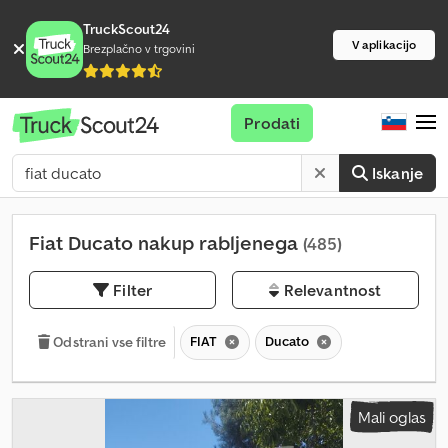
TruckScout24
V aplikacijo
Brezplačno v trgovini
Prodati
Iskanje
Fiat Ducato nakup rabljenega
(485)
Filter
Relevantnost
FIAT
Ducato
Odstrani vse filtre
Mali oglas