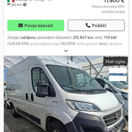
11.900 €
240 km
Fiksna cena plus DDV
(14.518 € bruto)
Povpraševati
Pokliči
Stanje:
rabljeno
, prevoženi kilometri:
215.847 km
, moč:
110 kW
(149,56 KM)
, prva registracija:
06/2018
, vrsta goriva:
dizel
, skupna
masa:
3.500 kg
, barva:
bela
, vrsta prenosa:
mehanski
, Dovoljena
skupna masa: 3500 kg Dsdpfjzrp Niex Alisck
Mali oglas