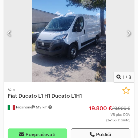
1
/
8
Van
Fiat Ducato L1 H1
Ducato L1H1
19.800 €
Frosinone
519 km
23.900 €
VB plus DDV
(24.156 € bruto)
Povpraševati
Pokliči