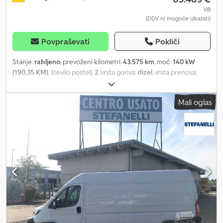
VB
(DDV ni mogoče izkazati)
Povpraševati
Pokliči
Stanje:
rabljeno
, prevoženi kilometri:
43.575 km
, moč:
140 kW
(190,35 KM)
, število postelj:
2
, vrsta goriva:
dizel
, vrsta prenosa:
samodejen
, barva:
bela
, prva registracija:
01/2025
, skupna dolžina:
6.990 mm
, skupna širina:
2.350 mm
, skupna višina:
2.950 mm
,
Mali oglas
konfiguracija osi:
2 osi
, emisijski razred:
Euro 6
, skupna masa:
3.500
kg
, Leto izdelave:
2025
, Oprema:
ABS, centralno zaklepanje,
elektronski program stabilnosti (ESP), filter saj, garancija za
rabljena vozila, klimatska naprava, kopalnica
, NA VOLJO ZDAJ |
Registrska številka: GY-995VS | Prevoženi kilometri: 43.575 km |
Lokacija: Stuttgart | Ta Fiat Ducato T6.9SB, opremljen za
kampiranje, ponuja popolno ravnovesje med prostornostjo,
udobjem in funkcionalnostjo. Ne glede na to, ali načrtujete vikend
izlet ali daljše potovanje, je to popolnoma opremljeno vozilo,
zasnovano, da vam ponudi vrhunsko potovalno izkušnjo! Zakaj
kupiti Fiat Ducato? * Izjemno prostoren in udoben: Z dolžino 7 m,
višino 2,4 m in širino 3 m ponuja pravi dom na kolesih. * Zmogljiv in