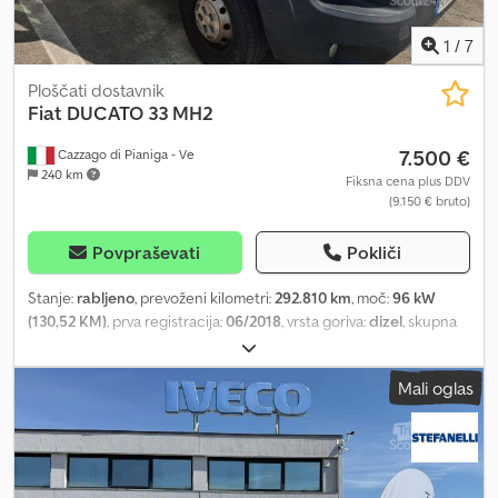
1
/
7
Ploščati dostavnik
Fiat
DUCATO 33 MH2
7.500 €
Cazzago di Pianiga - Ve
240 km
Fiksna cena plus DDV
(9.150 € bruto)
Povpraševati
Pokliči
Stanje:
rabljeno
, prevoženi kilometri:
292.810 km
, moč:
96 kW
(130,52 KM)
, prva registracija:
06/2018
, vrsta goriva:
dizel
, skupna
masa:
3.300 kg
, barva:
bela
, vrsta prenosa:
mehanski
, Permissible
total weight: 3,300 kg Dcodpozrp Npefx Alisk
Mali oglas