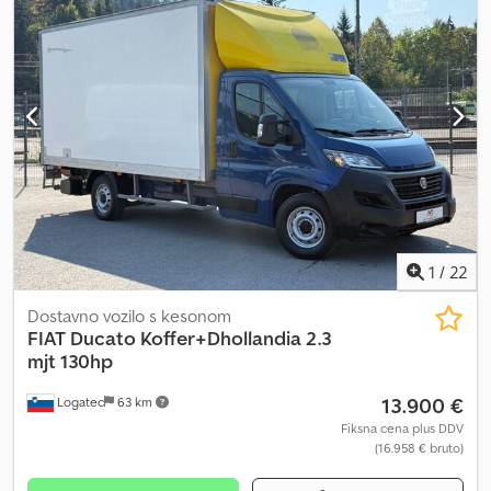
Oprema:
ABS, centralno zaklepanje, dvižna zadnja plošča,
elektronski program stabilnosti (ESP), filter saj, klimatska
naprava
, EXPORT PLATES DONE IN 1 HOUR. Djdezru S Nepfx Alisck
NEW SERVICE + INSPECTION DONE DHOLLANDIA 350KG BOX: 425
X 215 X 215, VOLUME 20 M3, PAYLOAD 780 KG 1 OWENR, 2 KEYS VIN
NR: ZFA25000002S19983
1
/
22
Dostavno vozilo s kesonom
FIAT
Ducato Koffer+Dhollandia 2.3
mjt 130hp
13.900 €
Logatec
63 km
Fiksna cena plus DDV
(16.958 € bruto)