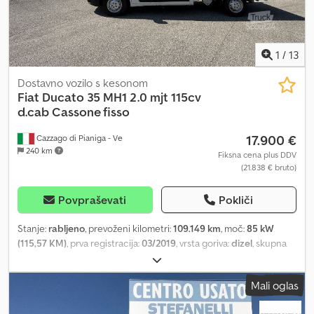
1
/
13
Dostavno vozilo s kesonom
Fiat
Ducato 35 MH1 2.0 mjt 115cv
d.cab Cassone fisso
17.900 €
Cazzago di Pianiga - Ve
240 km
Fiksna cena plus DDV
(21.838 € bruto)
Povpraševati
Pokliči
Stanje:
rabljeno
, prevoženi kilometri:
109.149 km
, moč:
85 kW
(115,57 KM)
, prva registracija:
03/2019
, vrsta goriva:
dizel
, skupna
masa:
3.500 kg
, barva:
bela
, vrsta prenosa:
mehanski
, Dovoljena
skupna masa: 3500 kg Dcsdozqxu Eepfx Alisk
Mali oglas