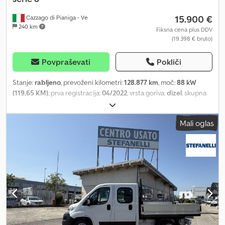
15.900 €
Cazzago di Pianiga - Ve
240 km
Fiksna cena plus DDV
(19.398 € bruto)
Povpraševati
Pokliči
Stanje:
rabljeno
, prevoženi kilometri:
128.877 km
, moč:
88 kW
(119,65 KM)
, prva registracija:
04/2022
, vrsta goriva:
dizel
, skupna
masa:
3.340 kg
, barva:
bela
, vrsta prenosa:
mehanski
, Največja
dovoljena skupna masa: 3340 kg. Dodpfx Aezq Hyvsliock
Mali oglas