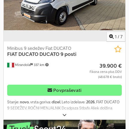
1
/
7
Minibus 9 sedežev Fiat DUCATO
FIAT DUCATO
DUCATO 9 posti
39.900 €
Mirandola
337 km
Fiksna cena plus DDV
(48.678 € bruto)
Povpraševati
Stanje:
novo
, vrsta goriva:
dizel
, Leto izdelave:
2026
, FIAT DUCATO
9 SEDEŽEV, ROČNI MENJALNIK Dcsdpsza Stbsfx Aliek dolžina
5998 mm, medosna razdalja 4035 mm, širina 2050 mm, višina 2700
mm delovna prostornina 2184 cm3, 4 valji, 140 KM ročni menjalnik s
6 prestavami oprema kot na priloženih fotografijah 7 sedežev +