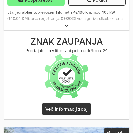
Stanje:
rabljeno
, prevoženi kilometri:
47.198 km
, moč:
103 kW
(140,04 KM)
, prva registracija:
09/2023
, vrsta goriva:
dizel
, skupna
masa:
3.300 kg
, barva:
bela
, vrsta prenosa:
mehanski
, Permissible
total weight: 3,300 kg Dcodszqxu Sspfx Aliok
ZNAK ZAUPANJA
Prodajalci, certificirani pri TruckScout24
Več informacij zdaj
Mali oglas