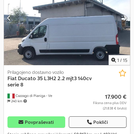
vožnjo! Djdpfx Aleztc Aroisck Začnite svoje naslednje
pustolovščine še danes! Fiat Ducato, opremljen za kampiranje, je
zelo iskan! Ne zamudite priložnosti – kontaktirajte nas in se
dogovorite za ogled ter ga še danes naredite za svojega.
Kontaktirajte nas zdaj preko platforme! ali obiščite našo spletno
stran na /
1
/
15
Prilagojeno dostavno vozilo
Fiat
Ducato 35 L3H2 2.2 mjt3 140cv
serie 8
17.900 €
Cazzago di Pianiga - Ve
240 km
Fiksna cena plus DDV
(21.838 € bruto)
Povpraševati
Pokliči