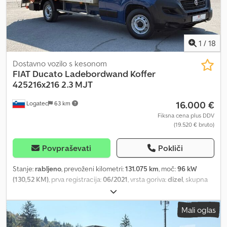
1
/
18
Dostavno vozilo s kesonom
FIAT
Ducato Ladebordwand Koffer
425216x216 2.3 MJT
16.000 €
Logatec
63 km
Fiksna cena plus DDV
(19.520 € bruto)
Povpraševati
Pokliči
Stanje:
rabljeno
, prevoženi kilometri:
131.075 km
, moč:
96 kW
(130,52 KM)
, prva registracija:
06/2021
, vrsta goriva:
dizel
, skupna
masa:
3.500 kg
, barva:
modra
, vrsta prenosa:
mehanski
, število
sedežev:
3
, prostornina tovornega prostora:
20 m³
, dolžina
Mali oglas
tovornega prostora:
4.250 mm
, širina tovornega prostora:
2.150
mm
, višina nakladalnega prostora:
2.150 mm
, Leto izdelave:
2021
,