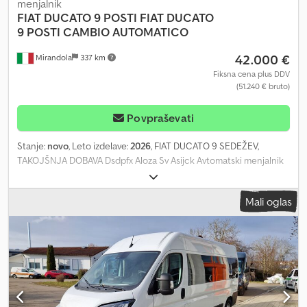
menjalnik
FIAT DUCATO 9 POSTI
FIAT DUCATO
9 POSTI CAMBIO AUTOMATICO
42.000 €
Mirandola
337 km
Fiksna cena plus DDV
(51.240 € bruto)
Povpraševati
Stanje:
novo
, Leto izdelave:
2026
, FIAT DUCATO 9 SEDEŽEV,
TAKOJŠNJA DOBAVA Dsdpfx Aloza Sv Asijck Avtomatski menjalnik
7 + 1 + 1 sedežev Oprema kot na priloženih fotografijah
Prostornina motorja 2184 cm³, 140 KM Multifunkcijski volan
Mali oglas
Vzvratna kamera, meglenke, senzor za dež in senzor za svetlobo