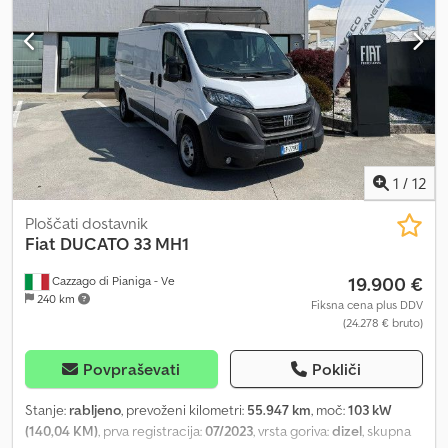
1
/
12
Ploščati dostavnik
Fiat
DUCATO 33 MH1
19.900 €
Cazzago di Pianiga - Ve
240 km
Fiksna cena plus DDV
(24.278 € bruto)
Povpraševati
Pokliči
Stanje:
rabljeno
, prevoženi kilometri:
55.947 km
, moč:
103 kW
(140,04 KM)
, prva registracija:
07/2023
, vrsta goriva:
dizel
, skupna