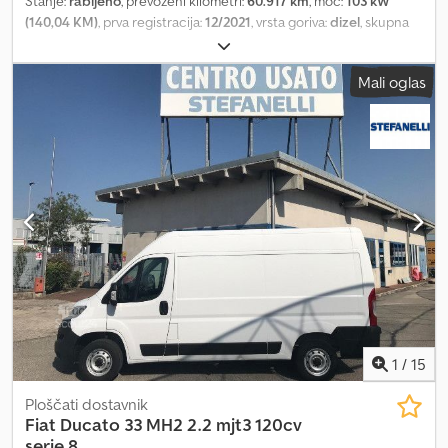
Stanje:
rabljeno
, prevoženi kilometri:
60.917 km
, moč:
103 kW
(140,04 KM)
, prva registracija:
12/2021
, vrsta goriva:
dizel
, skupna
masa:
3.500 kg
, barva:
bela
, vrsta prenosa:
mehanski
, Dovoljena
skupna masa: 3500 kg Dodpfx Ajzq Hxxelieck
Mali oglas
1
/
15
Ploščati dostavnik
Fiat
Ducato 33 MH2 2.2 mjt3 120cv
serie 8