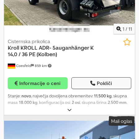
1
/
11
Cisternska prikolica
Kroll
KROLL ADR- Sauganhänger K
14,0 / 36 PE (Kolben)
Coesfeld
859 km
Informacije o ceni
Pokliči
Stanje:
novo
, največja dovoljena obremenitev:
11.500 kg
, skupna
masa:
18.000 kg
, konfiguracija osi:
2 osi
, skupna širina:
2.500 mm
,
skupna višina:
3.330 mm
, Leto izdelave:
2025
, Oprema:
ABS
, ++
RENT ++ BUY ++ RENT ++ BUY ++ RENT ++ BUY ++ KROLL
Mali oglas
Suction-Pressure Tank Trailer ADR (internal no. #518) Type K
14.0/36 PEAH — Tank code L4BH Suitable for collecting and
transporting liquids and sludges. Total volume approx. 14,000 liters