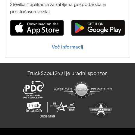
Številka 1 aplikacija za rabljena gospodarska in
prostočasna vozila!
Več informacij
TruckScout24.si je uradni sponzor: