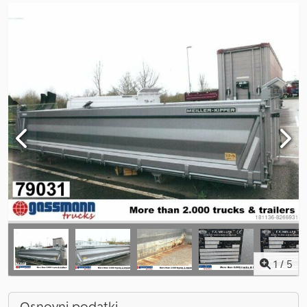
1
/
5
Osnovni podatki