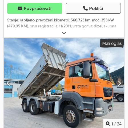
Povpraševati
Pokliči
Stanje:
rabljeno
, prevoženi kilometri:
566.723 km
, moč:
353 kW
(479,95 KM)
, prva registracija:
11/2011
, vrsta goriva:
dizel
, skupna
masa:
32.000 kg
, konfiguracija osi:
3 osi
, zavore:
retarder
, barva:
rumena
, vrsta prenosa:
samodejen
, emisijski razred:
Euro 5
,
Mali oglas
dolžina tovornega prostora:
7.200 mm
, širina tovornega prostora:
2.500 mm
, višina nakladalnega prostora:
2.350 mm
, Leto izdelave:
2011
, Oprema:
ABS, elektronski program stabilnosti (ESP), filter
saj, klimatska naprava, parkirni grelec
, * MAN TGS 35.480 8x4-4
BL * Peleti, krma, žita * Vozilo za sesanje, tlačenje in kipanje *
Hidravlična + kompresorska naprava * Skupna masa 32.000 kg *
Nosilnost 17.945 kg * Dimenzije D: 7.300 mm V: 2.350 mm * Retarder
* Leto izdelave 2011 * Euro 5 EEV * Kilometri 5.566.723 * Klimatska
naprava * WMA92SZZ5CL063650 * Nova cena 450.000 € neto *
Delovni čas: pon-pet 07:30-12:00 13:00-18:00, sobota 07:30-17:00 *
E-pošta: * Tel/Whatsapp/Viber: Alexandar Ilic * Tel/Whatsapp/Viber
Angleško: Mladen Ilic Codpfx Aksxzwd Tjcerf
1
/
24