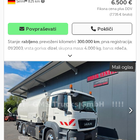
6.500 €
Selm
825 km
Fiksna cena plus DDV
(7.735 € bruto)
Povpraševati
Pokliči
Stanje:
rabljeno
, prevoženi kilometri:
300.000 km
, prva registracija:
01/2003
, vrsta goriva:
dizel
, skupna masa:
4.000 kg
, barva:
rdeča
,
vrsta prenosa:
mehanski
, vzmetenje:
drugo
, Kutschke 15,000 l
suction-pressure tank, with subframe, hydraulic lid opener, and lid
Mali oglas
locking mechanism. Discharge piston has been removed and is
not included. Only the tank is offered, without vacuum or
hydraulic pump. Wall thickness approx. 4 mm. Crjdpfxjudzais Akcef
Non-binding offer – subject to prior sale and changes. Sale is
made excluding any warranty. All information provided without
guarantee!