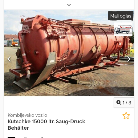
Sale is exclusively on our general terms and conditions and
masa:
26.000 kg
, zavore:
retarder
, vrsta prenosa:
mehanski
,
excludes any warranty.
emisijski razred:
Euro 6
, dolžina tovornega prostora:
4.650 mm
,
Mali oglas
širina tovornega prostora:
2.380 mm
, višina nakladalnega prostora:
1.050 mm
, Oprema:
žerjav
, Dvigalka: retarder, klima, Bordmatik,
priklop za prikolico, dvigalo Hiab 244-5, letnik 2008, 5 iztezkov z
linijo za grabež. Vzmetenje: listnate vzmeti. Credpfxjyvxpcj Akcef
1
/
8
Kombijevsko vozilo
Kutschke 15000 ltr. Saug-Druck
Behälter