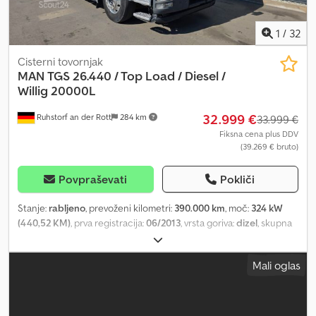
1
/
32
Cisterni tovornjak
MAN
TGS 26.440 / Top Load / Diesel /
Willig 20000L
32.999 €
Ruhstorf an der Rott
284 km
33.999 €
Fiksna cena plus DDV
(39.269 € bruto)
Povpraševati
Pokliči
Stanje:
rabljeno
, prevoženi kilometri:
390.000 km
, moč:
324 kW
(440,52 KM)
, prva registracija:
06/2013
, vrsta goriva:
dizel
, skupna
masa:
26.000 kg
, zavore:
retarder
, vrsta prenosa:
samodejen
,
emisijski razred:
Euro 5
, prostornina tovornega prostora:
20 m³
,
Mali oglas
Oprema:
ABS, klimatska naprava
, MAN TGS 26.440 EZ: km
Avtomatski menjalnik Retarder Klimatska naprava 3. os je vodilna in
dvižna os EEV Nadgradnja: Willig Credsy Skkqepfx Akcsf letnik
2013 približno 20000 litrov Zgornje polnjenje Navijalec cevi