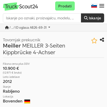
Prodati
Iskanje
/ ... / ID oglasa: A826-69-31
Tovornjak prekucnik
Meiller
MEILLER 3-Seiten
Kippbrücke 4-Achser
Fiksna cena plus DDV
10.900 €
(12.971 € bruto)
Leto izdelave
2012
Stanje
Rabljeno
Lokacija
Bovenden