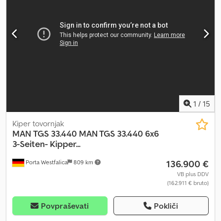
spredaj + zadaj Naprava Bartec Tiger Preverjanje rezervoarja Tel:
Obiščite našo spletno stran: ----Z veseljem poskrbimo za vašo
financiranje ali leasing Prodaja EU: neto po predložitvi
podjetniških dokumentov in davčne/VAT številke Kavcija za DDV
2000 € Govorimo angleško Govorimo srbsko-hrvaško Naše
storitve za vas: - Carinske tablice - Izvozni dokumenti in EUR1 -
Transport po celem svetu - Možnost prenočitve - Prevoz do
letališča München ali železniške postaje Passau Tel:
1
/
15
Kiper tovornjak
MAN
TGS 33.440 MAN TGS 33.440 6x6
3-Seiten- Kipper...
136.900 €
Porta Westfalica
809 km
VB plus DDV
(162.911 € bruto)
Povpraševati
Pokliči