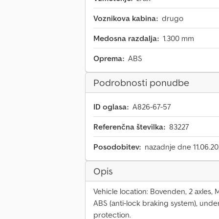
Voznikova kabina:
drugo
Medosna razdalja:
1.300 mm
Oprema:
ABS
Podrobnosti ponudbe
ID oglasa:
A826-67-57
Referenčna številka:
83227
Posodobitev:
nazadnje dne 11.06.2
Opis
Vehicle location: Bovenden, 2 axles, M
ABS (anti-lock braking system), und
protection.