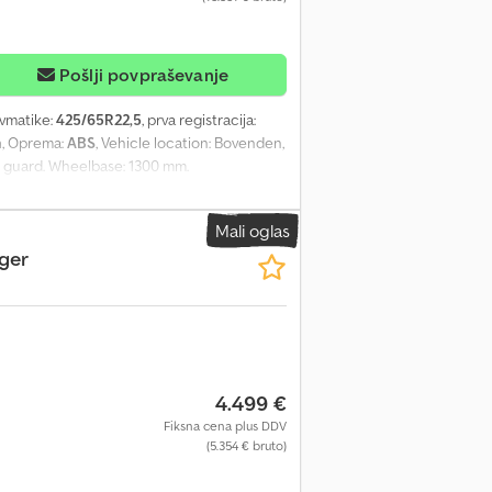
Pošlji povpraševanje
evmatike:
425/65R22,5
, prva registracija:
m
, Oprema:
ABS
, Vehicle location: Bovenden,
de guard. Wheelbase: 1300 mm.
) at extra cost! Dcsdpfji Rlc Ujx Adpsk
10m³, 2 units year 2011 with 12m³, 3 units
Mali oglas
ger
4.499 €
Fiksna cena plus DDV
(5.354 € bruto)