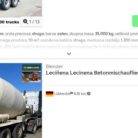
1
/
13
km
, vrsta prenosa:
drugo
, barva:
zelen
, skupna masa:
35.000 kg
, velikost pn
ornega prostora:
10 m³
, voznikova kabina:
drugo
, medosna razdalja:
1.300 m
sion, ABS (anti-lock braking system), underrun protection, side aluminum si
prox. 10m³. Can be retrofitted with a separate engine (Deutz or other make
wing vehicle available at a surcharge of €3,900 net! 6 units year 2009 with 
ITHOUT GUARANTEE, subject to change, prior sale, and errors excepted.
Blender
Leciñena
Lecinena Betonmischauflie
Lübbecke
828 km