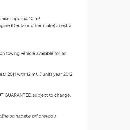
mixer approx. 10 m³
ngine (Deutz or other make) at extra
n towing vehicle available for an
ear 2011 with 12 m³, 3 units year 2012
GUARANTEE, subject to change,
ožne so napake pri prevodu.