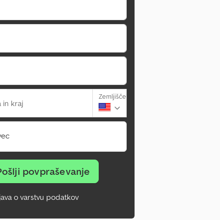
Zemljišče
 in kraj
vec
Pošlji povpraševanje
zjava o varstvu podatkov