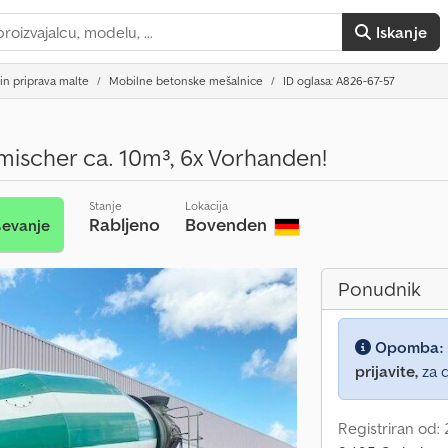
Iskanje
in priprava malte
Mobilne betonske mešalnice
ID oglasa: A826-67-57
scher ca. 10m³, 6x Vorhanden!
Stanje
Lokacija
Rabljeno
Bovenden
ševanje
Ponudnik
Opomba:
prijavite,
za d
Registriran od: