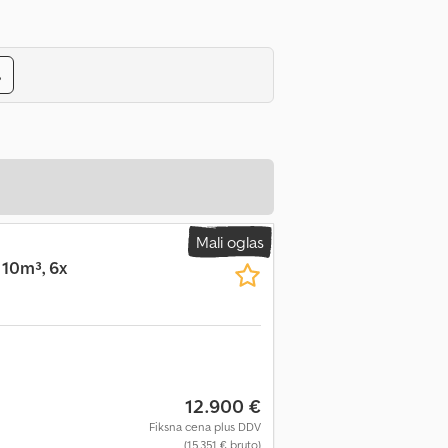
s
Mali oglas
10m³, 6x
12.900 €
Fiksna cena plus DDV
(15.351 € bruto)