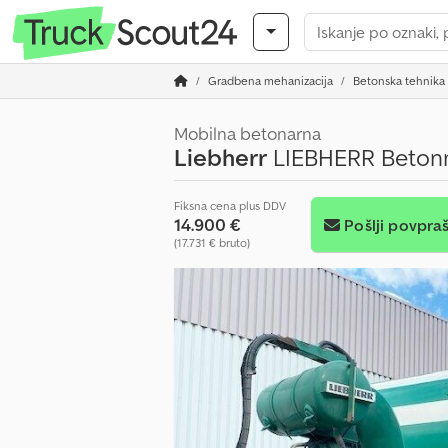
Gradbena mehanizacija
Betonska tehnika 
Mobilna betonarna
Liebherr
LIEBHERR Betonmi
Fiksna cena plus DDV
14.900 €
Pošlji povpra
(17.731 € bruto)