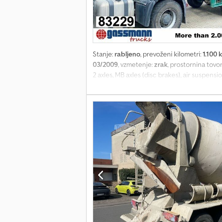
Stanje:
rabljeno
, prevoženi kilometri:
1.100 
03/2009
, vzmetenje:
zrak
, prostornina tov
2 axles, MB axles (disc brakes), air suspen
Superstructure: LIEBHERR concrete mixer ap
Suitable hydraulics for engine PTO on the to
year 2012 with 12m³! ACCESSORY DETAILS W