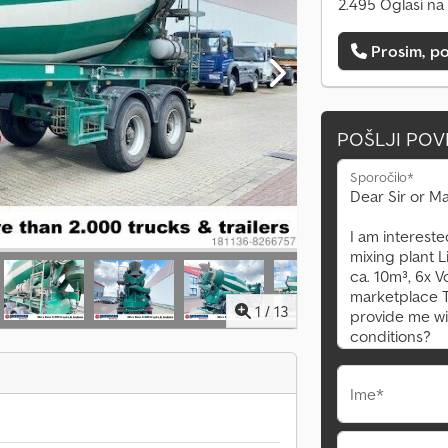
2.495 Oglasi na
Prosim, po
POŠLJI PO
Sporočilo*
1
/
13
Ime*