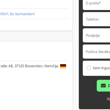
E-pošta*
10m³, 6x Vorhanden!
Telefon
Podjetje
Poštna številka
raße 48, 37120 Bovenden, Nemčija
Sem trgo
I