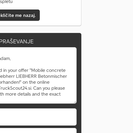
 spletu
kličite me nazaj.
VPRAŠEVANJE