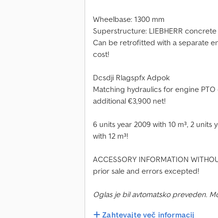
Wheelbase: 1300 mm
Superstructure: LIEBHERR concrete 
Can be retrofitted with a separate e
cost!
Dcsdji Rlagspfx Adpok
Matching hydraulics for engine PTO o
additional €3,900 net!
6 units year 2009 with 10 m³, 2 units y
with 12 m³!
ACCESSORY INFORMATION WITHOUT 
prior sale and errors excepted!
Oglas je bil avtomatsko preveden. M
Zahtevajte več informacij