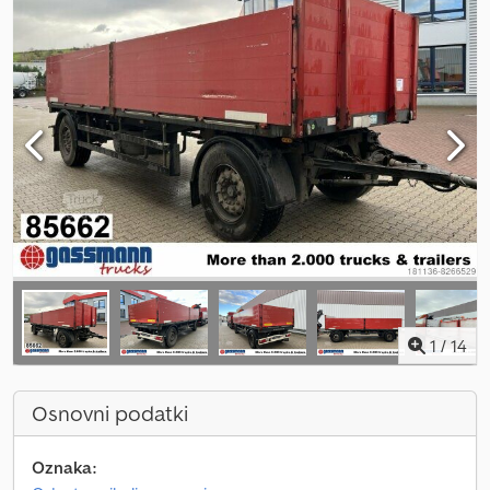
1
/
14
Osnovni podatki
Oznaka: