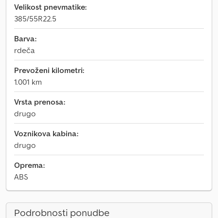
Velikost pnevmatike:
385/55R22.5
Barva:
rdeča
Prevoženi kilometri:
1.001 km
Vrsta prenosa:
drugo
Voznikova kabina:
drugo
Oprema:
ABS
Podrobnosti ponudbe