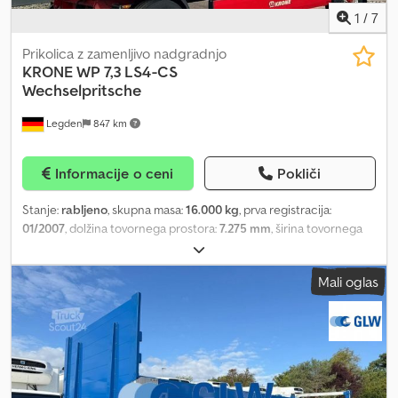
1
/
7
Prikolica z zamenljivo nadgradnjo
KRONE
WP 7,3 LS4-CS
Wechselpritsche
Legden
847 km
Informacije o ceni
Pokliči
Stanje:
rabljeno
, skupna masa:
16.000 kg
, prva registracija:
01/2007
, dolžina tovornega prostora:
7.275 mm
, širina tovornega
prostora:
2.480 mm
, višina nakladalnega prostora:
2.450 mm
, Most
ima poškodbo na sprednji steni. * Edscha – pomično nadstrešek *
Mali oglas
Pomikalna ponjava na obeh straneh ----Številka vozila: 11519a----
Pridržujemo si pravico do sprememb in napak ter do predhodne
prodaje.----Vse reklamne napise in druge oznake smo odstranili
digitalno.----Z veseljem vam bomo pomagali pri vseh formalnostih,
ki so povezane z nakupom vozila. Preprosto nam sporočite vaše
želje in predloge, mi pa bomo poskrbeli za ostalo. Med drugim vam
lahko proti doplačilu ponudimo naslednje storitve: Dkjdpoygcalsfx