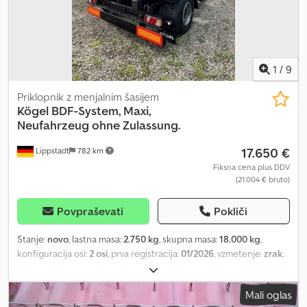
Rekr
1
/
9
Priklopnik z menjalnim šasijem
Kögel
BDF-System, Maxi,
Neufahrzeug ohne Zulassung.
17.650 €
Lippstadt
782 km
Fiksna cena plus DDV
(21.004 € bruto)
Povpraševati
Pokliči
Stanje:
novo
, lastna masa:
2.750 kg
, skupna masa:
18.000 kg
,
konfiguracija osi:
2 osi
, prva registracija:
01/2026
, vzmetenje:
zrak
,
velikost pnevmatike:
4-fach 445/45 R19.5
, medosna razdalja:
5.040 mm
, barva:
črn
, Oprema:
ABS
, 2-axle swap body trailer, new
Mali oglas
vehicle. Version: Maxi. AW 18. ABS/EBS disc brakes, axles (SAF,