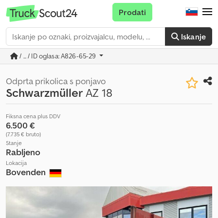
Prodati
Iskanje
/ ... / ID oglasa: A826-65-29
Odprta prikolica s ponjavo
Schwarzmüller
AZ 18
Fiksna cena plus DDV
6.500 €
(7.735 € bruto)
Stanje
Rabljeno
Lokacija
Bovenden