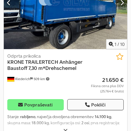
Aa Rer * Sprejem vašega starega vozila v račun * Tehnični
pregled/Sprejem vozila pri TÜV/SP * Celovita ureditev izvoza *
Posredovanje pri financiranju * Ureditev izvoznih tablic * Prevoz
vozil * Registracija vozil * Odstranjevanje in transport vozil ----
VAŠE VTS TIM
1
/
10
Odprta prikolica
KRONE
TRAILERTECH Anhänger
Baustoff 7,30 m*Drehschemel
21.650 €
Riederich
509 km
Fiksna cena plus DDV
(25.764 € bruto)
Povpraševati
Pokliči
Stanje:
rabljeno
, največja dovoljena obremenitev:
14.100 kg
,
skupna masa:
18.000 kg
, konfiguracija osi:
2 osi
, prva registracija:
12/2021
, dolžina tovornega prostora:
7.300 mm
, širina tovornega