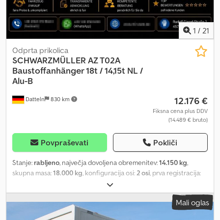
1
/
21
Odprta prikolica
SCHWARZMÜLLER
AZ T02A
Baustoffanhänger 18t / 14,15t NL /
Alu-B
12.176 €
Datteln
830 km
Fiksna cena plus DDV
(14.489 € bruto)
Povpraševati
Pokliči
Stanje:
rabljeno
, največja dovoljena obremenitev:
14.150 kg
,
skupna masa:
18.000 kg
, konfiguracija osi:
2 osi
, prva registracija:
04/2012
, dolžina tovornega prostora:
7.100 mm
, širina tovornega
prostora:
2.470 mm
, višina nakladalnega prostora:
1.000 mm
,
Mali oglas
skupna dolžina:
9.000 mm
, skupna širina:
2.550 mm
, skupna višina:
2.600 mm
, Leto izdelave:
2012
, Oprema:
ABS
, Nakupujte na spletu.