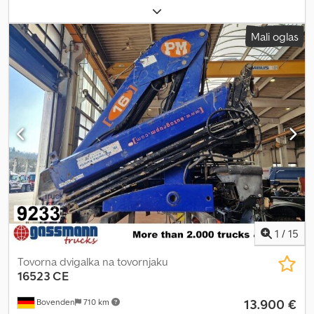
drugo
, Leto izdelave:
1996
, Vehicle location: Bovenden, grab
control, foldable, 2-point hydraulic support, four hydraulic
Mali oglas
extensions Codpfxei Rn Sge Acloha Body: loading crane with 5th
and 6th control circuits, crane capacity approx.: 4.2 m = 3100 kg,
6.0 m = 2250 kg, 8.0 m = 1400 kg, 11.8 m = 800 kg. ACCESSORY
INFORMATION WITHOUT GUARANTEE, subject to change, prior
sale, and errors excepted!
1
/
15
Tovorna dvigalka na tovornjaku
16523 CE
13.900 €
Bovenden
710 km