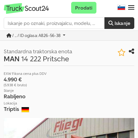
Prodati
Iskanje
/ ... / ID oglasa: A826-56-38
Standardna traktorska enota
MAN
14 222 Pritsche
EXW Fiksna cena plus DDV
4.990 €
(5.938 € bruto)
Stanje
Rabljeno
Lokacija
Triptis