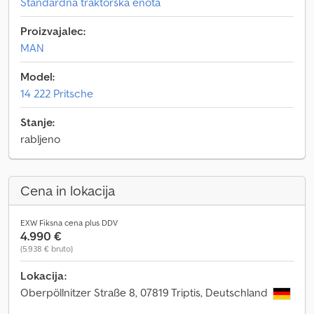
Standardna traktorska enota
Proizvajalec:
MAN
Model:
14 222 Pritsche
Stanje:
rabljeno
Cena in lokacija
EXW Fiksna cena plus DDV
4.990 €
(5.938 € bruto)
Lokacija:
Oberpöllnitzer Straße 8, 07819 Triptis, Deutschland