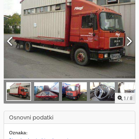
1
/
8
Osnovni podatki
Oznaka: