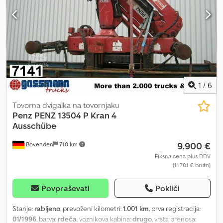
1
/
6
Tovorna dvigalka na tovornjaku
Penz
PENZ 13504 P Kran 4
Ausschübe
9.900 €
Bovenden
710 km
Fiksna cena plus DDV
(11.781 € bruto)
Povpraševati
Pokliči
Stanje:
rabljeno
, prevoženi kilometri:
1.001 km
, prva registracija:
01/1996
, barva:
rdeča
, voznikova kabina:
drugo
, vrsta prenosa: