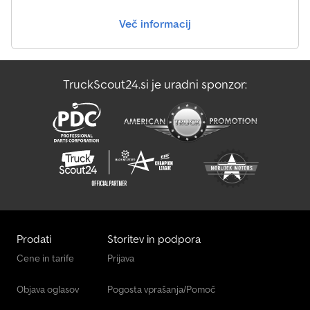
Več informacij
TruckScout24.si je uradni sponzor:
Prodati
Storitev in podpora
Cene in tarife
Prijava
Objava oglasov
Pogosta vprašanja/Pomoč