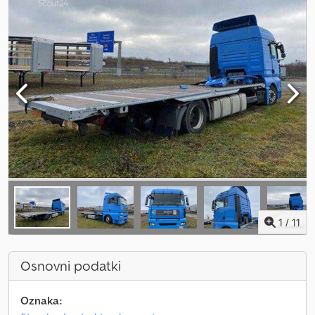
1
/
11
Osnovni podatki
Oznaka: