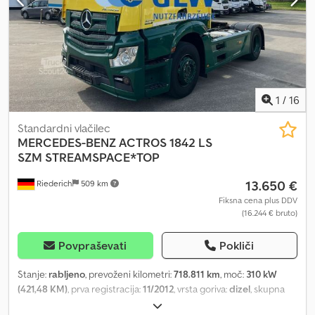
1
/
16
Standardni vlačilec
MERCEDES-BENZ
ACTROS 1842 LS
SZM STREAMSPACE*TOP
13.650 €
Riederich
509 km
Fiksna cena plus DDV
(16.244 € bruto)
Povpraševati
Pokliči
Stanje:
rabljeno
, prevoženi kilometri:
718.811 km
, moč:
310 kW
(421,48 KM)
, prva registracija:
11/2012
, vrsta goriva:
dizel
, skupna
masa:
18.000 kg
, konfiguracija osi:
2 osi
, naslednji pregled (TÜV):