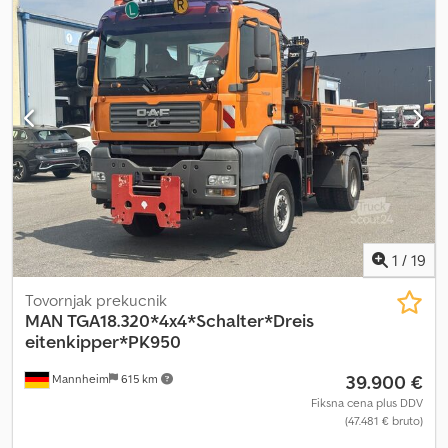
1
/
19
Tovornjak prekucnik
MAN
TGA18.320*4x4*Schalter*Dreis
eitenkipper*PK950
39.900 €
Mannheim
615 km
Fiksna cena plus DDV
(47.481 € bruto)