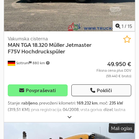
1
/
15
Vakumska cisterna
MAN
TGA 18.320 Müller Jetmaster
F75V Hochdruckspüler
49.950 €
Sottrum
880 km
Fiksna cena plus DDV
(59.440 € bruto)
Povpraševati
Pokliči
Stanje:
rabljeno
, prevoženi kilometri:
169.232 km
, moč:
235 kW
(319,51 KM)
, prva registracija:
04/2008
, vrsta goriva:
dizel
, lastna
masa:
11.750 kg
, največja dovoljena obremenitev:
6.250 kg
, skupna
masa:
18.000 kg
, konfiguracija osi:
4x2
, medosna razdalja:
3.900
Mali oglas
mm
, zavore:
zaviranje z motorjem
, barva:
oranžna
, voznikova
kabina:
dnevna kabina
, vrsta prenosa:
mehanski
, emisijski razred: