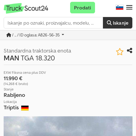
Prodati
Iskanje
/ ... / ID oglasa: A826-56-35
Standardna traktorska enota
MAN
TGA 18.320
EXW Fiksna cena plus DDV
11.990 €
(14.268 € bruto)
Stanje
Rabljeno
Lokacija
Triptis