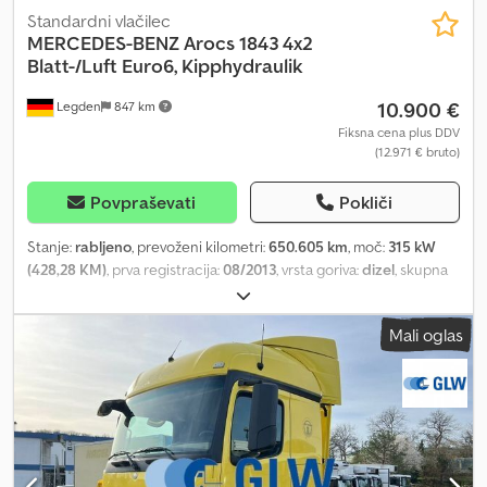
Standardni vlačilec
MERCEDES-BENZ
Arocs 1843 4x2
Blatt-/Luft Euro6, Kipphydraulik
10.900 €
Legden
847 km
Fiksna cena plus DDV
(12.971 € bruto)
Povpraševati
Pokliči
Stanje:
rabljeno
, prevoženi kilometri:
650.605 km
, moč:
315 kW
(428,28 KM)
, prva registracija:
08/2013
, vrsta goriva:
dizel
, skupna
masa:
18.000 kg
, konfiguracija osi:
2 osi
, vrsta prenosa:
samodejen
,
emisijski razred:
Euro 6
, Oprema:
je imel nesrečo, klimatska
Mali oglas
naprava, parkirni grelec
, * Multifunction steering wheel * Air
conditioning * Auxiliary heater * Sleeper bunk * Radio * Cruise
control * Leaf/air suspension * Engine brake * Tipping hydraulics
-----Internal vehicle number: 10898----Subject to errors and prior
sale. Dedpfx Amjwc Ihze Rsck