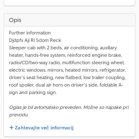
Opis
Further information
Djdpfx Aji Ri Sdom Reck
Sleeper cab with 2 beds, air conditioning, auxiliary
heater, hands-free system, reinforced engine brake,
radio/CD/two-way radio, multifunction steering wheel,
electric windows, mirrors, heated mirrors, refrigerator,
driver’s seat heating, new flatbed, low trailer coupling,
roof spoiler, dual air horn on driver’s side, foldable A-
sign and parking sign.
Oglas je bil avtomatsko preveden. Možne so napake pri
prevodu.
Zahtevajte več informacij