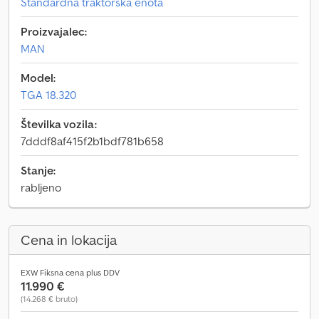
Standardna traktorska enota
Proizvajalec:
MAN
Model:
TGA 18.320
Številka vozila:
7dddf8af415f2b1bdf781b658
Stanje:
rabljeno
Cena in lokacija
EXW Fiksna cena plus DDV
11.990 €
(14.268 € bruto)