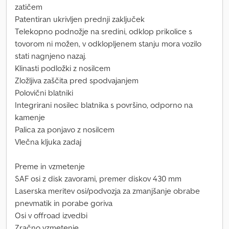
zatičem
Patentiran ukrivljen prednji zaključek
Telekopno podnožje na sredini, odklop prikolice s
tovorom ni možen, v odklopljenem stanju mora vozilo
stati nagnjeno nazaj.
Klinasti podložki z nosilcem
Zložljiva zaščita pred spodvajanjem
Polovični blatniki
Integrirani nosilec blatnika s površino, odporno na
kamenje
Palica za ponjavo z nosilcem
Vlečna kljuka zadaj
Preme in vzmetenje
SAF osi z disk zavorami, premer diskov 430 mm
Laserska meritev osi/podvozja za zmanjšanje obrabe
pnevmatik in porabe goriva
Osi v offroad izvedbi
Zračno vzmetenje