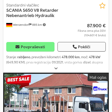
Standardni vlačilec
SCANIA
S650 V8 Retarder
Nebenantrieb Hydraulik
87.900 €
Wenzendorf
885 km
Fiksna cena plus DDV
(104.601 € bruto)
Povpraševati
Pokliči
Stanje:
rabljeno
, prevoženi kilometri:
478.000 km
, moč:
478 kW
(649,90 KM)
, prva registracija:
01/2021
, vrsta goriva:
dizel
, skupna
masa:
18.000 kg
, konfiguracija osi:
2 osi
, zavore:
retarder
, barva:
bela
, vrsta prenosa:
samodejen
, emisijski razred:
Euro 6
, Oprema:
Mali oglas
ABS, elektronski program stabilnosti (ESP), klimatska naprava,
navigacijski sistem, parkirni grelec
, * Scania S650 4x2 tractor
unit * Euro 6 * Automatic transmission * Retarder * S-Line cab * 2
bunk beds * PTO (power take-off) * Tipping hydraulics * Fully
faired * Chassis skirting * Stationary air conditioning * Automatic
climate control * Auxiliary heater * Refrigerated compartment *
Seat heating * Navigation system Dsdsx Ipdzjpfx Apcjck * Electric