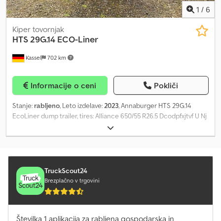
naše strokovno osebje – z veseljem vam svetujemo.
1
/
6
Kiper tovornjak
HTS 29G.14 ECO-Liner
Kassel
702 km
Informacije o ceni
Pokliči
Stanje:
rabljeno
, Leto izdelave:
2023
, Annaburger HTS 29G.14
EcoLiner dump trailer, tires: Alliance 650/55 R26.5 Dcodpfxjtvf U Nj
Apcek
TruckScout24
Brezplačno v trgovini
Številka 1 aplikacija za rabljena gospodarska in