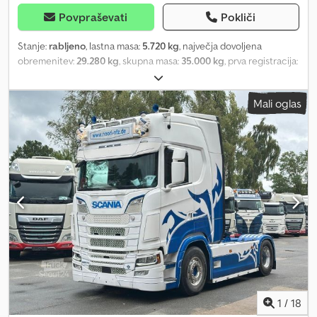
the versatility and reliability of the Martz rear tipper – your partner
for demanding transport tasks!
Povpraševati
Pokliči
Stanje:
rabljeno
, lastna masa:
5.720 kg
, največja dovoljena
obremenitev:
29.280 kg
, skupna masa:
35.000 kg
, prva registracija:
10/2019
, naslednji pregled (TÜV):
09/2025
, prostornina tovornega
prostora:
24 m³
, vzmetenje:
zrak
, velikost pnevmatike:
Mali oglas
385/65R22.5
, barva:
srebrn
, vrsta prenosa:
drugo
, velikost
sprednje pnevmatike:
385/65R22.5
, velikost zadnje pnevmatike:
385/65R22.5
, voznikova kabina:
drugo
, emisijski razred:
noben
,
Oprema:
ABS, zavorni sistem na stisnjen zrak
, Registration
service, general inspection/emissions test/accident prevention
inspection, transfer to port Languages spoken: German, Russian,
English, Arabic Base color: silver Equipment highlights: ABS, air
brakes, EBS, air suspension, price on request (Mobile), disc brakes,
suspension: air-lift, payload (kg): 29,280 Dcsdpeww D E Eefx Apcsk
Body type: Kempf 24 cbm, excellent condition, ready for operation,
new tires, HSN/TSN: 6172/000 Subject to errors and prior sale.
1
/
18