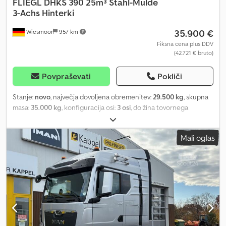
FLIEGL
DHKS 390 25m³ Stahl-Mulde
3-Achs Hinterki
35.900 €
Wiesmoor
957 km
Fiksna cena plus DDV
(42.721 € bruto)
Povpraševati
Pokliči
Stanje:
novo
, največja dovoljena obremenitev:
29.500 kg
, skupna
masa:
35.000 kg
, konfiguracija osi:
3 osi
, dolžina tovornega
prostora:
7.200 mm
, širina tovornega prostora:
2.350 mm
, višina
nakladalnega prostora:
1.450 mm
, prostornina tovornega
Mali oglas
prostora:
25 m³
, skupna širina:
2.550 mm
, Vehicle is from current
production - available in approx. 2 weeks Vehicle / Body: Tipping
Trough Gross Weight: 35,000kg / 39,000kg Unladen Weight:
5,500kg !!! Payload: 29,500kg / 33,500kg Total Length: 8,600mm
Volume: 25 cbm Further Information: - Overall height approx.
3,160mm - Internal width approx. 2,350mm - Coupling height
approx. 1,200mm Chassis – Semi-Trailer Tipper: - Fine-grained
steel welded construction, basic lightweight design - 1x centre
support leg - Folding underrun protection - Underrun protection