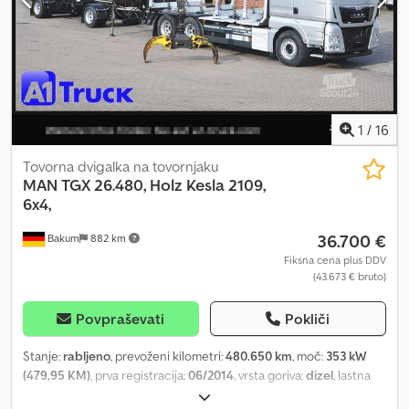
windows
1
/
16
Tovorna dvigalka na tovornjaku
MAN
TGX 26.480, Holz Kesla 2109,
6x4,
36.700 €
Bakum
882 km
Fiksna cena plus DDV
(43.673 € bruto)
Povpraševati
Pokliči
Stanje:
rabljeno
, prevoženi kilometri:
480.650 km
, moč:
353 kW
(479,95 KM)
, prva registracija:
06/2014
, vrsta goriva:
dizel
, lastna
masa:
14.340 kg
, največja dovoljena obremenitev:
11.660 kg
,