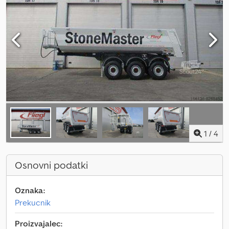
1
/
4
Osnovni podatki
Oznaka:
Prekucnik
Proizvajalec: