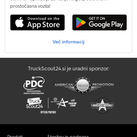
prostočasna vozila!
Več informacij
TruckScout24.si je uradni sponzor:
Prodati
Storitev in podpora