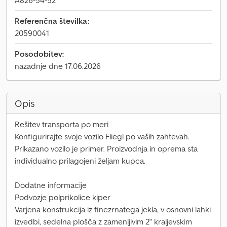
A826-54-52
Referenčna številka:
20590041
Posodobitev:
nazadnje dne 17.06.2026
Opis
Rešitev transporta po meri
Konfigurirajte svoje vozilo Fliegl po vaših zahtevah.
Prikazano vozilo je primer. Proizvodnja in oprema sta
individualno prilagojeni željam kupca.
Dodatne informacije
Podvozje polprikolice kiper
Varjena konstrukcija iz finezrnatega jekla, v osnovni lahki
izvedbi, sedelna plošča z zamenljivim 2" kraljevskim