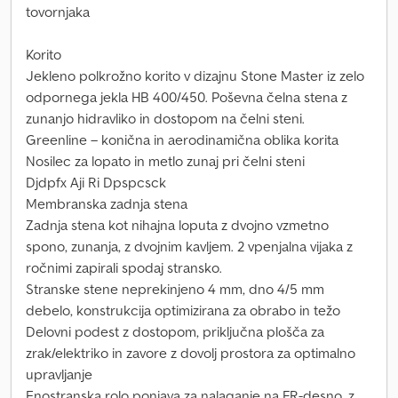
tovornjaka
Korito
Jekleno polkrožno korito v dizajnu Stone Master iz zelo
odpornega jekla HB 400/450. Poševna čelna stena z
zunanjo hidravliko in dostopom na čelni steni.
Greenline – konična in aerodinamična oblika korita
Nosilec za lopato in metlo zunaj pri čelni steni
Djdpfx Aji Ri Dpspcsck
Membranska zadnja stena
Zadnja stena kot nihajna loputa z dvojno vzmetno
spono, zunanja, z dvojnim kavljem. 2 vpenjalna vijaka z
ročnimi zapirali spodaj stransko.
Stranske stene neprekinjeno 4 mm, dno 4/5 mm
debelo, konstrukcija optimizirana za obrabo in težo
Delovni podest z dostopom, priključna plošča za
zrak/elektriko in zavore z dovolj prostora za optimalno
upravljanje
Enostranska rolo ponjava za nalaganje na FR-desno, z