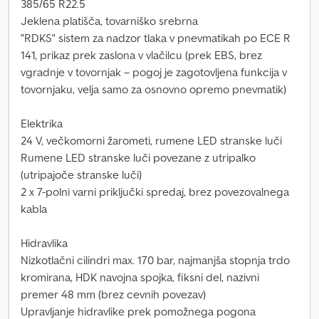
385/65 R22.5
Jeklena platišča, tovarniško srebrna
"RDKS" sistem za nadzor tlaka v pnevmatikah po ECE R
141, prikaz prek zaslona v vlačilcu (prek EBS, brez
vgradnje v tovornjak – pogoj je zagotovljena funkcija v
tovornjaku, velja samo za osnovno opremo pnevmatik)
Elektrika
24 V, večkomorni žarometi, rumene LED stranske luči
Rumene LED stranske luči povezane z utripalko
(utripajoče stranske luči)
2 x 7-polni varni priključki spredaj, brez povezovalnega
kabla
Hidravlika
Nizkotlačni cilindri max. 170 bar, najmanjša stopnja trdo
kromirana, HDK navojna spojka, fiksni del, nazivni
premer 48 mm (brez cevnih povezav)
Upravljanje hidravlike prek pomožnega pogona