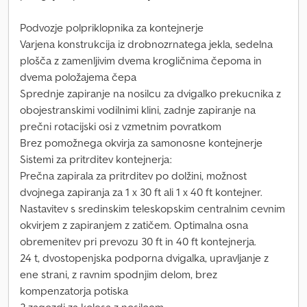
Podvozje polpriklopnika za kontejnerje
Varjena konstrukcija iz drobnozrnatega jekla, sedelna
plošča z zamenljivim dvema krogličnima čepoma in
dvema položajema čepa
Sprednje zapiranje na nosilcu za dvigalko prekucnika z
obojestranskimi vodilnimi klini, zadnje zapiranje na
prečni rotacijski osi z vzmetnim povratkom
Brez pomožnega okvirja za samonosne kontejnerje
Sistemi za pritrditev kontejnerja:
Prečna zapirala za pritrditev po dolžini, možnost
dvojnega zapiranja za 1 x 30 ft ali 1 x 40 ft kontejner.
Nastavitev s sredinskim teleskopskim centralnim cevnim
okvirjem z zapiranjem z zatičem. Optimalna osna
obremenitev pri prevozu 30 ft in 40 ft kontejnerja.
24 t, dvostopenjska podporna dvigalka, upravljanje z
ene strani, z ravnim spodnjim delom, brez
kompenzatorja potiska