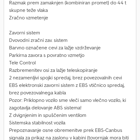
Razmak prem zamaknjen (kombiniran promet) do 44 t
skupne teže vlaka
Zračno vzmetenje
Zavorni sistem
Dvovodni zračni zav. sistem
Barvno označene cevi za lažje vzdrževanje
Parkirna zavora s povratno vzmetjo
Tele Control
Razbremenitev osi za lažje teleskopiranje
2 nezamenljivi spojki spredaj, brez povezovalnih cevi
EBS elektronski zavorni sistem z EBS vtičnico spredaj,
brez povezovalnega kabla
Pozor: Priklopno vozilo sme vleči samo vlečno vozilo, ki
zagotavlja delovanje ABS sistema!
Z dvignjenim in spuščenim ventilom
Sistemska stabilnost vozila
Prepoznavanje osne obremenitve prek EBS-Canbus
signala za prikaz na zaslonu v kabini (tovornjak mora biti