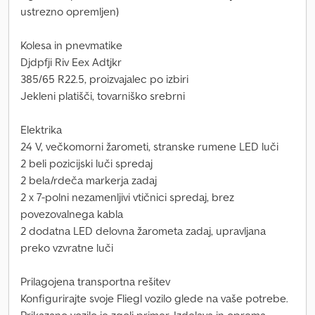
ustrezno opremljen)
Kolesa in pnevmatike
Djdpfji Riv Eex Adtjkr
385/65 R22.5, proizvajalec po izbiri
Jekleni platišči, tovarniško srebrni
Elektrika
24 V, večkomorni žarometi, stranske rumene LED luči
2 beli pozicijski luči spredaj
2 bela/rdeča markerja zadaj
2 x 7-polni nezamenljivi vtičnici spredaj, brez
povezovalnega kabla
2 dodatna LED delovna žarometa zadaj, upravljana
preko vzvratne luči
Prilagojena transportna rešitev
Konfigurirajte svoje Fliegl vozilo glede na vaše potrebe.