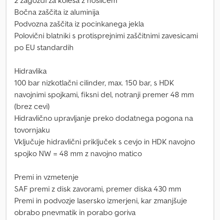
2 zagozdi za kolesa z nosilcem
Bočna zaščita iz aluminija
Podvozna zaščita iz pocinkanega jekla
Polovični blatniki s protisprejnimi zaščitnimi zavesicami
po EU standardih
Hidravlika
100 bar nizkotlačni cilinder, max. 150 bar, s HDK
navojnimi spojkami, fiksni del, notranji premer 48 mm
(brez cevi)
Hidravlično upravljanje preko dodatnega pogona na
tovornjaku
Vključuje hidravlični priključek s cevjo in HDK navojno
spojko NW = 48 mm z navojno matico
Premi in vzmetenje
SAF premi z disk zavorami, premer diska 430 mm
Premi in podvozje lasersko izmerjeni, kar zmanjšuje
obrabo pnevmatik in porabo goriva