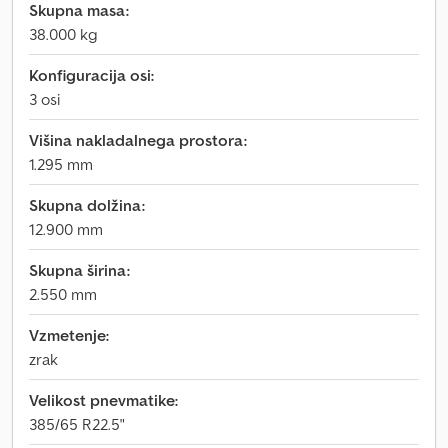
Skupna masa:
38.000 kg
Konfiguracija osi:
3 osi
Višina nakladalnega prostora:
1.295 mm
Skupna dolžina:
12.900 mm
Skupna širina:
2.550 mm
Vzmetenje:
zrak
Velikost pnevmatike:
385/65 R22.5"