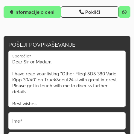
Informacije o ceni
Pokliči
POŠLJI POVPRAŠEVANJE
Sporočilo*
Ime*