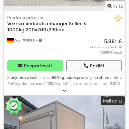
1
/
12
Prodajna prikolica
Vezeko
Verkaufsanhänger Seller-S
1000kg 200x200x230cm
5.881 €
Stuhr
888 km
Fiksna cena plus DDV
(6.998 € bruto)
Povpraševati
Pokliči
Stanje:
novo
, lastna masa:
560 kg
, največja dovoljena obremenitev:
440 kg
, skupna masa:
1.000 kg
, dolžina tovornega prostora:
2.000
mm
, širina tovornega prostora:
2.000 mm
, višina nakladalnega
prostora:
2.300 mm
, velikost pnevmatike:
155r13c
, High-quality
Mali oglas
sales trailer for snacks or merchandise. Our snack trailers are
manufactured using insulated sandwich construction. A very
sturdy, welded frame that is hot-dip galvanized in a bath ensures
core stability. The hatches and doors feature a welded frame to
guarantee the long-lasting stability of the sales box. A robust door