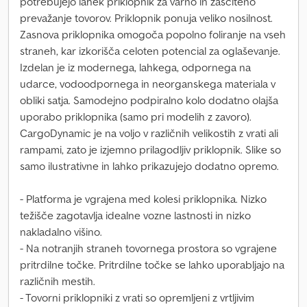
potrebujejo lahek priklopnik za varno in zaščiteno
prevažanje tovorov. Priklopnik ponuja veliko nosilnost.
Zasnova priklopnika omogoča popolno foliranje na vseh
straneh, kar izkorišča celoten potencial za oglaševanje.
Izdelan je iz modernega, lahkega, odpornega na
udarce, vodoodpornega in neorganskega materiala v
obliki satja. Samodejno podpiralno kolo dodatno olajša
uporabo priklopnika (samo pri modelih z zavoro).
CargoDynamic je na voljo v različnih velikostih z vrati ali
rampami, zato je izjemno prilagodljiv priklopnik. Slike so
samo ilustrativne in lahko prikazujejo dodatno opremo.
- Platforma je vgrajena med kolesi priklopnika. Nizko
težišče zagotavlja idealne vozne lastnosti in nizko
nakladalno višino.
- Na notranjih straneh tovornega prostora so vgrajene
pritrdilne točke. Pritrdilne točke se lahko uporabljajo na
različnih mestih.
- Tovorni priklopniki z vrati so opremljeni z vrtljivim