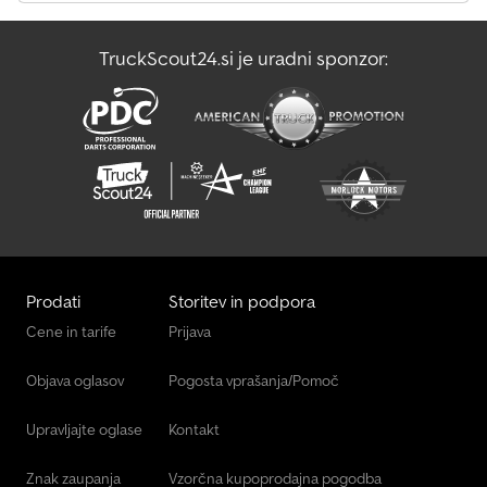
kilometre (one-way, from Seesen to destination), at least €270.00
plus VAT. Visit us at Here you can order your custom-built trailer
TruckScout24.si je uradni sponzor:
and accessories upon request: BLYSS Transporttechnik GmbH
Dieselstr. 8 85084 Reichertshofen Tel.: BLYSS Transporttechnik
GmbH Burenkamp 18–20 46286 Dorsten – Wulfen Tel.: Financing
or leasing possible Images may differ from standard equipment.
Technical changes (e.g., tire sizes) reserved.
Prodati
Storitev in podpora
Cene in tarife
Prijava
Objava oglasov
Pogosta vprašanja/Pomoč
Upravljajte oglase
Kontakt
Znak zaupanja
Vzorčna kupoprodajna pogodba