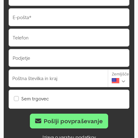
E-pošta*
Telefon
Podjetje
Zemljišče
Poštna številka in kraj
Sem trgovec
Pošlji povpraševanje
Izjava o varstvu podatkov