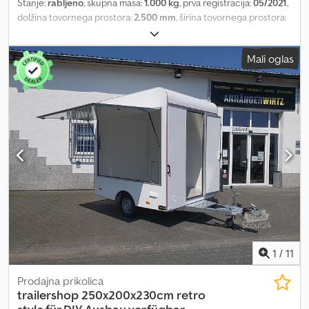
Stanje:
rabljeno
, skupna masa:
1.000 kg
, prva registracija:
05/2021
,
dolžina tovornega prostora:
2.500 mm
, širina tovornega prostora:
2.060 mm
, višina nakladalnega prostora:
2.300 mm
, AT
ANHÄNGERWIRTZ – numerous models available online Purchase
Mali oglas
new trailers conveniently and around the clock online at
trailershop.de Pick up yourself or have it delivered. The online
pickup market for your new trailer offers strong brand
manufacturers! Over 850 new trailers in stock Over 130 used
trailers constantly available. Djdpfx Aemnpq Hshnskr Non-binding
example: used, in good condition from our rental fleet Available
upon request Sales trailer Multi VKE 1025/206 250x206x230cm,
empty vehicle, 1000kg, single axle low-frame chassis, braked, body
made of polyester sandwich construction with lockable serving
hatch with lifting aids, rear entrance door, crank supports, jockey
wheel..... First registration 04/21, while stocks last! TÜV inspection
valid Arrange a viewing appointment! Sales telephone order
acceptance at the following times: Mon. - Fri. 08:00 to 12:30 &
14:00 to 18:00 Or order anytime through our online shop at
1
/
11
trailershop Copyright – Trademark protection 03/26 av 603
Prodajna prikolica
trailershop
250x200x230cm retro