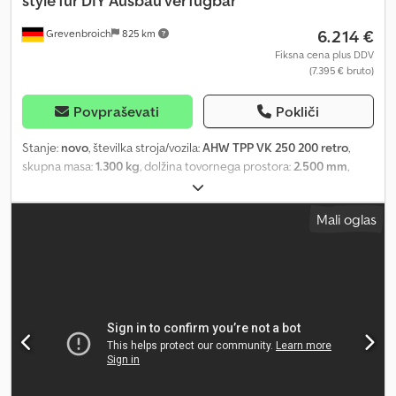
style für DIY Ausbau verfügbar
6.214 €
Grevenbroich
825 km
Fiksna cena plus DDV
(7.395 € bruto)
Povpraševati
Pokliči
Stanje:
novo
, številka stroja/vozila:
AHW TPP VK 250 200 retro
,
skupna masa:
1.300 kg
, dolžina tovornega prostora:
2.500 mm
,
širina tovornega prostora:
2.000 mm
, višina nakladalnega prostora:
2.300 mm
, Leto izdelave:
2025
, At ANHÄNGERWIRTZ, many models
Mali oglas
are available. Conveniently shop online around the clock at Easily
and securely pick up your trailer yourself or have it delivered. The
online pickup market for your new trailer offers you premium
brand models! Over 850 new trailers in stock Over 130 used
trailers always available. Non-binding example: stylish sales trailer -
empty vehicle Sales Trailer, Empty Vehicle DIYx200x230cm, 1300kg
braked, single-axle low-loader chassis, 80km/h, 30mm sandwich
polyester body, rounded roof front and rear, empty vehicle with
PVC flooring, sales hatch on the right, front entry door with
aluminum step plate, rear left stowage hatch, 4 maneuvering