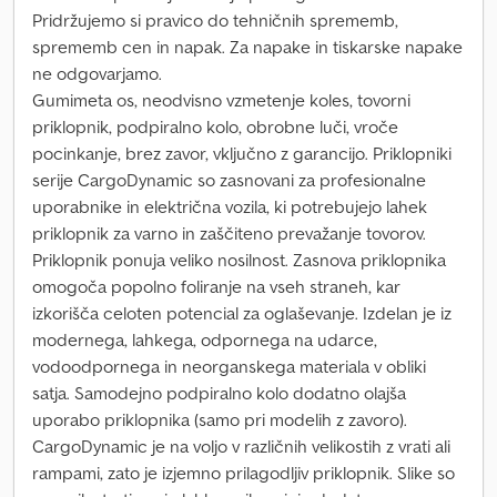
Pridržujemo si pravico do tehničnih sprememb,
sprememb cen in napak. Za napake in tiskarske napake
ne odgovarjamo.
Gumimeta os, neodvisno vzmetenje koles, tovorni
priklopnik, podpiralno kolo, obrobne luči, vroče
pocinkanje, brez zavor, vključno z garancijo. Priklopniki
serije CargoDynamic so zasnovani za profesionalne
uporabnike in električna vozila, ki potrebujejo lahek
priklopnik za varno in zaščiteno prevažanje tovorov.
Priklopnik ponuja veliko nosilnost. Zasnova priklopnika
omogoča popolno foliranje na vseh straneh, kar
izkorišča celoten potencial za oglaševanje. Izdelan je iz
modernega, lahkega, odpornega na udarce,
vodoodpornega in neorganskega materiala v obliki
satja. Samodejno podpiralno kolo dodatno olajša
uporabo priklopnika (samo pri modelih z zavoro).
CargoDynamic je na voljo v različnih velikostih z vrati ali
rampami, zato je izjemno prilagodljiv priklopnik. Slike so