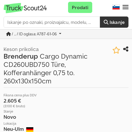
Prodati
Iskanje
/ ... / ID oglasa: A787-61-06
Keson prikolica
Brenderup
Cargo Dynamic
CD260UBD750 Türe,
Kofferanhänger 0,75 to.
260x130x150cm
Fiksna cena plus DDV
2.605 €
(3.100 € bruto)
Stanje
Novo
Lokacija
Neu-Ulm