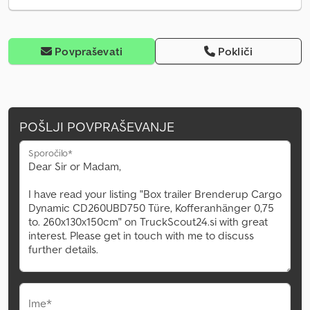
Povpraševati
Pokliči
POŠLJI POVPRAŠEVANJE
Sporočilo*
Ime*