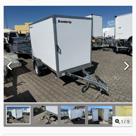
1
/
9