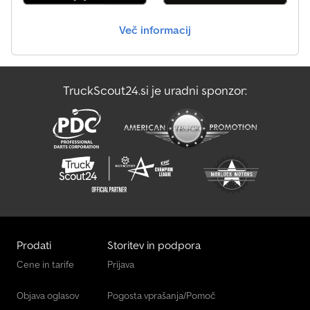
Več informacij
TruckScout24.si je uradni sponzor:
Prodati
Storitev in podpora
Cene in tarife
Prijava
Objava oglasov
Pogosta vprašanja/Pomoč