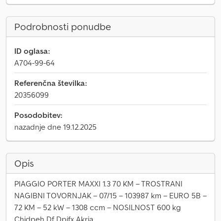
Podrobnosti ponudbe
ID oglasa:
A704-99-64
Referenčna številka:
20356099
Posodobitev:
nazadnje dne 19.12.2025
Opis
PIAGGIO PORTER MAXXI 1.3 70 KM – TROSTRANI
NAGIBNI TOVORNJAK – 07/15 – 103987 km – EURO 5B –
72 KM – 52 kW – 1308 ccm – NOSILNOST 600 kg
Chjdpeh Df Dpjfx Akrja