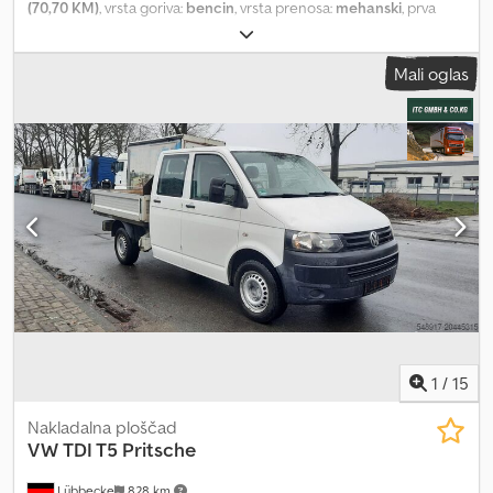
(70,70 KM)
, vrsta goriva:
bencin
, vrsta prenosa:
mehanski
, prva
registracija:
04/2015
, barva:
bela
, število sedežev:
2
, Leto izdelave:
2015
, PORTER CASSONE keson za odpadke Chodpfxovbmfqs
Mali oglas
Akrsa OPOMBA: NA E-POŠTO NE ODGOVARJAMO, SAMO
TELEFONSKI KONTAKT. TEL. EMI-AUTOCAR
1
/
15
Nakladalna ploščad
VW
TDI T5 Pritsche
Lübbecke
828 km