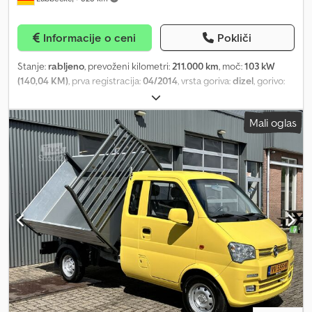
Informacije o ceni
Pokliči
Stanje:
rabljeno
, prevoženi kilometri:
211.000 km
, moč:
103 kW
(140,04 KM)
, prva registracija:
04/2014
, vrsta goriva:
dizel
, gorivo:
dizel
, barva:
bela
, vrsta prenosa:
mehanski
, emisijski razred:
Euro 5
,
število sedežev:
5
, Leto izdelave:
2014
, Oprema:
ABS, EBS
Mali oglas
(Elektronski zavorni sistem), centralno zaklepanje, elektronski
program stabilnosti (ESP), greljenje sedeža, klimatska naprava,
računalnik na krovu, servovolan, spojka prikolice, tempomat
, =
Further options and equipment = - Sun visor = Notes =
Volkswagen TDI T5 flatbed Manual transmission Air conditioning
ABS, ASR, tow bar Euro 5 Tyres 60% ID no. 004 Transaction We
look forward to advising you, signing contracts, or handing over
the vehicle at our dealership. Please arrange an appointment. If
you are unable to visit our dealership, we offer complete
processing via telephone/email/WhatsApp/fax. Upon request, we
can deliver your new vehicle directly to your door, ensuring you
the best price, maximum safety, and convenience when
purchasing. Trade-in We are happy to take your used vehicle in