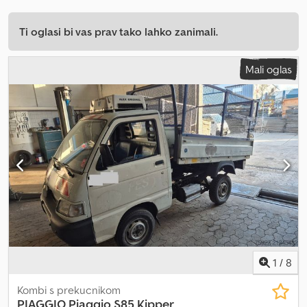
Ti oglasi bi vas prav tako lahko zanimali.
Mali oglas
1
/
8
Kombi s prekucnikom
PIAGGIO
Piaggio S85 Kipper