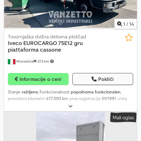
1
/
14
Tovornjaška dvižna delovna ploščad
Iveco
EUROCARGO 75E12 gru
piattaforma cassone
Monselice
273 km
Informacije o ceni
Pokliči
Stanje:
rabljeno
, Funkcionalnost:
popolnoma funkcionalen
,
prevoženi kilometri:
477.000 km
, prva registracija:
01/1991
, vrsta
goriva:
dizel
, največja dovoljena obremenitev:
260 kg
, skupna
masa:
7.500 kg
, konfiguracija osi:
2 osi
, gorivo:
dizel
, barva:
bela
,
Mali oglas
vzmetenje:
jeklo
, Leto izdelave:
1991
, Truck, lorry, IVECO 75E12
PLATFORM + FIXED DROPSIDE BODY + FASSI F40A23 CRANE REF:
2010208 YEAR: 1991 MILEAGE: 477,175 km 6-SPEED MANUAL
TRANSMISSION MECHANICAL SUSPENSION 3 SEATS IN CAB MOT