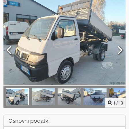
1
/
13
Osnovni podatki