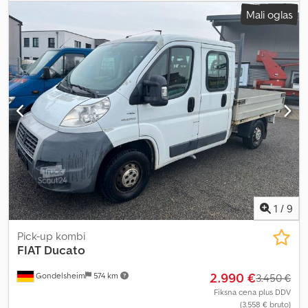
2023
, obratovalne ure:
200 h
, velikost sprednje pnevmatike:
Mali oglas
315/55R16 MPT | 100%
, velikost zadnje pnevmatike:
315/55R16
MPT | 100%
, obratovalna teža:
2.000 kg
, največja hitrost:
50 km/h
,
Oskrba z gumami (spredaj): 315/55R16 MPT, oskrba z gumami
(zadaj): 315/55R16 MPT, delovne ure: 200, prestave naprej: 1,
prestave nazaj: 1, primerno za (model): Unimog, tovornjak, Prva
registracija: 2023_____Goupil G 4 električno vozilo za najem. 50
km/h, kiper, Webasto dodatno gretje, litijeva baterija 13,8 kW/h,
nosilnost cca. 1.000 kg. Brezplačna dostava v krogu 100 km. Naslov
za prevzem: Donaustrasse 10, 94491 Hengersberg. Podrobnosti na
zahtevo. Lokacija skladišča: 93095 Hagelstadt. Cedeqkb A Ijpfx
Akreha
1
/
9
Pick-up kombi
FIAT
Ducato
2.990 €
Gondelsheim
574 km
3.450 €
Fiksna cena plus DDV
(3.558 € bruto)