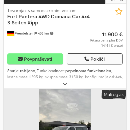
Tovornjak s samooskrbnim vozilom
Fort
Pantera 4WD Comaca Car 4x4
3-Seiten Kipp
11.900 €
Wendelstein
458 km
Fiksna cena plus DDV
(14.161 € bruto)
Povpraševati
Pokliči
Stanje:
rabljeno
, Funkcionalnost:
popolnoma funkcionalen
,
lastna masa:
1.395 kg
, skupna masa:
3.150 kg
, konfiguracija osi:
4x4
,
barva:
bela
, vzmetenje:
jeklo
, število sedežev:
3
, Leto izdelave:
2011
,
obratovalne ure:
2.849 h
, Oprema:
kabina, pogon na vsa štiri
Mali oglas
kolesa, spojka prikolice
, Kiper: + Fort + Pantera L24A + priklopljiv
štirikolesni pogon + reduktor + Prva registracija: 14.11.2011 + 2.884
delovnih ur + Lombardini 4-valjni dizel, tip LDW1404 + 38KM;
1.371ccm + tristranski kiper + zaščitna mreža za kabino + jekleno
dno + priprava za vlečno kljuko + 5-stopenjski ročni menjalnik + 3-
sedež + zadnje okno + shranjevalna škatla + lastna masa: 1.395kg;