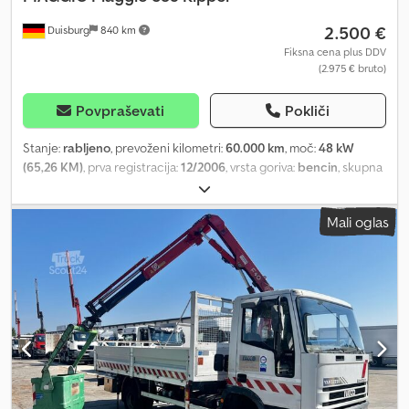
2.500 €
Duisburg
840 km
Fiksna cena plus DDV
(2.975 € bruto)
Povpraševati
Pokliči
Stanje:
rabljeno
, prevoženi kilometri:
60.000 km
, moč:
48 kW
(65,26 KM)
, prva registracija:
12/2006
, vrsta goriva:
bencin
, skupna
masa:
2.010 kg
, vrsta prenosa:
mehanski
, * 1. lastnik iz občinske
lasti Codoynqhmopfx Akrjha * za vse dodatne informacije
Mali oglas
pokličite