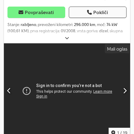
Povpraševati
Pokliči
Stanje:
rabljeno
, prevoženi kilometri:
296.000 km
, moč:
74 kW
(100,61 KM)
, prva registracija:
01/2008
, vrsta goriva:
dizel
, skupna
masa:
3.300 kg
, barva:
bela
, vrsta prenosa:
mehanski
, emisijski
razred:
Euro 6
, število sedežev:
7
, dolžina tovornega prostora:
Mali oglas
3.200 mm
, širina tovornega prostora:
2.000 mm
, višina
nakladalnega prostora:
400 mm
, * Doka – odprto tovorno vozilo
Chsdpfxjyhtuve Akrja * 7 sedežev * Zaščitna mreža zadaj, za
voznikovo kabino * 5-stopenjski menjalnik * Katalizator manjka,
ukraden * Cena brez katalizatorja je predmet pogajanj. ----
Navedene informacije so zgolj informativne, prodajalec si
pridržuje pravico do sprememb, možnost napak ni izključena.
1
/
19