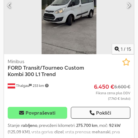
dovoljena skupna masa: 3.150kg Chedpfxsx Agvuo Akroa +
3665mm x 1570mm x 2130mm (d x š x v) + dimenzije kesona:
2430mm x 1570mm + največja hitrost 40km/h + komunalno vozilo iz
prve roke Vsa novo dodana vozila prejmite po e-pošti – naročite
se na naše NOVICE! Možne napake in tiskarske napake;
pridržujemo si pravico do vmesne prodaje!
1
/
15
Minibus
FORD
Transit/Tourneo Custom
Kombi 300 L1 Trend
6.450 €
Thalgau
233 km
6.600 €
Fiksna cena plus DDV
(7.740 € bruto)
Povpraševati
Pokliči
Stanje:
rabljeno
, prevoženi kilometri:
275.700 km
, moč:
92 kW
(125,09 KM)
, vrsta goriva:
dizel
, vrsta prenosa:
mehanski
, prva